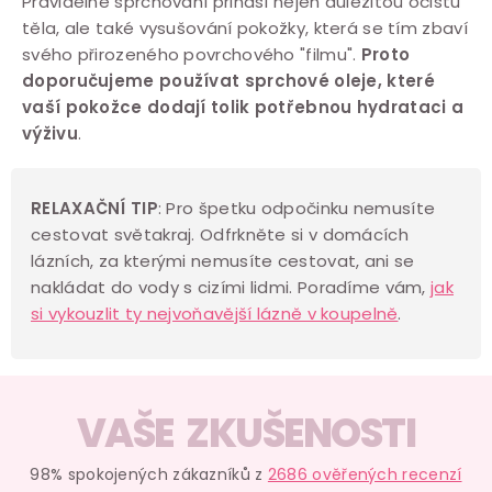
c
Pravidelné sprchování přináší nejen důležitou očistu
těla, ale také vysušování pokožky, která se tím zbaví
í
svého přirozeného povrchového "filmu".
Proto
p
doporučujeme používat sprchové oleje, které
r
vaší pokožce dodají tolik potřebnou hydrataci a
v
výživu
.
k
y
v
RELAXAČNÍ TIP
: Pro špetku odpočinku nemusíte
cestovat světakraj. Odfrkněte si v domácích
ý
lázních, za kterými nemusíte cestovat, ani se
p
nakládat do vody s cizími lidmi. Poradíme vám,
jak
i
si vykouzlit ty nejvoňavější lázně v koupelně
.
s
u
VAŠE ZKUŠENOSTI
98% spokojených zákazníků z
2686 ověřených recenzí