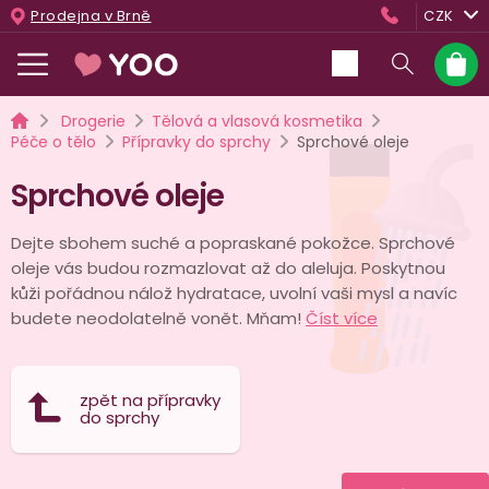
Přejít
Prodejna v Brně
CZK
na
obsah
Nákup
košík
Domů
Drogerie
Tělová a vlasová kosmetika
Péče o tělo
Přípravky do sprchy
Sprchové oleje
Sprchové oleje
Dejte sbohem suché a popraskané pokožce. Sprchové
oleje vás budou rozmazlovat až do aleluja. Poskytnou
kůži pořádnou nálož hydratace, uvolní vaši mysl a navíc
budete neodolatelně vonět. Mňam!
Číst více
zpět na přípravky
do sprchy