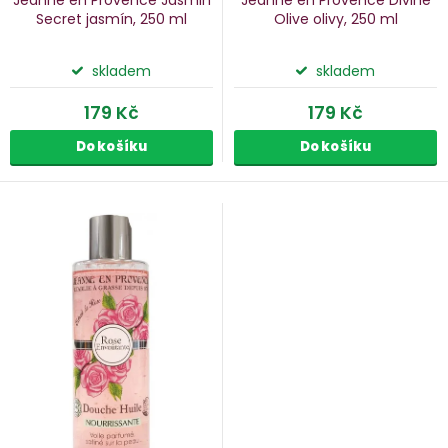
k
Secret
jasmín, 250 ml
Olive
olivy, 250 ml
ů
t
ů
skladem
skladem
179 Kč
179 Kč
Do košíku
Do košíku