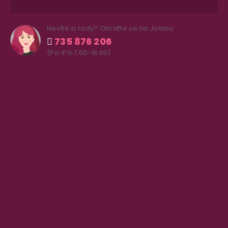
Nevíte si rady? Obraťte se na Jolanu
735 876 206
(Po-Pá 7.00-18.00)