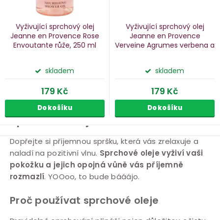
Vyživující sprchový olej
Vyživující sprchový olej
Jeanne en Provence Rose
Jeanne en Provence
Envoutante
růže, 250 ml
Verveine Agrumes
verbena a
citrusy, 250 ml
skladem
skladem
179 Kč
179 Kč
Do košíku
Do košíku
Sprchové oleje
O
Dopřejte si příjemnou spršku, která vás zrelaxuje a
naladí na pozitivní vlnu.
Sprchové oleje vyživí vaši
v
pokožku a jejich opojná vůně vás příjemně
l
rozmazlí
. YOOoo, to bude bááájo.
á
d
Proč používat sprchové oleje
a