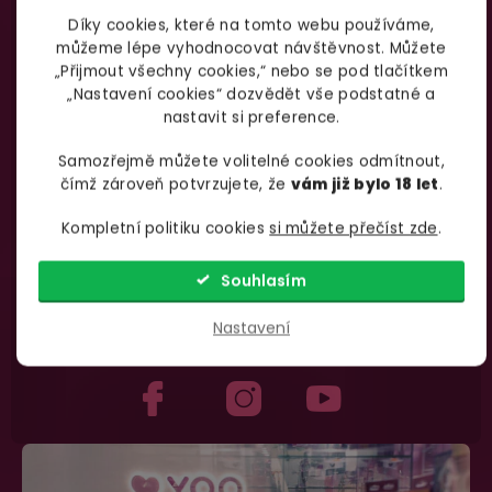
Díky cookies, které na tomto webu používáme,
můžeme lépe vyhodnocovat návštěvnost. Můžete
„Přijmout všechny cookies,“ nebo se pod tlačítkem
„Nastavení cookies“ dozvědět vše podstatné a
nastavit si preference.
Nevíte si rady
s výběrem zboží?
Zavolejte Jolaně
Samozřejmě můžete volitelné cookies odmítnout,
čímž zároveň potvrzujete, že
vám již bylo 18 let
.
Kompletní politiku cookies
si můžete přečíst zde
.
Souhlasím
735 876 206
info@yoo.cz
Nastavení
(Po-Pá 7.00-18.00)
Napište nám kdykoliv