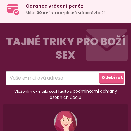
Detail
Detail
Deta
Z
á
TAJNÉ TRIKY PRO BOŽÍ
p
SEX
a
t
í
Odebírat
podmínkami ochrany
Vložením e-mailu souhlasíte s
osobních údajů