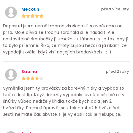
Mečoun
před více lety
Doposud jsem neměl momc zkušeností s cvočkama na
prsa. Moje dívka se trochu zdráhala si je nasadit. Ale
nastavitelné šroubečky jí umožnili utáhnout si je tak, aby jí
to bylo příjemné. Říká, že motýlci jsou hezcí a já říkám, že
vypadají skvěle, když visí na jejích bradavkách… ;-)
Sabina
před 2 roky
Vyměnila jsem ty provázky za barevný nitky a vypadá to
teď o dost líp. Když dorazily vypadaly levně a ošklivě a ty
šňůrky vůbec nedržely křídla, takže bych dala jen 2
hvězdičky. Po mojí úpravě jsou tak na 4 až 5 hvězdiček.
Jestli nemáte čas abyste si je vylepšili tak je nekupujte.