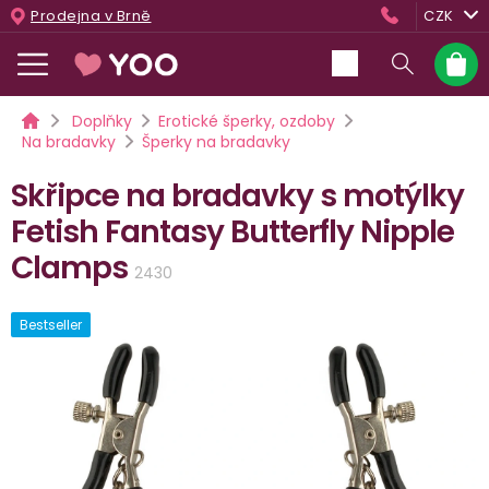
Přejít
Prodejna v Brně
CZK
na
obsah
Nákup
košík
Domů
Doplňky
Erotické šperky, ozdoby
Na bradavky
Šperky na bradavky
Skřipce na bradavky s motýlky
Fetish Fantasy Butterfly Nipple
Clamps
2430
Bestseller