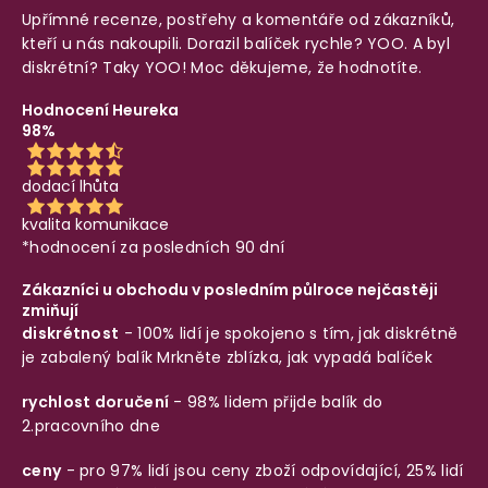
Upřímné recenze, postřehy a komentáře od zákazníků,
kteří u nás nakoupili. Dorazil balíček rychle? YOO. A byl
diskrétní? Taky YOO! Moc děkujeme, že hodnotíte.
Hodnocení Heureka
98%
dodací lhůta
kvalita komunikace
*hodnocení za posledních 90 dní
Zákazníci u obchodu v posledním půlroce nejčastěji
zmiňují
diskrétnost
- 100% lidí je spokojeno s tím, jak diskrétně
je zabalený balík
Mrkněte zblízka, jak vypadá balíček
rychlost doručení
- 98% lidem přijde balík do
2.pracovního dne
ceny
- pro 97% lidí jsou ceny zboží odpovídající, 25% lidí