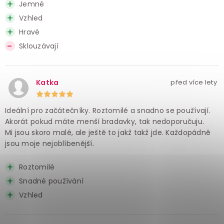
Jemné
Vzhled
Hravé
Sklouzávají
Katka
před více lety
Ideální pro začátečníky. Roztomilé a snadno se používají.
Akorát pokud máte menší bradavky, tak nedoporučuju.
Mi jsou skoro malé, ale ještě to jakž takž jde. Každopádně
jsou moje nejoblíbenější.
Roztomilé
Snadné používání
Vzhled