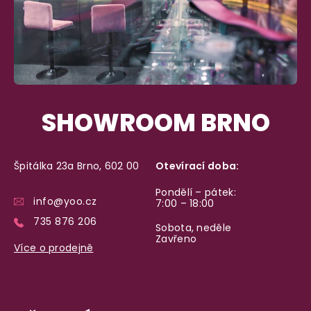
SHOWROOM BRNO
Špitálka 23a Brno, 602 00
Otevírací doba:
Pondělí – pátek:
info@yoo.cz
7:00 – 18:00
735 876 206
Sobota, neděle
Zavřeno
Více o prodejně