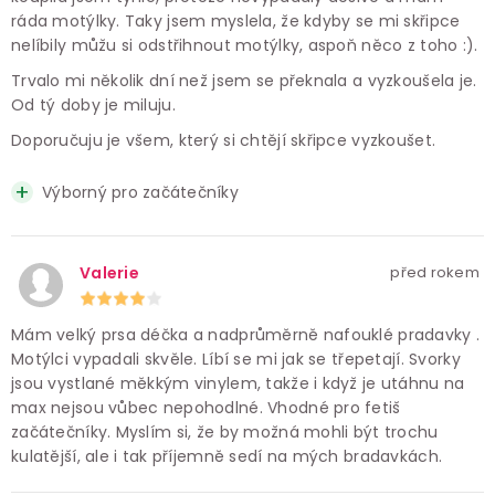
ráda motýlky. Taky jsem myslela, že kdyby se mi skřipce
nelíbily můžu si odstřihnout motýlky, aspoň něco z toho :).
Trvalo mi několik dní než jsem se překnala a vyzkoušela je.
Od tý doby je miluju.
Doporučuju je všem, který si chtějí skřipce vyzkoušet.
Výborný pro začátečníky
Valerie
před rokem
Mám velký prsa déčka a nadprůměrně nafouklé pradavky .
Motýlci vypadali skvěle. Líbí se mi jak se třepetají. Svorky
jsou vystlané měkkým vinylem, takže i když je utáhnu na
max nejsou vůbec nepohodlné. Vhodné pro fetiš
začátečníky. Myslím si, že by možná mohli být trochu
kulatější, ale i tak příjemně sedí na mých bradavkách.