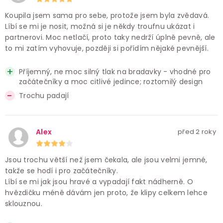
Koupila jsem sama pro sebe, protože jsem byla zvědavá.
Líbí se mi je nosit, možná si je někdy troufnu ukázat i
partnerovi. Moc netlačí, proto taky nedrží úplně pevně, ale
to mi zatím vyhovuje, později si pořídím nějaké pevnější.
Příjemný, ne moc silný tlak na bradavky - vhodné pro
začátečníky a moc citlivé jedince; roztomilý design
Trochu padají
Alex
před 2 roky
Jsou trochu větší než jsem čekala, ale jsou velmi jemné,
takže se hodí i pro začátečníky.
Líbí se mi jak jsou hravé a vypadají fakt nádherně. O
hvězdičku méně dávám jen proto, že klipy celkem lehce
sklouznou.