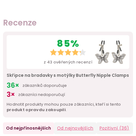
Recenze
85%
z
43
ověřených recenzí
Skřipce na bradavky s motýlky Butterfly Nipple Clamps
36×
zákazníků doporučuje
3×
zákazníci nedoporučují
Hodnotit produkty mohou pouze zákazníci, kteří si tento
produkt opravdu zakoupili
.
Od nejpřínosnějších
Od nejnovějších
Pozitivní
(36)