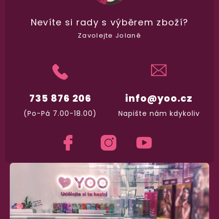
Nevíte si rady
s výběrem zboží?
98% spokojenost
Zavolejte Jolaně
dle
recenzí ověřených zakazníků
na Heuréce
100% diskrétní balení
Nikdo nepozná, co jste si objednali. Mrkněte,
j
735 876 206
info@yoo.cz
vypadá balíček
.
(Po-Pá 7.00-18.00)
Napište nám kdykoliv
Dodání do 2. dne
Na rychlosti záleží! Vše důležité máme sklade
a okamžitě odesíláme.
Garance vrácení peněz
Máte
30 dní
na bezplatné vrácení zboží