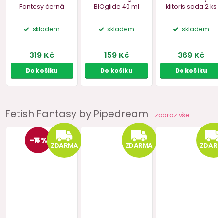
Vakuová pumpička
na bradavky a
klitoris
1 ks
Fetish Fantasy by Pipedream
zobraz vše
skladem
199 Kč
Do košíku