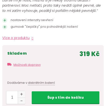
Líbí se mi je nosit, možná si je někdy troufnu ukázat i
partnerovi. Moc netlačí, proto taky nedrží úplně pevně, ale
to mi zatím vyhovuje, později si pořídím nějaké pevnější.”
nastavení intenzity sevření
gumové "čepičky" pro pohodlnější nošení
Více o produktu
319 Kč
skladem
Měr
cen
Možnosti dopravy
Dodáváme v
diskrétním balení
Šup
s tím
do košíku