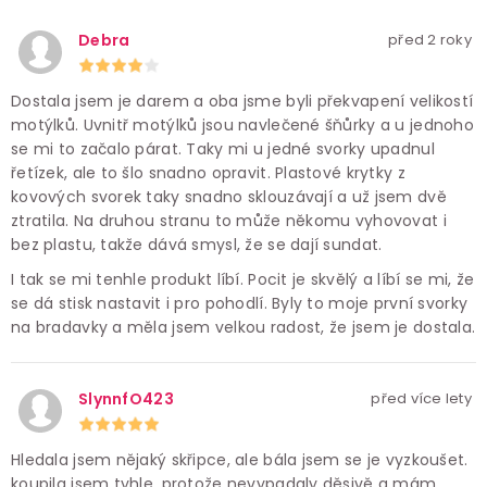
Debra
před 2 roky
Dostala jsem je darem a oba jsme byli překvapení velikostí
motýlků. Uvnitř motýlků jsou navlečené šňůrky a u jednoho
se mi to začalo párat. Taky mi u jedné svorky upadnul
řetízek, ale to šlo snadno opravit. Plastové krytky z
kovových svorek taky snadno sklouzávají a už jsem dvě
ztratila. Na druhou stranu to může někomu vyhovovat i
bez plastu, takže dává smysl, že se dají sundat.
I tak se mi tenhle produkt líbí. Pocit je skvělý a líbí se mi, že
se dá stisk nastavit i pro pohodlí. Byly to moje první svorky
na bradavky a měla jsem velkou radost, že jsem je dostala.
SlynnfO423
před více lety
Hledala jsem nějaký skřipce, ale bála jsem se je vyzkoušet.
koupila jsem tyhle, protože nevypadaly děsivě a mám