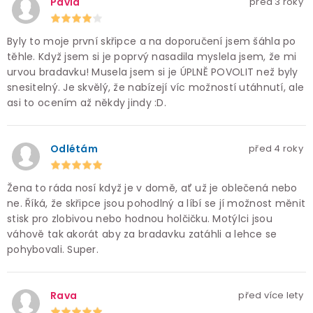
Pavla
před 3 roky
Byly to moje první skřipce a na doporučení jsem šáhla po
těhle. Když jsem si je poprvý nasadila myslela jsem, že mi
urvou bradavku! Musela jsem si je ÚPLNĚ POVOLIT než byly
snesitelný. Je skvělý, že nabízejí víc možností utáhnutí, ale
asi to ocením až někdy jindy :D.
Odlétám
před 4 roky
Žena to ráda nosí když je v domě, ať už je oblečená nebo
ne. Říká, že skřipce jsou pohodlný a líbí se jí možnost měnit
stisk pro zlobivou nebo hodnou holčičku. Motýlci jsou
váhově tak akorát aby za bradavku zatáhli a lehce se
pohybovali. Super.
Rava
před více lety