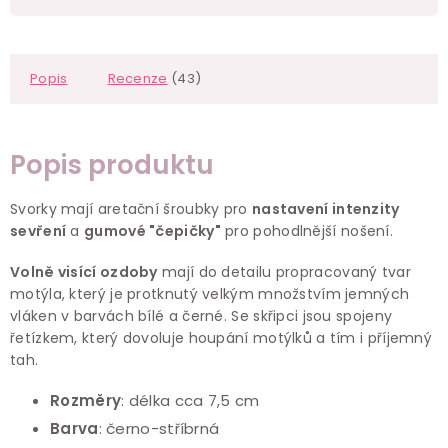
Popis
Recenze
(43)
Popis produktu
Svorky mají aretační šroubky pro
nastavení intenzity
sevření
a
gumové "čepičky"
pro pohodlnější nošení.
Volně visící ozdoby
mají do detailu propracovaný tvar
motýla, který je protknutý velkým množstvím jemných
vláken v barvách bílé a černé. Se skřipci jsou spojeny
řetízkem, který dovoluje houpání motýlků a tím i příjemný
tah.
Rozměry
: délka cca 7,5 cm
Barva
: černo-stříbrná