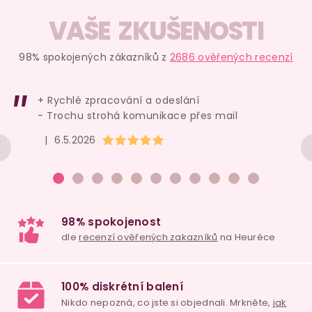
y
v
VAŠE ZKUŠENOSTI
ý
p
98% spokojených zákazníků z
2686 ověřených recenzí
i
s
+ Rychlé zpracování a odeslání
u
- Trochu strohá komunikace přes mail
Hodnocení obchodu je 5 z 5 hvězdiček.
|
6.5.2026