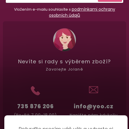
podmínkami ochrany
Vložením e-mailu souhlasíte s
osobních údajů
Nevíte si rady
s výběrem zboží?
Zavolejte Jolaně
735 876 206
info@yoo.cz
(Po-Pá 7.00-18.00)
Napište nám kdykoliv
Potvrďte prosím váš věk a vyberte si