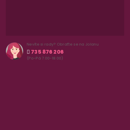
Nevíte si rady? Obraťte se na Jolanu
735 876 206
(Po-Pá 7.00-18.00)