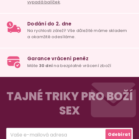
98% spokojenost
dle
recenzí ověřených zakazníků
na Heuréce
100% diskrétní balení
Nikdo nepozná, co jste si objednali. Mrkněte,
j
vypadá balíček
.
Z
Dodání do 2. dne
á
TAJNÉ TRIKY PRO BOŽÍ
Na rychlosti záleží! Vše důležité máme sklade
p
a okamžitě odesíláme.
SEX
a
t
Garance vrácení peněz
í
Máte
30 dní
na bezplatné vrácení zboží
Odebírat