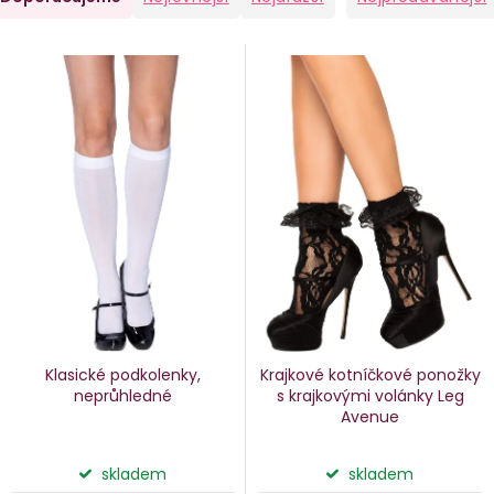
a
V
e
ý
n
p
i
p
s
p
o
r
d
o
u
d
k
u
Klasické podkolenky,
Krajkové kotníčkové ponožky
k
neprůhledné
s krajkovými volánky Leg
Avenue
ů
t
ů
skladem
skladem