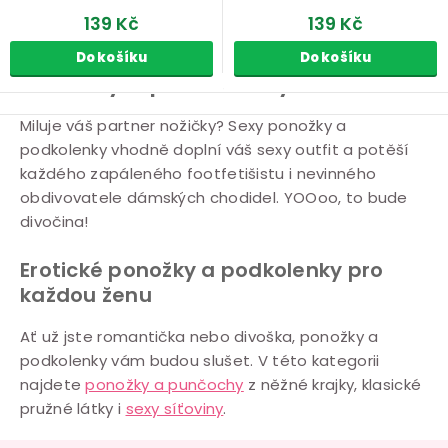
139 Kč
139 Kč
Do košíku
Do košíku
Ponožky a podkolenky
O
Miluje váš partner nožičky? Sexy ponožky a
podkolenky vhodně doplní váš sexy outfit a potěší
v
každého zapáleného footfetišistu i nevinného
l
obdivovatele dámských chodidel. YOOoo, to bude
á
divočina!
d
a
Erotické ponožky a podkolenky pro
c
každou ženu
í
Ať už jste romantička nebo divoška, ponožky a
p
podkolenky vám budou slušet. V této kategorii
r
najdete
ponožky a punčochy
z něžné krajky, klasické
v
pružné látky i
sexy síťoviny
.
k