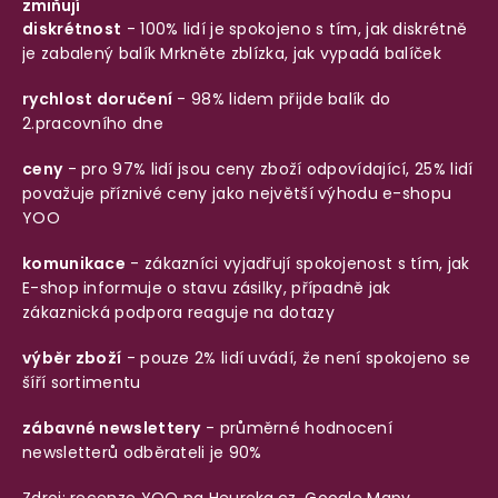
zmiňují
diskrétnost
- 100% lidí je spokojeno s tím, jak diskrétně
je zabalený balík
Mrkněte zblízka, jak vypadá balíček
rychlost doručení
- 98% lidem přijde balík do
2.pracovního dne
ceny
- pro 97% lidí jsou ceny zboží odpovídající, 25% lidí
považuje příznivé ceny jako největší výhodu e-shopu
YOO
komunikace
- zákazníci vyjadřují spokojenost s tím, jak
E-shop informuje o stavu zásilky, případně jak
zákaznická podpora reaguje na dotazy
výběr zboží
- pouze 2% lidí uvádí, že není spokojeno se
šíří sortimentu
zábavné newslettery
- průměrné hodnocení
newsletterů odběrateli je 90%
Zdroj: recenze YOO na
Heureka.cz
,
Google Mapy