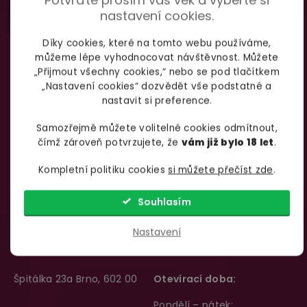
nastavení cookies.
Díky cookies, které na tomto webu používáme,
můžeme lépe vyhodnocovat návštěvnost. Můžete
„Přijmout všechny cookies,“ nebo se pod tlačítkem
„Nastavení cookies“ dozvědět vše podstatné a
nastavit si preference.
Samozřejmě můžete volitelné cookies odmítnout,
čímž zároveň potvrzujete, že
vám již bylo 18 let
.
Kompletní politiku cookies
si můžete přečíst zde
.
Souhlasím
SHOWROOM BRNO
Nastavení
Špitálka 23a Brno, 602 00
Otevírací doba:
Pondělí – pátek: