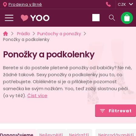
Přejít
Prodejna v Brně
CZK
na
obsah
Nákup
košík
Domů
Prádlo
Punčochy a ponožky
Ponožky a podkolenky
Ponožky a podkolenky
Berete si do postele pletené ponožky od babičky? Ne né,
žádné takové. Sexy ponožky a podkolenky jsou to, co
potřebujete. Oblékněte si je a přilákejte pozornost
samečka ke svým nožkám. Yoo, teď zažijí slastnou péči
(a vy též).
Číst více
Filtrovat
Ř
Doporučujeme
Nejlevnější
Nejdražší
Nejprodávanější