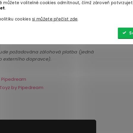
 můžete volitelné cookies odmítnout, čímž zároveň potvrzujet
let
.
 13 cm)
olitiku cookies
si můžete přečíst zde
.
st 48 kg
S
bude požadována zálohová platba (jedná
o externího dopravce).
Pipedream
Toyz by Pipedream