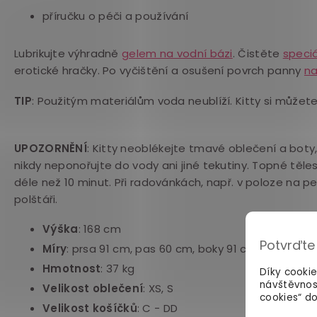
příručku o péči a používání
Lubrikujte výhradně
gelem na vodní bázi
. Čistěte
speci
erotické hračky. Po vyčištění a osušení povrch panny
na
TIP
: Použitým materiálům voda neublíží. Kitty si můžete 
UPOZORNĚNÍ
: Kitty neoblékejte tmavé oblečení a boty,
nikdy neponořujte do vody ani jiné tekutiny. Topné těl
déle než 10 minut. Při radovánkách, např. v poloze na p
polštáři.
Výška
: 168 cm
Potvrďte
Míry
: prsa 91 cm, pas 60 cm, boky 91 cm
Hmotnost
: 37 kg
Díky cooki
návštěvnos
Velikost oblečení
: XS, S
cookies“ do
Velikost košíčků
: C - DD