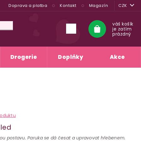
Doprava a platba
Kontakt
Magazín
CZK
váš košík
je zatím
Nákupní
prázdný
košík
Drogerie
Doplňky
Akce
A
roduktu
hled
kou postavu. Paruka se dá česat a upravovat hřebenem.