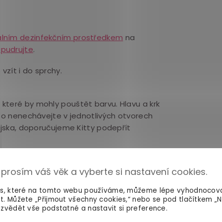
álním dezinfekčním prostředkem
na
pudrujte
.
vzít i do sprchy.
 které by mohly pouštět barvu. Hlavu a krk
eso nenechávejte v jednotlivých otvorech
ejska, doporučujeme Kitty podepřít
 prosím váš věk a vyberte si nastavení cookies.
es, které na tomto webu používáme, můžeme lépe vyhodnocov
t. Můžete „Přijmout všechny cookies,“ nebo se pod tlačítkem „
zvědět vše podstatné a nastavit si preference.