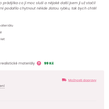
 prádýlka co jí moc sluší a nějaké další jsem ji už stačil
mi podařilo chytnout někde zlatou rybku, tak bych chtěl
ateriálu
ál
let
realistické materiály
?
99
Kč
Možnosti dopravy
ení