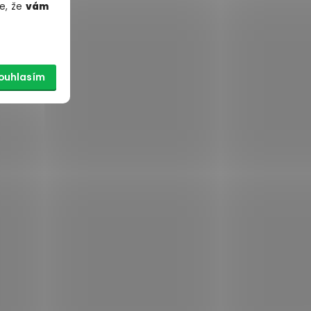
e, že
vám
ouhlasím