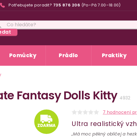
Potřebujete poradit?
735 876 206
(Po–Pá 7.00–18.00)
edat
Pomůcky
Prádlo
Praktiky
y
te Fantasy Dolls Kitty
4932
ZDARM
7 hodnocení p
Ultra realistický vz
ZDARMA
„Má moc pěkný obličej a hez