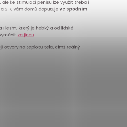
, ale ke stimulaci penisu lze využít třeba i
XS a S. K vám domů doputuje
ve spodním
 Flesh®, který je hebký a od lidské
 vyměnit
za jinou
.
ejí otvory na teplotu těla, čímž reálný