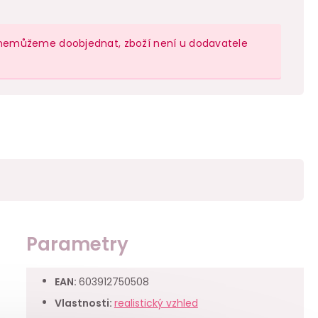
sy nemůžeme doobjednat, zboží není u dodavatele
Parametry
EAN
:
603912750508
Vlastnosti
:
realistický vzhled