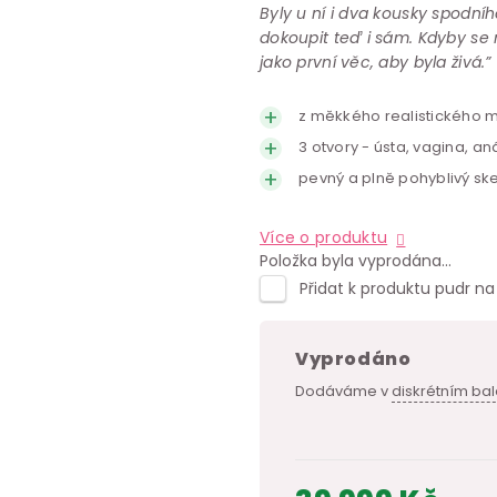
Byly u ní i dva kousky spodního
dokoupit teď i sám. Kdyby se 
jako první věc, aby byla živá.”
z měkkého realistického m
3 otvory - ústa, vagina, an
pevný a plně pohyblivý ske
Více o produktu
Položka byla vyprodána…
Přidat k produktu pudr na 
Vyprodáno
Dodáváme v
diskrétním bal