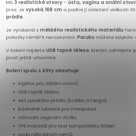
Má
3 realistické otvory
–
ústa,
vaginu a anální otvor
prsa. Je
vysoká 168 cm
a padne jí oblečení velikosti 
prádle
.
Je vyrobená z
měkkého realistického materiálu
Fanta
pokožky téměř k nerozeznání.
Paruku
můžete kdykoliv
V balení najdete
USB topné těleso
, kterým zahřejete j
pocit ještě umocníte.
Balení spolu s Kitty obsahuje
:
irigátor pro čištění otvorů
USB topné těleso
set spodního prádla (košilka a tanga)
bavlněné rukavice pro manipulaci
náhradní vaginální vložku
TPE materiál pro test kompatibility líčidel
sadu náhradních nehtů