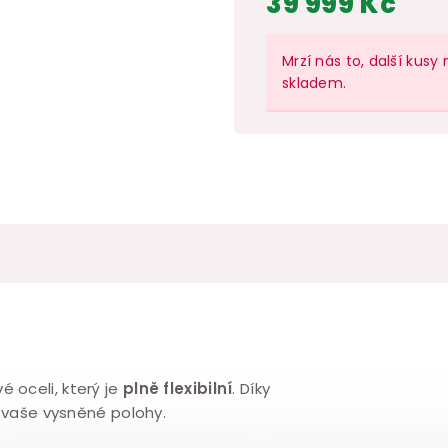
39 999 Kč
Měrná
cena:
Mrzí nás to, další ku
skladem.
 oceli, který je
plně flexibilní
. Díky
 vaše vysněné polohy.