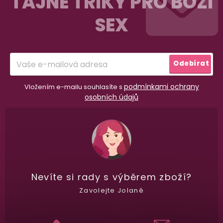
TAJNÉ TRIKY PRO BOŽÍ
p
SEX
a
Garance vrácení peněz
t
Máte
30 dní
na bezplatné vrácení zboží
í
Odebírat
podmínkami ochrany
Vložením e-mailu souhlasíte s
osobních údajů
Nevíte si rady
s výběrem zboží?
Zavolejte Jolaně