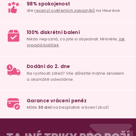
98% spokojenost
dle
recenzí ověřených zakazníků
na Heuréce
100% diskrétní balení
Nikdo nepozná, co jste si objednali. Mrkněte,
j
vypadá balíček
.
Dodání do 2. dne
Z
Na rychlosti záleží! Vše důležité máme sklade
á
a okamžitě odesíláme.