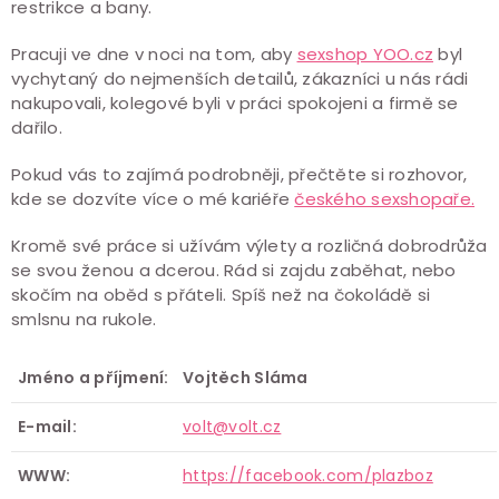
restrikce a bany.
Pracuji ve dne v noci na tom, aby
sexshop YOO.cz
byl
vychytaný do nejmenších detailů, zákazníci u nás rádi
nakupovali, kolegové byli v práci spokojeni a firmě se
dařilo.
Pokud vás to zajímá podrobněji, přečtěte si rozhovor,
kde se dozvíte více o mé kariéře
českého sexshopaře.
Kromě své práce si užívám výlety a rozličná dobrodrůža
se svou ženou a dcerou. Rád si zajdu zaběhat, nebo
skočím na oběd s přáteli. Spíš než na čokoládě si
smlsnu na rukole.
Jméno a příjmení:
Vojtěch Sláma
E-mail:
volt@volt.cz
WWW:
https://facebook.com/plazboz