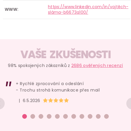
https://www.linkedin.com/in/vojtěch-
WWW:
sláma-b6673a100/
VAŠE ZKUŠENOSTI
98% spokojených zákazníků z
2686 ověřených recenzí
+ Rychlé zpracování a odeslání
- Trochu strohá komunikace přes mail
Hodnocení obchodu je 5 z 5 hvězdiček.
|
6.5.2026