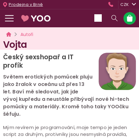
Přejít
Prodejna v Brně
CZK
na
obsah
Nákup
košík
Domů
Autoři
Vojta
Český sexshopař a IT
profík
Světem erotických pomůcek pluju
jako žralok v oceánu už přes 13
let. Baví mě sledovat, jak jde
vývoj kupředu a neustále přibývají nové hi-tech
pomůcky a materiály. Kromě toho taky YOOčku
šéfuju.
Mým revírem je programování, moje tempo je jeden
script za druhým, protivníky jsou nesmyslná pravidla,