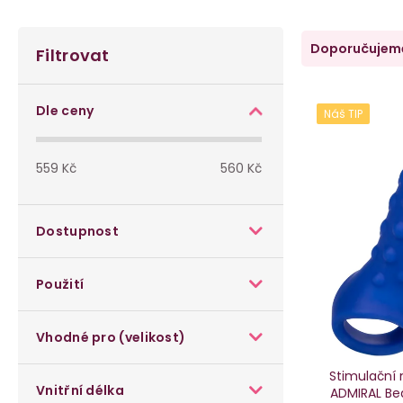
P
Ř
Doporučujem
Filtrovat
o
a
s
V
z
Dle ceny
Náš TIP
t
ý
e
559
Kč
560
Kč
r
p
n
a
i
í
Dostupnost
n
s
p
Použití
n
p
r
í
r
o
Vhodné pro (velikost)
p
o
d
Stimulační 
Vnitřní délka
ADMIRAL Be