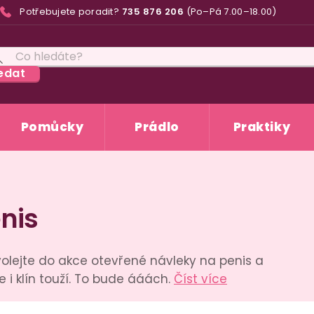
Potřebujete poradit?
735 876 206
(Po–Pá 7.00–18.00)
edat
Pomůcky
Prádlo
Praktiky
nis
olejte do akce otevřené návleky na penis a
ce i klín touží. To bude ááách.
Číst více