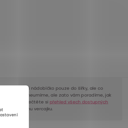
a penis zvětší nádobíčko pouze do šířky, ale co
 v anakondu neumíme, ale zato vám poradíme, jak
centimetrů. Přečtěte si
přehled všech dostupných
hou k většímu vercajku.
at
Nastavení