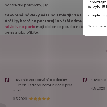
Samozřejmě
postříkání polovičky, jupííí!
již bylo 18 
Otevřené návleky většinou mívají všelujaké stimul
Kompletní p
drážky, které se postarají o větší stimulaci partner
Nastavení
návleky na penis
mají dokonce poutko nebo otvor na var
penisu jako přibité.
+ Rychlé zpracování a odeslání
+ Rychle
- Trochu strohá komunikace přes
4.5.2026
mail
Hodnocení obchodu je 5 z 5 hvězdiček.
6.5.2026