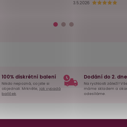
Hodnocení obchod
3.5.2026
100% diskrétní balení
Dodání do 2. dne
Nikdo nepozná, co jste si
Na rychlosti záleží! Vš
objednali. Mrkněte,
jak vypadá
máme skladem a oka
balíček
.
odesíláme.