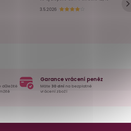
u je 5 z 5 hvězdiček.
Hodnocení obchodu je 4 z 5 hvězd
3.5.2026
Garance vrácení peněz
e důležité
Máte
30 dní
na bezplatné
mžitě
vrácení zboží