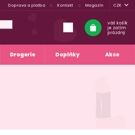
Doprava a platba
Kontakt
Magazín
CZK
váš košík
je zatím
Nákupní
prázdný
košík
Drogerie
Doplňky
Akce