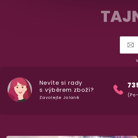
á
TAJN
p
a
t
í
V
Nevíte si rady
73
s výběrem zboží?
(Po-
Zavolejte Jolaně