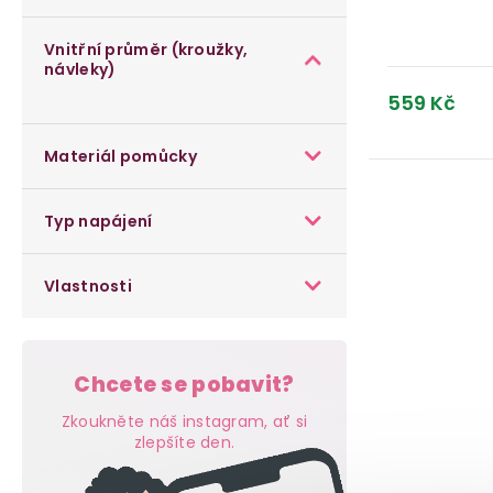
a
d
u
n
u
k
Vnitřní průměr (kroužky,
návleky)
e
k
t
559 Kč
l
t
ů
Materiál pomůcky
ů
O
Typ napájení
v
l
Vlastnosti
á
d
a
Chcete se pobavit?
c
Zkoukněte náš instagram, ať si
zlepšíte den.
í
p