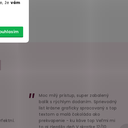
e, že
vám
ouhlasím
I
Moc milý prístup, super zabalený
balík s rýchlym dodaním. Sprievodný
list krásne graficky spracovaný s top
textom a malá čokoláda ako
rfektní.
prekvapenie - ku káve top Veľmi mi
to aj zlepšilo deň V skratke 12/10