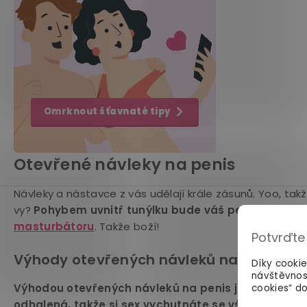
Omrknout šťavnaté tipy
Otevřené návleky na penis
Návleky a nástavce z vás udělají krále zásunů. Yoo, takž
vy?
Pohybem uvnitř tunýlku bude váš penis stimulo
masturbátoru
. Takže boží!
Potvrďte
Výhody otevřených návleků na penis
Díky cooki
návštěvnos
Výhodou otevřených návleků na penis je, že špička
cookies“ do
odhalená, takže si sex vychutnáte se vším všudy
. 