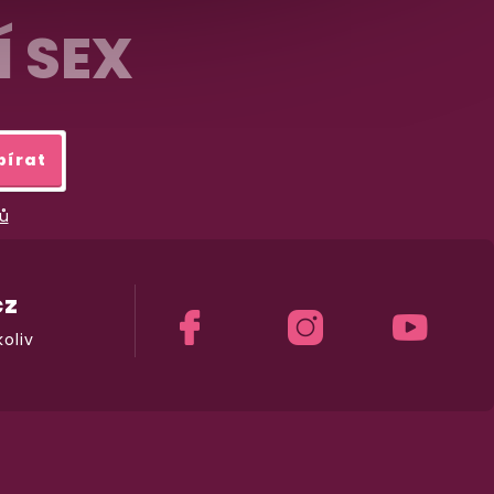
Í SEX
bírat
ů
cz
oliv