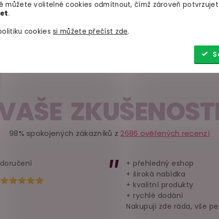
 můžete volitelné cookies odmítnout, čímž zároveň potvrzujet
let
.
ační výstupky nebo
olitiku cookies
si můžete přečíst zde
.
y partnerky
. Některé
lata, díky čemuž drží na
S
VAŠE ZKUŠENOST
98% spokojených zákazníků z
2686 ověřených recenzí
 doručení
+ přehledný eshop
+ široká nabídka
Hodnocení obchodu je 5 z 5 hvězdiček.
+ kvalitní produkty
+ rychlé dodání
Nakupuji zde ráda, vše pe