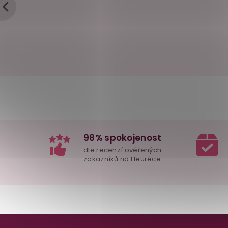
98% spokojenost
dle
recenzí ověřených
zakazníků
na Heuréce
Z