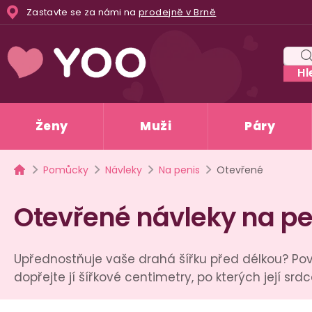
Přejít
Zastavte se za námi na
prodejně v Brně
na
obsah
Hl
Ženy
Muži
Páry
Domů
Pomůcky
Návleky
Na penis
Otevřené
Otevřené návleky na pe
Upřednostňuje vaše drahá šířku před délkou? Pov
dopřejte jí šířkové centimetry, po kterých její srd