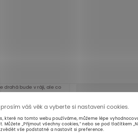
e drahá bude v ráji, ale co
ván podobně jako v
TIP
: Otevřené návleky n
délka? Proměnit užovku
 prosím váš věk a vyberte si nastavení cookies.
prodloužit penis o pár 
metod
, které vám pomo
es, které na tomto webu používáme, můžeme lépe vyhodnocov
t. Můžete „Přijmout všechny cookies,“ nebo se pod tlačítkem „
 žaludu zůstává
zvědět vše podstatné a nastavit si preference.
Navíc vám nic nebrání v