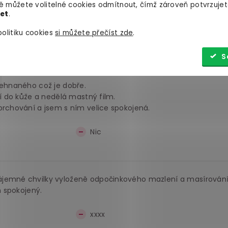
át měla vysušenou pokožku z moře a teď jsem doma už 3 dny a
 můžete volitelné cookies odmítnout, čímž zároveň potvrzujet
 ROZHODNĚ DOPORUČUJI!!!
let
.
olitiku cookies
si můžete přečíst zde
.
Ne-e!
S
řehnaného což je dobře.
jí do kůže a nedělá mastný film.
prchování a jsem s ním velice spokojená.
Nic
ájemné chvilky vyloženě odpočinkového mazlení a masírování
m spokojený.
xxxx