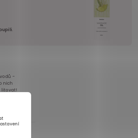
upili
.
ůvodů -
o nich
litovat!
at
Nastavení
čer po sprše