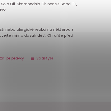
 Soja Oil, Simmondsia Chinensis Seed Oil,
erol
osti nebo alergické reakci na některou z
ávejte mimo dosah dětí. Chraňte před
ní přípravky
Satisfyer