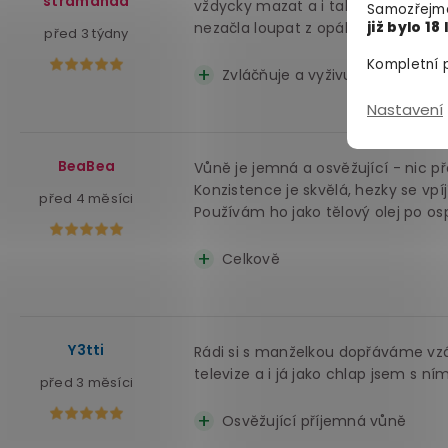
štramanda
vždycky mazat a i tak jsem kolikr
Samozřejmě
nezačla loupat z opálení jak had.
již bylo 18 
před 3 týdny
Kompletní p
Zvláčňuje a vyživuje pokožku
Nastavení
BeaBea
Vůně je jemná a osvěžující - nic p
Konzistence je skvělá, hezky se vpí
před 4 měsíci
Používám ho jako tělový olej po os
Celkově
Y3tti
Rádi si s manželkou dopřáváme vz
televize a i já jako chlap jsem s ní
před 3 měsíci
Osvěžující příjemná vůně