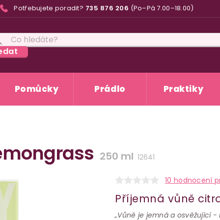
Potřebujete poradit?
735 876 206
(Po–Pá 7.00–18.00)
edat
Pomůcky
Prádlo
Praktiky
 Lemongrass
250 ml
12641
10 hodnocení p
Příjemná vůně citr
„Vůně je jemná a osvěžující -