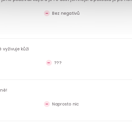
Bez negativů
 vyživuje kůži
???
rně!
Naprosto nic