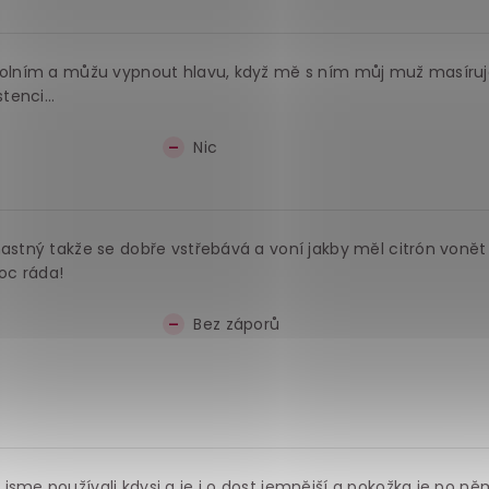
uvolním a můžu vypnout hlavu, když mě s ním můj muž masíruj
enci...
Nic
mastný takže se dobře vstřebává a voní jakby měl citrón vonět
oc ráda!
Bez záporů
jsme používali kdysi a je i o dost jemnější a pokožka je po ně