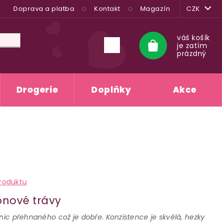
Doprava a platba
Kontakt
Magazín
CZK
váš košík
je zatím
Nákupní
prázdný
košík
Drogerie
Doplňky
Akce
roduktu
onové trávy
 nic přehnaného což je dobře. Konzistence je skvělá, hezky