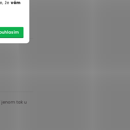
 ještě jsem se
e, že
vám
ouhlasím
 jenom tak u