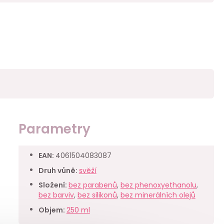
Parametry
EAN
:
4061504083087
Druh vůně
:
svěží
Složení
:
bez parabenů
,
bez phenoxyethanolu
,
bez barviv
,
bez silikonů
,
bez minerálních olejů
Objem
:
250 ml