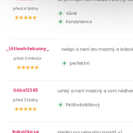
před 4 týdny
Vůně
Konzistence
_littlewhitebunny_
nelepí a není ani mastný a krásně
před 3 měsíci
perfektní
Dáša12345
Lehký a není mastný a voní nádhe
před 2 týdny
Pětihvězdičkový
Rakvička se
Ideální pro relaxační masáž =)