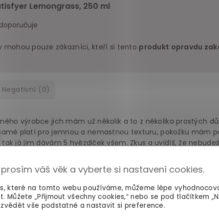
atisfyer Lemongrass, 250 ml
 doporučuje
y mohou pouze zákazníci, kteří si tento
produkt opravdu zako
Negativní
(0)
tejného výrobce jich mám už několik a to z několika prostých d
 samé platí pro jemnou a nemastnou texturu, pokožku mám p
, tak já jim dávám 5 hvězdiček všem. Zkus a uvidíš, že nebudeš 
ani jeden
 prosím váš věk a vyberte si nastavení cookies.
es, které na tomto webu používáme, můžeme lépe vyhodnocov
t. Můžete „Přijmout všechny cookies,“ nebo se pod tlačítkem „
zvědět vše podstatné a nastavit si preference.
 a můžu napsat, že je vynikající. Normálně jsem se musela ve