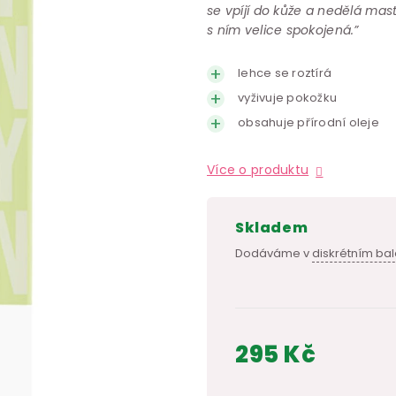
se vpíjí do kůže a nedělá mas
s ním velice spokojená.”
lehce se roztírá
vyživuje pokožku
obsahuje přírodní oleje
Více o produktu
skladem
Dodáváme v
diskrétním bal
295 Kč
Měrná
cena: