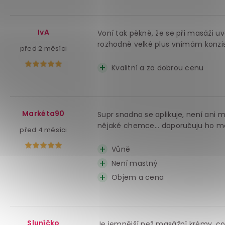
IvA
Voní tak pěkně, že se při masáži 
rozhodně velké plus vnímám konzist
před 2 měsíci
Kvalitní a za dobrou cenu
Markéta90
Supr snadno se aplikuje, není ani 
nějaké chemce... doporučuju ho m
před 4 měsíci
Vůně
Není mastný
Objem a cena
Sluníčko
Je jemnější než masážní krémy, co 