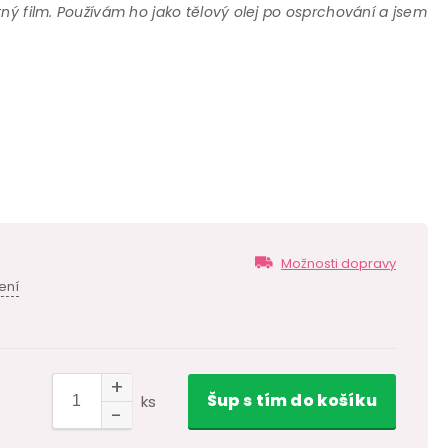
tný film. Používám ho jako tělový olej po osprchování a jsem
Možnosti dopravy
ení
Šup
s tím
do košíku
ks