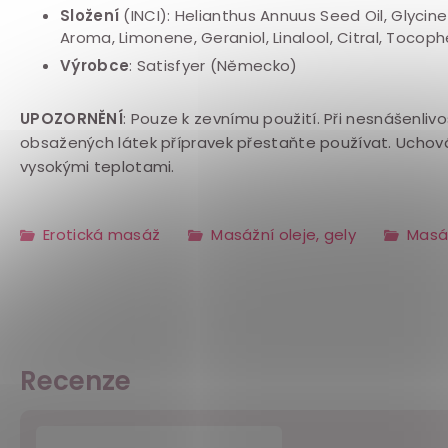
Složení
(INCI): Helianthus Annuus Seed Oil, Glycine
Aroma, Limonene, Geraniol, Linalool, Citral, Tocoph
Výrobce
: Satisfyer (Německo)
UPOZORNĚNÍ
: Pouze k zevnímu použití. Při nesnášenliv
obsažených látek přípravek přestaňte používat. Uchov
vysokými teplotami.
Erotická masáž
Masážní oleje, gely
Masáž
Recenze