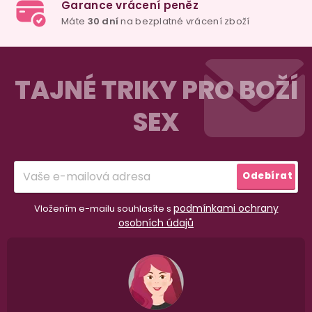
Z
á
TAJNÉ TRIKY PRO BOŽÍ
p
SEX
a
t
í
Odebírat
podmínkami ochrany
Vložením e-mailu souhlasíte s
osobních údajů
98% spokojenost
dle
recenzí ověřených zakazníků
na Heuréce