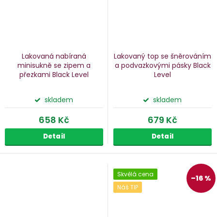
Lakovaná nabíraná
Lakovaný top se šněrováním
minisukně se zipem a
a podvazkovými pásky Black
přezkami Black Level
Level
skladem
skladem
658 Kč
679 Kč
Detail
Detail
Skvělá cena
–16 %
Náš TIP