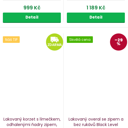
999 Kč
1 189 Kč
Detail
Detail
ZDARMA
Náš TIP
Skvělá cena
–29
%
ZDARMA
Lakovaný korzet s límečkem,
Lakovaný overal se zipem a
odhalenými ňadry
zipem,
bez rukávů Black Level