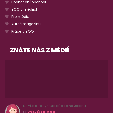
Hodnocení obchodu
YOO v médiích
Pro média
Autoři magazínu
Práce v YOO
ZNÁTE NÁS Z MÉDIÍ
Nevíte si rady? Obraťte se na Jolanu
735 876 206