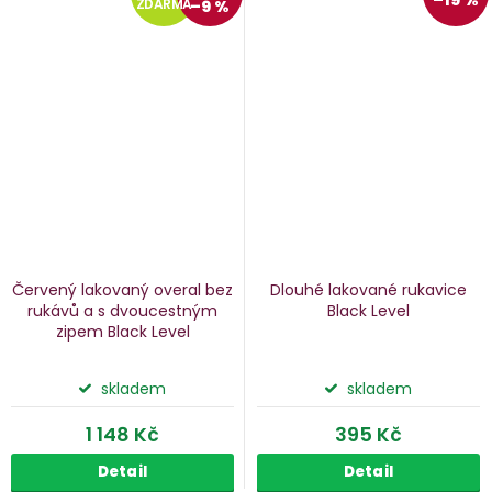
ZDARMA
–9 %
Červený lakovaný overal bez
Dlouhé lakované rukavice
rukávů a s dvoucestným
Black Level
zipem Black Level
skladem
skladem
1 148 Kč
395 Kč
Detail
Detail