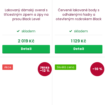
Lakovaný dámský overal s
Červené lakované body s
třícestným zipem a zipy na
odhalenými ňadry a
prsou Black Level
otevřeným rozkrokem Black
Level
skladem
skladem
2 019 Kč
1 129 Kč
Detail
Detail
Akce
Skvělá cena
751 Kč
–10 %
–12 %