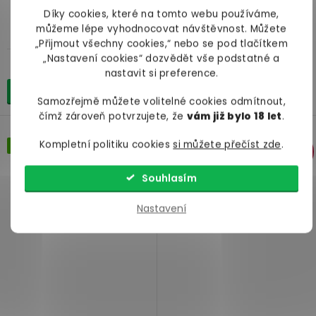
Black Level
šněrováním na zádech Black
Level
Díky cookies, které na tomto webu používáme,
můžeme lépe vyhodnocovat návštěvnost. Můžete
skladem
skladem
„Přijmout všechny cookies,“ nebo se pod tlačítkem
„Nastavení cookies“ dozvědět vše podstatné a
599 Kč
838 Kč
nastavit si preference.
Detail
Detail
Samozřejmě můžete volitelné cookies odmítnout,
čímž zároveň potvrzujete, že
vám již bylo 18 let
.
Kompletní politiku cookies
si můžete přečíst zde
.
Skvělá cena
Skvělá cena
–9 %
–21 %
Souhlasím
Nastavení