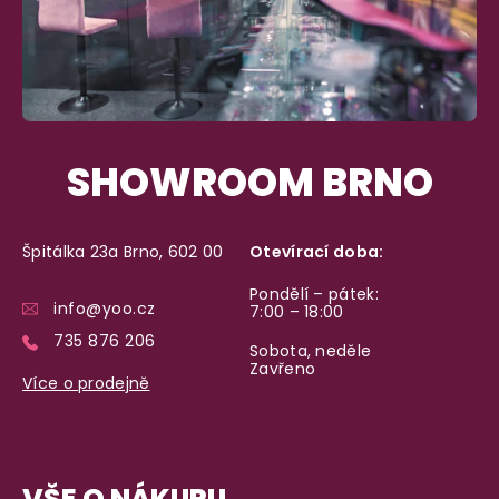
SHOWROOM BRNO
Špitálka 23a Brno, 602 00
Otevírací doba:
Pondělí – pátek:
info@yoo.cz
7:00 – 18:00
735 876 206
Sobota, neděle
Zavřeno
Více o prodejně
VŠE O NÁKUPU