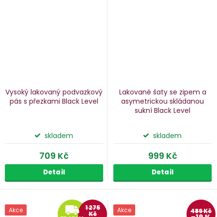
Vysoký lakovaný podvazkový
Lakované šaty se zipem a
pás s přezkami Black Level
asymetrickou skládanou
sukní Black Level
skladem
skladem
709 Kč
999 Kč
Detail
Detail
ZDARMA
1 275
Akce
Akce
489 Kč
Kč
–19 %