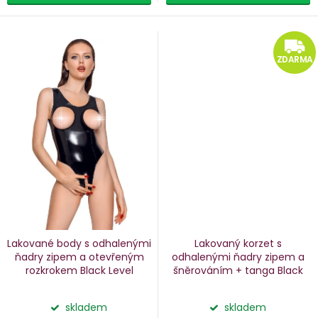
ZDARMA
Lakované body s odhalenými
Lakovaný korzet s
ňadry
zipem a otevřeným
odhalenými ňadry
zipem a
rozkrokem Black Level
šněrováním + tanga Black
Level
skladem
skladem