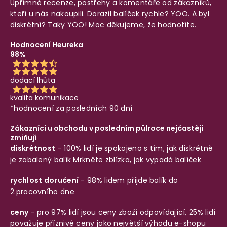
Upřímné recenze, postřehy a komentáře od zákazníků,
kteří u nás nakoupili. Dorazil balíček rychle? YOO. A byl
diskrétní? Taky YOO! Moc děkujeme, že hodnotíte.
Hodnocení Heureka
98%
dodací lhůta
kvalita komunikace
*hodnocení za posledních 90 dní
Zákazníci u obchodu v posledním půlroce nejčastěji
zmiňují
diskrétnost
- 100% lidí je spokojeno s tím, jak diskrétně
je zabalený balík
Mrkněte zblízka, jak vypadá balíček
rychlost doručení
- 98% lidem přijde balík do
2.pracovního dne
ceny
- pro 97% lidí jsou ceny zboží odpovídající, 25% lidí
považuje příznivé ceny jako největší výhodu e-shopu