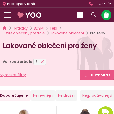
Přejít
Prodejna v Brně
CZK
na
obsah
Nákup
košík
Domů
Praktiky
BDSM
Tělo
BDSM oblečení, postroje
Lakované oblečení
Pro ženy
Lakované oblečení pro ženy
Velikosti prádla:
S
Vymazat filtry
Filtrovat
Ř
Doporučujeme
Nejlevnější
Nejdražší
Nejprodávanější
a
V