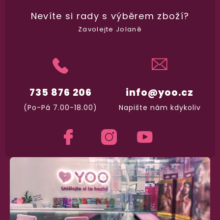
100% diskrétní balení
Nevíte si rady
s výběrem zboží?
Nikdo nepozná, co jste si objednali. Mrkněte,
j
vypadá balíček
.
Zavolejte Jolaně
Dodání do 2. dne
Na rychlosti záleží! Vše důležité máme sklade
a okamžitě odesíláme.
735 876 206
info@yoo.cz
(Po-Pá 7.00-18.00)
Napište nám kdykoliv
Garance vrácení peněz
Máte
30 dní
na bezplatné vrácení zboží