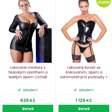
e
ý
ZDARMA
n
p
i
p
s
p
o
r
d
o
u
d
k
u
Lakované minišaty s
Lakovaný korzet se
k
hlubokým výstřihem a
šněrováním, zipem a
lesklým zipem Cottelli
odnímatelnými podvazky +
ů
t
tanga Black Level
ů
skladem
skladem
639 Kč
1 129 Kč
Detail
Detail