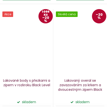
1 099
Akce
Skvělá cena
–20
Kč
–20
%
%
Lakované body s přezkami a
Lakovaný overal se
zipem v rozkroku Black Level
zavazováním za krkem a
dvoucestným zipem Black
Level
skladem
skladem