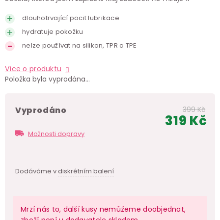
dlouhotrvající pocit lubrikace
hydratuje pokožku
nelze používat na silikon, TPR a TPE
Více o produktu
Položka byla vyprodána…
Vyprodáno
399 Kč
319 Kč
Měr
Možnosti dopravy
cen
Dodáváme v
diskrétním balení
Mrzí nás to, další kusy nemůžeme doobjednat,
zboží není u dodavatele skladem.