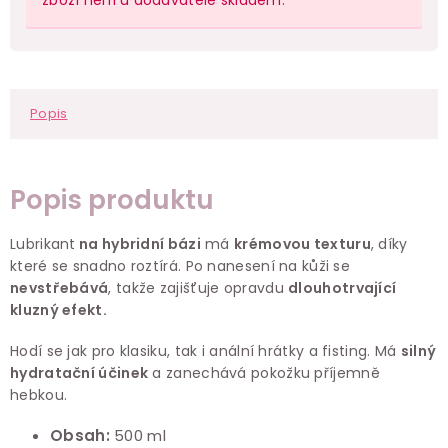
Popis
Popis produktu
Lubrikant
na hybridní bázi
má
krémovou texturu
, díky
které se snadno roztírá. Po nanesení na kůži se
nevstřebává
, takže zajišťuje opravdu
dlouhotrvající
kluzný efekt.
Hodí se jak pro klasiku, tak i anální hrátky a fisting. Má
silný
hydratační účinek
a zanechává pokožku příjemně
hebkou.
Obsah:
500 ml