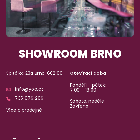
SHOWROOM BRNO
Špitálka 23a Brno, 602 00
Otevírací doba:
Pondělí – pátek:
info@yoo.cz
7:00 – 18:00
735 876 206
Sobota, neděle
Zavřeno
Více o prodejně