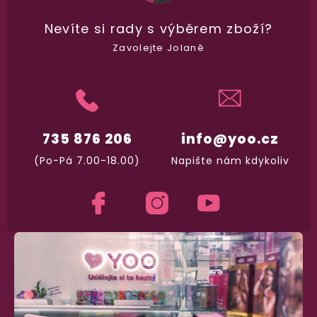
Nevíte si rady
s výběrem zboží?
Garance vrácení peněz
Zavolejte Jolaně
Máte
30 dní
na bezplatné vrácení zboží
735 876 206
info@yoo.cz
(Po-Pá 7.00-18.00)
Napište nám kdykoliv