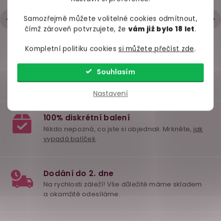
Hodnocení obchodu je 5 z 5 hvězdiček.
skladem
skladem
skl
|
6.5.2026
Samozřejmě můžete volitelné cookies odmítnout,
čímž zároveň potvrzujete, že
vám již bylo 18 let
.
449 Kč
319 Kč
499 
Kompletní politiku cookies
si můžete přečíst zde
.
Do košíku
Do košíku
Do ko
Souhlasím
Nastavení