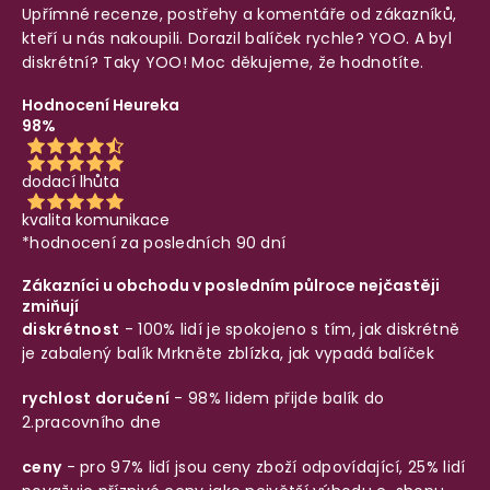
Upřímné recenze, postřehy a komentáře od zákazníků,
kteří u nás nakoupili. Dorazil balíček rychle? YOO. A byl
diskrétní? Taky YOO! Moc děkujeme, že hodnotíte.
Hodnocení Heureka
98%
dodací lhůta
kvalita komunikace
*hodnocení za posledních 90 dní
Zákazníci u obchodu v posledním půlroce nejčastěji
zmiňují
diskrétnost
- 100% lidí je spokojeno s tím, jak diskrétně
je zabalený balík
Mrkněte zblízka, jak vypadá balíček
rychlost doručení
- 98% lidem přijde balík do
2.pracovního dne
ceny
- pro 97% lidí jsou ceny zboží odpovídající, 25% lidí