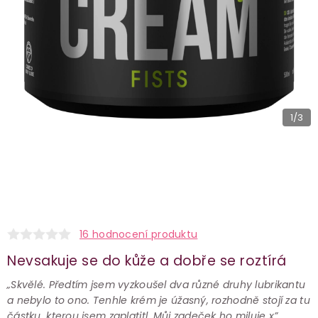
1
/3
16 hodnocení produktu
Nevsakuje se do kůže a dobře se roztírá
„Skvělé. Předtím jsem vyzkoušel dva různé druhy lubrikantu
a nebylo to ono. Tenhle krém je úžasný, rozhodně stojí za tu
částku, kterou jsem zaplatitl. Můj zadeček ho miluje x”