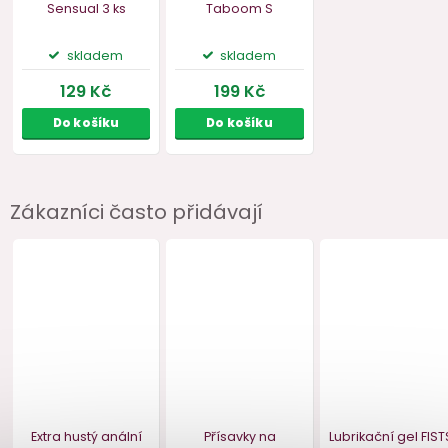
Akce
–26 %
Zákazníci často přidávají
Kondomy bez
Luxusní kovový kolík
latexu Durex
se šperkem
Sensual
3 ks
Taboom
S
skladem
skladem