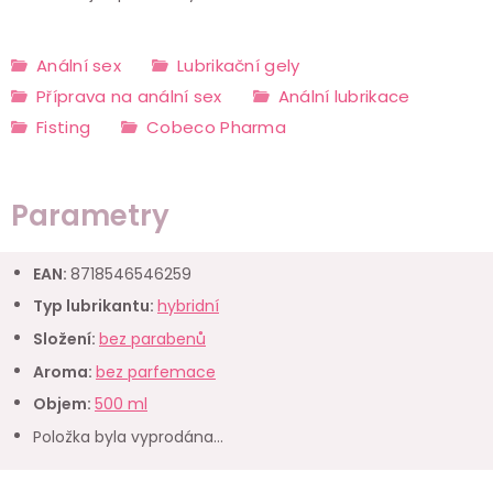
Anální sex
Lubrikační gely
Příprava na anální sex
Anální lubrikace
Fisting
Cobeco Pharma
Parametry
EAN
:
8718546546259
Typ lubrikantu
:
hybridní
Složení
:
bez parabenů
Aroma
:
bez parfemace
Objem
:
500 ml
Položka byla vyprodána…