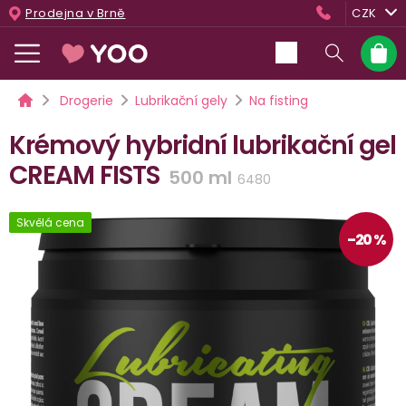
Přejít
Prodejna v Brně
CZK
na
obsah
Nákup
košík
Domů
Drogerie
Lubrikační gely
Na fisting
Krémový hybridní lubrikační gel
CREAM FISTS
500 ml
6480
Skvělá cena
–20 %