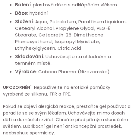
Balení
: plastová dóza s odklápěcím víčkem
Báze
: hybridní
Složení
: Aqua, Petrolatum, Paraffinum Liquidum,
Cetearyl Alcohol, Propylene Glycol, PEG-8
Stearate, Ceteareth-25, Dimethicone,
Phenaxyethanol, Isopropyl Myristate,
Ethylhexylglycerin, Citric Acid
Skladování
: Uchovávejte na chladném a
temném místě.
Výrobce
: Cobeco Pharma (Nizozemsko)
UPOZORNĚNÍ
: Nepoužívejte na erotické pomůcky
vyrobené ze silikonu, TPR a TPE.
Pokud se objeví alergická reakce, přestaňte gel používat a
poraďte se se svým lékařem. Uchovávejte mimo dosah
dětí a domácích zvířat. Chraňte před přímým slunečním
světlem. Lubrikační gel není antikoncepční prostředek,
neobsahuje spermicidy.