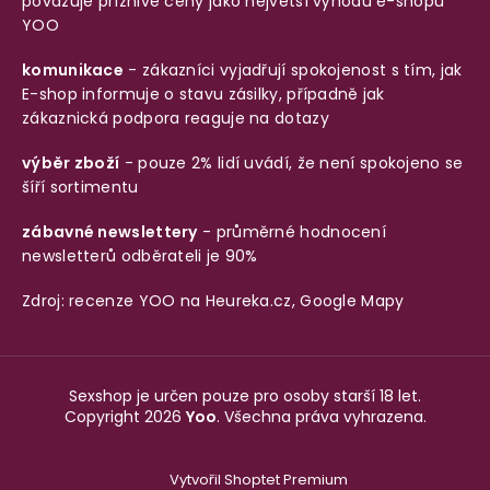
považuje příznivé ceny jako největší výhodu e-shopu
YOO
komunikace
- zákazníci vyjadřují spokojenost s tím, jak
E-shop informuje o stavu zásilky, případně jak
zákaznická podpora reaguje na dotazy
výběr zboží
- pouze 2% lidí uvádí, že není spokojeno se
šíří sortimentu
zábavné newslettery
- průměrné hodnocení
newsletterů odběrateli je 90%
Zdroj: recenze YOO na
Heureka.cz
,
Google Mapy
Sexshop je určen pouze pro osoby starší 18 let.
Copyright 2026
Yoo
. Všechna práva vyhrazena.
Vytvořil Shoptet Premium