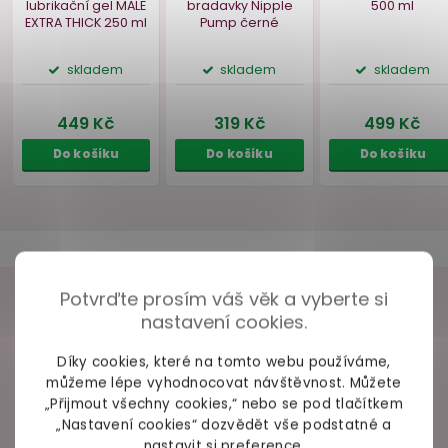
129 Kč
199 Kč
Do košíku
Do košíku
Potvrďte prosím váš věk a vyberte si
VAŠE ZKUŠENOSTI
nastavení cookies.
98% spokojených zákazníků z
2686 ověřených recenzí
Díky cookies, které na tomto webu používáme,
můžeme lépe vyhodnocovat návštěvnost. Můžete
Extra hustý anální
Přísavky na
Lubrikační g
„Přijmout všechny cookies,“ nebo se pod tlačítkem
lubrikační gel MALE
bradavky Nipple
500 
+ Rychlé zpracování a odeslání
EXTRA THICK
250 ml
Pump
černé
„Nastavení cookies“ dozvědět vše podstatné a
- Trochu strohá komunikace přes mail
nastavit si preference.