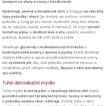
šampon na vlasy a vousy i kondicionér
.
Hydratuje
,
jemně a hloubkově čistí
a funguje
na všechny
typy pokožky i vlasů
(je vhodný na suchou i mastnou
pokožku a funguje pro rovné i kudrnaté vlasy bez ohledu
na to, zda jsou husté, suché či řídnoucí). Při mytí
vytváří
bohatou pěnu
a
dodává lesk a sílu
vlasům, vousům i
pokožce. Budete se tak cítit čistě a svěže.
Obsahuje
glyceridy z makadamových ořechů
a
hydrolyzované estery z quinoy a jojoby
, které dodávají
vlasům bílkoviny a opravují poškozené kortexové vrstvy.
Má
vyvážené pH
, aby vaši pokožku zanechal zdravou a
chráněnou před volnými radikály.
Nejsou v něm parabeny
ani sulfáty
.
Tuhé detoxikační mýdlo
Tuhé mýdlo
bohatě pění
a
obsahuje aktivní uhlí
, které
pomáhá odstranit přebytečný maz, toxiny a nečistoty
z pokožky vašeho těla i obličeje
. Kromě toho v něm