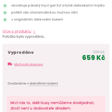
obsahuje pánský mycí gel 3v1 a tuhé detoxikační mýdlo
potěší vás charismatickou mužnou vůní
v originálním dárkovém balení
Více o produktu
Položka byla vyprodána…
Vyprodáno
939 Kč
659 Kč
Měr
Možnosti dopravy
cen
Dodáváme v
diskrétním balení
Mrzí nás to, další kusy nemůžeme doobjednat,
zboží není u dodavatele skladem.