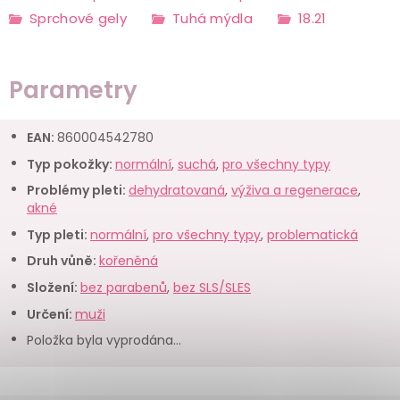
Sprchové gely
Tuhá mýdla
18.21
Parametry
EAN
:
860004542780
Typ pokožky
:
normální
,
suchá
,
pro všechny typy
Problémy pleti
:
dehydratovaná
,
výživa a regenerace
,
akné
Typ pleti
:
normální
,
pro všechny typy
,
problematická
Druh vůně
:
kořeněná
Složení
:
bez parabenů
,
bez SLS/SLES
Určení
:
muži
Položka byla vyprodána…