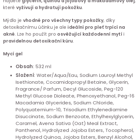
najdete
glycerin, quinou a jojobový a makadamový olej
,
které
vyživují a hydratují pokožku
.
Mýdlo je
vhodné pro všechny typy pokožky
, díky
detoxikačnímu účinku je ale
ideální pro pleť trpící na
akné
. Lze ho použít pro
osvěžující každodenní mytí
i
pravidelnou detoxikační kúru
.
Mycí gel
Obsah
: 532 ml
Složení
: Water/Aqua/Eau, Sodium Lauroyl Methyl
Isethionate, Cocamidopropyl Betaine, Glycerin,
Fragrance/ Parfum, Decyl Glucoside, Peg-120
Methyl Glucose Dioleate, Phenoxyethanol, Peg-16
Macadamia Glycerides, Sodium Chloride,
Polyquaternium-10, Trisodium Ethylenediamine
Disuccinate, Sodium Benzoate, Ethylhexylglycerin,
Caramel, Avena Sativa (Oat) Meal Extract,
Panthenol, Hydrolyzed Jojoba Esters, Tocopherol,
Hydrolyzed Quinoa, Jojoba Esters, Benzyl Alcohol,