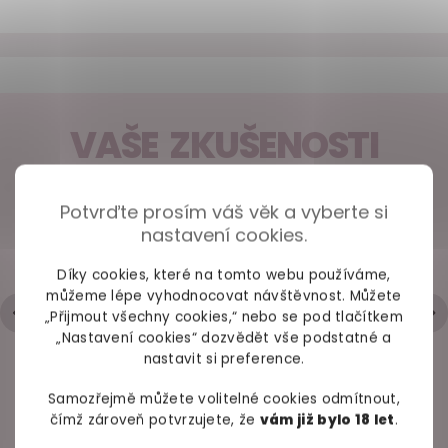
VAŠE ZKUŠENOSTI
98% spokojených zákazníků z
2686 ověřených recenzí
Potvrďte prosím váš věk a vyberte si
nastavení cookies.
+ Rychlé zpracování a odeslání
- Trochu strohá komunikace přes mail
Díky cookies, které na tomto webu používáme,
můžeme lépe vyhodnocovat návštěvnost. Můžete
Hodnocení obchodu je 5 z 5 hvězdiček.
|
6.5.2026
„Přijmout všechny cookies,“ nebo se pod tlačítkem
„Nastavení cookies“ dozvědět vše podstatné a
nastavit si preference.
Samozřejmě můžete volitelné cookies odmítnout,
čímž zároveň potvrzujete, že
vám již bylo 18 let
.