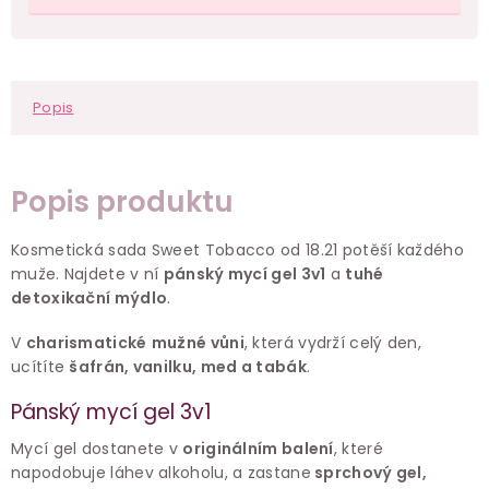
Popis
Popis produktu
Kosmetická sada Sweet Tobacco od 18.21 potěší každého
muže. Najdete v ní
pánský mycí gel 3v1
a
tuhé
detoxikační mýdlo
.
V
charismatické
mužné vůni
, která vydrží celý den,
ucítíte
šafrán, vanilku, med a tabák
.
Pánský mycí gel 3v1
Mycí gel dostanete v
originálním balení
, které
napodobuje láhev alkoholu, a zastane
sprchový gel,