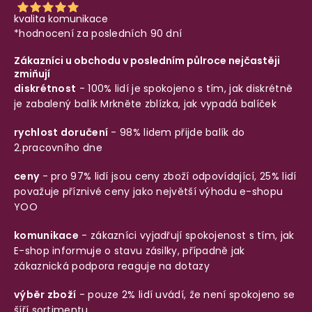
kvalita komunikace
*hodnocení za posledních 90 dní
Zákazníci u obchodu v posledním půlroce nejčastěji
zmiňují
diskrétnost
- 100% lidí je spokojeno s tím, jak diskrétně
je zabalený balík
Mrkněte zblízka, jak vypadá balíček
rychlost doručení
- 98% lidem přijde balík do
2.pracovního dne
ceny
- pro 97% lidí jsou ceny zboží odpovídající, 25% lidí
považuje příznivé ceny jako největší výhodu e-shopu
YOO
komunikace
- zákazníci vyjadřují spokojenost s tím, jak
E-shop informuje o stavu zásilky, případně jak
zákaznická podpora reaguje na dotazy
výběr zboží
- pouze 2% lidí uvádí, že není spokojeno se
šíří sortimentu