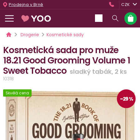
Přejít
Prodejna v Brně
CZK
na
obsah
Nákup
košík
Domů
Drogerie
Kosmetické sady
Kosmetická sada pro muže
18.21 Good Grooming Volume 1
Sweet Tobacco
sladký tabák, 2 ks
10318
Skvělá cena
–29 %