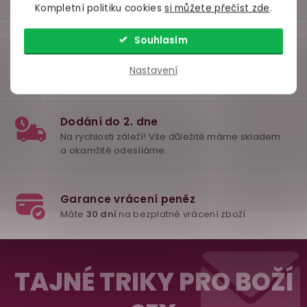
Kompletní politiku cookies
si můžete přečíst zde
.
Souhlasím
Nastavení
Z
á
TAJNÉ TRIKY PRO BOŽÍ
98% spokojenost
p
dle
recenzí ověřených zakazníků
na Heuréce