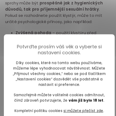
sprchy může být
prospěšné jak z hygienických
důvodů, tak pro příjemnější sexuální hrátky
.
Pokud se rozhodnete použít klystýr, může to mít
určité psychologické přínosy, jako například:
Zvýšená pohoda
– použití klystýru před
análním sexem může pomoci snížit stres a
obavy z toho, že dojde k nechtěnému ušpinění
Potvrďte prosím váš věk a vyberte si
od stolice. To může vést ke zvýšenému pocitu
nastavení cookies.
pohody a uvolnění nejen hlavy, ale i svěrače.
Díky cookies, které na tomto webu používáme,
Zásun tak bude mnohem jednodušší a
můžeme lépe vyhodnocovat návštěvnost. Můžete
příjemnější.
„Přijmout všechny cookies,“ nebo se pod tlačítkem
„Nastavení cookies“ dozvědět vše podstatné a
Větší sebevědomí
– pokud se cítíte více
nastavit si preference.
uvolněni a pohodlněji během
análního sexu
,
může to vést k většímu sebevědomí a pocitu
Samozřejmě můžete volitelné cookies odmítnout,
kontroly. To může mít pozitivní vliv na vaše
čímž zároveň potvrzujete, že
vám již bylo 18 let
.
anální zážitky – prostě si je užijete mnohém
Kompletní politiku cookies
si můžete přečíst zde
.
lépe a budou vás víc bavit.