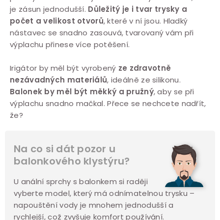
je zásun jednodušší.
Důležitý je i tvar trysky a
počet a velikost otvorů
, které v ní jsou. Hladký
nástavec se snadno zasouvá, tvarovaný vám při
výplachu přinese více potěšení.
Irigátor by měl být vyrobený
ze zdravotně
nezávadných materiálů
, ideálně ze silikonu.
Balonek by měl být měkký a pružný
, aby se při
výplachu snadno mačkal. Přece se nechcete nadřít,
že?
Na co si dát pozor u
balonkového klystýru?
U anální sprchy s balonkem si raději
vyberte model, který má odnímatelnou trysku –
napouštění vody je mnohem jednodušší a
rychlejší, což zvyšuje komfort používání.