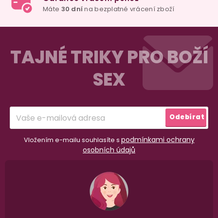
Z
á
TAJNÉ TRIKY PRO BOŽÍ
p
SEX
a
t
í
Odebírat
podmínkami ochrany
Vložením e-mailu souhlasíte s
osobních údajů
98% spokojenost
dle
recenzí ověřených zakazníků
na Heuréce