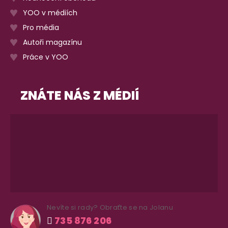
YOO v médiích
Pro média
Autoři magazínu
Práce v YOO
ZNÁTE NÁS Z MÉDIÍ
Nevíte si rady? Obraťte se na Jolanu
735 876 206