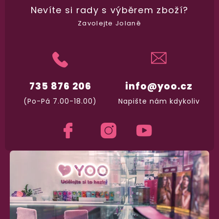
Nevíte si rady
s výběrem zboží?
100% diskrétní balení
Zavolejte Jolaně
Nikdo nepozná, co jste si objednali. Mrkněte,
j
vypadá balíček
.
Dodání do 2. dne
735 876 206
info@yoo.cz
Na rychlosti záleží! Vše důležité máme sklade
(Po-Pá 7.00-18.00)
Napište nám kdykoliv
a okamžitě odesíláme.
Garance vrácení peněz
Máte
30 dní
na bezplatné vrácení zboží