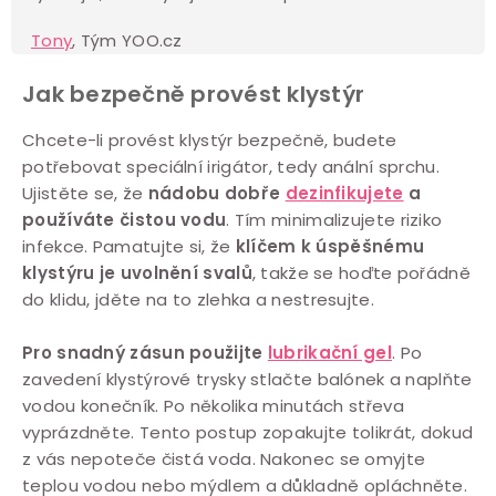
Tony
, Tým YOO.cz
Jak bezpečně provést klystýr
Chcete-li provést klystýr bezpečně, budete
potřebovat speciální irigátor, tedy anální sprchu.
Ujistěte se, že
nádobu dobře
dezinfikujete
a
používáte čistou vodu
. Tím minimalizujete riziko
infekce. Pamatujte si, že
klíčem k úspěšnému
klystýru je uvolnění svalů
, takže se hoďte pořádně
do klidu, jděte na to zlehka a nestresujte.
Pro snadný zásun použijte
lubrikační gel
. Po
zavedení klystýrové trysky stlačte balónek a naplňte
vodou konečník.
Po několika minutách střeva
vyprázdněte. Tento postup zopakujte tolikrát, dokud
z vás nepoteče čistá voda. Nakonec se omyjte
teplou vodou nebo mýdlem a důkladně opláchněte.