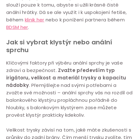
slouží pouze k tomu, abyste si užili krásně čisté
anální hrátky. Dá se ale využít i k uspokojení fetiše,
během
klinik her
nebo k ponížení partnera během
BDSM her
.
Jak si vybrat klystýr nebo anální
sprchu
Klíčovými faktory při výběru anální sprchy je vaše
zdraví a bezpečnost.
Zvažte především typ
irigátoru, velikost a materiál trysky a kapacitu
nádobky
. Přemýšlejte nad svými potřebami a
zvažte své možnosti – anální sprchy vás na rozdíl od
balonkového klystýru propláchnou pořádně do
hloubky, s balonkovým klystýrem zase můžete
provést klystýr prakticky kdekoliv.
Velikost trysky závisí na tom, jaké máte zkušenosti s
průniky do zadní brány. Čím menší trysku zvolíte, tím