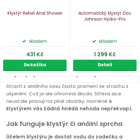
Klystýr Rebel Anal Shower
Automatický klystýr Doc
Johnson Hydro-Pro
skladem
skladem
431 Kč
1 299 Kč
Do košíku
Detail
Klystýry a anální sprchy
O
Strach z análního sexu často pramení ze strachu z
ušpinění. Což je ale ohromná škoda. Střeva sice
v
neustále pracují na plné obrátky, nicméně
s
l
klystýrem vás žádná hnědá nehoda nepřekvapí.
á
d
Jak funguje klystýr či anální sprcha
a
c
Účelem klystýru je dostat vodu do zadečku a