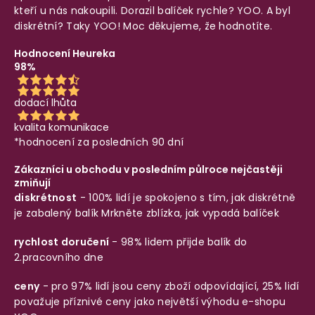
kteří u nás nakoupili. Dorazil balíček rychle? YOO. A byl
diskrétní? Taky YOO! Moc děkujeme, že hodnotíte.
Hodnocení Heureka
98%
dodací lhůta
kvalita komunikace
*hodnocení za posledních 90 dní
Zákazníci u obchodu v posledním půlroce nejčastěji
zmiňují
diskrétnost
- 100% lidí je spokojeno s tím, jak diskrétně
je zabalený balík
Mrkněte zblízka, jak vypadá balíček
rychlost doručení
- 98% lidem přijde balík do
2.pracovního dne
ceny
- pro 97% lidí jsou ceny zboží odpovídající, 25% lidí
považuje příznivé ceny jako největší výhodu e-shopu