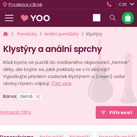
Přejít
Prodejna v Brně
CZK
na
obsah
Nákup
košík
Domů
Pomůcky
Anální pomůcky
Klystýry
Klystýry a anální sprchy
Rádi byste se pustili do nadšeného objevování „temné“
dírky, ale bojíte se, jaké poklady se v ní skrývají?
Vypulírujte předem zadeček klystýrem a (nejen) vaše
obavy rázem odplují.
Číst více
Barva:
černá
Vymazat filtry
Filtrovat
Ř