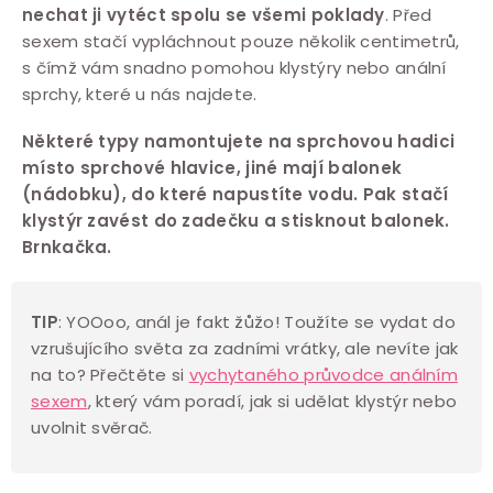
nechat ji vytéct spolu se všemi poklady
. Před
í
sexem stačí vypláchnout pouze několik centimetrů,
p
s čímž vám snadno pomohou klystýry nebo anální
r
sprchy, které u nás najdete.
v
k
Některé typy namontujete na sprchovou hadici
y
místo sprchové hlavice, jiné mají balonek
v
(nádobku), do které napustíte vodu. Pak stačí
klystýr zavést do zadečku a stisknout balonek.
ý
Brnkačka.
p
i
s
TIP
: YOOoo, anál je fakt žůžo! Toužíte se vydat do
u
vzrušujícího světa za zadními vrátky, ale nevíte jak
na to? Přečtěte si
vychytaného průvodce análním
sexem
, který vám poradí, jak si udělat klystýr nebo
uvolnit svěrač.