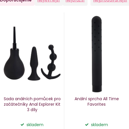
Doporučujeme
Nejlevnější
Nejdražší
Nejprodávanější
a
V
e
ý
n
p
i
p
s
p
o
r
d
o
u
d
k
u
Sada análních pomůcek pro
Anální sprcha All Time
k
začátečníky Anal Explorer Kit
Favorites
3 díly
ů
t
ů
skladem
skladem