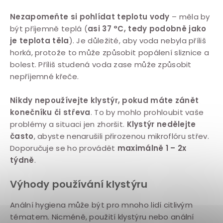
Nezapomeňte si pohlídat teplotu vody
– měla by
být příjemně teplá (
asi 37 °C, tedy podobně jako
je teplota těla
). Je důležité, aby voda nebyla příliš
horká, protože to může způsobit popálení sliznice a
bolest. Příliš studená voda zase může způsobit
nepříjemné křeče.
Nikdy nepoužívejte klystýr, pokud máte zánět
konečníku či střeva
. To by mohlo prohloubit vaše
problémy a situaci jen zhoršit.
Klystýr nedělejte
často
, abyste nenarušili přirozenou mikroflóru střev.
Doporučuje se ho provádět
maximálně 1 – 2x
týdně
.
Výhody používání klystýru
Anální hygiena může být pro mnoho lidí citlivým
tématem. Nicméně, použití klystýru nebo anální