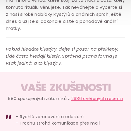
má mnoho výhod, které stojí za tu trochu času, který
tomuto rituálu věnujete. Tak neváhejte a vyberte si
z naší široké nabídky klystýrů a análních sprch ještě
dnes a užijte si dokonale čisté a pohodové anální
hrátky.
Pokud hledáte klystýry, dejte si pozor na překlepy.
Lidé často hledají klistýr. Správná psaná forma je
však jediná, a to klystýry.
VAŠE ZKUŠENOSTI
98% spokojených zákazníků z
2686 ověřených recenzí
+ Rychlé zpracování a odeslání
- Trochu strohá komunikace přes mail