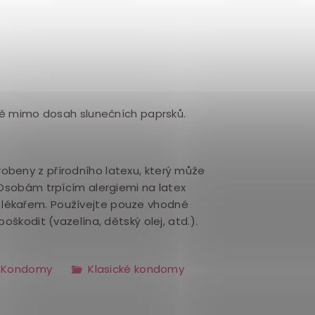
tě mimo dosah slunečních paprsků.
robeny z přírodního latexu, který může
 Osobám trpícím alergiemi na latex
lékařem. Používejte pouze vhodné
oškodit (vazelína, dětský olej, atd.).
Kondomy
Klasické kondomy