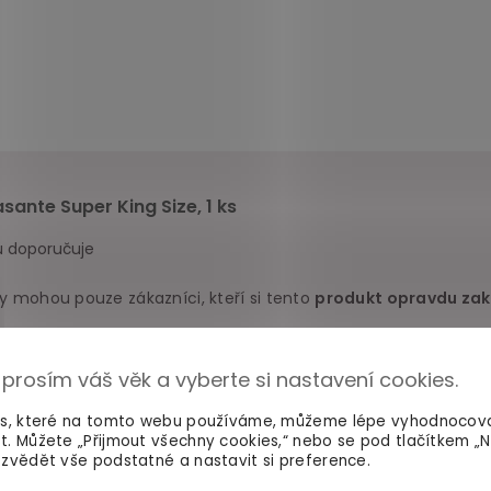
ante Super King Size, 1 ks
ů doporučuje
y mohou pouze zákazníci, kteří si tento
produkt opravdu zak
 prosím váš věk a vyberte si nastavení cookies.
Negativní
(0)
es, které na tomto webu používáme, můžeme lépe vyhodnocov
t. Můžete „Přijmout všechny cookies,“ nebo se pod tlačítkem „
zvědět vše podstatné a nastavit si preference.
elikosti, která má padnout většinové populaci, ale ti z nás, kteř
hém zvažování) velice nadprůměrným obvodem zažíváme min