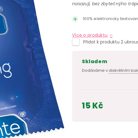
nasazují, bez zbytečnýho trápe
100% elektronicky testova
Více o produktu
Přidat k produktu 2 ubrou
skladem
Dodáváme v
diskrétním bal
15 Kč
Měrná
cena: