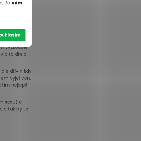
e, že
vám
 pokud si
mu, aby
ouhlasím
g jsem
em vyzkoušel.
víc to dřelo,
 ale dřív nikdy
sem vyjel ven,
zatím nejlepší
ím sexu) a
, a tak by to