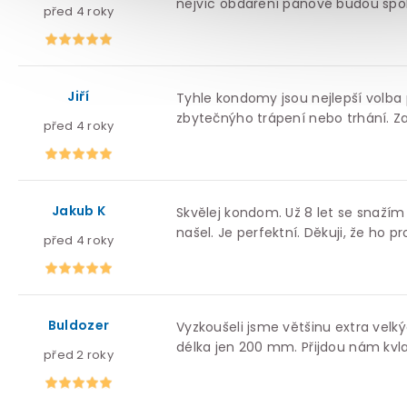
nejvíc obdaření pánové budou spok
před 4 roky
Jiří
Tyhle kondomy jsou nejlepší volba
zbytečnýho trápení nebo trhání. Za
před 4 roky
Jakub K
Skvělej kondom. Už 8 let se snažím
našel. Je perfektní. Děkuji, že ho p
před 4 roky
Buldozer
Vyzkoušeli jsme většinu extra velk
délka jen 200 mm. Přijdou nám kvlai
před 2 roky