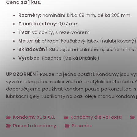
Cena za 1 kus
.
Rozměry
:
nominální šířka
69 mm, délka 200 mm
Tloušťka stěny
: 0,07 mm
Tvar
: válcovitý, s rezervoárem
Materiál
: přírodní kaučukový latex (nalubrikovaný)
Skladování
: Skladujte na chladném, suchém mís
Výrobce
: Pasante (Velká Británie)
UPOZORNĚNÍ
: Pouze na jedno použití. Kondomy jsou vy
vyvolat alergickou reakci včetně anafylaktického šoku.
doporučujeme používat kondom pouze po konzultaci s 
lubrikační gely. Lubrikanty na bázi oleje mohou kondom p
Kondomy XL a XXL
Kondomy dle velikosti
Pasante kondomy
Pasante