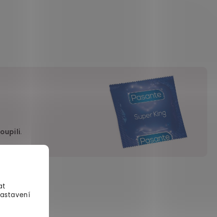
oupili
.
at
Nastavení
í jsou prokletí
imálně