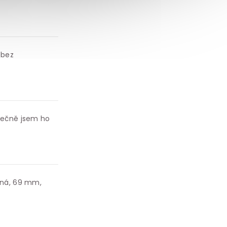
 bez
onečně jsem ho
ušná, 69 mm,