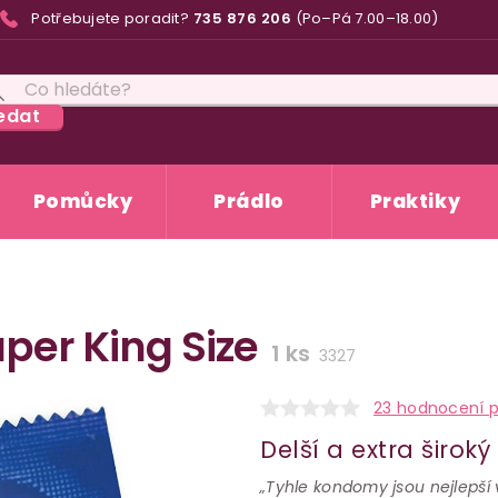
Potřebujete poradit?
735 876 206
(Po–Pá 7.00–18.00)
edat
Pomůcky
Prádlo
Praktiky
per King Size
1 ks
3327
23 hodnocení 
Delší a extra širok
„Tyhle kondomy jsou nejlepší