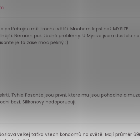
om
to potřebujou mít trochu větší. Mnohem lepsí než MYSIZE.
lnější. Nemám pak žádné problémy. U Mysize jsem dostala na 
sante je to zase moc pěkný :)
krti. Tyhle Pasante jsou prvni, ktere mu jsou pohodlne a muze
dni bazi. Silikonovy nedoporucuji.
oslova velkej taťka všech kondomů na světě. Mají průměr 69m