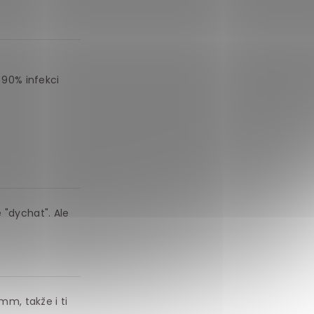
90% infekci
 "dychat". Ale
m, takže i ti