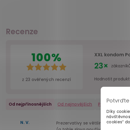
Recenze
100%
XXL kondom Pas
23×
zákazník
Hodnotit produkt
z
23
ověřených recenzí
Potvrďte
Od nejpřínosnějších
Od nejnovějších
Pozitivní
(23)
Díky cooki
návštěvnos
cookies“ do
N. V.
Prezervativy se většinou dělají ve v
(a tohle slovo používám po dlou