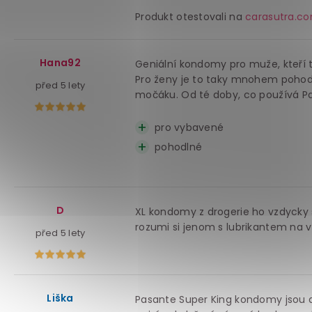
Produkt otestovali na
carasutra.c
Hana92
Geniální kondomy pro muže, kteří 
Pro ženy je to taky mnohem pohod
před 5 lety
močáku. Od té doby, co používá Pa
pro vybavené
pohodlné
D
XL kondomy z drogerie ho vzdycky s
rozumi si jenom s lubrikantem na vo
před 5 lety
Liška
Pasante Super King kondomy jsou d