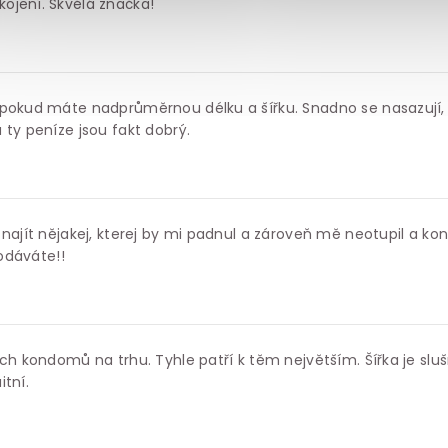
ojení. Skvělá značka!
 pokud máte nadprůměrnou délku a šířku. Snadno se nasazují,
 ty peníze jsou fakt dobrý.
 najít nějakej, kterej by mi padnul a zároveň mě neotupil a k
rodáváte!!
ých kondomů na trhu. Tyhle patří k těm největším. Šířka je sl
tní.