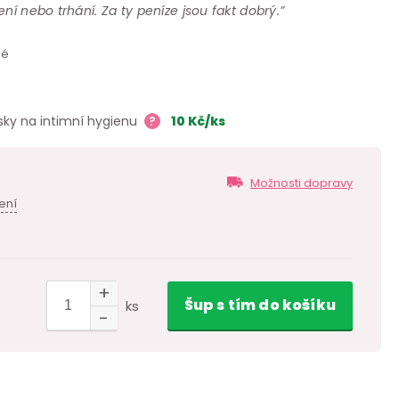
ní nebo trhání. Za ty peníze jsou fakt dobrý.”
né
sky na intimní hygienu
?
10
Kč
/ks
Možnosti dopravy
ení
Šup
s tím
do košíku
ks