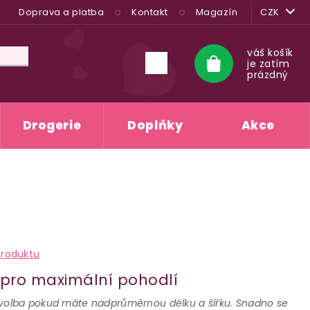
Doprava a platba
Kontakt
Magazín
CZK
váš košík
je zatím
Nákupní
prázdný
košík
Drogerie
Doplňky
Akce
produktu
ý pro maximální pohodlí
 volba pokud máte nadprůměrnou délku a šířku. Snadno se