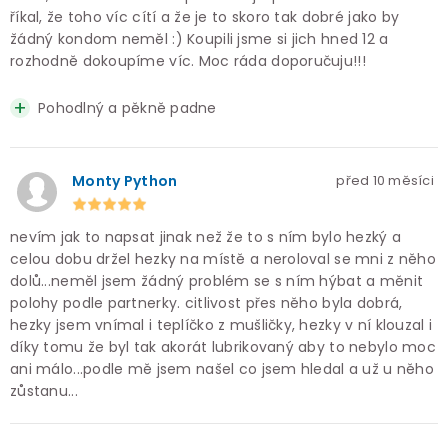
říkal, že toho víc cítí a že je to skoro tak dobré jako by
žádný kondom neměl :) Koupili jsme si jich hned 12 a
rozhodně dokoupíme víc. Moc ráda doporučuju!!!
Pohodlný a pěkně padne
Monty Python
před 10 měsíci
nevím jak to napsat jinak než že to s ním bylo hezký a
celou dobu držel hezky na místě a neroloval se mni z něho
dolů...neměl jsem žádný problém se s ním hýbat a měnit
polohy podle partnerky. citlivost přes něho byla dobrá,
hezky jsem vnímal i teplíčko z mušličky, hezky v ní klouzal i
díky tomu že byl tak akorát lubrikovaný aby to nebylo moc
ani málo...podle mě jsem našel co jsem hledal a už u něho
zůstanu...