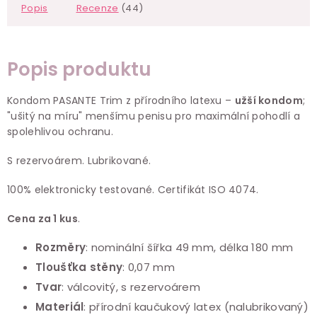
Popis
Recenze
(44)
Popis produktu
Kondom PASANTE Trim z přírodního latexu –
užší kondom
;
"ušitý na míru" menšímu penisu pro maximální pohodlí a
spolehlivou ochranu.
S rezervoárem. Lubrikované.
100% elektronicky testované. Certifikát ISO 4074.
Cena za 1 kus
.
Rozměry
:
nominální šířka
49 mm, délka 180 mm
Tloušťka stěny
: 0,07 mm
Tvar
: válcovitý, s rezervoárem
Materiál
: přírodní kaučukový latex (nalubrikovaný)