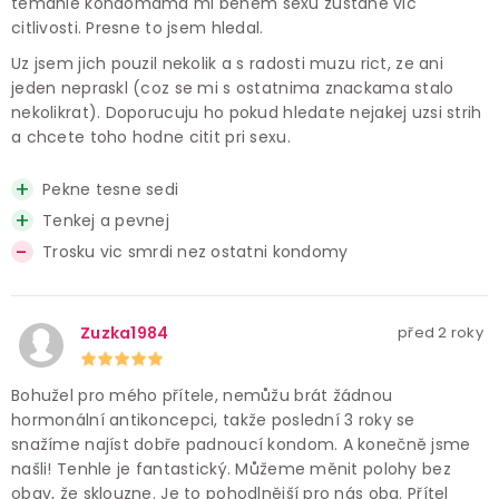
temahle kondomama mi behem sexu zustane vic
citlivosti. Presne to jsem hledal.
Uz jsem jich pouzil nekolik a s radosti muzu rict, ze ani
jeden nepraskl (coz se mi s ostatnima znackama stalo
nekolikrat). Doporucuju ho pokud hledate nejakej uzsi strih
a chcete toho hodne citit pri sexu.
Pekne tesne sedi
Tenkej a pevnej
Trosku vic smrdi nez ostatni kondomy
Zuzka1984
před 2 roky
Bohužel pro mého přítele, nemůžu brát žádnou
hormonální antikoncepci, takže poslední 3 roky se
snažíme najíst dobře padnoucí kondom. A konečně jsme
našli! Tenhle je fantastický. Můžeme měnit polohy bez
obav, že sklouzne. Je to pohodlnější pro nás oba. Přítel