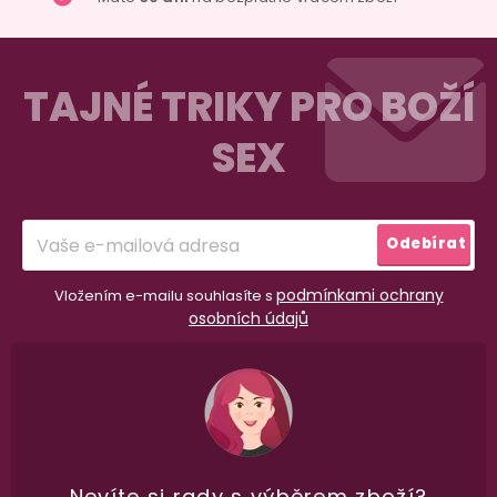
Do košíku
Z
á
TAJNÉ TRIKY PRO BOŽÍ
p
SEX
a
t
í
Odebírat
podmínkami ochrany
Vložením e-mailu souhlasíte s
osobních údajů
Nevíte si rady
s výběrem zboží?