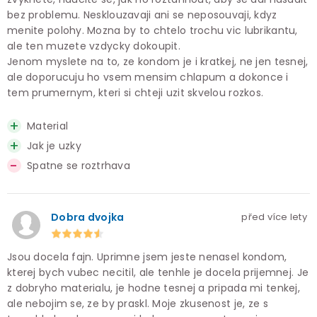
bez problemu. Nesklouzavaji ani se neposouvaji, kdyz
menite polohy. Mozna by to chtelo trochu vic lubrikantu,
ale ten muzete vzdycky dokoupit.
Jenom myslete na to, ze kondom je i kratkej, ne jen tesnej,
ale doporucuju ho vsem mensim chlapum a dokonce i
tem prumernym, kteri si chteji uzit skvelou rozkos.
Material
Jak je uzky
Spatne se roztrhava
Dobra dvojka
před více lety
Jsou docela fajn. Uprimne jsem jeste nenasel kondom,
kterej bych vubec necitil, ale tenhle je docela prijemnej. Je
z dobryho materialu, je hodne tesnej a pripada mi tenkej,
ale nebojim se, ze by praskl. Moje zkusenost je, ze s