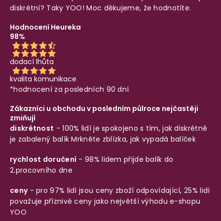
diskrétní? Taky YOO! Moc děkujeme, že hodnotíte.
Hodnocení Heureka
98%
dodací lhůta
kvalita komunikace
*hodnocení za posledních 90 dní
Zákazníci u obchodu v posledním půlroce nejčastěji
zmiňují
diskrétnost
- 100% lidí je spokojeno s tím, jak diskrétně
je zabalený balík
Mrkněte zblízka, jak vypadá balíček
rychlost doručení
- 98% lidem přijde balík do
2.pracovního dne
ceny
- pro 97% lidí jsou ceny zboží odpovídající, 25% lidí
považuje příznivé ceny jako největší výhodu e-shopu
YOO