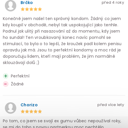
Brčko
před 4 roky
Konečně jsem našel ten správný kondom. Žádný co jsem
kdy koupil v obchodě, nebyl tak uspokojující jako tenhle.
Padnul jak ulitý při nasazování až do momentu, kdy jsem
ho sundal! Ten vroubkovaný konec navíc pomohl se
stimulací, ta byla o to lepší, že kroužek padl kolem penisu
opravdu jak má. Jsou to perfektní kondomy a moc rád je
doporučuju lidem, kteří mají problém, že jim normálně
sklouzávají dolů ;)
Perfektní
Žádné
Chorizo
před více lety
Po tom, co jsem se svojí ex gumu vůbec nepoužíval roky,
se mi do toho s novou partnerkou moc nechtělo.