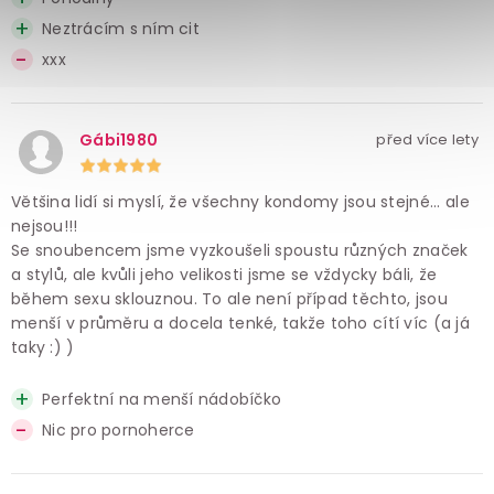
Neztrácím s ním cit
xxx
Gábi1980
před více lety
Většina lidí si myslí, že všechny kondomy jsou stejné... ale
nejsou!!!
Se snoubencem jsme vyzkoušeli spoustu různých značek
a stylů, ale kvůli jeho velikosti jsme se vždycky báli, že
během sexu sklouznou. To ale není případ těchto, jsou
menší v průměru a docela tenké, takže toho cítí víc (a já
taky :) )
Perfektní na menší nádobíčko
Nic pro pornoherce