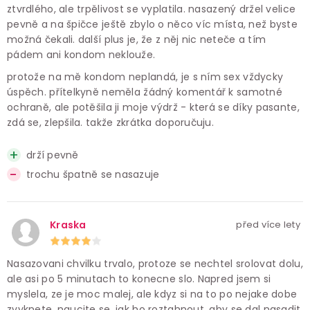
ztvrdlého, ale trpělivost se vyplatila. nasazený držel velice
pevně a na špičce ještě zbylo o něco víc místa, než byste
možná čekali. další plus je, že z něj nic neteče a tím
pádem ani kondom neklouže.
protože na mě kondom neplandá, je s ním sex vždycky
úspěch. přítelkyně neměla žádný komentář k samotné
ochraně, ale potěšila ji moje výdrž - která se díky pasante,
zdá se, zlepšila. takže zkrátka doporučuju.
drží pevně
trochu špatně se nasazuje
Kraska
před více lety
Nasazovani chvilku trvalo, protoze se nechtel srolovat dolu,
ale asi po 5 minutach to konecne slo. Napred jsem si
myslela, ze je moc malej, ale kdyz si na to po nejake dobe
zvyknete, naucite se, jak ho roztahnout, aby se dal nasadit