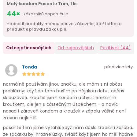
Malý kondom Pasante Trim, 1 ks
44×
zákazníků doporučuje
Hodnotit produkty mohou pouze zákazníci, kteří si tento
produkt opravdu zakoupili
.
Od nejpřínosnějších
Od nejnovějších
Pozitivní
(44)
Tonda
před více lety
normálně používám jinou značku, ale mám s ní občas
problémy: když do toho buším po nějakou dobu, občas
sklouzávají. zkoušel jsem kondom uchytit erekčním
kroužkem, ale jen s částečným úspěchem - a navíc
nasadit zároveň kondom a kroužek v zápalu vášně není
zrovna nejlehčí.
pasante trim jsme vytáhli, když nám došla tradiční zásoba.
ze začátku byl hrozně úzký, zvlášť když jsem ho měl hodně