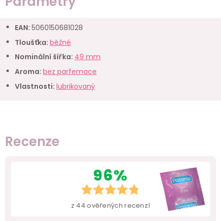
Parametry
EAN
:
5060150681028
Tloušťka
:
běžné
Nominální šířka
:
49 mm
Aroma
:
bez parfemace
Vlastnosti
:
lubrikovaný
Recenze
96%
z
44
ověřených recenzí