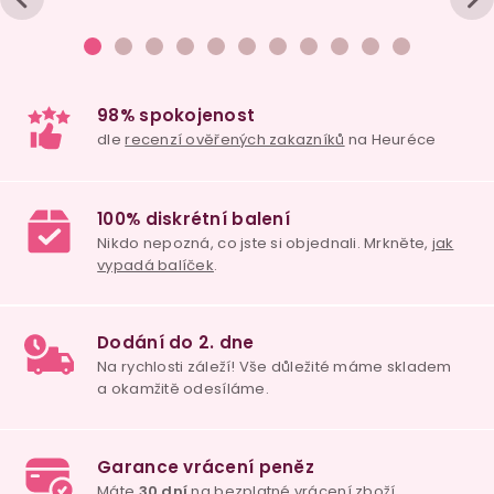
Vodní lubrikační
gel TOYJOY, 100 ml
skladem
139 Kč