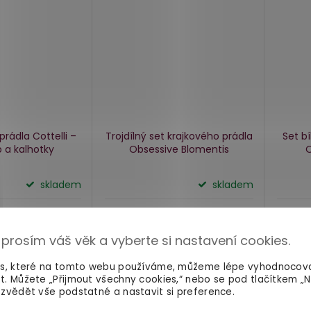
prádla Cottelli –
Trojdílný set krajkového prádla
Set b
 a kalhotky
Obsessive Blomentis
O
skladem
skladem
899 Kč
469 
Detail
Detail
 prosím váš věk a vyberte si nastavení cookies.
es, které na tomto webu používáme, můžeme lépe vyhodnocov
t. Můžete „Přijmout všechny cookies,“ nebo se pod tlačítkem „
zvědět vše podstatné a nastavit si preference.
PLUS SIZE