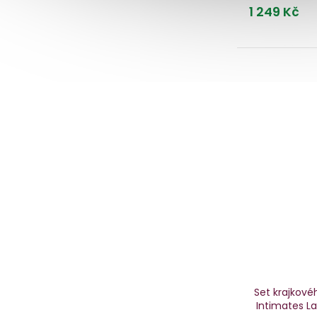
1 249 Kč
Set krajkové
Intimates 