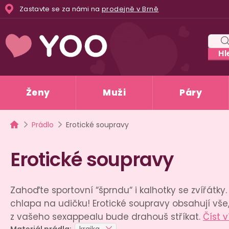
Přejít
Zastavte se za námi na
prodejně v Brně
na
obsah
Hl
Ženy
Muži
Páry
Domů
Prádlo
Erotické soupravy
Erotické soupravy
Zahoďte sportovní “šprndu“ i kalhotky se zvířátky.
chlapa na udičku! Erotické soupravy obsahují vš
z vašeho sexappealu bude drahouš stříkat.
Číst v