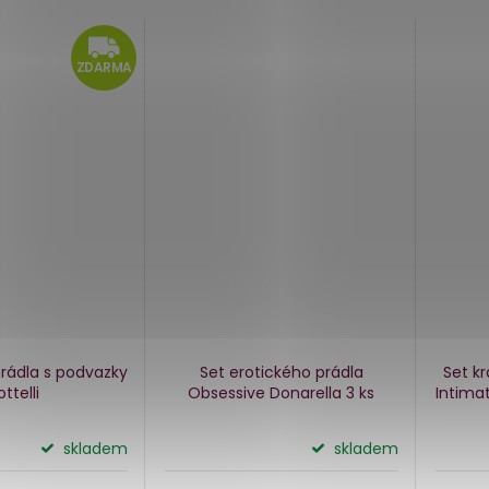
ZDARMA
ZDARMA
prádla s podvazky
Set erotického prádla
Set k
ttelli
Obsessive Donarella
3 ks
Intima
skladem
skladem