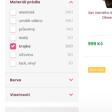
í
o
Materiál prádla
o
p
d
elastické
45
Set černého k
d
Obse
a
u
umělé vlákno
46
u
n
k
průsvitný
41
k
e
lesklý
4
t
999 Kč
t
krajka
22
l
ů
ů
síťovina
8
lack, vinyl
1
PLUS SIZE
Barva
Vlastnosti