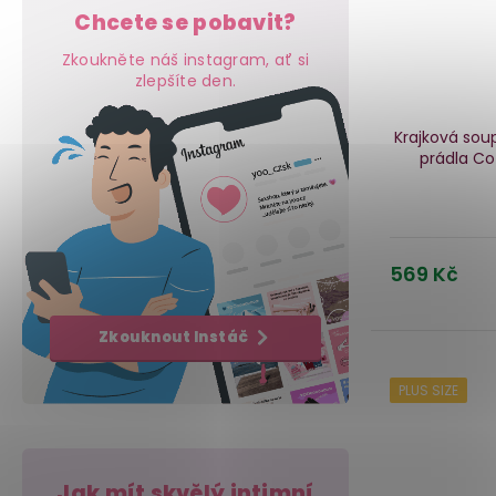
Chcete se pobavit?
Zkoukněte náš instagram, ať si
zlepšíte den.
Krajková sou
prádla Cot
569 Kč
Zkouknout Instáč
PLUS SIZE
Jak mít skvělý intimní