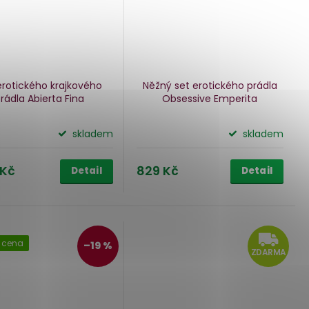
erotického krajkového
Něžný set erotického prádla
rádla Abierta Fina
Obsessive Emperita
skladem
skladem
 Kč
829 Kč
Detail
Detail
Z
 cena
–19 %
ZDARMA