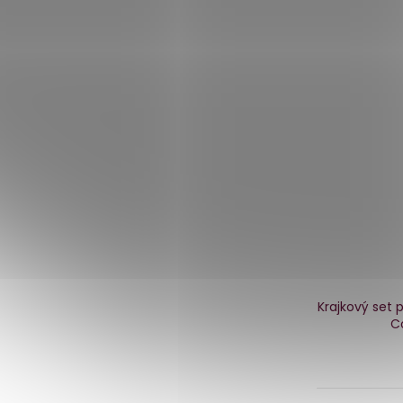
Krajkový set 
Co