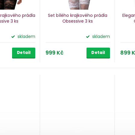
rajkového prádla
Set bílého krajkového prádla
Elegan
ssive
3 ks
Obsessive
3 ks
skladem
skladem
999 Kč
899 
Detail
Detail