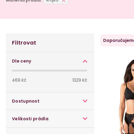
Materiál prádla:
krajka
P
Ř
Doporučujem
Filtrovat
o
a
V
s
z
Dle ceny
ý
t
e
p
469
Kč
1329
Kč
r
n
i
a
í
Dostupnost
s
n
p
p
Velikosti prádla
n
r
r