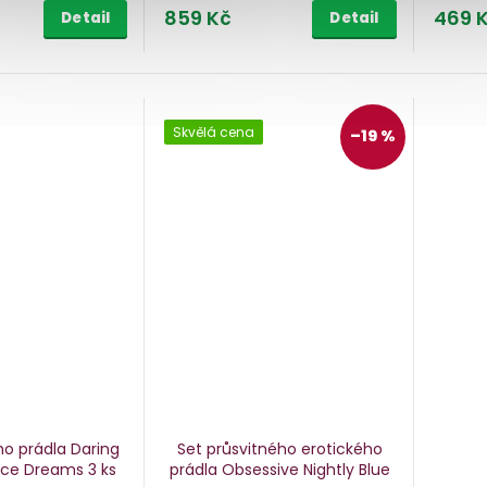
859 Kč
469 
Detail
Detail
Skvělá cena
–19 %
ho prádla Daring
Set průsvitného erotického
Lace Dreams
3 ks
prádla Obsessive Nightly Blue