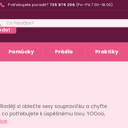
Potřebujete poradit?
735 876 206
(Po–Pá 7.00–18.00)
edat
Pomůcky
Prádlo
Praktiky
 Raději si oblečte sexy soupravičku a chyťte
e, co potřebujete k úspěšnému lovu. YOOoo,
íce