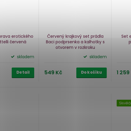
prava erotického
Červený krajkový set prádla
Set 
telli
červená
Baci
podprsenka a kalhotky s
p
otvorem v rozkroku
skladem
skladem
549 Kč
1 259
Detail
Do košíku
Skvělá