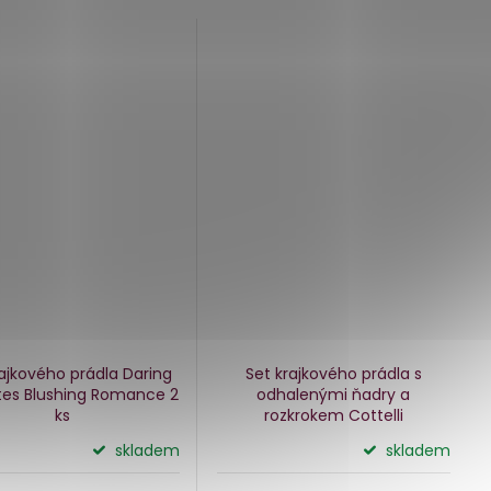
rajkového prádla Daring
Set krajkového prádla s
tes Blushing Romance
2
odhalenými ňadry a
ks
rozkrokem Cottelli
skladem
skladem