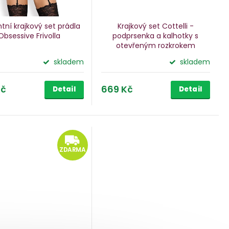
tní krajkový set prádla
Krajkový set Cottelli -
Obsessive Frivolla
podprsenka a kalhotky s
otevřeným rozkrokem
skladem
skladem
Kč
669 Kč
Detail
Detail
ZDARMA
ZDARMA