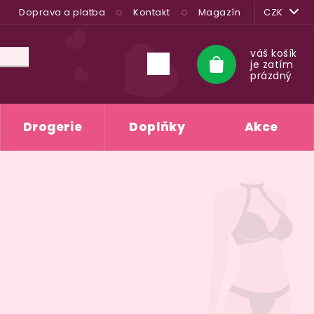
Doprava a platba
Kontakt
Magazín
CZK
váš košík
je zatím
Nákupní
prázdný
košík
Drogerie
Doplňky
Akce