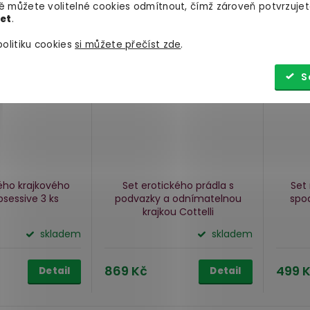
 můžete volitelné cookies odmítnout, čímž zároveň potvrzujet
let
.
olitiku cookies
si můžete přečíst zde
.
S
ého krajkového
Set erotického prádla s
Set
bsessive
3 ks
podvazky a odnímatelnou
spo
krajkou Cottelli
skladem
skladem
869 Kč
499 
Detail
Detail