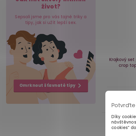
život?
Sepsali jsme pro vás tajné triky a
tipy, jak si užít lepší sex.
Krajkový set 
crop top
Omrknout šťavnaté tipy
719 Kč
Potvrďte
Díky cooki
návštěvnos
cookies“ do