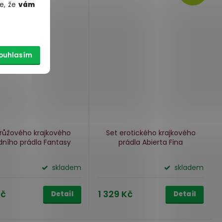
e, že
vám
ouhlasím
 růžového krajkového
Set erotického krajkového
dního prádla Fantasy
prádla Abierta Fina
skladem
skladem
Kč
1 329 Kč
Detail
Detail