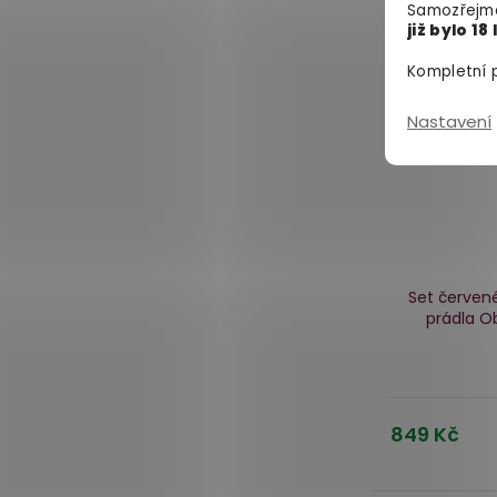
Samozřejmě
již bylo 18 
Kompletní p
Nastavení
Set červen
prádla O
849 Kč