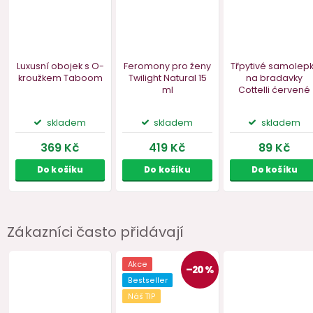
Vegan
Zákazníci často přidávají
Luxusní obojek s O-
Feromony pro ženy
Třpytivé s
kroužkem Taboom
Twilight Natural
15
na bra
ml
Cottelli
č