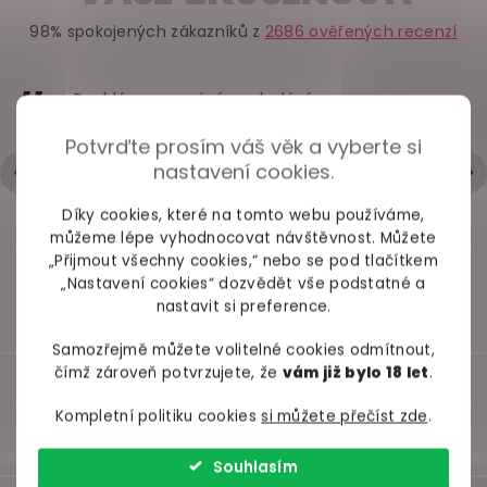
Dámský korzet se
Bezdotykový
Lubrika
98% spokojených zákazníků z
2686 ověřených recenzí
šněrováním a
stimulátor klitorisu
masážní ge
podvazky
Satisfyer PENGUIN
in-1 Cho
Obsessive
Salted C
+ Rychlé zpracování a odeslání
Emperita
Lava Cak
skladem
skladem
skl
- Trochu strohá komunikace přes mail
Potvrďte prosím váš věk a vyberte si
Hodnocení obchodu je 5 z 5 hvězdiček.
|
6.5.2026
nastavení cookies.
895 Kč
779 Kč
259 
Díky cookies, které na tomto webu používáme,
Detail
Detail
Do ko
můžeme lépe vyhodnocovat návštěvnost. Můžete
„Přijmout všechny cookies,“ nebo se pod tlačítkem
„Nastavení cookies“ dozvědět vše podstatné a
nastavit si preference.
Samozřejmě můžete volitelné cookies odmítnout,
čímž zároveň potvrzujete, že
vám již bylo 18 let
.
Kompletní politiku cookies
si můžete přečíst zde
.
Souhlasím