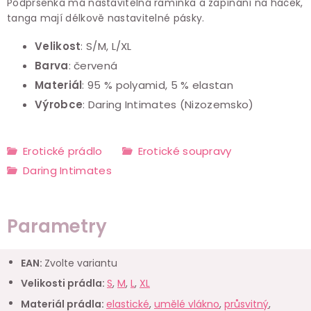
Podprsenka má nastavitelná ramínka a zapínání na háček,
tanga mají délkově nastavitelné pásky.
Velikost
:
S/M, L/XL
Barva
: červená
Materiál
:
95 % polyamid, 5 % elastan
Výrobce
:
Daring Intimates (Nizozemsko)
Erotické prádlo
Erotické soupravy
Daring Intimates
Parametry
EAN
:
Zvolte variantu
Velikosti prádla
:
S
,
M
,
L
,
XL
Materiál prádla
:
elastické
,
umělé vlákno
,
průsvitný
,