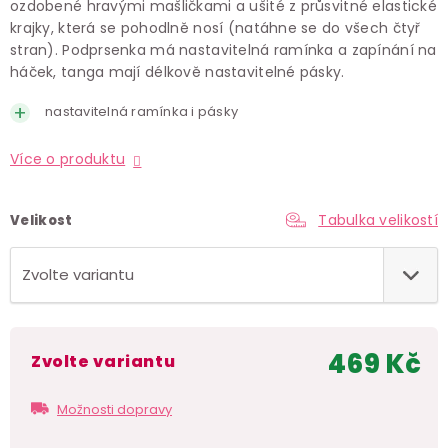
ozdobené hravými mašličkami a ušité z průsvitné elastické
krajky, která se pohodlně nosí (natáhne se do všech čtyř
stran). Podprsenka má nastavitelná ramínka a zapínání na
háček, tanga mají délkově nastavitelné pásky.
nastavitelná ramínka i pásky
Více o produktu
Tabulka velikostí
Velikost
469 Kč
Zvolte variantu
Měr
cen
Možnosti dopravy