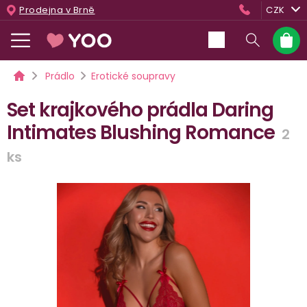
Přejít
Prodejna v Brně
CZK
na
obsah
Nákup
košík
Domů
Prádlo
Erotické soupravy
Set krajkového prádla Daring
Intimates Blushing Romance
2
ks