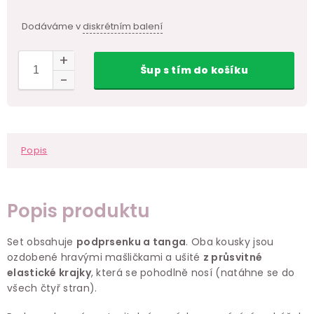
Dodáváme v
diskrétním balení
Šup
s tím
do košíku
Popis
Popis produktu
Set obsahuje
podprsenku a tanga
. Oba kousky jsou
ozdobené hravými mašličkami a ušité
z průsvitné
elastické krajky
, která se pohodlně nosí (natáhne se do
všech čtyř stran).