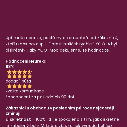
Upřímné recenze, postřehy a komentáře od zákazníků,
kteří u nás nakoupili. Dorazil balíček rychle? YOO. A byl
diskrétní? Taky YOO! Moc děkujeme, že hodnotíte.
Hodnocení Heureka
98%
dodací lhůta
kvalita komunikace
*hodnocení za posledních 90 dní
Zákazníci u obchodu v posledním půlroce nejčastěji
zmiňují
diskrétnost
- 100% lidí je spokojeno s tím, jak diskrétně
je zabalený balík
Mrkněte zblízka, jak vypadá balíček