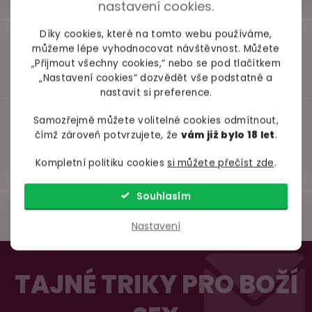
nastavení cookies.
Díky cookies, které na tomto webu používáme,
můžeme lépe vyhodnocovat návštěvnost. Můžete
„Přijmout všechny cookies,“ nebo se pod tlačítkem
„Nastavení cookies“ dozvědět vše podstatné a
nastavit si preference.
Samozřejmě můžete volitelné cookies odmítnout,
čímž zároveň potvrzujete, že
vám již bylo 18 let
.
Kompletní politiku cookies
si můžete přečíst zde
.
Souhlasím
Nastavení
Z
98% spokojenost
á
dle
recenzí ověřených zakazníků
na Heuréce
TAJNÉ TRIKY PRO BOŽÍ
p