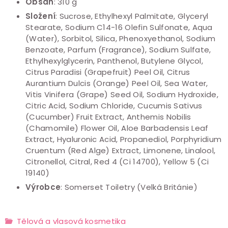
Obsah
: 310 g
Složení
:
Sucrose, Ethylhexyl Palmitate, Glyceryl
Stearate, Sodium C14-16 Olefin Sulfonate, Aqua
(Water), Sorbitol, Silica, Phenoxyethanol, Sodium
Benzoate, Parfum (Fragrance), Sodium Sulfate,
Ethylhexylglycerin, Panthenol, Butylene Glycol,
Citrus Paradisi (Grapefruit) Peel Oil, Citrus
Aurantium Dulcis (Orange) Peel Oil, Sea Water,
Vitis Vinifera (Grape) Seed Oil, Sodium Hydroxide,
Citric Acid, Sodium Chloride, Cucumis Sativus
(Cucumber) Fruit Extract, Anthemis Nobilis
(Chamomile) Flower Oil, Aloe Barbadensis Leaf
Extract, Hyaluronic Acid, Propanediol, Porphyridium
Cruentum (Red Alge) Extract, Limonene, Linalool,
Citronellol, Citral, Red 4 (Ci 14700), Yellow 5 (Ci
19140)
Výrobce
: Somerset Toiletry (Velká Británie)
Tělová a vlasová kosmetika