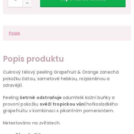
Popis
Popis produktu
Cukrový tělový peeling Grapefruit & Orange zanechá
pokožku čistou, sametově hebkou, rozjasněnou a
zdravější.
Peeling
šetrně
odstraňuje
odumřelé kožní buňky a
provoní pokožku
svěží tropickou vůní
hořkosladkého
grapefruitu v kombinaci s pikantním pomerančem.
Netestováno na zvířatech.