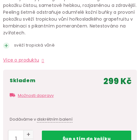
pokožku čistou, sametově hebkou, rozjasněnou a zdravější.
Peeling šetrně odstraňuje odumřelé kožní buňky a provoní
pokožku svěží tropickou vůní hořkosladkého grapefruitu v
kombinaci s pikantním pomerančem. Netestováno na
zvířatech.
svěží tropická vůně
Více o produktu
299 Kč
skladem
Měr
cen
Možnosti dopravy
Dodáváme v
diskrétním balení
Šup
s tím
do košíku