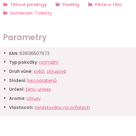
Tělové peelingy
Peeling
Péče o tělo
Somerset Toiletry
Parametry
EAN
:
639136507673
Typ pokožky
:
normální
Druh vůně
:
svěží
,
citrusová
Složení
:
bez parabenů
Určení
:
ženy
,
unisex
Aroma
:
citrusy
Vlastnosti
:
netestováno na zvířatech