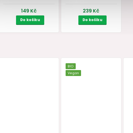
ké
Anální sprcha All Time
Silikonové anální ku
oy
Favorites
Ouch! Small
skladem
skladem
149 Kč
239 Kč
Do košíku
Do košíku