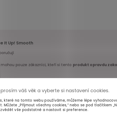
ce It Up! Smooth
poručují
 mohou pouze zákazníci, kteří si tento
produkt opravdu zako
Negativní
(0)
 prosím váš věk a vyberte si nastavení cookies.
es, které na tomto webu používáme, můžeme lépe vyhodnocov
 a nepohlcuje pachy. Nerestne nizka cena za takovy produkt.
t. Můžete „Přijmout všechny cookies,“ nebo se pod tlačítkem „
zvědět vše podstatné a nastavit si preference.