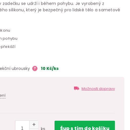
 v zadečku se udrží i během pohybu. Je vyrobený z
o silikonu, který je bezpečný pro lidské tělo a sametově
ikonu
em pohybu
epřekáží
fekční ubrousky
?
10
Kč
/ks
Možnosti dopravy
ení
Šup
s tím
do košíku
ks