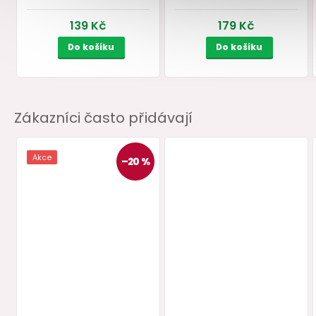
Zákazníci často přidávají
Lubrikační gel LONA -
Čisticí sprej na erotic
anální (vodní báze)
130 ml
pomůcky S8 Hygienic T
Cleaner
150 ml
skladem
skladem
139 Kč
179 Kč
Do košíku
Do košíku