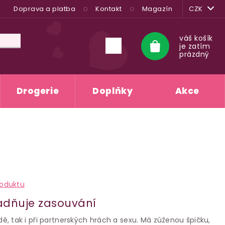
Doprava a platba
Kontakt
Magazín
CZK
váš košík
je zatím
Nákupní
prázdný
košík
Drogerie
Doplňky
Akce
roduktu
adňuje zasouvání
ízdě, tak i při partnerských hrách a sexu. Má zúženou špičku,