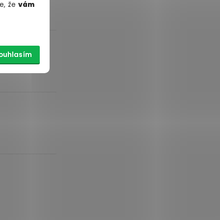
e, že
vám
ouhlasím