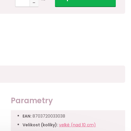
Parametry
EAN
:
8703720033038
Velikost (kolíky)
:
velké (nad 10 cm)