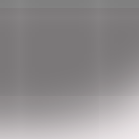
–29 %