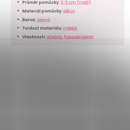
Průměr pomůcky
:
2-3 cm (malý)
Materiál pomůcky
:
silikon
Barva
:
zelená
Tvrdost materiálu
:
měkké
Vlastnosti
:
ohebný
,
hypoalergenní