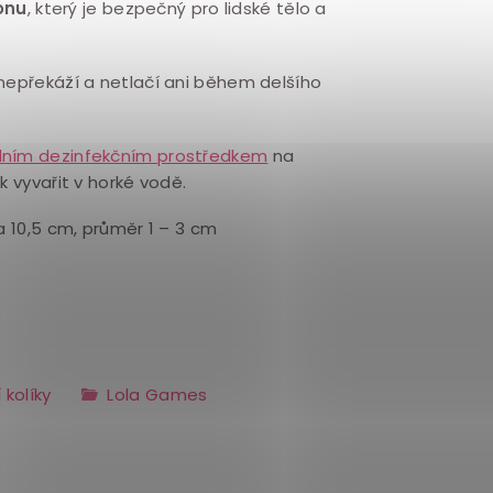
onu
, který je bezpečný pro lidské tělo a
nepřekáží a netlačí ani během delšího
lním dezinfekčním prostředkem
na
k vyvařit v horké vodě.
a 10,5 cm, průměr 1 – 3 cm
 kolíky
Lola Games