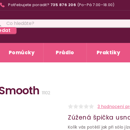
Potřebujete poradit?
735 876 206
(Po–Pá 7.00–18.00)
edat
Pomůcky
Prádlo
Praktiky
p! Smooth
11102
3 hodnocení p
Zúžená špička usn
Kolík vás potěší jak při sólo j