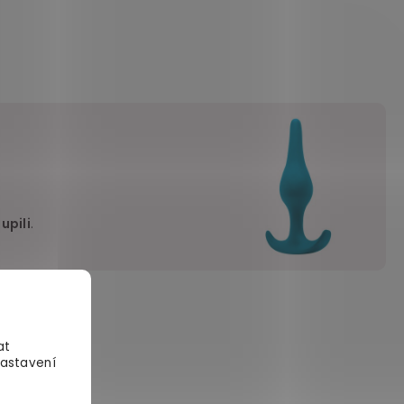
upili
.
at
Nastavení