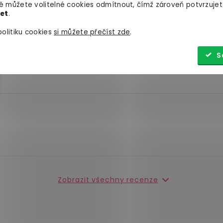
 můžete volitelné cookies odmítnout, čímž zároveň potvrzujet
let
.
olitiku cookies
si můžete přečíst zde
.
S
Zobrazit všechny recenze