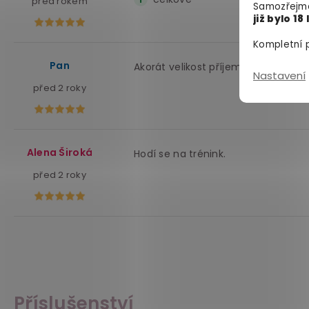
před rokem
Samozřejmě
již bylo 18 
Kompletní p
Pan
Akorát velikost příjemně hebký
Nastavení
před 2 roky
Alena Široká
Hodí se na trénink.
před 2 roky
Příslušenství