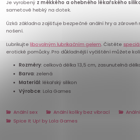
Je vyrobený
z měkkého a ohebného lékařského silik
sametově hebký na dotek.
Úzká základna zajišťuje bezpečné anální hry a zároveň 
nošení.
Lubrikujte
libovolným lubrikačním
gelem
. Č
istěte
speciá
erotické pomůcky. Pro důkladnější vyčištění můžete kolí
Rozměry
: celková délka 13,5 cm, zasunutelná délk
Barva
: zelená
Materiál
: lékařský silikon
Výrobce
: Lola Games
Anální sex
Anální kolíky bez vibrací
Anální
Spice It Up! by Lola Games