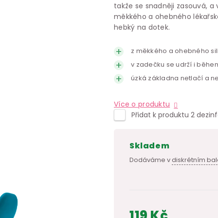
takže se snadněji zasouvá, a
měkkého a ohebného lékařskéh
hebký na dotek.
z měkkého a ohebného sil
v zadečku se udrží i běh
úzká základna netlačí a n
Více o produktu
Přidat k produktu 2 dezin
skladem
Dodáváme v
diskrétním bal
119 Kč