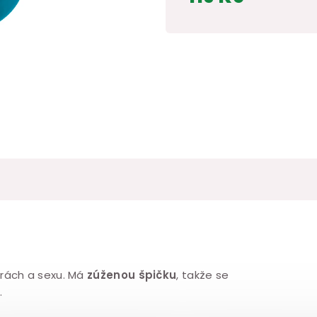
Měrná
cena:
 hrách a sexu. Má
zúženou špičku
, takže se
.