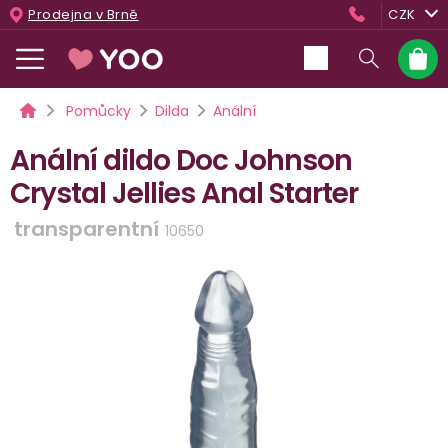
Přejít
Prodejna v Brně
CZK
na
obsah
Nákup
košík
Domů
Pomůcky
Dilda
Anální
Anální dildo Doc Johnson
Crystal Jellies Anal Starter
transparentní
10650