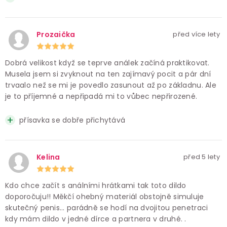
Prozaička
před více lety
Dobrá velikost když se teprve análek začíná praktikovat.
Musela jsem si zvyknout na ten zajímavý pocit a pár dní
trvaalo než se mi je povedlo zasunout až po základnu. Ale
je to příjemné a nepřipadá mi to vůbec nepřirozené.
přísavka se dobře přichytává
Kelina
před 5 lety
Kdo chce začít s análními hrátkami tak toto dildo
doporočuju!! Měkčí ohebný materiál obstojně simuluje
skutečný penis... parádně se hodí na dvojitou penetraci
kdy mám dildo v jedné dírce a partnera v druhé. .