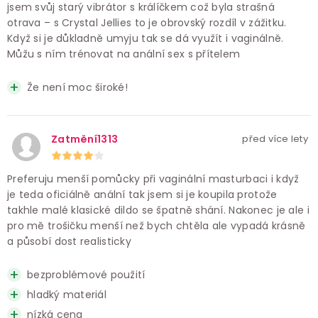
jsem svůj starý vibrátor s králíčkem což byla strašná
otrava – s Crystal Jellies to je obrovský rozdíl v zážitku.
Když si je důkladně umyju tak se dá využít i vaginálně.
Můžu s ním trénovat na anální sex s přítelem
Že není moc široké!
Zatmění1313
před více lety
Preferuju menší pomůcky při vaginální masturbaci i když
je teda oficiálně anální tak jsem si je koupila protože
takhle malé klasické dildo se špatně shání. Nakonec je ale i
pro mě trošičku menší než bych chtěla ale vypadá krásně
a působí dost realisticky
bezproblémové použití
hladký materiál
nízká cena