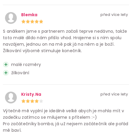
Blemka
před více lety
S análkem jsme s partnerem začali teprve nedávno, takže
toto malé dildo nám přišlo vhod. Hrajeme si s ním spolu
navzájem, jednou on na mě pak já na něm a je boží.
Žilkování výborně stimuluje konečník.
malé rozměry
žilkování
Kristy.Na
před více lety
Výtečně mě vyplní je ideálně velké abych je mohla mít v
zadečku zatímco se milujeme s přítelem :-)
Pro začátečníky bomba, já už nejsem začátečník ale pořád
mě baví.