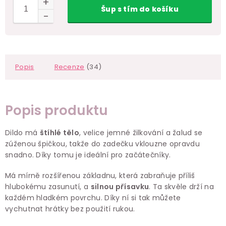
Šup
s tím
do košíku
Popis
Recenze
(34)
Popis produktu
Dildo má
štíhlé tělo
, velice jemné žilkování a žalud se
zúženou špičkou, takže do zadečku vklouzne opravdu
snadno. Díky tomu je ideální pro začátečníky.
Má mírně rozšířenou základnu, která zabraňuje příliš
hlubokému zasunutí, a
silnou
p
řísavku
. Ta skvěle drží na
každém hladkém povrchu. Díky ní si tak můžete
vychutnat hrátky bez použití rukou.