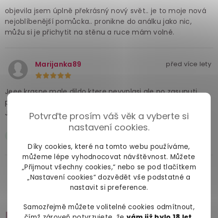
objevila jsem úplně překrásný nový svět.. je to moje nová
nejoblíbenější pomůcka.. pronikne do análku jako nic,
můžu si je přichytit na stěnu a ruce mám volné.
Marijanka89
před více lety
Jeee krasne male dildo ktere nevyplasi ale po zasunuti
prijemne vyplni. Nevoni po fialkach ale jedno dildo Crystal
Jellies uz jsem měla takze jsem na to byla pripravena.
Potvrďte prosím váš věk a vyberte si
nastavení cookies.
opet mam rada analek
Díky cookies, které na tomto webu používáme,
můžeme lépe vyhodnocovat návštěvnost. Můžete
„Přijmout všechny cookies,“ nebo se pod tlačítkem
„Nastavení cookies“ dozvědět vše podstatné a
Zobrazit všechny recenze
nastavit si preference.
Samozřejmě můžete volitelné cookies odmítnout,
Příslušenství
čímž zároveň potvrzujete, že
vám již bylo 18 let
.