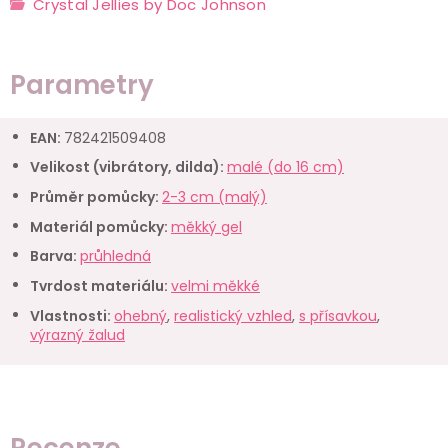
Crystal Jellies by Doc Johnson
Parametry
EAN
:
782421509408
Velikost (vibrátory, dilda)
:
malé (do 16 cm)
Průměr pomůcky
:
2-3 cm (malý)
Materiál pomůcky
:
měkký gel
Barva
:
průhledná
Tvrdost materiálu
:
velmi měkké
Vlastnosti
:
ohebný
,
realistický vzhled
,
s přísavkou
,
výrazný žalud
Recenze