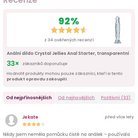
92%
z
34
ověřených recenzí
Anální dildo Crystal Jellies Anal Starter, transparentní
33×
zákazníků doporučuje
Hodnotit produkty mohou pouze zákazníci, kteří si tento
produkt opravdu zakoupili
.
Od nejpřínosnějších
Od nejnovějších
Pozitivní
(33)
Jekate
před více lety
Nikdy jsem neměla pomůcku čistě na análek – používala