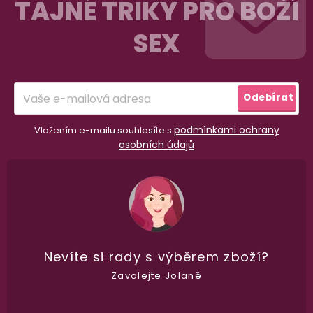
á
TAJNÉ TRIKY PRO BOŽÍ
p
SEX
a
t
í
Odebírat
podmínkami ochrany
Vložením e-mailu souhlasíte s
osobních údajů
98% spokojenost
dle
recenzí ověřených zakazníků
na Heuréce
Nevíte si rady
s výběrem zboží?
Zavolejte Jolaně
100% diskrétní balení