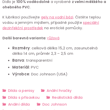
Didlo je
100% voděodolné
a vyrobené
z velmi měkkého a
ohebného PVC
.
K lubrikaci používejte
gely na vodní bázi
. Čistěte teplou
vodou a jemným mýdlem, případně použijte
speciální
dezinfekční prostředek
na erotické pomůcky.
Další barevná varianta
:
růžová
Rozměry
: celková délka 15,2 cm, zasunutelná
délka 14 cm, průměr 2,3 – 2,5 cm
Barva
: transparentní
Materiál
: PVC
Výrobce
: Doc Johnson (USA)
Dilda a penisy
Anální hračky
Dilda s přísavkou
Realistická dilda
Anální dilda
Doc Johnson