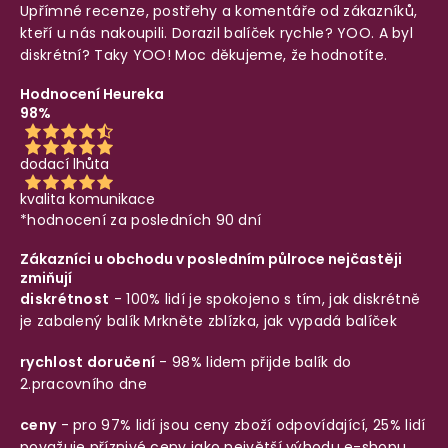
Upřímné recenze, postřehy a komentáře od zákazníků,
kteří u nás nakoupili. Dorazil balíček rychle? YOO. A byl
diskrétní? Taky YOO! Moc děkujeme, že hodnotíte.
Hodnocení Heureka
98%
dodací lhůta
kvalita komunikace
*hodnocení za posledních 90 dní
Zákazníci u obchodu v posledním půlroce nejčastěji
zmiňují
diskrétnost
- 100% lidí je spokojeno s tím, jak diskrétně
je zabalený balík
Mrkněte zblízka, jak vypadá balíček
rychlost doručení
- 98% lidem přijde balík do
2.pracovního dne
ceny
- pro 97% lidí jsou ceny zboží odpovídající, 25% lidí
považuje příznivé ceny jako největší výhodu e-shopu