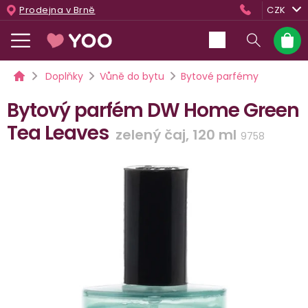
Přejít
Prodejna v Brně
CZK
na
obsah
Nákup
košík
Domů
Doplňky
Vůně do bytu
Bytové parfémy
Bytový parfém DW Home Green
Tea Leaves
zelený čaj, 120 ml
9758