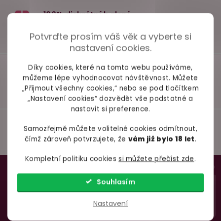
Potvrďte prosím váš věk a vyberte si
nastavení cookies.
Díky cookies, které na tomto webu používáme,
můžeme lépe vyhodnocovat návštěvnost. Můžete
„Přijmout všechny cookies,“ nebo se pod tlačítkem
„Nastavení cookies“ dozvědět vše podstatné a
nastavit si preference.
Samozřejmě můžete volitelné cookies odmítnout,
čímž zároveň potvrzujete, že
vám již bylo 18 let
.
Kompletní politiku cookies
si můžete přečíst zde
.
Z
98% spokojenost
dle
recenzí ověřených zakazníků
na Heuréce
á
TAJNÉ TRIKY PRO BOŽÍ
Souhlasím
p
SEX
Nastavení
a
100% diskrétní balení