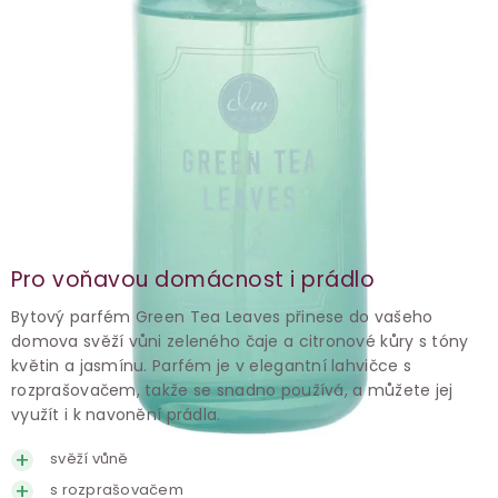
Pro voňavou domácnost i prádlo
Bytový parfém Green Tea Leaves přinese do vašeho
domova svěží vůni zeleného čaje a citronové kůry s tóny
květin a jasmínu. Parfém je v elegantní lahvičce s
rozprašovačem, takže se snadno používá, a můžete jej
využít i k navonění prádla.
svěží vůně
s rozprašovačem