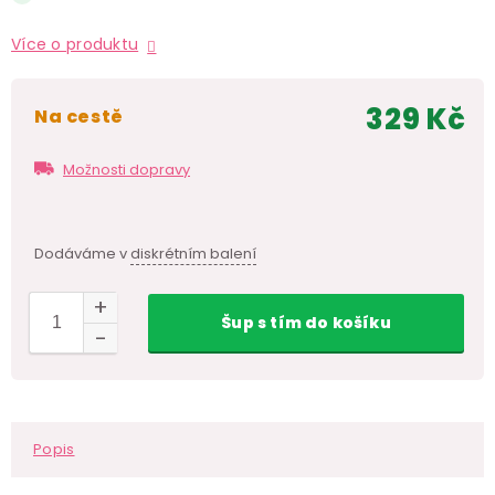
Více o produktu
329 Kč
na cestě
Měr
cen
Možnosti dopravy
Dodáváme v
diskrétním balení
Šup
s tím
do košíku
Popis