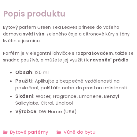
Popis produktu
Bytový parfém Green Tea Leaves přinese do vašeho
domova
svěží
vůni
zeleného čaje a citronové kůry s tóny
květin a jasmínu.
Parfém je v elegantní lahvičce
s rozprašovačem
, takže se
snadno používá, a můžete jej využít
i k navonění prádla
.
Obsah
: 120 ml
Použití
: Aplikujte z bezpečné vzdálenosti na
povlečení, polštáře nebo do prostoru místnosti.
Složení
: Water, Fragrance, Limonene, Benzyl
Salicylate, Citral, Linalool
Výrobce
: DW Home (USA)
Bytové parfémy
Vůně do bytu