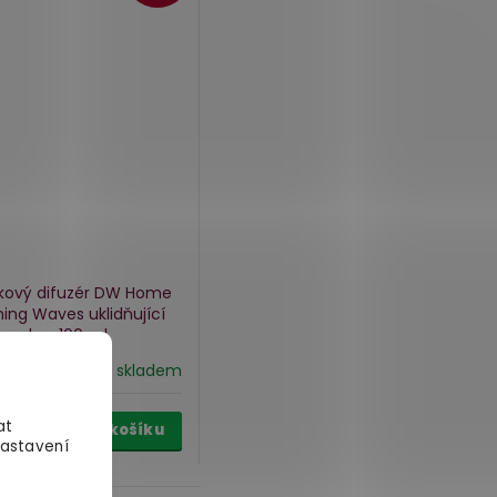
kový difuzér DW Home
ming Waves
uklidňující
vlny, 100 ml
skladem
Kč
at
Do košíku
Nastavení