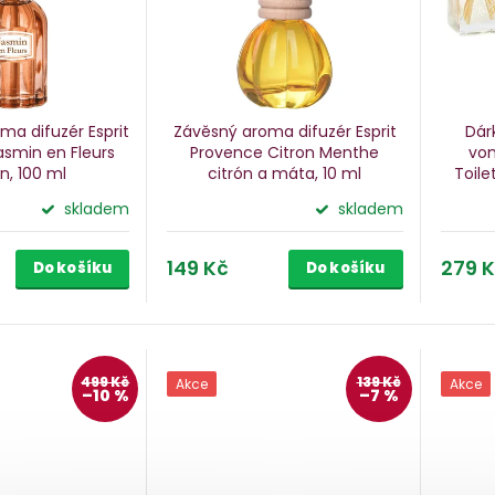
ma difuzér Esprit
Závěsný aroma difuzér Esprit
Dár
smin en Fleurs
Provence Citron Menthe
von
n, 100 ml
citrón a máta, 10 ml
Toil
skladem
skladem
149 Kč
279 
Do košíku
Do košíku
499 Kč
139 Kč
Akce
Akce
–10 %
–7 %