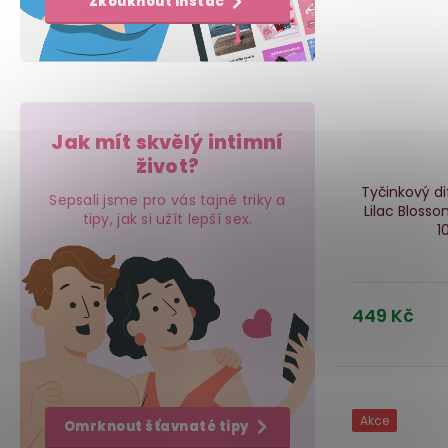
Zkouknout Instáč
Jak mít skvělý intimní
život?
Tyčinkový d
Sepsali jsme pro vás tajné triky a
Lilac Bloss
tipy, jak si užít lepší sex.
1
449 Kč
Akce
Omrknout šťavnaté tipy