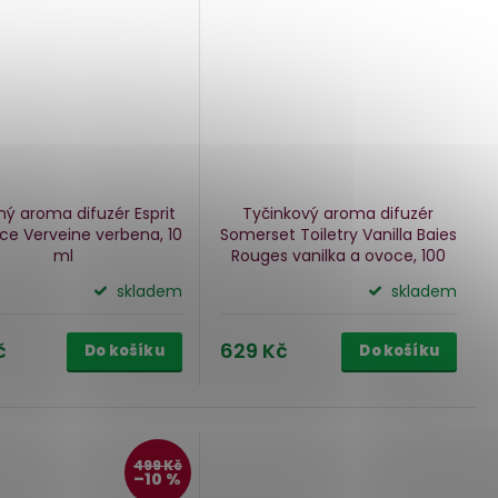
ý aroma difuzér Esprit
Tyčinkový aroma difuzér
ce Verveine
verbena, 10
Somerset Toiletry Vanilla Baies
ml
Rouges
vanilka a ovoce, 100
ml
skladem
skladem
č
629 Kč
Do košíku
Do košíku
499 Kč
–10 %