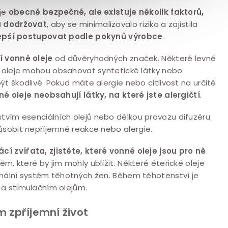
 je
obecně bezpečné, ale existuje několik faktorů,
a dodržovat
, aby se minimalizovalo riziko a zajistila
lepší postupovat podle pokynů výrobce
.
í vonné oleje
od důvěryhodných značek. Některé levné
í oleje mohou obsahovat syntetické látky nebo
t škodlivé. Pokud máte alergie nebo citlivost na určité
é oleje neobsahují látky, na které jste alergičtí
.
tvím esenciálních olejů nebo délkou provozu difuzéru.
ůsobit nepříjemné reakce nebo alergie.
í zvířata, zjistěte, které vonné oleje jsou pro ně
ěm, které by jim mohly ublížit. Některé éterické oleje
onální systém těhotných žen. Během těhotenství je
 a stimulačním olejům.
 zpříjemní život