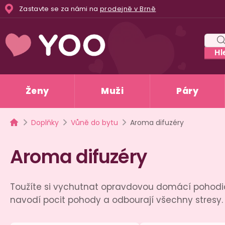
Přejít
Zastavte se za námi na
prodejně v Brně
na
obsah
Hl
Ženy
Muži
Páry
Domů
Doplňky
Vůně do bytu
Aroma difuzéry
Aroma difuzéry
Toužíte si vychutnat opravdovou domácí pohodič
navodí pocit pohody a odbourají všechny stresy. 