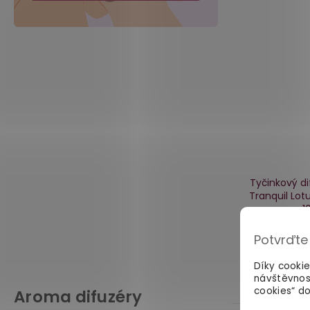
Tyčinkový d
Tranquil Lot
1
Potvrďte
449 Kč
Díky cooki
návštěvnos
cookies“ do
Aroma difuzéry