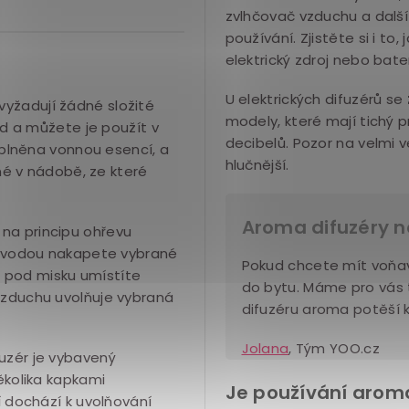
zvlhčovač vzduchu a další
používání. Zjistěte si i t
elektrický zdroj nebo bater
U elektrických difuzérů se
vyžadují žádné složité
modely, které mají tichý 
ud a můžete je použít v
decibelů. Pozor na velmi v
aplněna vonnou esencí, a
hlučnější.
ené v nádobě, ze které
Aroma difuzéry n
na principu ohřevu
 s vodou nakapete vybrané
Pokud chcete mít voňav
 a pod misku umístíte
do bytu. Máme pro vás
vzduchu uvolňuje vybraná
difuzéru aroma potěší 
Jolana
, Tým YOO.cz
uzér je vybavený
ěkolika kapkami
Je používání arom
í dochází k uvolňování