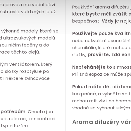
mu provozu na vodní bázi
Používání aroma difuzéru
ístností, ve kterých je už
které byste měli zvážit 
bezpečnost.
Vždy je nej
i výkonné modely, které se
Používejte pouze kvalitn
 od ultrazvukových modelů
nebo nekvalitní esenciáln
jsou ničím ředěny a do
chemikálie, které mohou bý
race těchto olejů.
složky,
prověřte, zda vonn
ým ventilátorem, který
Nepřehánějte to
s množs
to složky rozptyluje po
Přílišná expozice může zp
t i některé zvlhčovače
.
Pokud máte děti či domác
bezpečné
, a vyhněte se t
mohou mít vliv i na horm
vhodné se vyhnout silným
im potřebám
. Chcete jen
k, relaxaci, koncentraci
Aroma difuzéry vám
typ difuzéru.