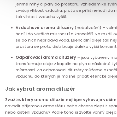
jemné mlhy či páry do prostoru. Vzhledem ke své
zvyšují vlhkost vzduchu, proto se příliš nehodí do m
tak vlhkost vzduchu vyšší.
Vzduchové aroma difuzéry
(nebulizační) – velm
hodí i do větších místností a kanceláří. Na rozdíl
se do nich nepřidává voda. Esenciální oleje tak ne
prostoru se proto distribuuje daleko vyšší koncent
Odpařovací aroma difuzéry
– jsou vybaveny mal
transformuje oleje z kapalin na plyn a následně ty
místnosti. Za odpařovací difuzéry můžeme označi
vzduchu, do kterých je možné přidat éterické oleje
Jak vybrat aroma difuzér
Zvažte, který aroma difuzér nejlépe vyhovuje vaš
navodit příjemnou atmosféru, nebo chcete zlepšit spáne
nebo čištění vzduchu? Podle toho si zvolte vonný olej a 