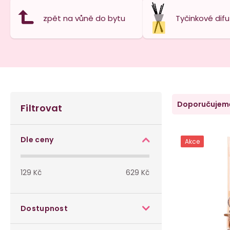
zpět na vůně do bytu
Tyčinkové difu
P
Ř
Doporučujem
Filtrovat
o
a
V
s
z
Dle ceny
Akce
ý
t
e
p
129
Kč
629
Kč
r
n
i
a
í
Dostupnost
s
n
p