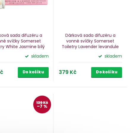
ková sada difuzéru a
Dárková sada difuzéru a
né svíčky Somerset
vonné svíčky Somerset
etry White Jasmine
bílý
Toiletry Lavender
levandule
jasmín
skladem
skladem
Kč
379 Kč
Do košíku
Do košíku
139 Kč
–7 %