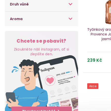
p
Druh vůně
n
r
r
í
o
Aroma
o
p
d
Tyčinkový aro
d
Provence Ja
a
u
jasmí
Chcete se pobavit?
u
n
k
Zkoukněte náš instagram, ať si
k
zlepšíte den.
e
t
239 Kč
t
l
ů
ů
Akce