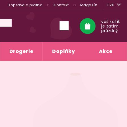
Doprava a platba
Kontakt
Magazín
CZK
váš košík
je zatím
Nákupní
prázdný
košík
Drogerie
Doplňky
Akce