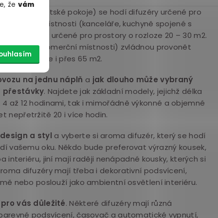
e, že
vám
dby, ale i dětské pokoje) se hodí difuzéry určené pro
ředně velké místnosti (kanceláře, kuchyně spojené s
dné difuzéry určené pro prostory o rozloze 20 – 30 m2.
cepce, haly, komerční místnosti) zvládnou provonět
ouhlasím
 dosah 40, ale i přes 65 m2.
rovozu na jednu náplň
a
jak dlouho může vybraný
z přestávky
. Najdete jak základní modely, jejichž délka
 4 až 12 hodinami, tak i mimořádně výkonné a objemné
 nepřetržitě 20 i více hodin.
design a styl
a vyberte si aroma difuzér, který se hodí
odí vašemu oku. Někdo bude preferovat výrazný kousek,
a interiéru, jiní mají raději nenápadné kousky, kterých si
roma difuzéry mají třeba i dekorativní podsvícení,
tmě nebo poslouží jako ambientní osvětlení interiéru.
 pro vás důležité
. Některé difuzéry mají různá
 barevné podsvícení, časovač a automatické vypnutí,