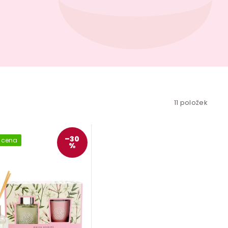
11
položek
–30
 cena
%