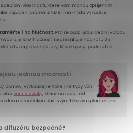
 speciální vlastnosti, které vám mohou zpříjemnit
o, jaké napájení aroma difuzér má – zda vyžaduje
ie.
zaměřte i na hlučnost
. Pro relaxaci jsou ideální volbou
provoz a jejichž hlučnost nepřesahuje hodnotu 25
elké difuzéry s ventilátory, které bývají podstatně
ejsou jedinou možností
ý domov, vyzkoušejte také jiné typy vůní
 třeba
vonné svíčky
, které na rozdíl od
každou romantickou duši svým hřejivým plamenem.
a difuzéru bezpečné?