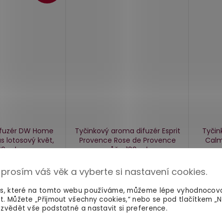
ifuzér DW Home
Tyčinkový aroma difuzér Esprit
Tyčin
us
lotosový květ,
Provence Rose de Provence
Cal
00 ml
růže, 100 ml
skladem
skladem
 prosím váš věk a vyberte si nastavení cookies.
249 Kč
449 
es, které na tomto webu používáme, můžeme lépe vyhodnocov
Do košíku
Do košíku
t. Můžete „Přijmout všechny cookies,“ nebo se pod tlačítkem „
zvědět vše podstatné a nastavit si preference.