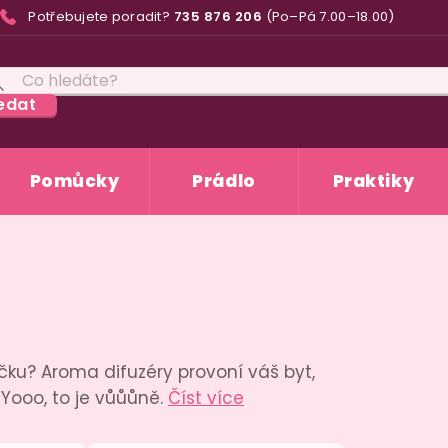
Potřebujete poradit?
735 876 206
(Po–Pá 7.00–18.00)
edat
Pomůcky
Prádlo
Praktiky
ku? Aroma difuzéry provoní váš byt,
Yooo, to je vůůůně.
Číst více