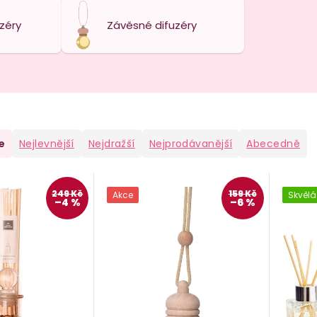
zéry
Závěsné difuzéry
e
Nejlevnější
Nejdražší
Nejprodávanější
Abecedně
249 Kč
159 Kč
Akce
Skvělá
–4 %
–6 %