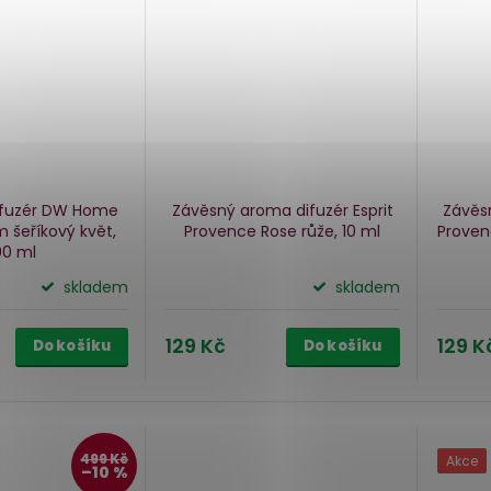
ifuzér DW Home
Závěsný aroma difuzér Esprit
Závěsn
om
šeříkový květ,
Provence Rose
růže, 10 ml
Proven
00 ml
skladem
skladem
129 Kč
129 K
Do košíku
Do košíku
499 Kč
Akce
–10 %