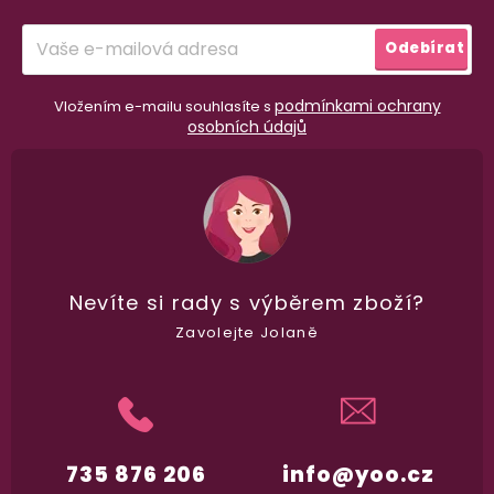
í
Přihlásit
Odebírat
se
100% diskrétní balení
podmínkami ochrany
Vložením e-mailu souhlasíte s
Nikdo nepozná, co jste si objednali. Mrkněte,
j
osobních údajů
vypadá balíček
.
Dodání do 2. dne
Na rychlosti záleží! Vše důležité máme sklade
a okamžitě odesíláme.
Nevíte si rady
s výběrem zboží?
Zavolejte Jolaně
Garance vrácení peněz
Máte
30 dní
na bezplatné vrácení zboží
735 876 206
info@yoo.cz