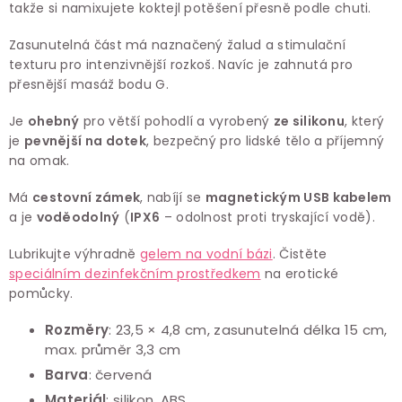
takže si namixujete koktejl potěšení přesně podle chuti.
Zasunutelná část má naznačený žalud a stimulační
texturu pro intenzivnější rozkoš. Navíc je zahnutá pro
přesnější masáž bodu G.
Je
ohebný
pro větší pohodlí a vyrobený
ze silikonu
, který
je
pevnější na dotek
, bezpečný pro lidské tělo a příjemný
na omak.
Má
cestovní zámek
, nabíjí se
magnetickým
USB kabelem
a je
voděodolný
(
IPX6
– odolnost proti tryskající vodě).
Lubrikujte výhradně
gelem na vodní bázi
. Č
istěte
speciálním dezinfekčním prostředkem
na erotické
pomůcky.
Rozměry
: 23,5 × 4,8 cm, zasunutelná délka 15 cm,
max. průměr 3,3 cm
Barva
: červená
Materiál
: silikon, ABS