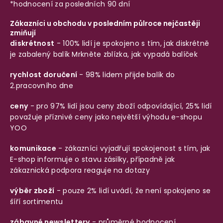
*hodnocení za posledních 90 dní
Zákazníci u obchodu v posledním půlroce nejčastěji
zmiňují
diskrétnost
- 100% lidí je spokojeno s tím, jak diskrétně
je zabalený balík
Mrkněte zblízka, jak vypadá balíček
rychlost doručení
- 98% lidem přijde balík do
2.pracovního dne
ceny
- pro 97% lidí jsou ceny zboží odpovídající, 25% lidí
považuje příznivé ceny jako největší výhodu e-shopu
YOO
komunikace
- zákazníci vyjadřují spokojenost s tím, jak
E-shop informuje o stavu zásilky, případně jak
zákaznická podpora reaguje na dotazy
výběr zboží
- pouze 2% lidí uvádí, že není spokojeno se
šíří sortimentu
zábavné newslettery
- průměrné hodnocení