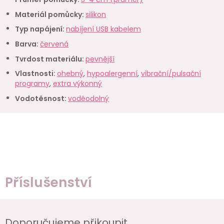
Materiál pomůcky
:
silikon
Typ napájení
:
nabíjení USB kabelem
Barva
:
červená
Tvrdost materiálu
:
pevnější
Vlastnosti
:
ohebný
,
hypoalergenní
,
vibrační/pulsační
programy
,
extra výkonný
Vodotěsnost
:
voděodolný
Příslušenství
Doporučujeme přikoupit