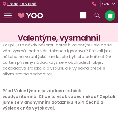
Přejít
Prodejna v Brně
CZK
na
obsah
Nákup
košík
Valentýne, vysmahni!
Koupili jste někdy někomu dárek k Valentýnu, ale on se
vám vysmál, nebo vás dokonce ignoroval? Pozvali jste
někoho na valentýské rande, ale byli jste odmítnuti? A
co ten příšerný nátlak, když se v obchodech objeví
čokoládová srdíčka a plyšouni, ale vy sakra přece s
nikým zrovna nechodíte!
Před Valentýnem je záplava srdíček
všudypřítomná. Chce to však vůbec někdo? Zeptali
jsme se v anonymním dotazníku 4614 Čechů a
výsledek nás vyšokoval.