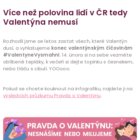
Více než polovina lidí v ČR tedy
Valentýna nemusí
Rozhodli jsme se letos zastat všech, které Valentýn
dusí, a vyhlašujeme
konec valentýnským číčovinám
#ValentyneVysmahni
. 14. února si na sebe vezměte
oblíbené tepláky, k večeři si dejte topinku s česnekem,
nebo tláču s cibulí. YOOooo.
Pokud se chcete kouknout na infografiku, najdete ji na
výsledcích průzkumu Pravda o Valentýnu
.