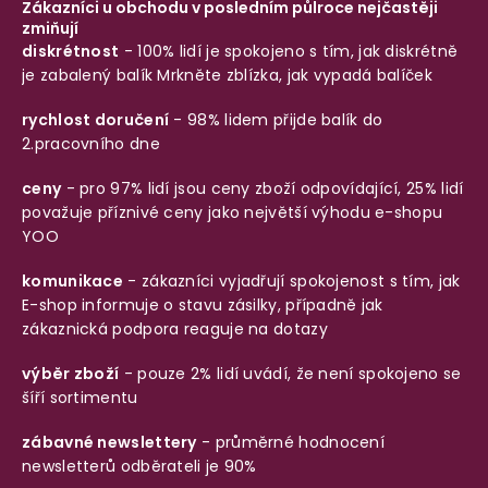
Zákazníci u obchodu v posledním půlroce nejčastěji
zmiňují
diskrétnost
- 100% lidí je spokojeno s tím, jak diskrétně
je zabalený balík
Mrkněte zblízka, jak vypadá balíček
rychlost doručení
- 98% lidem přijde balík do
2.pracovního dne
ceny
- pro 97% lidí jsou ceny zboží odpovídající, 25% lidí
považuje příznivé ceny jako největší výhodu e-shopu
YOO
komunikace
- zákazníci vyjadřují spokojenost s tím, jak
E-shop informuje o stavu zásilky, případně jak
zákaznická podpora reaguje na dotazy
výběr zboží
- pouze 2% lidí uvádí, že není spokojeno se
šíří sortimentu
zábavné newslettery
- průměrné hodnocení
newsletterů odběrateli je 90%