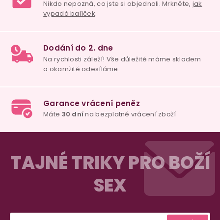
Z
á
TAJNÉ TRIKY PRO BOŽÍ
p
SEX
a
t
í