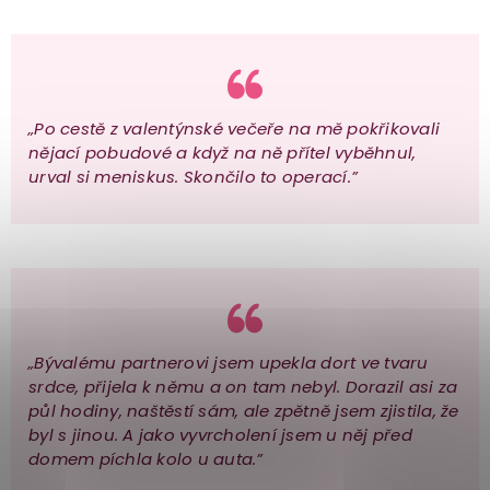
„Po cestě z valentýnské večeře na mě pokřikovali
nějací pobudové a když na ně přítel vyběhnul,
urval si meniskus. Skončilo to operací.”
„Bývalému partnerovi jsem upekla dort ve tvaru
srdce, přijela k němu a on tam nebyl. Dorazil asi za
půl hodiny, naštěstí sám, ale zpětně jsem zjistila, že
byl s jinou. A jako vyvrcholení jsem u něj před
domem píchla kolo u auta.”