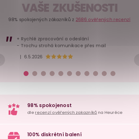
VAŠE ZKUŠENOSTI
98% spokojených zákazníků z
2686 ověřených recenzí
+ Rychlé zpracování a odeslání
- Trochu strohá komunikace přes mail
Hodnocení obchodu je 5 z 5 hvězdiček.
|
6.5.2026