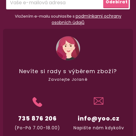
Odebírat
98% spokojenost
dle
recenzí ověřených zakazníků
na Heuréce
podmínkami ochrany
Vložením e-mailu souhlasíte s
osobních údajů
100% diskrétní balení
Nikdo nepozná, co jste si objednali. Mrkněte,
j
vypadá balíček
.
Nevíte si rady
s výběrem zboží?
Dodání do 2. dne
Zavolejte Jolaně
Na rychlosti záleží! Vše důležité máme sklade
a okamžitě odesíláme.
Garance vrácení peněz
735 876 206
info@yoo.cz
Máte
30 dní
na bezplatné vrácení zboží
(Po-Pá 7.00-18.00)
Napište nám kdykoliv