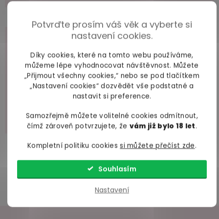
Potvrďte prosím váš věk a vyberte si
nastavení cookies.
Díky cookies, které na tomto webu používáme,
můžeme lépe vyhodnocovat návštěvnost. Můžete
„S bývalým jsme na Valentýna dodělávali domek
„Přijmout všechny cookies,“ nebo se pod tlačítkem
pro králíka. Nechtěně jsem ho praštila prknem do
„Nastavení cookies“ dozvědět vše podstatné a
hlavy. Takže místo u pizzy a telky jsme strávili večer
nastavit si preference.
na chirurgii. Dva stehy nad obočím a ještě po pěti
letech má jizvu ve tvaru X.”
Samozřejmě můžete volitelné cookies odmítnout,
čímž zároveň potvrzujete, že
vám již bylo 18 let
.
Kompletní politiku cookies
si můžete přečíst zde
.
Souhlasím
Nastavení