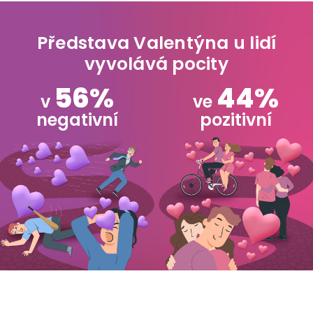
Představa Valentýna u lidí
vyvolává pocity
56%
44%
v
ve
negativní
pozitivní