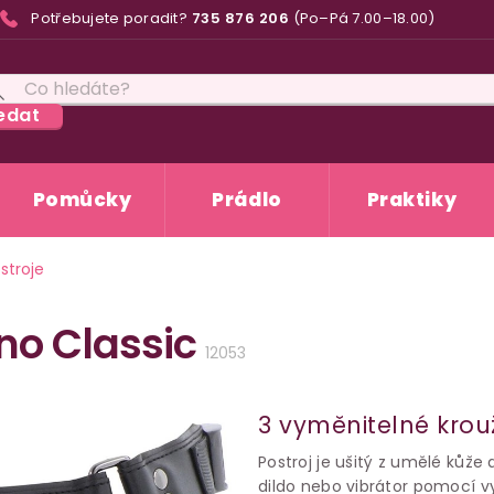
Potřebujete poradit?
735 876 206
(Po–Pá 7.00–18.00)
edat
Pomůcky
Prádlo
Praktiky
stroje
rno Classic
12053
3 vyměnitelné krou
Postroj je ušitý z umělé kůže
dildo nebo vibrátor pomocí 