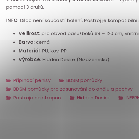
pomocí 3 druků.
INFO
: Dildo není součástí balení. Postroj je kompatibilní
Velikost
: pro obvod pasu/boků 68 – 120 cm, vnitřn
Barva
: černá
Materiál
: PU, kov, PP
Výrobce
: Hidden Desire (Nizozemsko)
Připínací penisy
BDSM pomůcky
BDSM pomůcky pro zasunování do análu a pochvy
Postroje na strapon
Hidden Desire
INFER