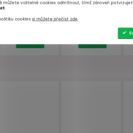
 můžete volitelné cookies odmítnout, čímž zároveň potvrzujet
let
.
olitiku cookies
si můžete přečíst zde
.
S
Silikonové dildo na bod G
Vodní lubrikační 
 i
a prostatu Strap-On-Me
EasyGlide
500 m
(velikost M)
skladem
skladem
969 Kč
349 Kč
Do košíku
Do košíku