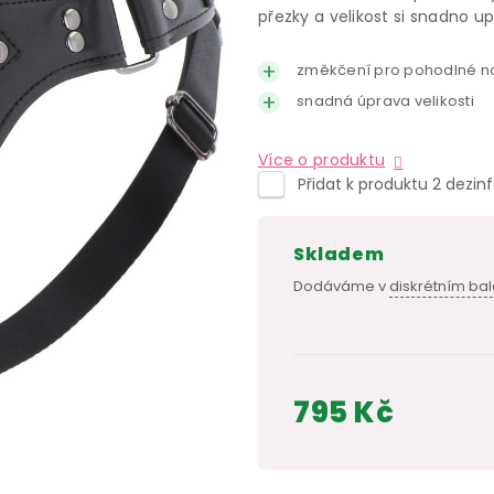
přezky a velikost si snadno u
změkčení pro pohodlné n
snadná úprava velikosti
Více o produktu
Přidat k produktu 2 dezin
skladem
Dodáváme v
diskrétním bal
795 Kč
Měrná
cena: