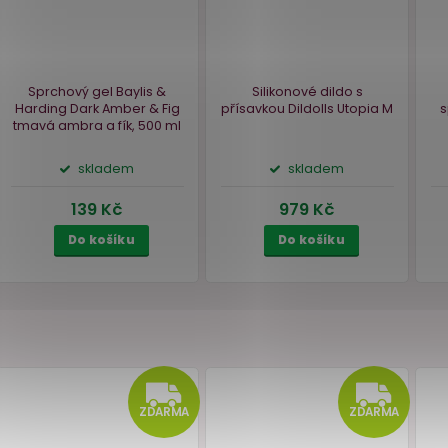
 %
aty
Sprchový gel Baylis &
Silikonové dildo 
6"
Harding Dark Amber & Fig
přísavkou Dildolls Ut
tmavá ambra a fík, 500 ml