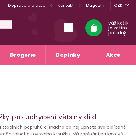
Doprava a platba
Kontakt
Magazín
CZK
váš košík
je zatím
Nákupní
prázdný
košík
Drogerie
Doplňky
Akce
žky pro uchycení většiny dild
 a textilních popruhů a snadno do něj upnete své oblíbené
vyměnitelného kovového kroužku. Má zapínání na kovové