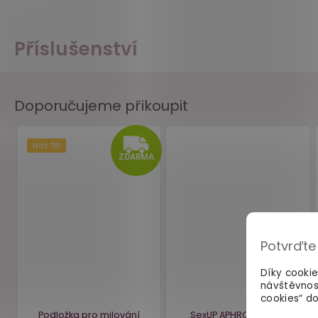
Příslušenství
Doporučujeme přikoupit
Potvrďte
Díky cooki
ZDAR
návštěvnos
cookies“ do
Náš TIP
ZDARMA