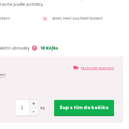
pravíte podle potřeby.
ošení
dildo není součástí balení
fekční ubrousky
?
10
Kč
/ks
Možnosti dopravy
ení
Šup
s tím
do košíku
ks