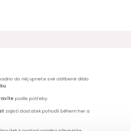
nadno do něj upnete své oblíbené dildo
žku
.
ravíte
podle potřeby.
st
zajistí dostatek pohodlí během her a
kroužek k postroji snadno připevníte