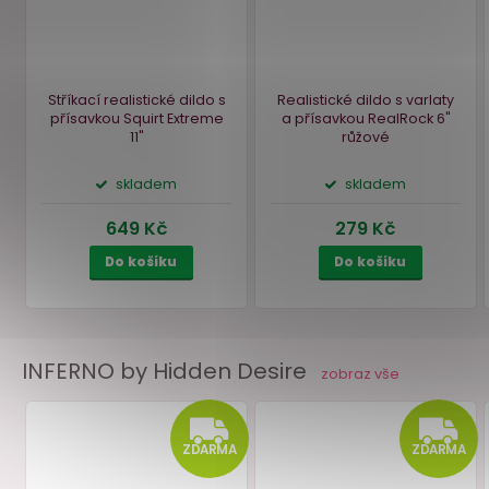
Akce
–6
INFERNO by Hidden Desire
zobraz vše
Stříkací realistické dildo s
Realistické dildo s varl
přísavkou Squirt Extreme
a přísavkou RealRock 
11"
růžové