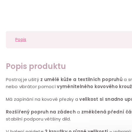
Popis
Popis produktu
Postroj je ušitý
z umělé kůže a textilních popruhů
a s
nebo vibrátor pomocí
vyměnitelného kovového krou
Má zapínání na kovové přezky a
velikost si
snadno up
Rozšířený popruh na zádech
a
změkčená přední čá
stabilní podporu většiny dild.
V balení najdete
3 kroužky o různé velikosti
– vybraný 