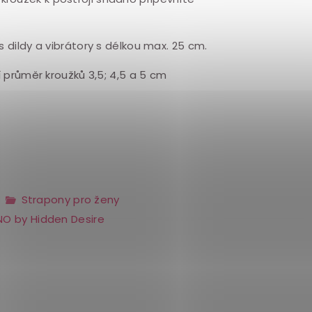
 s dildy a vibrátory s délkou max. 25 cm.
í průměr kroužků 3,5; 4,5 a 5 cm
Strapony pro ženy
NO by Hidden Desire