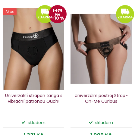
V
ZDARMA
1 479
Akce
Kč
e
ý
ZDARMA
ZDARMA
–10 %
n
p
i
p
s
p
o
r
d
o
u
d
k
u
Univerzální strapon tanga s
Univerzální postroj Strap-
k
vibrační patronou Ouch!
On-Me Curious
ů
t
ů
skladem
skladem