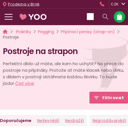
Přejít
Prodejna v Brně
CZK
na
obsah
Nákup
košík
Domů
Praktiky
Pegging
Připínací penisy (strap-on)
Postroje
Postroje na strapon
Perfektní dildo už máte, ale kam ho uchytit? No přece do
postroje na připínáky. Protože ať máte klacek nebo dírku,
s dildem v postroji obtáhnete každou škvírku. To bude
jízda!
Číst více
Filtrovat
Ř
Doporučujeme
Nejlevnější
Nejdražší
Nejprodávanější
a