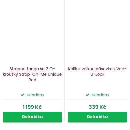
Strapon tanga se 2 O-
Kolík s velkou přísavkou Vac-
kroužky Strap-On-Me Unique
U-Lock
Red
skladem
skladem
1 199 Kč
339 Kč
Do košíku
Do košíku