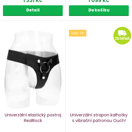
1 331 Kč
1 099 Kč
Detail
Do košíku
Náš TIP
ZDARMA
Univerzální elastický postroj
Univerzální strapon kalhotky
RealRock
s vibrační patronou Ouch!