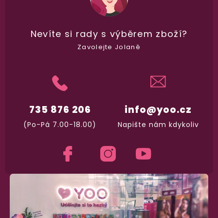
100% diskrétní balení
Nevíte si rady
s výběrem zboží?
Nikdo nepozná, co jste si objednali. Mrkněte,
j
vypadá balíček
.
Zavolejte Jolaně
Dodání do 2. dne
Na rychlosti záleží! Vše důležité máme sklade
a okamžitě odesíláme.
735 876 206
info@yoo.cz
(Po-Pá 7.00-18.00)
Napište nám kdykoliv
Garance vrácení peněz
Máte
30 dní
na bezplatné vrácení zboží