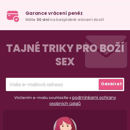
Z
á
TAJNÉ TRIKY PRO BOŽÍ
p
SEX
a
t
í
Odebírat
podmínkami ochrany
Vložením e-mailu souhlasíte s
osobních údajů
98% spokojenost
dle
recenzí ověřených zakazníků
na Heuréce