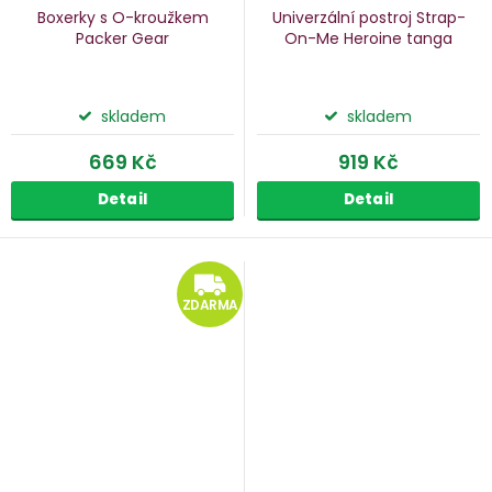
Boxerky s O-kroužkem
Univerzální postroj Strap-
Packer Gear
On-Me Heroine
tanga
skladem
skladem
669 Kč
919 Kč
Detail
Detail
ZDARMA
ZDARMA