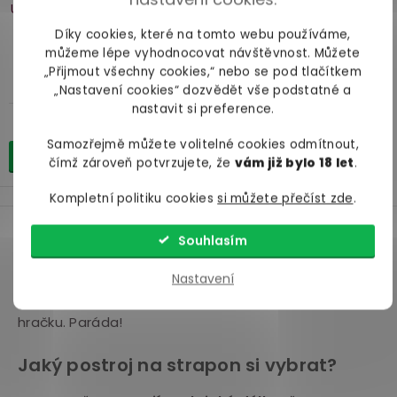
Univerzální postroj The Regal
Duchess
Díky cookies, které na tomto webu používáme,
můžeme lépe vyhodnocovat návštěvnost. Můžete
„Přijmout všechny cookies,“ nebo se pod tlačítkem
dostupnost neznámá
„Nastavení cookies“ dozvědět vše podstatné a
nastavit si preference.
999 Kč
Samozřejmě můžete volitelné cookies odmítnout,
Detail
čímž zároveň potvrzujete, že
vám již bylo 18 let
.
Postroje na strapon
Kompletní politiku cookies
si můžete přečíst zde
.
O
Chcete si vyzkoušet výměnu rolí nebo sex se
stejným pohlavím? Pořiďte si strapon a splňte si své
v
Souhlasím
nejdivočejší fantazie.
Do postrojů na strapony
l
Nastavení
upnete spoustu
vibrátorů
a
dild
různých velikostí
á
i tvarů
a nebudete tak odkázaní pouze na jednu
d
hračku. Paráda!
a
c
Jaký postroj na strapon si vybrat?
í