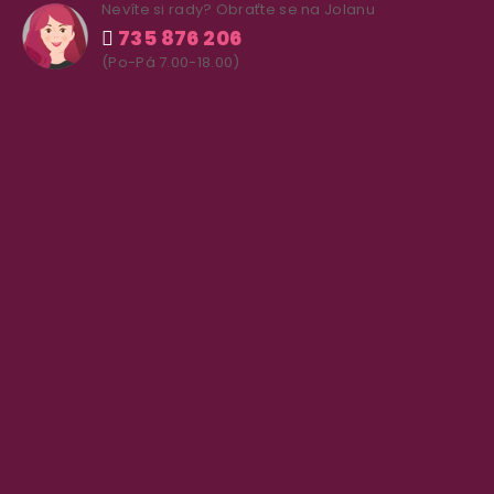
Nevíte si rady? Obraťte se na Jolanu
735 876 206
(Po-Pá 7.00-18.00)