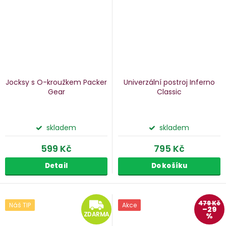
Jocksy s O-kroužkem Packer
Univerzální postroj Inferno
Gear
Classic
skladem
skladem
599 Kč
795 Kč
Detail
Do košíku
ZDARMA
479 Kč
Náš TIP
Akce
–29
ZDARMA
%