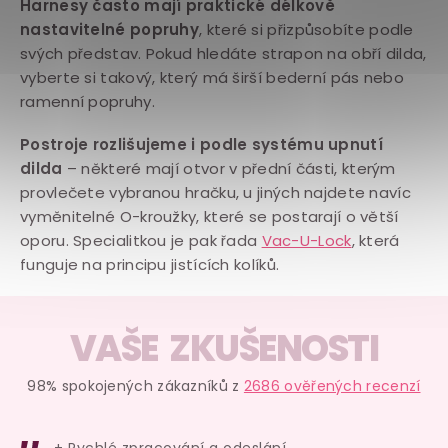
Harnesy často mají praktické délkově
p
nastavitelné popruhy
, které si přizpůsobíte podle
r
svých představ. Pokud hledáte strapon na obří dilda,
v
vyberte si takový, který má širší bederní pás nebo
k
ramenní popruhy.
y
v
Postroje rozlišujeme i podle systému upnutí
dilda
– některé mají otvor v přední části, kterým
ý
provlečete vybranou hračku, u jiných najdete navíc
p
vyměnitelné O-kroužky, které se postarají o větší
i
oporu. Specialitkou je pak řada
Vac-U-Lock
, která
s
funguje na principu jistících kolíků.
u
VAŠE ZKUŠENOSTI
98% spokojených zákazníků z
2686 ověřených recenzí
+ Rychlé zpracování a odeslání