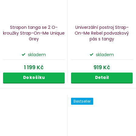
Strapon tanga se 2 O-
Univerzální postroj Strap-
kroužky Strap-On-Me Unique
On-Me Rebel
podvazkový
Grey
pás s tangy
skladem
skladem
1 199 Kč
919 Kč
Do košíku
Detail
Bestseller