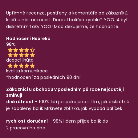
Upřímné recenze, postřehy a komentáře od zákazníků,
kteří u nás nakoupili. Dorazil balíček rychle? YOO. A byl
diskrétní? Taky YOO! Moc děkujeme, že hodnotíte.
Hodnocení Heureka
98%
dodací lhůta
kvalita komunikace
*hodnocení za posledních 90 dní
Zákazníci u obchodu v posledním půlroce nejčastěji
zmiňují
diskrétnost
- 100% lidí je spokojeno s tím, jak diskrétně
je zabalený balík
Mrkněte zblízka, jak vypadá balíček
rychlost doručení
- 98% lidem přijde balík do
2.pracovního dne