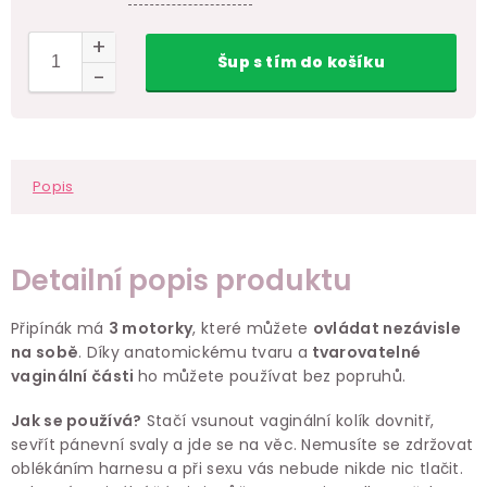
Šup
s tím
do košíku
Popis
Detailní popis produktu
Připínák má
3 motorky
, které můžete
ovládat nezávisle
na sobě
. Díky anatomickému tvaru a
tvarovatelné
vaginální části
ho můžete používat bez popruhů.
Jak se používá?
Stačí vsunout vaginální kolík dovnitř,
sevřít pánevní svaly a jde se na věc. Nemusíte se zdržovat
oblékáním harnesu a při sexu vás nebude nikde nic tlačit.