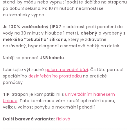
stand-by módu nebo vypnutí podržte tlačítko na straponu
po dobu 3 sekund. Po 10 minutách nečinnosti se
automaticky vypne.
Je
100%
voděodolný
(
IPX7
= odolnost proti ponoření do
vody na 30 minut v hloubce 1 metr),
ohebný
a vyrobený
z
měkkého "tekutého" silikonu
, který je zdravotně
nezávadný, hypoalergenní a sametově hebký na dotek.
Nabíjí se pomocí
USB kabelu
.
Lubrikujte výhradně
gelem na vodní bázi
. Čistěte pomocí
speciálního
dezinfekčního prostředku
na erotické
pomůcky.
TIP
: Strapon je kompatibilní s
univerzálním harnesem
Unique
. Tato kombinace vám zaručí optimální oporu,
velkou volnost pohybu a maximální pohodlí.
Další barevná varianta
:
fialová