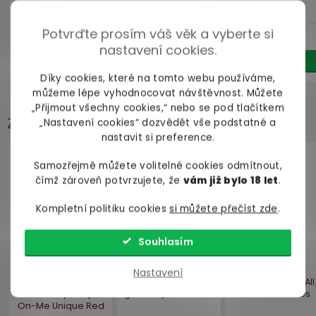
Potvrďte prosím váš věk a vyberte si
nastavení cookies.
Díky cookies, které na tomto webu používáme,
můžeme lépe vyhodnocovat návštěvnost. Můžete
„Přijmout všechny cookies,“ nebo se pod tlačítkem
Zákazníci často přidávají
„Nastavení cookies“ dozvědět vše podstatné a
nastavit si preference.
ZDA
Akce
Samozřejmě můžete volitelné cookies odmítnout,
–20 %
ZDARMA
čímž zároveň potvrzujete, že
vám již bylo 18 let
.
Kompletní politiku cookies
si můžete přečíst zde
.
Souhlasím
Nastavení
Čisticí pěna na
Strapon tanga se 2
Vodní lub
erotické pomůcky
O-kroužky Strap-
gel Pjur A