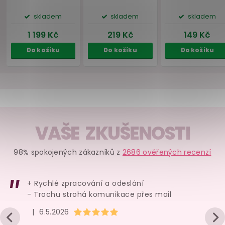
System JO Refresh
On-Me Unique Grey
Toy Cleaner
207 ml
skladem
skladem
skl
339 Kč
1 199 Kč
299 
Do košíku
Do košíku
Do ko
VAŠE ZKUŠENOSTI
ZDARMA
Náš TIP
98% spokojených zákazníků z
2686 ověřených recenzí
ZDARMA
+ Rychlé zpracování a odeslání
- Trochu strohá komunikace přes mail
Hodnocení obchodu je 5 z 5 hvězdiček.
|
6.5.2026