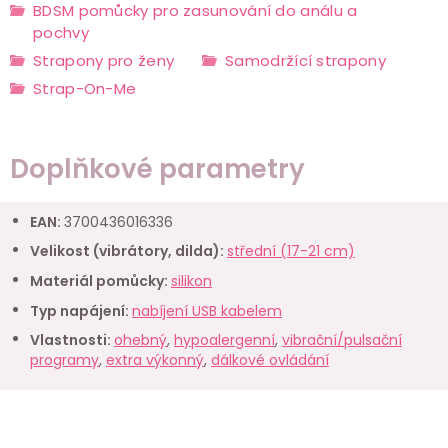
BDSM pomůcky pro zasunování do análu a
pochvy
Strapony pro ženy
Samodržící strapony
Strap-On-Me
Doplňkové parametry
EAN
:
3700436016336
Velikost (vibrátory, dilda)
:
střední (17-21 cm)
Materiál pomůcky
:
silikon
Typ napájení
:
nabíjení USB kabelem
Vlastnosti
:
ohebný
,
hypoalergenní
,
vibrační/pulsační
programy
,
extra výkonný
,
dálkové ovládání