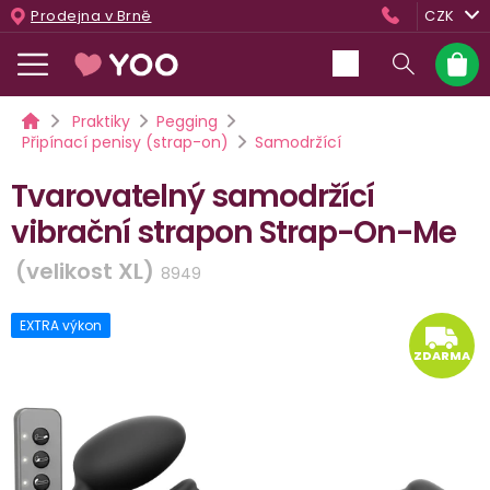
Přejít
Prodejna v Brně
CZK
na
obsah
Nákup
košík
Domů
Praktiky
Pegging
Připínací penisy (strap-on)
Samodržící
Tvarovatelný samodržící
vibrační strapon Strap-On-Me
(velikost XL)
8949
EXTRA výkon
ZD