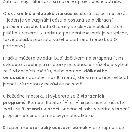
Zahnutí vaginální části si můžete upravit podle potřeby.
O
extra silné a hluboké vibrace
se stará trojice motorků
– jeden je ve vaginální části a postará se o vibrační
potěšení vašeho bodu G, druhý se ukrývá v oblasti, která
přiléhá k vašemu klitorisu, a poslední motorek je ve špičce,
takže polaská prostatu vašeho partnera (nebo bod G
partnerky).
Hračku můžete ovládat buď tlačítkem na straponu (tím
ovládáte všechny tři motorky najednou a můžete si vybrat
ze 3 vibračních módů), nebo pomocí
dálkového
ovladače
s dosahem až 10 metrů, kterým můžete ovládat
jednotlivé motorky nezávisle na sobě.
U každého motorku si vyberete ze
3 vibračních
programů
. Pomocí tlačítek "+" a "-" si pak navíc můžete
zvolit ze
3 intenzit vibrací
. Snadno si tak vytvoříte vibrační
program přesně na míru svým choutkám.
Strapon má
praktický cestovní zámek
– pro zapnutí do