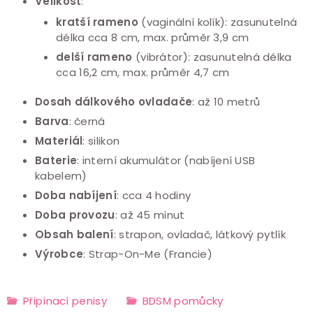
Velikost
:
kratší rameno
(vaginální kolík): zasunutelná
délka cca 8 cm, max. průměr 3,9 cm
delší rameno
(vibrátor): zasunutelná délka
cca 16,2 cm, max. průměr 4,7 cm
Dosah dálkového ovladače
: až 10 metrů
Barva
: černá
Materiál
: silikon
Baterie
: interní akumulátor (nabíjení USB
kabelem)
Doba nabíjení
: cca 4 hodiny
Doba provozu
: až 45 minut
Obsah balení
: strapon, ovladač, látkový pytlík
Výrobce
: Strap-On-Me (Francie)
Připínací penisy
BDSM pomůcky