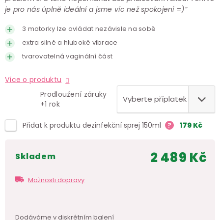
je pro nás úplně ideální a jsme víc než spokojeni =)”
3 motorky lze ovládat nezávisle na sobě
extra silné a hluboké vibrace
tvarovatelná vaginální část
Více o produktu
Prodloužení záruky
+1 rok
Přidat k produktu dezinfekční sprej 150ml
?
179
Kč
2 489 Kč
skladem
Měr
cen
Možnosti dopravy
Dodáváme v
diskrétním balení