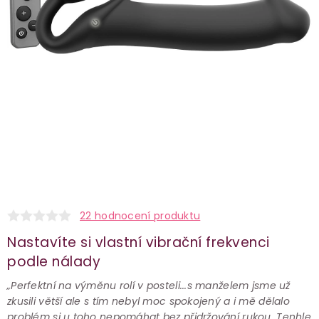
22 hodnocení produktu
Nastavíte si vlastní vibrační frekvenci
podle nálady
„Perfektní na výměnu rolí v posteli...s manželem jsme už
zkusili větší ale s tím nebyl moc spokojený a i mě dělalo
problém si u toho nepomáhat bez přidržování rukou. Tenhle