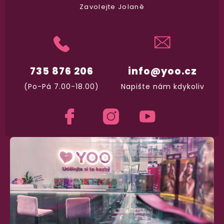
Zavolejte Jolaně
Dodání do 2. dne
Na rychlosti záleží! Vše důležité máme sklade
a okamžitě odesíláme.
735 876 206
info@yoo.cz
Garance vrácení peněz
(Po-Pá 7.00-18.00)
Napište nám kdykoliv
Máte
30 dní
na bezplatné vrácení zboží