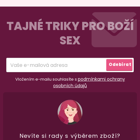
Z
á
TAJNÉ TRIKY PRO BOŽÍ
p
SEX
a
t
í
Odebírat
98% spokojenost
podmínkami ochrany
Vložením e-mailu souhlasíte s
osobních údajů
dle
recenzí ověřených zakazníků
na Heuréce
100% diskrétní balení
Nikdo nepozná, co jste si objednali. Mrkněte,
j
vypadá balíček
.
Nevíte si rady
s výběrem zboží?