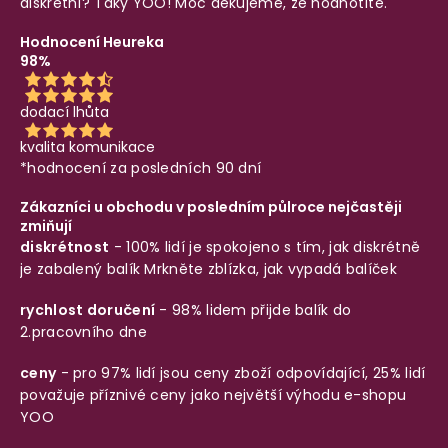
diskrétní? Taky YOO! Moc děkujeme, že hodnotíte.
Hodnocení Heureka
98%
dodací lhůta
kvalita komunikace
*hodnocení za posledních 90 dní
Zákazníci u obchodu v posledním půlroce nejčastěji
zmiňují
diskrétnost
- 100% lidí je spokojeno s tím, jak diskrétně
je zabalený balík
Mrkněte zblízka, jak vypadá balíček
rychlost doručení
- 98% lidem přijde balík do
2.pracovního dne
ceny
- pro 97% lidí jsou ceny zboží odpovídající, 25% lidí
považuje příznivé ceny jako největší výhodu e-shopu
YOO