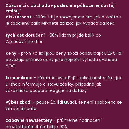
Zákazníci u obchodu v posledním půlroce nejčastěji
zmiňují
diskrétnost
- 100% lidí je spokojeno s tím, jak diskrétně
je zabalený balík
Mrkněte zblízka, jak vypadá balíček
rychlost doručení
- 98% lidem přijde balík do
2.pracovního dne
ceny
- pro 97% lidí jsou ceny zboží odpovídající, 25% lidí
považuje příznivé ceny jako největší výhodu e-shopu
YOO
komunikace
- zákazníci vyjadřují spokojenost s tím, jak
E-shop informuje o stavu zásilky, případně jak
zákaznická podpora reaguje na dotazy
výběr zboží
- pouze 2% lidí uvádí, že není spokojeno se
šíří sortimentu
zábavné newslettery
- průměrné hodnocení
newsletterů odběrateli je 90%