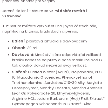
parabeny. Vhodné pro vegany.
Jemné složení – sérum se
velmi dobře roztírá i
vstřebává
.
TIP
: Sérum můžete vyzkoušet i na jiných částech těla,
například na klitorisu, bradavkách či penisu.
Balení
: plastová lahvička s dávkovačem
Obsah
: 30 ml
Dávkování
: Množství séra odpovídající velikosti
hrášku naneste na prsty a poté masírujte bod G
tak dlouho, dokud nezvětší svoji velikost.
Složení
: Purified Water (Aqua), Propanediol, PEG-
16, Macadamia Glycerides, Phenoxyethanol,
Triethanolamine, Acrylates/C10-30 Alkyl Acrylate
Crosspolymer, Menthyl Lactate, Mentha Arvensis
Leaf Oil, Polysorbate 20, Ethylhexylglycerin,
Arginine HCL, Lycium Barbarum (Goji) Fruit Extract*,
Cymbopogon Schoenanthus Extract*, Aloe