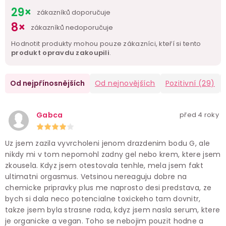
29×
zákazníků doporučuje
8×
zákazníků nedoporučuje
Hodnotit produkty mohou pouze zákazníci, kteří si tento
produkt opravdu zakoupili
.
Od nejpřínosnějších
Od nejnovějších
Pozitivní
(29)
Gabca
před 4 roky
Uz jsem zazila vyvrcholeni jenom drazdenim bodu G, ale
nikdy mi v tom nepomohl zadny gel nebo krem, ktere jsem
zkousela. Kdyz jsem otestovala tenhle, mela jsem fakt
ultimatni orgasmus. Vetsinou nereaguju dobre na
chemicke pripravky plus me naprosto desi predstava, ze
bych si dala neco potencialne toxickeho tam dovnitr,
takze jsem byla strasne rada, kdyz jsem nasla serum, ktere
je organicke a vegan. Toho se nebojim pouzit hodne a