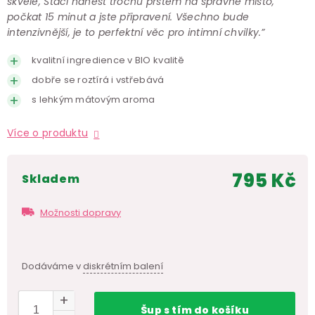
skvěle, Stačí nanést trochu prstem na správné místo,
počkat 15 minut a jste připravení. Všechno bude
intenzivnější, je to perfektní věc pro intimní chvilky.”
kvalitní ingredience v BIO kvalitě
dobře se roztírá i vstřebává
s lehkým mátovým aroma
Více o produktu
795 Kč
skladem
Měr
cen
Možnosti dopravy
Dodáváme v
diskrétním balení
Šup
s tím
do košíku