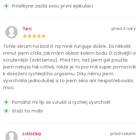
Pritelkyne zazila svou prvni ejakulaci
Teri
před 3 roky
Tohle sérum na bod G na mně funguje dobře. Za několik
minut jsem cítila, jak mám oblast kolem bodu G citlivější a
vzrušenější (zvětšenou). Před tím, než jsem gel použila
jsem nebyla tak citlivá, takže je to pro mě super pomocník
k dosažení rychlejšího orgasmu. Díky němu jsem
vyvrcholila jednodušeji a to jsem séra ani nespotřebovala
moc.
Pomáhá mi líp se vzrušit a rychlej vyvrcholit
Stačí ho málo
Lištička
před rokem