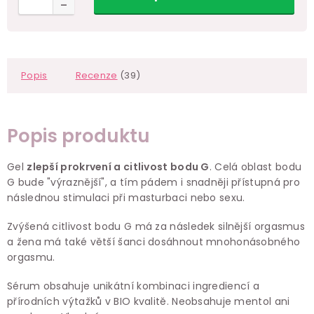
Popis
Recenze
(39)
Popis produktu
Gel
zlepší prokrvení a citlivost bodu G
. Celá oblast bodu
G bude "výraznější", a tím pádem i snadněji přístupná pro
následnou stimulaci při masturbaci nebo sexu.
Zvýšená citlivost bodu G má za následek silnější orgasmus
a žena má také větší šanci dosáhnout mnohonásobného
orgasmu.
Sérum obsahuje unikátní kombinaci ingrediencí a
přírodních výtažků v BIO kvalitě. Neobsahuje mentol ani