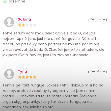
Příjemné
Sabina
před 3 roky
Tohle sérum vám má udělat citlivější bod G, ale já si
nejsem úplně jistá, jestli to u mě fungovalo. Dáte si ho
trochu na prst a vy nebo partner ho musíte pár minut
vmasírovávat do bodu G. Zkoušeli jsme to s přítelem, ale
jak jsem říkala, nevím, jestli to zrovna fungovalo...
Tyna
před 4 roky
Tenhle gel fakt funguje! Jakoze FAKT! Nakoupim si ho do
zasoby, protoze vsechny ty orgasmy, co jsem s nim
prozila...! Smekam za to, ze mate i prirodni (dokonce
organicky) pripravky, ktery tak skvele fungujou na
obohaceni sexualniho zivota.