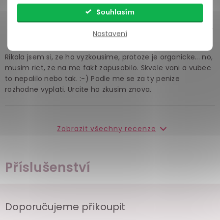
Souhlasím
Mariana
před 3 roky
Nastavení
Rikala jsem si, ze ho vyzkousime, protoze je organicke... no,
musim rict, ze na me fakt zapusobilo. Skvele voni a vubec
to nepalilo nebo tak. :-) Podle me se za ty penize
rozhodne vyplati. Urcite ho zkusim znova.
Zobrazit všechny recenze
Příslušenství
Doporučujeme přikoupit