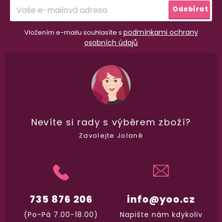
í
Odebírat
podmínkami ochrany
Vložením e-mailu souhlasíte s
osobních údajů
Nevíte si rady
s výběrem zboží?
Zavolejte Jolaně
98% spokojenost
dle
recenzí ověřených zakazníků
na Heuréce
100% diskrétní balení
735 876 206
info@yoo.cz
Nikdo nepozná, co jste si objednali. Mrkněte,
j
(Po-Pá 7.00-18.00)
Napište nám kdykoliv
vypadá balíček
.