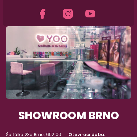
Dodání do 2. dne
Na rychlosti záleží! Vše důležité máme sklade
a okamžitě odesíláme.
Garance vrácení peněz
Máte
30 dní
na bezplatné vrácení zboží
SHOWROOM BRNO
Špitálka 23a Brno, 602 00
Otevírací doba: