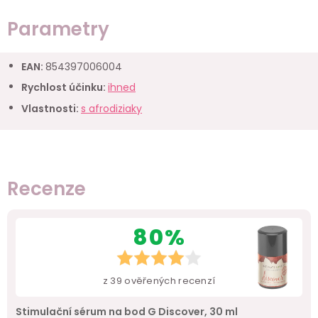
Parametry
EAN
:
854397006004
Rychlost účinku
:
ihned
Vlastnosti
:
s afrodiziaky
Recenze
80%
z
39
ověřených recenzí
Stimulační sérum na bod G Discover, 30 ml