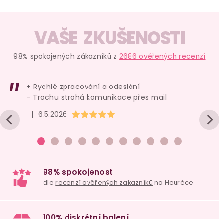
Afrodiziakální kapky
Vibrátor Funky
Přírodní
pro ženy Geisha
Wave Viberette
lubrikač
Drops
30 ml
BIOglid
VAŠE ZKUŠENOSTI
skladem
skladem
skl
98% spokojených zákazníků z
2686 ověřených recenzí
329 Kč
299 Kč
159 
+ Rychlé zpracování a odeslání
Do košíku
Do košíku
Do ko
- Trochu strohá komunikace přes mail
Hodnocení obchodu je 5 z 5 hvězdiček.
|
6.5.2026
ZDARMA
Náš TIP
ZDARMA