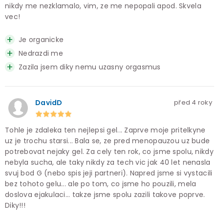
nikdy me nezklamalo, vim, ze me nepopali apod. Skvela
vec!
Je organicke
Nedrazdi me
Zazila jsem diky nemu uzasny orgasmus
DavidD
před 4 roky
Tohle je zdaleka ten nejlepsi gel... Zaprve moje pritelkyne
uz je trochu starsi... Bala se, ze pred menopauzou uz bude
potrebovat nejaky gel. Za cely ten rok, co jsme spolu, nikdy
nebyla sucha, ale taky nikdy za tech vic jak 40 let nenasla
svuj bod G (nebo spis jeji partneri). Napred jsme si vystacili
bez tohoto gelu... ale po tom, co jsme ho pouzili, mela
doslova ejakulaci... takze jsme spolu zazili takove poprve.
Diky!!!