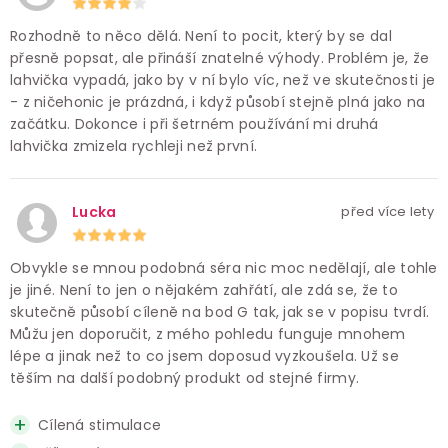
Rozhodně to něco dělá. Není to pocit, který by se dal
přesně popsat, ale přináší znatelné výhody. Problém je, že
lahvička vypadá, jako by v ní bylo víc, než ve skutečnosti je
- z ničehonic je prázdná, i když působí stejně plná jako na
začátku. Dokonce i při šetrném používání mi druhá
lahvička zmizela rychleji než první.
Lucka
před více lety
Obvykle se mnou podobná séra nic moc nedělají, ale tohle
je jiné. Není to jen o nějakém zahřátí, ale zdá se, že to
skutečně působí cíleně na bod G tak, jak se v popisu tvrdí.
Můžu jen doporučit, z mého pohledu funguje mnohem
lépe a jinak než to co jsem doposud vyzkoušela. Už se
těším na další podobný produkt od stejné firmy.
Cílená stimulace