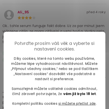
Ali_95
před 4 roky
Ok.. tohle serum funguje fakt dobre. Uz za par minut jsem
vylozene citila, ze mam citlivejsi a vetsi bod g. Vyzkousela
jsem to s pritele a ten doslova citil, jak mam orgasmus uz
tak 5 min v kuse. No a taky je skvely, ze je serum organicky.
Potvrďte prosím váš věk a vyberte si
nastavení cookies.
Okamzitej ucinek
Díky cookies, které na tomto webu používáme,
Je organicky
můžeme lépe vyhodnocovat návštěvnost. Můžete
„Přijmout všechny cookies,“ nebo se pod tlačítkem
„Nastavení cookies“ dozvědět vše podstatné a
Britney Spears
před 2 roky
nastavit si preference.
Samozřejmě můžete volitelné cookies odmítnout,
Jestli hledáte něco na stimulaci bodu G, tohle funguje
čímž zároveň potvrzujete, že
vám již bylo 18 let
.
skvěle, Stačí nanést trochu prstem na správné místo,
počkat 15 minut a jste připravení. Všechno bude
Kompletní politiku cookies
si můžete přečíst zde
.
intenzivnější, je to perfektní věc pro intimní chvilky.