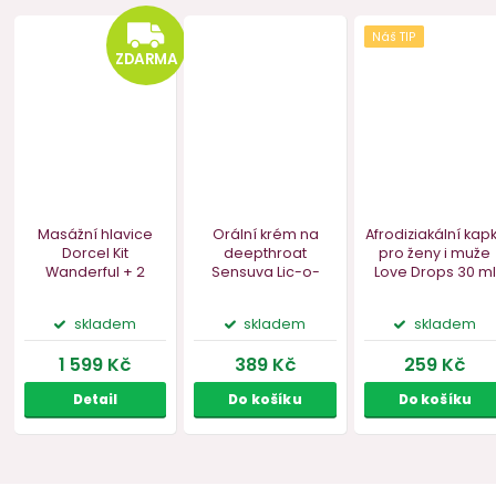
Akce
BIO
–25 %
Vegan