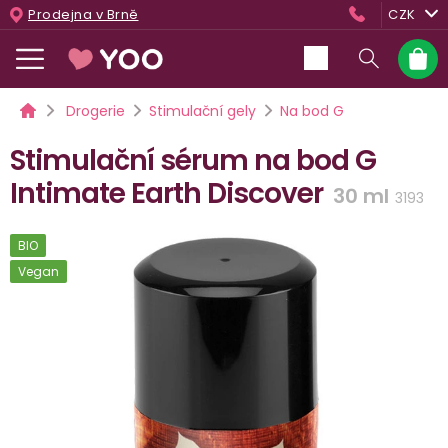
Přejít
Prodejna v Brně
CZK
na
obsah
Nákup
košík
Domů
Drogerie
Stimulační gely
Na bod G
Stimulační sérum na bod G
Intimate Earth Discover
30 ml
3193
BIO
Vegan