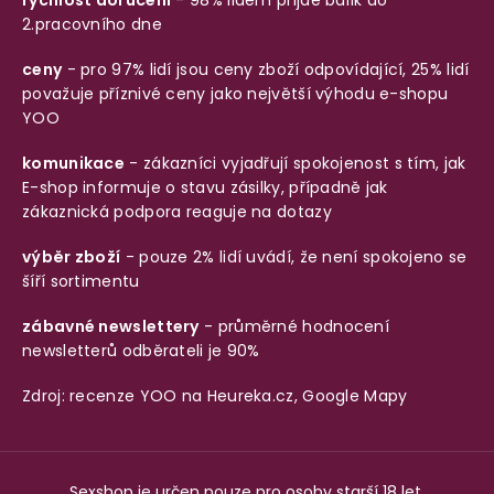
2.pracovního dne
ceny
- pro 97% lidí jsou ceny zboží odpovídající, 25% lidí
považuje příznivé ceny jako největší výhodu e-shopu
YOO
komunikace
- zákazníci vyjadřují spokojenost s tím, jak
E-shop informuje o stavu zásilky, případně jak
zákaznická podpora reaguje na dotazy
výběr zboží
- pouze 2% lidí uvádí, že není spokojeno se
šíří sortimentu
zábavné newslettery
- průměrné hodnocení
newsletterů odběrateli je 90%
Zdroj: recenze YOO na
Heureka.cz
,
Google Mapy
Sexshop je určen pouze pro osoby starší 18 let.