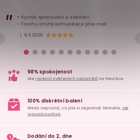
+ Rychlé zpracování a odeslání
- Trochu strohá komunikace přes mail
Hodnocení obchodu je 5 z 5 hvězdiček.
|
6.5.2026