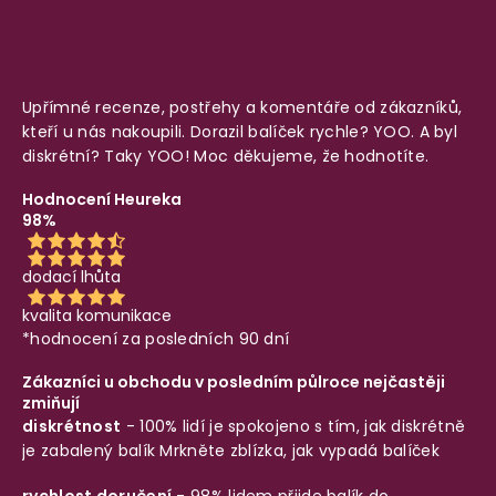
Upřímné recenze, postřehy a komentáře od zákazníků,
kteří u nás nakoupili. Dorazil balíček rychle? YOO. A byl
diskrétní? Taky YOO! Moc děkujeme, že hodnotíte.
Hodnocení Heureka
98%
dodací lhůta
kvalita komunikace
*hodnocení za posledních 90 dní
Zákazníci u obchodu v posledním půlroce nejčastěji
zmiňují
diskrétnost
- 100% lidí je spokojeno s tím, jak diskrétně
je zabalený balík
Mrkněte zblízka, jak vypadá balíček
rychlost doručení
- 98% lidem přijde balík do