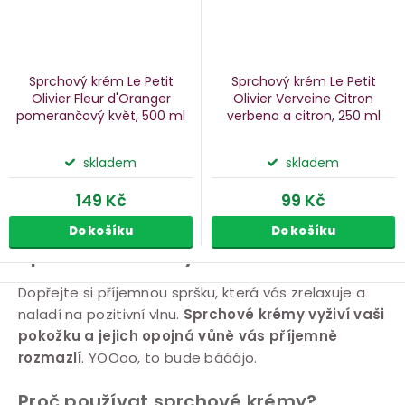
Sprchový krém Le Petit
Sprchový krém Le Petit
Olivier Fleur d'Oranger
Olivier Verveine Citron
pomerančový květ, 500 ml
verbena a citron, 250 ml
skladem
skladem
149 Kč
99 Kč
Do košíku
Do košíku
Sprchové krémy
O
Dopřejte si příjemnou spršku, která vás zrelaxuje a
naladí na pozitivní vlnu.
Sprchové krémy vyživí vaši
v
pokožku a jejich opojná vůně vás příjemně
l
rozmazlí
. YOOoo, to bude bááájo.
á
d
Proč používat sprchové krémy?