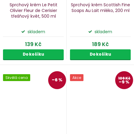
Sprchový krém Le Petit
Sprchový krém Scottish Fine
Olivier Fleur de Cerisier
Soaps Au Lait
mléko, 200 ml
třešňový květ, 500 ml
skladem
skladem
139 Kč
189 Kč
Do košíku
Do košíku
Skvělá cena
Akce
109 Kč
–6 %
–9 %