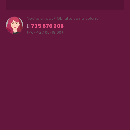
Nevíte si rady? Obraťte se na Jolanu
735 876 206
(Po-Pá 7.00-18.00)