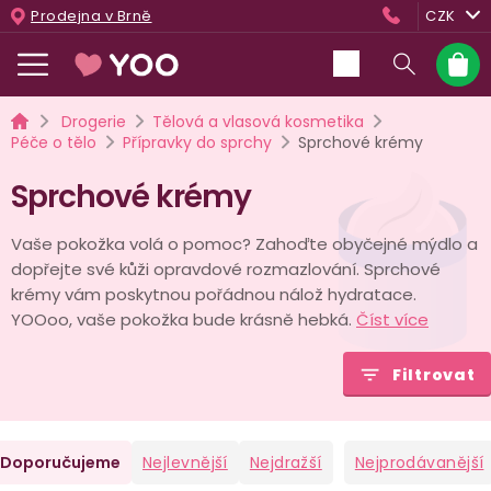
Přejít
Prodejna v Brně
CZK
na
obsah
Nákup
košík
Domů
Drogerie
Tělová a vlasová kosmetika
Péče o tělo
Přípravky do sprchy
Sprchové krémy
Sprchové krémy
Vaše pokožka volá o pomoc? Zahoďte obyčejné mýdlo a
dopřejte své kůži opravdové rozmazlování. Sprchové
krémy vám poskytnou pořádnou nálož hydratace.
YOOoo, vaše pokožka bude krásně hebká.
Číst více
Filtrovat
Ř
Doporučujeme
Nejlevnější
Nejdražší
Nejprodávanější
a