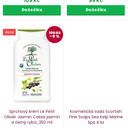
109 Kč
99 Kč
Do košíku
Do košíku
Akce
109 Kč
–9 %
Sprchový krém Le Petit
Kosmetická sada Scottish
Olivier Jasmin Cassis
jasmín
Fine Soaps Sea Kelp Marine
a černý rybíz, 250 ml
Spa
4 ks