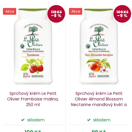
V
Akce
Akce
119 Kč
109 Kč
–8 %
–9 %
e
ý
n
p
i
p
s
p
o
r
d
o
u
d
k
u
Sprchový krém Le Petit
Sprchový krém Le Petit
k
Olivier Framboise
malina,
Olivier Almond Blossom
250 ml
Nectarine
mandlový květ a
ů
t
nektarinka, 250 ml
ů
skladem
skladem