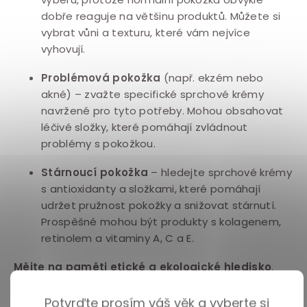
dobře reaguje na většinu produktů. Můžete si
vybrat vůni a texturu, které vám nejvíce
vyhovují.
Problémová pokožka
(např. ekzém nebo
akné) – zvažte specifické sprchové krémy
navržené pro tyto potřeby. Mohou obsahovat
léčivé složky, které pomáhají zvládnout
problémy s pokožkou.
Stárnoucí pokožka
– hledejte sprchové krémy
s antioxidanty a složkami, které pomáhají
udržet pružnost pokožky a snižovat stárnutí.
Prospěšné mohou být produkty s kolagenem,
retinolem a vitaminy A, C a E.
Mějte na paměti etické a ekologické hledisko
.
Pokud vás zajímá ekologická stopa produktu, zkuste
vybrat sprchový krém od společností, které dbají na
Potvrďte prosím váš věk a vyberte si