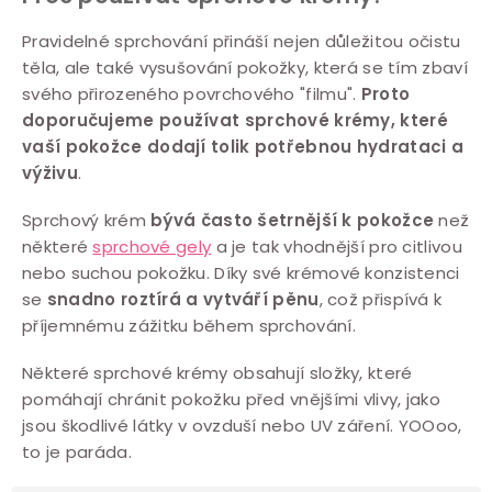
a
c
Pravidelné sprchování přináší nejen důležitou očistu
těla, ale také vysušování pokožky, která se tím zbaví
í
svého přirozeného povrchového "filmu".
Proto
p
doporučujeme používat sprchové krémy, které
r
vaší pokožce dodají tolik potřebnou hydrataci a
v
výživu
.
k
y
Sprchový krém
bývá často šetrnější k pokožce
než
v
některé
sprchové gely
a je tak vhodnější pro citlivou
nebo suchou pokožku. Díky své krémové konzistenci
ý
se
snadno roztírá a vytváří pěnu
, což přispívá k
p
příjemnému zážitku během sprchování.
i
s
Některé sprchové krémy obsahují složky, které
u
pomáhají chránit pokožku před vnějšími vlivy, jako
jsou škodlivé látky v ovzduší nebo UV záření. YOOoo,
to je paráda.