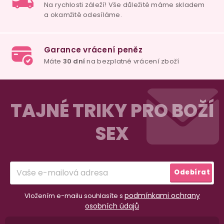
Z
á
TAJNÉ TRIKY PRO BOŽÍ
p
SEX
a
t
í
Odebírat
98% spokojenost
dle
recenzí ověřených zakazníků
na Heuréce
podmínkami ochrany
Vložením e-mailu souhlasíte s
osobních údajů