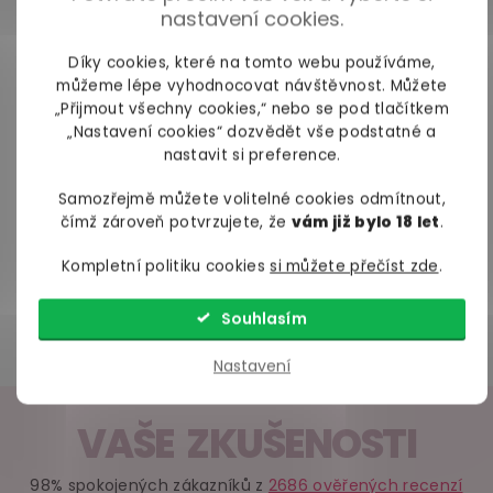
udržitelnost a minimalizaci plastového odpadu.
nastavení cookies.
Zvažte také,
zda preferujete přírodní nebo
Díky cookies, které na tomto webu používáme,
konvenční sprchový krém
. Přírodní produkty
můžeme lépe vyhodnocovat návštěvnost. Můžete
mohou obsahovat méně syntetických látek, ale
„Přijmout všechny cookies,“ nebo se pod tlačítkem
také mají kratší trvanlivost.
„Nastavení cookies“ dozvědět vše podstatné a
nastavit si preference.
Sprchový krém zpříjemní koupání
Samozřejmě můžete volitelné cookies odmítnout,
Sprchové krémy pozvednou sprchu či koupel na
čímž zároveň potvrzujete, že
vám již bylo 18 let
.
novou úroveň laskání těla a pokožky. Ta bude po
Kompletní politiku cookies
si můžete přečíst zde
.
koupeli krásně čistá, hydratovaná, jemná a voňavá.
Tak už na nic nečekejte a pojďte si vybrat z naší
Souhlasím
bohaté nabídky sprchových krémů takový, který
bude podle vašeho gusta.
Nastavení
VAŠE ZKUŠENOSTI
98% spokojených zákazníků z
2686 ověřených recenzí