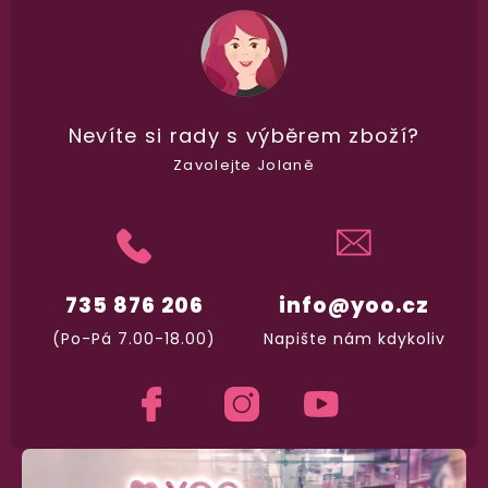
100% diskrétní balení
Nikdo nepozná, co jste si objednali. Mrkněte,
j
vypadá balíček
.
Nevíte si rady
s výběrem zboží?
Dodání do 2. dne
Zavolejte Jolaně
Na rychlosti záleží! Vše důležité máme sklade
a okamžitě odesíláme.
Garance vrácení peněz
735 876 206
info@yoo.cz
Máte
30 dní
na bezplatné vrácení zboží
(Po-Pá 7.00-18.00)
Napište nám kdykoliv