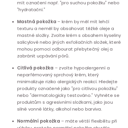
mít označení např. "pro suchou pokožku" nebo
"hydratační."
Mastná pokožka
– krém by měl mít lehčí
texturu a neměl by obsahovat těžké oleje a
mastné složky. Zvolte krém s obsahem kyseliny
salicylové nebo jiných exfoliačních složek, které
mohou pomoci odbourat přebytečný olej a
zabránit ucpávání pórů.
Citlivá pokožka
– zvolte hypoalergenní a
neparfémovaný sprchový krém, který
minimalizuje riziko alergických reakcí. Hledejte
produkty označené jako "pro citlivou pokožku"
nebo "dermatologicky testováno." Vyhněte se
produktům s agresivními složkami, jako jsou
silné vonné látky, alkohol nebo barviva.
Normální pokožka
– máte větší flexibilitu při
výběru, protože normální pokožka obvykle