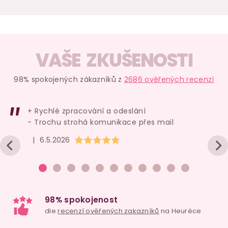
skladem
skladem
139 Kč
199 Kč
Do košíku
Do košíku
VAŠE ZKUŠENOSTI
98% spokojených zákazníků z
2686 ověřených recenzí
+ Rychlé zpracování a odeslání
Náš TIP
- Trochu strohá komunikace přes mail
Hodnocení obchodu je 5 z 5 hvězdiček.
|
6.5.2026
Dlouhé anální
Animal dildo FAAK
Plenkové k