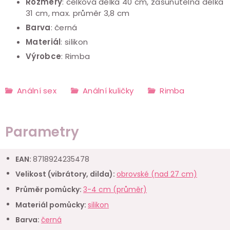
Rozměry
: celková délka 40 cm, zasunutelná délka
31 cm, max. průměr 3,8 cm
Barva
: černá
Materiál
: silikon
Výrobce
: Rimba
Anální sex
Anální kuličky
Rimba
Parametry
EAN
:
8718924235478
Velikost (vibrátory, dilda)
:
obrovské (nad 27 cm)
Průměr pomůcky
:
3-4 cm (průměr)
Materiál pomůcky
:
silikon
Barva
:
černá