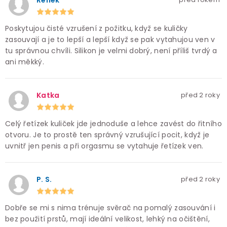
Renek
Poskytujou čisté vzrušení z požitku, když se kuličky
zasouvají a je to lepší a lepší když se pak vytahujou ven v
tu správnou chvíli. Silikon je velmi dobrý, není příliš tvrdý a
ani měkký.
Katka
před 2 roky
Celý řetízek kuliček jde jednoduše a lehce zavést do řitního
otvoru. Je to prostě ten správný vzrušující pocit, když je
uvnitř jen penis a při orgasmu se vytahuje řetízek ven.
P. S.
před 2 roky
Dobře se mi s nima trénuje svěrač na pomalý zasouvání i
bez použití prstů, mají ideální velikost, lehký na očištění,