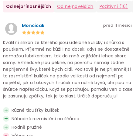
Od nejpřínosnějších
Od nejnovějších
Pozitivní
(16)
Mončičák
před 11 měsíci
Kvalitní silikon ze kterého jsou udělané kuličky i šňůrka s
poutkem. Příjemné na kůži i na dotek. Když se dostatečně
namažou lubrikantem, tak do mně zajíždění lehce skoro
samy. Vzhledově jsou pěkné, na povrchu nemají žádné
nepříjemné švy, které bych cítil. Pocitově je nejpříjemnější
to rozmístění kuliček ne podle velikostí od nejmenší po
největší, jak u takových hraček normálně bývá, ale jsou na
šňůrce napřeskáčku. Když se pptahujou pomalu ven a zase
je zasunuju zpátky, tak je to slast. Určitě doporučuju!
Různé tloušťky kuliček
Náhodné rozmístění na šňůrce
Hodně pružné
Vůbec nic