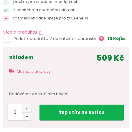
poutko pro snadnou manipulaci
z hebkého a ohebného silikonu
rozměry vhodné spíše pro zkušenější
Více o produktu
Přidat k produktu 2 dezinfekční ubrousky
?
10
Kč
/ks
509 Kč
skladem
Měr
cen
Možnosti dopravy
Dodáváme v
diskrétním balení
Šup
s tím
do košíku