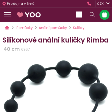
Přejít
Prodejna v Brně
CZK
na
obsah
Nákup
košík
Domů
Pomůcky
Anální pomůcky
Kuličky
Silikonové anální kuličky Rimba
40 cm
6367