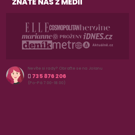
ZNÁTE NÁS Z MÉDIÍ
Nevíte si rady? Obraťte se na Jolanu
735 876 206
(Po-Pá 7.00-18.00)