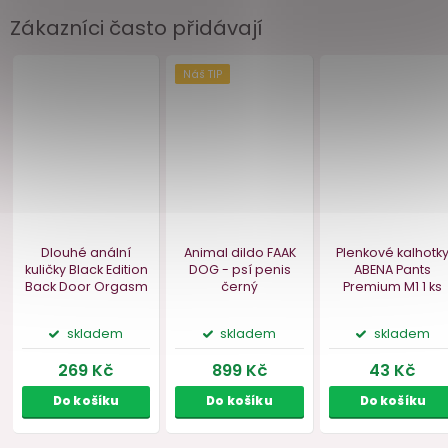
Zákazníci často přidávají
Akce
–26 %
Lubrikační gel LONA
Luxusní kovový kolík
- anální (vodní
se šperkem
báze)
130 ml
Taboom
S