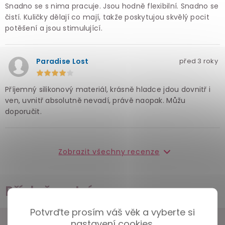
Snadno se s nima pracuje. Jsou hodně flexibilní. Snadno se
čistí. Kuličky dělají co mají, takže poskytujou skvělý pocit
potěšení a jsou stimulující.
Paradise Lost
před 3 roky
Příjemný silikonový materiál, krásně hladce jdou dovnitř i
ven, uvnitř absolutně nevadí, právě naopak. Můžu
doporučit.
Zobrazit všechny recenze
Příslušenství
Potvrďte prosím váš věk a vyberte si
nastavení cookies.