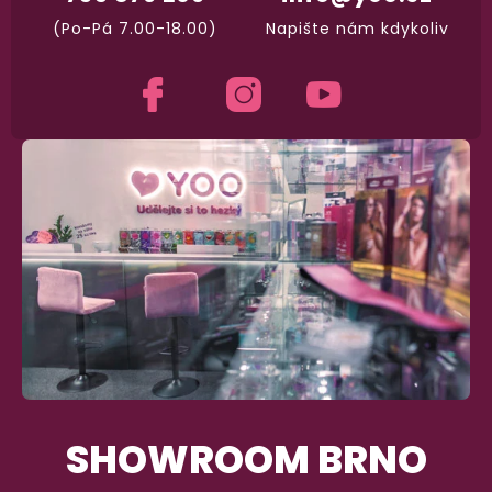
a okamžitě odesíláme.
(Po-Pá 7.00-18.00)
Napište nám kdykoliv
Garance vrácení peněz
Máte
30 dní
na bezplatné vrácení zboží
SHOWROOM BRNO