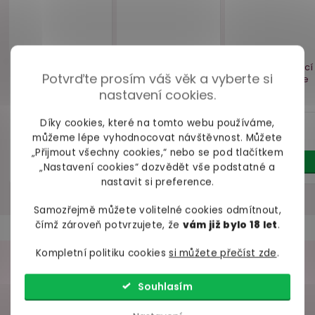
Trojdílný set
Maska na oči
Dvojitý v
krajkového prádla
Deluxe Fantasy
erekční k
Obsessive
Love Mask
Brut
Blomentis
Potvrďte prosím váš věk a vyberte si
skladem
skladem
skl
nastavení cookies.
899 Kč
239 Kč
619 
Díky cookies, které na tomto webu používáme,
Detail
Do košíku
Deta
můžeme lépe vyhodnocovat návštěvnost. Můžete
„Přijmout všechny cookies,“ nebo se pod tlačítkem
„Nastavení cookies“ dozvědět vše podstatné a
nastavit si preference.
Samozřejmě můžete volitelné cookies odmítnout,
čímž zároveň potvrzujete, že
vám již bylo 18 let
.
ZDARMA
ZDA
ZDARMA
ZDARMA
Kompletní politiku cookies
si můžete přečíst zde
.
VAŠE ZKUŠENOSTI
Souhlasím
98% spokojených zákazníků z
2686 ověřených recenzí