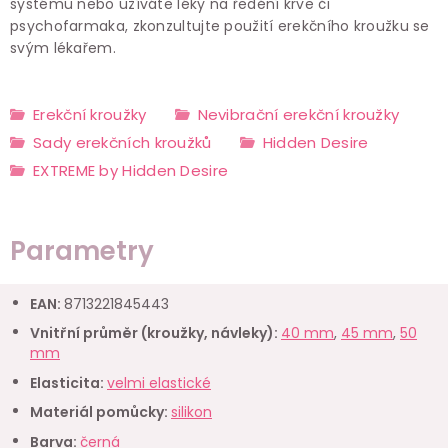
systému nebo užíváte léky na ředění krve či
psychofarmaka, zkonzultujte použití erekčního kroužku se
svým lékařem.
Erekční kroužky
Nevibrační erekční kroužky
Sady erekčních kroužků
Hidden Desire
EXTREME by Hidden Desire
Parametry
EAN
:
8713221845443
Vnitřní průměr (kroužky, návleky)
:
40 mm
,
45 mm
,
50
mm
Elasticita
:
velmi elastické
Materiál pomůcky
:
silikon
Barva
:
černá