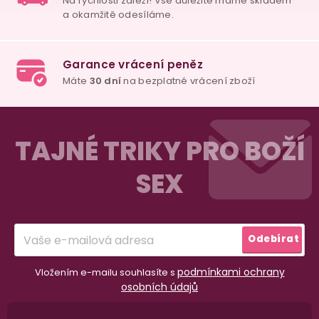
Z
á
TAJNÉ TRIKY PRO BOŽÍ
p
SEX
a
t
98% spokojenost
í
dle
recenzí ověřených zakazníků
na Heuréce
Odebírat
podmínkami ochrany
Vložením e-mailu souhlasíte s
100% diskrétní balení
osobních údajů
Nikdo nepozná, co jste si objednali. Mrkněte,
j
vypadá balíček
.