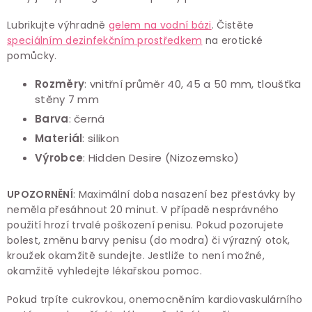
Lubrikujte výhradně
gelem na vodní bázi
. Čistěte
speciálním dezinfekčním prostředkem
na erotické
pomůcky.
Rozměry
: vnitřní průměr 40, 45 a 50 mm, tloušťka
stěny 7 mm
Barva
: černá
Materiál
: silikon
Výrobce
: Hidden Desire (Nizozemsko)
UPOZORNĚNÍ
: Maximální doba
nasazení bez přestávky by
neměla přesáhnout
20 minut. V případě nesprávného
použití hrozí trvalé poškození penisu. Pokud pozorujete
bolest, změnu barvy penisu (do modra) či výrazný otok,
kroužek okamžitě sundejte. Jestliže to není možné,
okamžitě vyhledejte lékařskou pomoc.
Pokud trpíte cukrovkou, onemocněním kardiovaskulárního