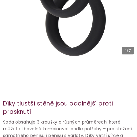
1
/7
Díky tlustší stěně jsou odolnější proti
prasknutí
Sada obsahuje 3 kroužky o různých průměrech, které
můžete libovolně kombinovat podle potřeby – pro stažení
samotného penisu i penisu s varlaty. Díky větší šířce a