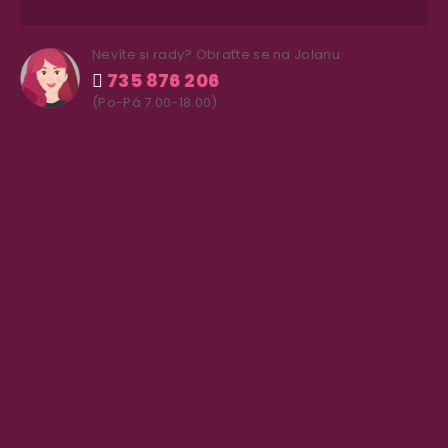
Nevíte si rady? Obraťte se na Jolanu
735 876 206
(Po-Pá 7.00-18.00)