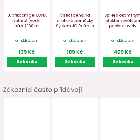
Zákazníci často přidávají
Lubrikační gel LONA
Čisticí pěna na
Sprej s ok
Natural (vodní
erotické pomůcky
efektem z
báze)
130 ml
System JO Refresh
penisu L