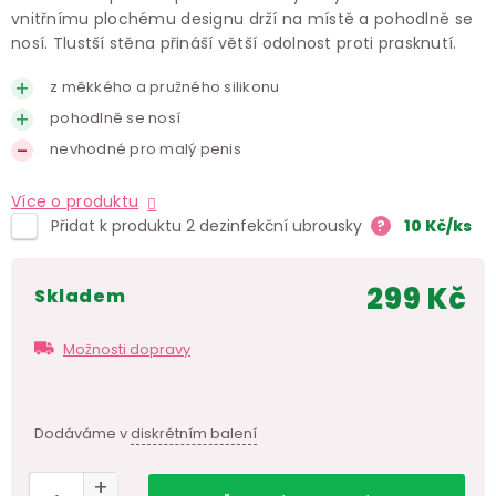
vnitřnímu plochému designu drží na místě a pohodlně se
nosí. Tlustší stěna přináší větší odolnost proti prasknutí.
z měkkého a pružného silikonu
pohodlně se nosí
nevhodné pro malý penis
Více o produktu
Přidat k produktu 2 dezinfekční ubrousky
?
10
Kč
/ks
299 Kč
skladem
Měr
cen
Možnosti dopravy
Dodáváme v
diskrétním balení