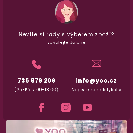
Dodání do 2. dne
Na rychlosti záleží! Vše důležité máme sklade
Nevíte si rady
s výběrem zboží?
a okamžitě odesíláme.
Zavolejte Jolaně
Garance vrácení peněz
Máte
30 dní
na bezplatné vrácení zboží
735 876 206
info@yoo.cz
(Po-Pá 7.00-18.00)
Napište nám kdykoliv