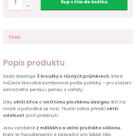
Šup
s tím
do košíku
Popis
Popis produktu
Sada obsahuje
3 kroužky o různých průměrech
, které
můžete libovolně kombinovat podle potřeby – pro stažení
samotného penisu i penisu s varlaty.
Díky
větší šířce
a
vnitřnímu plochému designu
drží na
místě a pohodlně se nosí. Tlustší stěna přináší
větší
odolnost
proti prasknutí.
Jsou vyrobené
z měkkého a velmi pružného silikonu
,
který je hypoalergenní a bezpečný pro lidské tělo.