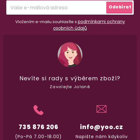
í
Odebírat
100% diskrétní balení
podmínkami ochrany
Vložením e-mailu souhlasíte s
Nikdo nepozná, co jste si objednali. Mrkněte,
j
osobních údajů
vypadá balíček
.
Dodání do 2. dne
Na rychlosti záleží! Vše důležité máme sklade
a okamžitě odesíláme.
Nevíte si rady
s výběrem zboží?
Zavolejte Jolaně
Garance vrácení peněz
Máte
30 dní
na bezplatné vrácení zboží
735 876 206
info@yoo.cz
(Po-Pá 7.00-18.00)
Napište nám kdykoliv