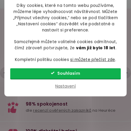
–14 %
Bestseller
Díky cookies, které na tomto webu používáme,
můžeme lépe vyhodnocovat návštěvnost. Můžete
„Přijmout všechny cookies,“ nebo se pod tlačítkem
VAŠE ZKUŠENOSTI
„Nastavení cookies“ dozvědět vše podstatné a
nastavit si preference.
98% spokojených zákazníků z
2686 ověřených recenzí
Samozřejmě můžete volitelné cookies odmítnout,
čímž zároveň potvrzujete, že
vám již bylo 18 let
.
+ Rychlé zpracování a odeslání
Bezdotykový
Dezinfekční sprej
Parfém s 
- Trochu strohá komunikace přes mail
Kompletní politiku cookies
si můžete přečíst zde
.
stimulátor klitorisu
Satisfyer Woman
pro muže
Satisfyer Deep Kiss
300 ml
Lovers 
Hodnocení obchodu je 5 z 5 hvězdiček.
|
6.5.2026
VZOREK,
Souhlasím
skladem
skladem
skl
Nastavení
739 Kč
259 Kč
139 
Detail
Do košíku
Do ko