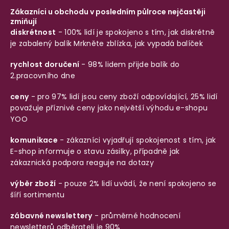
Zákazníci u obchodu v posledním půlroce nejčastěji
zmiňují
diskrétnost
- 100% lidí je spokojeno s tím, jak diskrétně
je zabalený balík
Mrkněte zblízka, jak vypadá balíček
rychlost doručení
- 98% lidem přijde balík do
2.pracovního dne
ceny
- pro 97% lidí jsou ceny zboží odpovídající, 25% lidí
považuje příznivé ceny jako největší výhodu e-shopu
YOO
komunikace
- zákazníci vyjadřují spokojenost s tím, jak
E-shop informuje o stavu zásilky, případně jak
zákaznická podpora reaguje na dotazy
výběr zboží
- pouze 2% lidí uvádí, že není spokojeno se
šíří sortimentu
zábavné newslettery
- průměrné hodnocení
newsletterů odběrateli je 90%