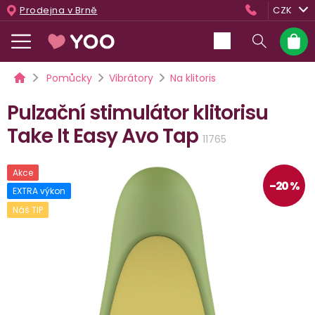
Přejít
Prodejna v Brně
CZK
na
obsah
Nákup
košík
Domů
Pomůcky
Vibrátory
Na klitoris
Pulzační stimulátor klitorisu
Take It Easy Avo Tap
11765
Akce
–20 %
EXTRA výkon
Náš TIP