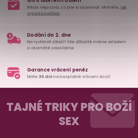
Z
á
TAJNÉ TRIKY PRO BOŽÍ
p
SEX
a
98% spokojenost
t
dle
recenzí ověřených zakazníků
na Heuréce