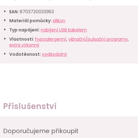
EAN
:
8703720033953
Materiál pomůcky
:
silikon
Typ napájení
:
nabíjení USB kabelem
Vlastnosti
:
hypoalergenní
,
vibrační/pulsační programy
,
extra výkonný
Vodotěsnost
:
voděodolný
Příslušenství
Doporučujeme přikoupit