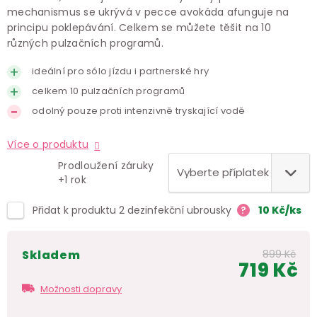
mechanismus se ukrývá v pecce avokáda afunguje na
principu poklepávání. Celkem se můžete těšit na 10
různých pulzačních programů.
ideální pro sólo jízdu i partnerské hry
celkem 10 pulzačních programů
odolný pouze proti intenzivně tryskající vodě
Více o produktu
Prodloužení záruky
+1 rok
Přidat k produktu 2 dezinfekční ubrousky
?
10
Kč
/ks
skladem
899 Kč
719 Kč
Měr
Možnosti dopravy
cen