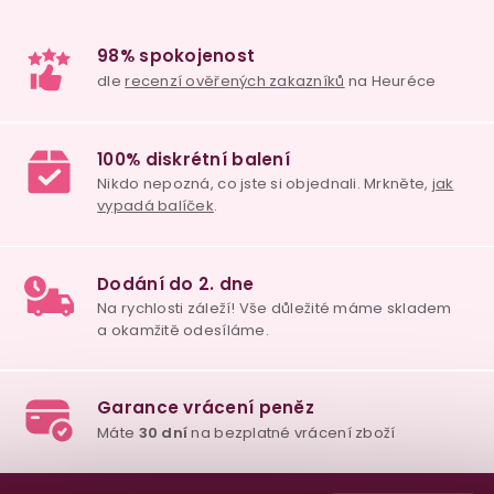
y
v
ý
p
i
s
u
98% spokojenost
dle
recenzí ověřených zakazníků
na Heuréce
100% diskrétní balení
Nikdo nepozná, co jste si objednali. Mrkněte,
j
Z