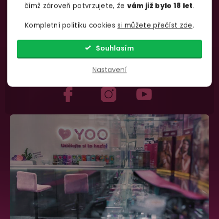
čímž zároveň potvrzujete, že
vám již bylo 18 let
.
Kompletní politiku cookies
si můžete přečíst zde
.
735 876 206
info@yoo.cz
Souhlasím
(Po-Pá 7.00-18.00)
Napište nám kdykoliv
Nastavení