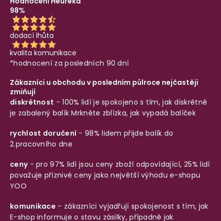
Hodnocení Heureka
98%
dodací lhůta
kvalita komunikace
*hodnocení za posledních 90 dní
Zákazníci u obchodu v posledním půlroce nejčastěji
zmiňují
diskrétnost
- 100% lidí je spokojeno s tím, jak diskrétně
je zabalený balík
Mrkněte zblízka, jak vypadá balíček
rychlost doručení
- 98% lidem přijde balík do
2.pracovního dne
ceny
- pro 97% lidí jsou ceny zboží odpovídající, 25% lidí
považuje příznivé ceny jako největší výhodu e-shopu
YOO
komunikace
- zákazníci vyjadřují spokojenost s tím, jak
E-shop informuje o stavu zásilky, případně jak