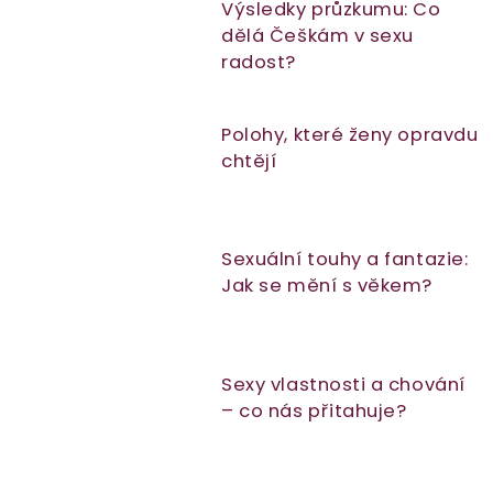
Výsledky průzkumu: Co
s
dělá Češkám v sexu
č
radost?
l
á
Polohy, které ženy opravdu
n
chtějí
k
ů
Sexuální touhy a fantazie:
Jak se mění s věkem?
Sexy vlastnosti a chování
– co nás přitahuje?