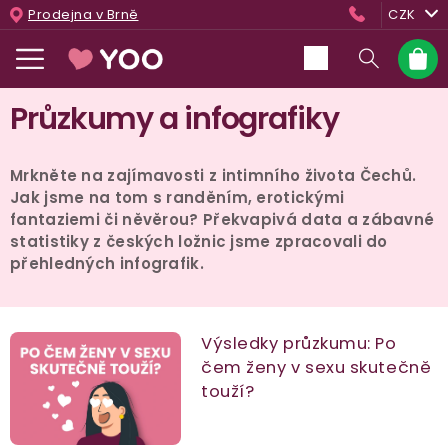
Přejít
Prodejna v Brně
CZK
na
obsah
Nákup
košík
Průzkumy a infografiky
Mrkněte na zajímavosti z intimního života Čechů.
Jak jsme na tom s randěním, erotickými
fantaziemi či něvěrou? Překvapivá data a zábavné
statistiky z českých ložnic jsme zpracovali do
přehledných infografik.
V
Výsledky průzkumu: Po
čem ženy v sexu skutečně
ý
touží?
p
i