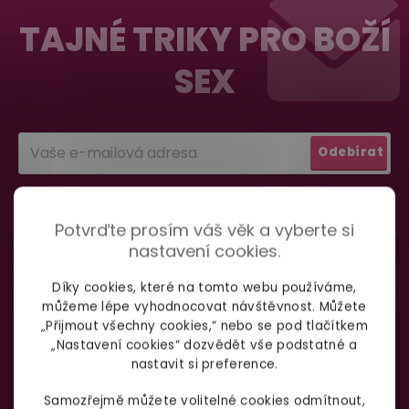
vypadá balíček
.
á
TAJNÉ TRIKY PRO BOŽÍ
p
SEX
a
Dodání do 2. dne
Na rychlosti záleží! Vše důležité máme sklade
t
a okamžitě odesíláme.
í
Odebírat
Garance vrácení peněz
podmínkami ochrany
Vložením e-mailu souhlasíte s
osobních údajů
Máte
30 dní
na bezplatné vrácení zboží
Potvrďte prosím váš věk a vyberte si
nastavení cookies.
Díky cookies, které na tomto webu používáme,
můžeme lépe vyhodnocovat návštěvnost. Můžete
„Přijmout všechny cookies,“ nebo se pod tlačítkem
„Nastavení cookies“ dozvědět vše podstatné a
Nevíte si rady
s výběrem zboží?
nastavit si preference.
Zavolejte Jolaně
Samozřejmě můžete volitelné cookies odmítnout,