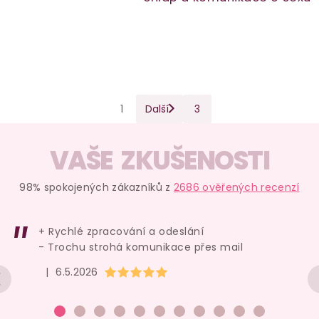
S
O
1
Další
3
t
v
r
l
VAŠE ZKUŠENOSTI
á
á
n
d
k
98% spokojených zákazníků z
2686 ověřených recenzí
a
o
c
v
+ Rychlé zpracování a odeslání
í
á
- Trochu strohá komunikace přes mail
n
p
Hodnocení obchodu je 5 z 5 hvězdiček.
í
|
6.5.2026
r
v
k