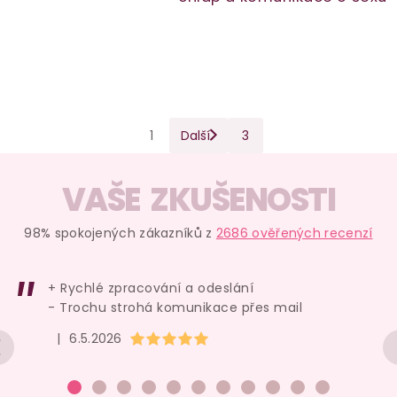
S
O
1
Další
3
t
v
r
l
VAŠE ZKUŠENOSTI
á
á
n
d
k
98% spokojených zákazníků z
2686 ověřených recenzí
a
o
c
v
+ Rychlé zpracování a odeslání
í
á
- Trochu strohá komunikace přes mail
n
p
Hodnocení obchodu je 5 z 5 hvězdiček.
í
|
6.5.2026
r
v
k