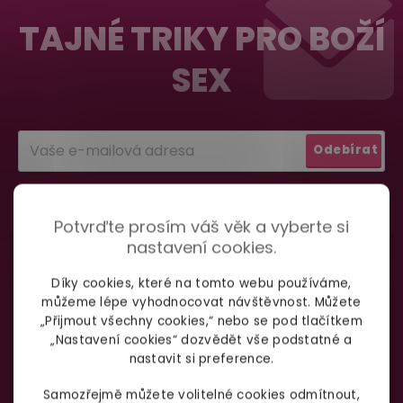
vypadá balíček
.
á
TAJNÉ TRIKY PRO BOŽÍ
p
SEX
a
Dodání do 2. dne
Na rychlosti záleží! Vše důležité máme sklade
t
a okamžitě odesíláme.
í
Odebírat
Garance vrácení peněz
podmínkami ochrany
Vložením e-mailu souhlasíte s
osobních údajů
Máte
30 dní
na bezplatné vrácení zboží
Potvrďte prosím váš věk a vyberte si
nastavení cookies.
Díky cookies, které na tomto webu používáme,
můžeme lépe vyhodnocovat návštěvnost. Můžete
„Přijmout všechny cookies,“ nebo se pod tlačítkem
„Nastavení cookies“ dozvědět vše podstatné a
Nevíte si rady
s výběrem zboží?
nastavit si preference.
Zavolejte Jolaně
Samozřejmě můžete volitelné cookies odmítnout,