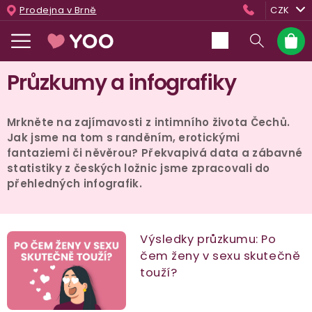
Přejít
Prodejna v Brně
CZK
na
obsah
Nákup
košík
Průzkumy a infografiky
Mrkněte na zajímavosti z intimního života Čechů.
Jak jsme na tom s randěním, erotickými
fantaziemi či něvěrou? Překvapivá data a zábavné
statistiky z českých ložnic jsme zpracovali do
přehledných infografik.
V
Výsledky průzkumu: Po
čem ženy v sexu skutečně
ý
touží?
p
i