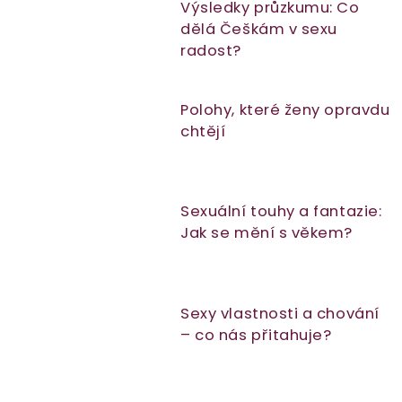
Výsledky průzkumu: Co
s
dělá Češkám v sexu
č
radost?
l
á
Polohy, které ženy opravdu
n
chtějí
k
ů
Sexuální touhy a fantazie:
Jak se mění s věkem?
Sexy vlastnosti a chování
– co nás přitahuje?