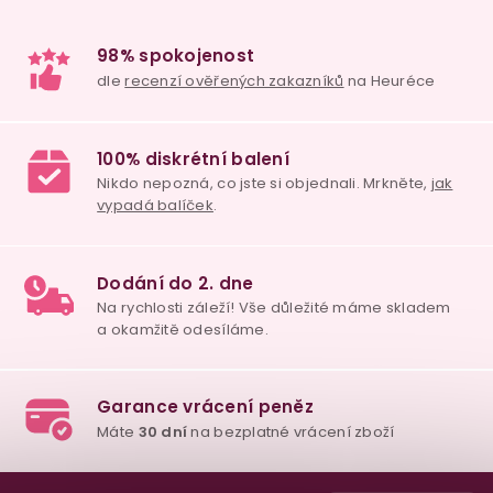
y
v
ý
p
i
s
u
98% spokojenost
dle
recenzí ověřených zakazníků
na Heuréce
100% diskrétní balení
Nikdo nepozná, co jste si objednali. Mrkněte,
j
Z