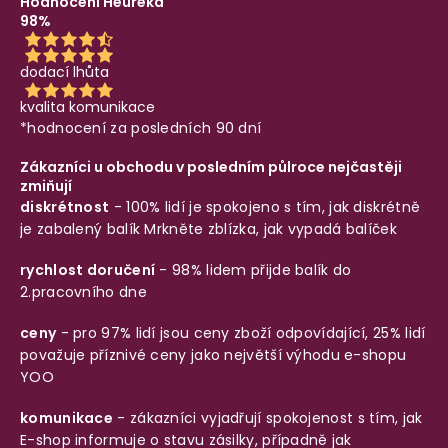
Hodnocení Heureka
98%
dodací lhůta
kvalita komunikace
*hodnocení za posledních 90 dní
Zákazníci u obchodu v posledním půlroce nejčastěji
zmiňují
diskrétnost
- 100% lidí je spokojeno s tím, jak diskrétně
je zabalený balík
Mrkněte zblízka, jak vypadá balíček
rychlost doručení
- 98% lidem přijde balík do
2.pracovního dne
ceny
- pro 97% lidí jsou ceny zboží odpovídající, 25% lidí
považuje příznivé ceny jako největší výhodu e-shopu
YOO
komunikace
- zákazníci vyjadřují spokojenost s tím, jak
E-shop informuje o stavu zásilky, případně jak