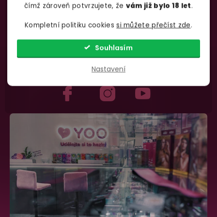
čímž zároveň potvrzujete, že
vám již bylo 18 let
.
Kompletní politiku cookies
si můžete přečíst zde
.
735 876 206
info@yoo.cz
Souhlasím
(Po-Pá 7.00-18.00)
Napište nám kdykoliv
Nastavení