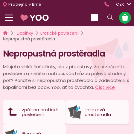
Přejít
Prodejna v Brně
CZK
na
obsah
Nákup
košík
Domů
Doplňky
Erotické povlečení
Nepropustná prostěradla
Nepropustná prostěradla
Milujete vlhké čuňačinky, ale z představy, že si zašpiníte
povlečení a zničíte matraci, vás hrůzou polévá studený
pot? Pořiďte si nepropustná prostěradla a zadivočte si s
kapalinami bez obav. Yoo, ať to čvachtá.
Číst více
zpět na erotické
Latexová
povlečení
prostěradla
Gumová