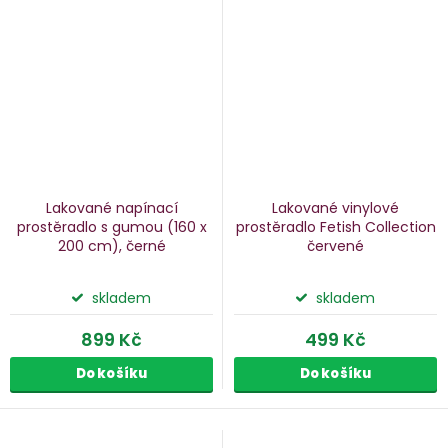
Lakované napínací
Lakované vinylové
prostěradlo s gumou
(160 x
prostěradlo Fetish Collection
200 cm), černé
červené
skladem
skladem
899 Kč
499 Kč
Do košíku
Do košíku