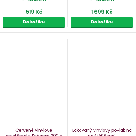
519 Kč
1 699 Kč
Do košíku
Do košíku
Červené vinylové
Lakovaný vinylový povlak na
prostěradlo Taboom
200 x
polštář
černý