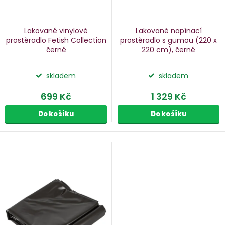
u
d
k
u
Lakované vinylové
Lakované napínací
k
prostěradlo Fetish Collection
prostěradlo s gumou
(220 x
černé
220 cm), černé
ů
t
ů
skladem
skladem
699 Kč
1 329 Kč
Do košíku
Do košíku