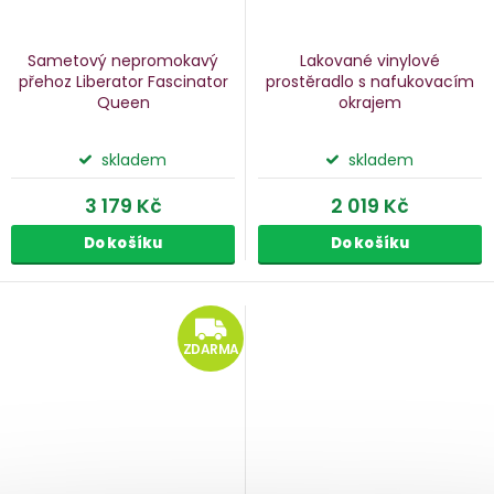
Sametový nepromokavý
Lakované vinylové
přehoz Liberator Fascinator
prostěradlo s nafukovacím
Queen
okrajem
skladem
skladem
3 179 Kč
2 019 Kč
Do košíku
Do košíku
ZDARMA
ZDARMA