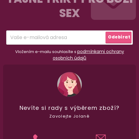
p
SEX
a
t
í
Odebírat
podmínkami ochrany
Vložením e-mailu souhlasíte s
osobních údajů
98% spokojenost
dle
recenzí ověřených zakazníků
na Heuréce
100% diskrétní balení
Nikdo nepozná, co jste si objednali. Mrkněte,
j
Nevíte si rady
s výběrem zboží?
vypadá balíček
.
Zavolejte Jolaně
Dodání do 2. dne