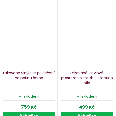
Lakované vinylové povlečení
Lakované vinylové
na peřinu
černé
prostěradlo Fetish Collection
bílé
skladem
skladem
759 Kč
499 Kč
Do košíku
Do košíku