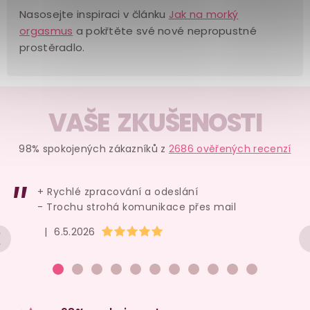
Nasosejte inspiraci v článku
Jak na morký
orgasmus
a pokřtěte své nové nepropustné
prostěradlo.
VAŠE ZKUŠENOSTI
98% spokojených zákazníků z
2686 ověřených recenzí
+ Rychlé zpracování a odeslání
- Trochu strohá komunikace přes mail
Hodnocení obchodu je 5 z 5 hvězdiček.
|
6.5.2026