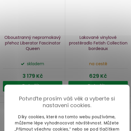
Oboustranný nepromokavý
Lakované vinylové
přehoz Liberator Fascinator
prostěradlo Fetish Collection
Queen
bordeaux
skladem
na cestě
3 179 Kč
629 Kč
Do košíku
Do košíku
Nepropustná prostěradla
Potvrďte prosím váš věk a vyberte si
nastavení cookies.
O
Chystáte se na mokré radovánky a nechcete si
promočit postel?
Pořiďte si nepropustná
v
Díky cookies, které na tomto webu používáme,
prostěradla, která ochrání vaši matraci i peřiny
l
můžeme lépe vyhodnocovat návštěvnost. Můžete
před ušpiněním i promočením
. YOOooo, teď už
á
„Přijmout všechny cookies,“ nebo se pod tlačítkem