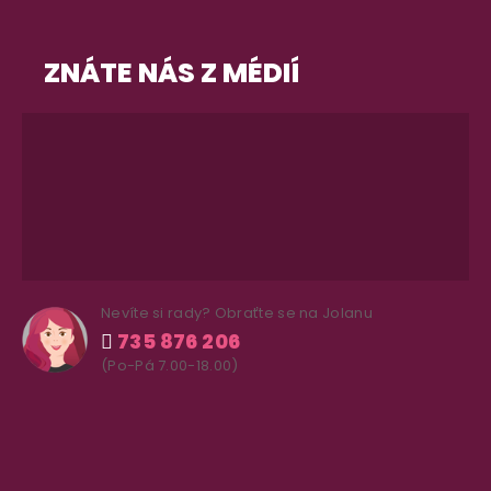
ZNÁTE NÁS Z MÉDIÍ
Nevíte si rady? Obraťte se na Jolanu
735 876 206
(Po-Pá 7.00-18.00)