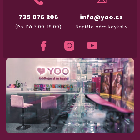
Na rychlosti záleží! Vše důležité máme sklade
a okamžitě odesíláme.
735 876 206
info@yoo.cz
(Po-Pá 7.00-18.00)
Napište nám kdykoliv
Garance vrácení peněz
Máte
30 dní
na bezplatné vrácení zboží