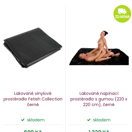
V
e
ý
ZDARMA
n
p
i
p
s
p
o
r
d
o
u
d
k
u
Lakované vinylové
Lakované napínací
k
prostěradlo Fetish Collection
prostěradlo s gumou
(220 x
černé
220 cm), černé
ů
t
ů
skladem
skladem