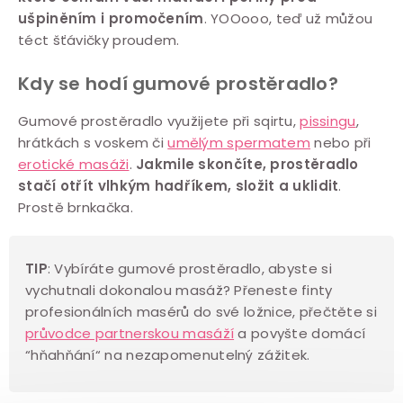
l
ušpiněním i promočením
. YOOooo, teď už můžou
á
téct šťávičky proudem.
d
a
Kdy se hodí gumové prostěradlo?
c
Gumové prostěradlo využijete při sqirtu,
pissingu
,
í
hrátkách s voskem či
umělým spermatem
nebo při
p
erotické masáži
.
Jakmile skončíte, prostěradlo
r
stačí otřít vlhkým hadříkem, složit a uklidit
.
v
Prostě brnkačka.
k
y
v
TIP
: Vybíráte gumové prostěradlo, abyste si
vychutnali dokonalou masáž? Přeneste finty
ý
profesionálních masérů do své ložnice, přečtěte si
p
průvodce partnerskou masáží
a povyšte domácí
i
“hňahňání“ na nezapomenutelný zážitek.
s
u