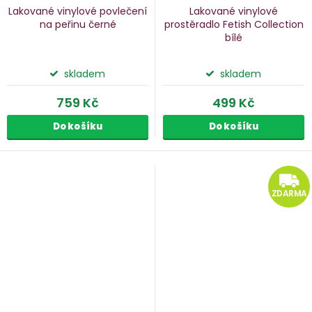
Lakované vinylové povlečení
Lakované vinylové
na peřinu
černé
prostěradlo Fetish Collection
bílé
skladem
skladem
759 Kč
499 Kč
Do košíku
Do košíku
ZDARMA