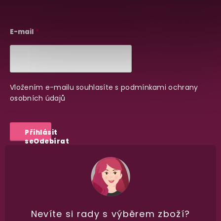
vypadá balíček
.
E-mail
Dodání do 2. dne
Na rychlosti záleží! Vše důležité máme sklade
a okamžitě odesíláme.
Vložením e-mailu souhlasíte s
podmínkami ochrany
osobních údajů
Garance vrácení peněz
Máte
30 dní
na bezplatné vrácení zboží
Přihlásit
se
Odebírat
Nevíte si rady
s výběrem zboží?