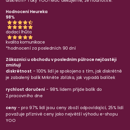
diskrétní? Taky YOO! Moc děkujeme, že hodnotíte.
Hodnocení Heureka
98%
dodací lhůta
kvalita komunikace
*hodnocení za posledních 90 dní
Zákazníci u obchodu v posledním půlroce nejčastěji
zmiňují
diskrétnost
- 100% lidí je spokojeno s tím, jak diskrétně
je zabalený balík
Mrkněte zblízka, jak vypadá balíček
rychlost doručení
- 98% lidem přijde balík do
2.pracovního dne
ceny
- pro 97% lidí jsou ceny zboží odpovídající, 25% lidí
považuje příznivé ceny jako největší výhodu e-shopu
YOO