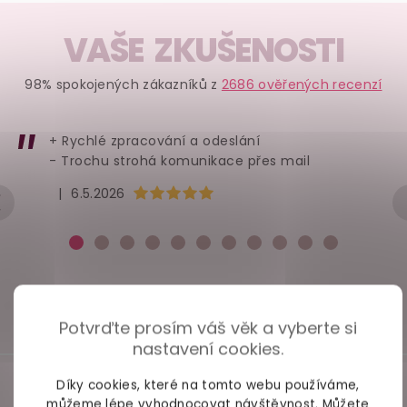
VAŠE ZKUŠENOSTI
98% spokojených zákazníků z
2686 ověřených recenzí
+ Rychlé zpracování a odeslání
- Trochu strohá komunikace přes mail
Hodnocení obchodu je 5 z 5 hvězdiček.
|
6.5.2026
Potvrďte prosím váš věk a vyberte si
nastavení cookies.
Díky cookies, které na tomto webu používáme,
můžeme lépe vyhodnocovat návštěvnost. Můžete