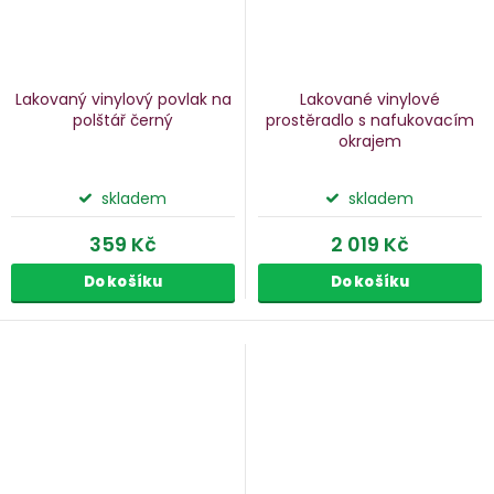
Lakovaný vinylový povlak na
Lakované vinylové
polštář
černý
prostěradlo s nafukovacím
okrajem
skladem
skladem
359 Kč
2 019 Kč
Do košíku
Do košíku