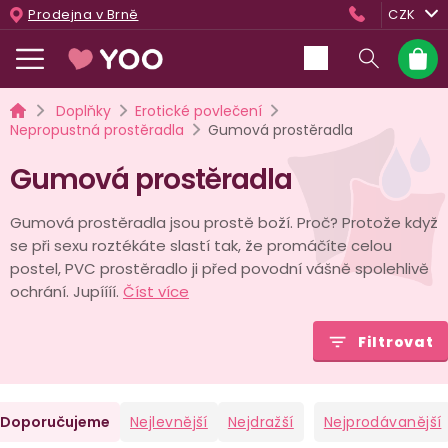
Přejít
Prodejna v Brně
CZK
na
obsah
Nákup
košík
Domů
Doplňky
Erotické povlečení
Nepropustná prostěradla
Gumová prostěradla
Gumová prostěradla
Gumová prostěradla jsou prostě boží. Proč? Protože když
se při sexu roztékáte slastí tak, že promáčíte celou
postel, PVC prostěradlo ji před povodní vášně spolehlivě
ochrání. Jupíííí.
Číst více
Filtrovat
Ř
Doporučujeme
Nejlevnější
Nejdražší
Nejprodávanější
a