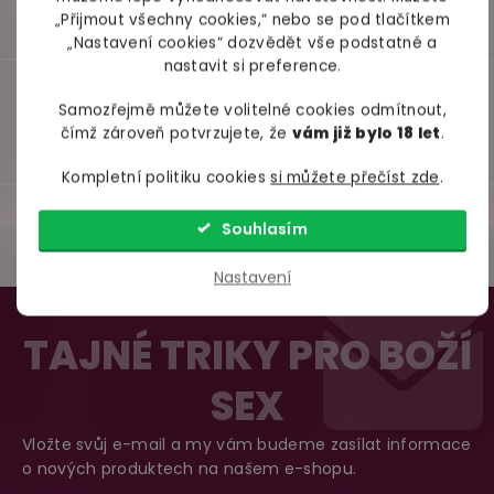
„Přijmout všechny cookies,“ nebo se pod tlačítkem
„Nastavení cookies“ dozvědět vše podstatné a
nastavit si preference.
Samozřejmě můžete volitelné cookies odmítnout,
čímž zároveň potvrzujete, že
vám již bylo 18 let
.
Kompletní politiku cookies
si můžete přečíst zde
.
Souhlasím
Nastavení
Z
á
TAJNÉ TRIKY PRO BOŽÍ
98% spokojenost
p
dle
recenzí ověřených zakazníků
na Heuréce
SEX
a
t
Vložte svůj e-mail a my vám budeme zasílat informace
100% diskrétní balení
í
o nových produktech na našem e-shopu.
Nikdo nepozná, co jste si objednali. Mrkněte,
j