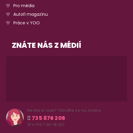
Pro média
Autoři magazínu
Práce v YOO
ZNÁTE NÁS Z MÉDIÍ
Nevíte si rady? Obraťte se na Jolanu
735 876 206
(Po-Pá 7.00-18.00)