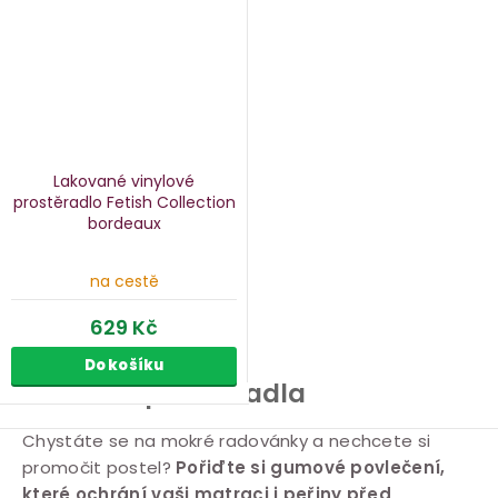
Lakované vinylové
prostěradlo Fetish Collection
bordeaux
na cestě
629 Kč
Do košíku
Gumová prostěradla
O
Chystáte se na mokré radovánky a nechcete si
promočit postel?
Pořiďte si gumové povlečení,
v
které ochrání vaši matraci i peřiny před