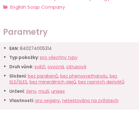
English Soap Company
Parametry
EAN
:
840274005314
Typ pokožky
:
pro všechny typy
Druh vůně
:
svěží
,
ovocná
,
citrusová
Složení
:
bez parabenů
,
bez phenoxyethanolu
,
bez
SLS/SLES
,
bez minerálních olejů
,
bez ropných derivátů
Určení
:
ženy
,
muži
,
unisex
Vlastnosti
:
pro vegany
,
netestováno na zvířatech