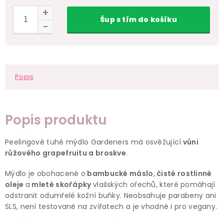
Šup
s tím
do košíku
Popis
Popis produktu
Peelingové tuhé mýdlo Gardeners má osvěžující
vůni
růžového grapefruitu a broskve
.
Mýdlo je obohacené o
bambucké máslo
,
čisté rostlinné
oleje
a
mleté skořápky
vlašských ořechů, které pomáhají
odstranit odumřelé kožní buňky. Neobsahuje parabeny ani
SLS, není testované na zvířatech a je vhodné i pro vegany.