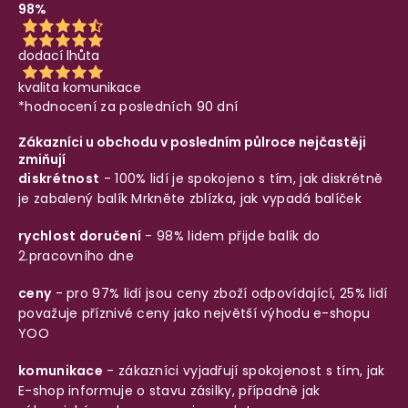
98%
dodací lhůta
kvalita komunikace
*hodnocení za posledních 90 dní
Zákazníci u obchodu v posledním půlroce nejčastěji
zmiňují
diskrétnost
- 100% lidí je spokojeno s tím, jak diskrétně
je zabalený balík
Mrkněte zblízka, jak vypadá balíček
rychlost doručení
- 98% lidem přijde balík do
2.pracovního dne
ceny
- pro 97% lidí jsou ceny zboží odpovídající, 25% lidí
považuje příznivé ceny jako největší výhodu e-shopu
YOO
komunikace
- zákazníci vyjadřují spokojenost s tím, jak
E-shop informuje o stavu zásilky, případně jak