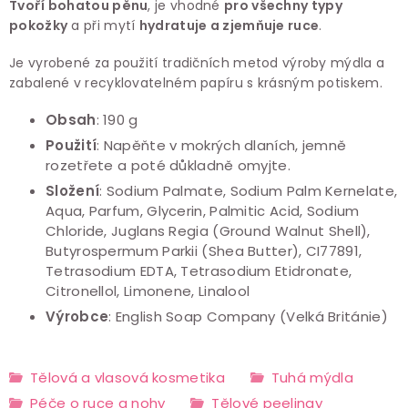
Tvoří bohatou pěnu
, je vhodné
pro všechny typy
pokožky
a při mytí
hydratuje a zjemňuje ruce
.
Je vyrobené za použití tradičních metod výroby mýdla a
zabalené v recyklovatelném papíru s krásným potiskem.
Obsah
: 190 g
Použití
: Napěňte v mokrých dlaních, jemně
rozetřete a poté důkladně omyjte.
Složení
: Sodium Palmate, Sodium Palm Kernelate,
Aqua, Parfum, Glycerin, Palmitic Acid, Sodium
Chloride, Juglans Regia (Ground Walnut Shell),
Butyrospermum Parkii (Shea Butter), CI77891,
Tetrasodium EDTA, Tetrasodium Etidronate,
Citronellol, Limonene, Linalool
Výrobce
: English Soap Company (Velká Británie)
Tělová a vlasová kosmetika
Tuhá mýdla
Péče o ruce a nohy
Tělové peelingy