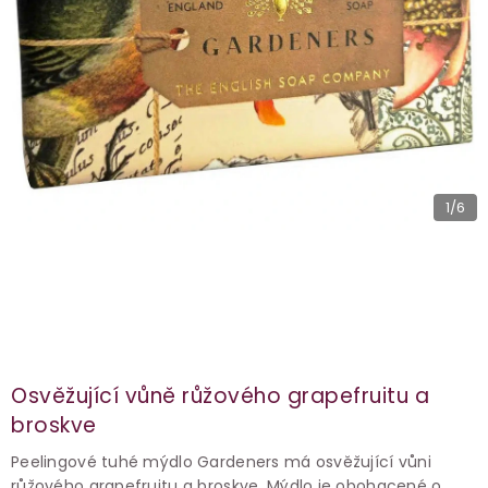
1
/6
Osvěžující vůně růžového grapefruitu a
broskve
Peelingové tuhé mýdlo Gardeners má osvěžující vůni
růžového grapefruitu a broskve. Mýdlo je obohacené o