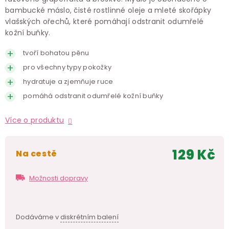
bambucké máslo, čisté rostlinné oleje a mleté skořápky
vlašských ořechů, které pomáhají odstranit odumřelé
kožní buňky.
tvoří bohatou pěnu
pro všechny typy pokožky
hydratuje a zjemňuje ruce
pomáhá odstranit odumřelé kožní buňky
Více o produktu
129 Kč
na cestě
Měr
cen
Možnosti dopravy
Dodáváme v
diskrétním balení