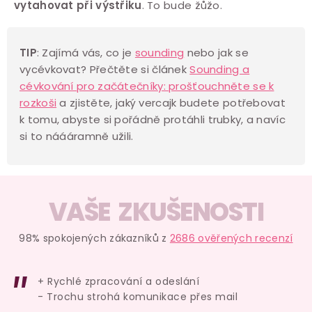
y
vytahovat při výstřiku
. To bude žůžo.
v
ý
TIP
: Zajímá vás, co je
sounding
nebo jak se
p
vycévkovat? Přečtěte si článek
Sounding a
i
cévkování pro začátečníky: prošťouchněte se k
s
rozkoši
a zjistěte, jaký vercajk budete potřebovat
u
k tomu, abyste si pořádně protáhli trubky, a navíc
si to náááramně užili.
VAŠE ZKUŠENOSTI
98% spokojených zákazníků z
2686 ověřených recenzí
+ Rychlé zpracování a odeslání
- Trochu strohá komunikace přes mail