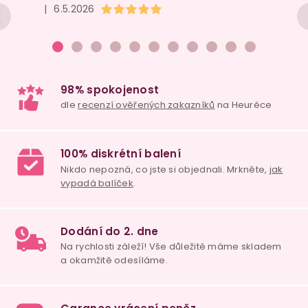
Hodnocení obchodu je 5 z 5 hvězdiček.
|
6.5.2026
98% spokojenost
dle
recenzí ověřených zakazníků
na Heuréce
100% diskrétní balení