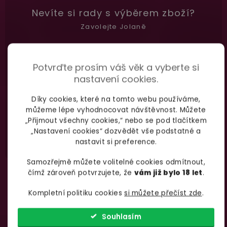
Nevíte si rady
s výběrem zboží?
Zavolejte Jolaně
Potvrďte prosím váš věk a vyberte si
nastavení cookies.
735 876 206
info@yoo.cz
Díky cookies, které na tomto webu používáme,
(Po-Pá 7.00-18.00)
Napište nám kdykoliv
můžeme lépe vyhodnocovat návštěvnost. Můžete
„Přijmout všechny cookies,“ nebo se pod tlačítkem
„Nastavení cookies“ dozvědět vše podstatné a
nastavit si preference.
Samozřejmě můžete volitelné cookies odmítnout,
čímž zároveň potvrzujete, že
vám již bylo 18 let
.
Kompletní politiku cookies
si můžete přečíst zde
.
Souhlasím