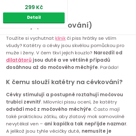
299 Kč
Detail
Katétry (na cévkování)
O
Toužíte si vychutnat
klinik
či piss hrátky se vším
všudy? Katétry a cévky jsou skvělou pomůckou pro
v
muže i ženy. V čem tkví jejich kouzlo?
Narozdíl od
l
dilatátorů
jsou duté a ve většině případů
á
dosáhnou až do močového měchýře
. Paráda!
d
a
K čemu slouží katétry na cévkování?
c
Cévky stimulují a postupně roztahují močovou
í
trubici zevnitř
. Milovníci pissu ocení, že katétry
p
odvádí moč z močového měchýře
. Často mají
r
také praktickou zátku, aby zlatavý mok samovolně
v
nevytékal ven –
ani kapička tak nepřijde nazmar
.
k
A jelikož jsou tyhle věcičky duté,
nemusíte je