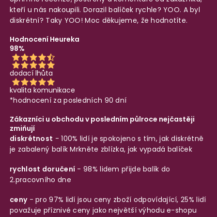
kteří u nás nakoupili. Dorazil balíček rychle? YOO. A byl
diskrétní? Taky YOO! Moc děkujeme, že hodnotíte.
Hodnocení Heureka
98%
dodací lhůta
kvalita komunikace
*hodnocení za posledních 90 dní
Zákazníci u obchodu v posledním půlroce nejčastěji
zmiňují
diskrétnost
- 100% lidí je spokojeno s tím, jak diskrétně
je zabalený balík
Mrkněte zblízka, jak vypadá balíček
rychlost doručení
- 98% lidem přijde balík do
2.pracovního dne
ceny
- pro 97% lidí jsou ceny zboží odpovídající, 25% lidí
považuje příznivé ceny jako největší výhodu e-shopu