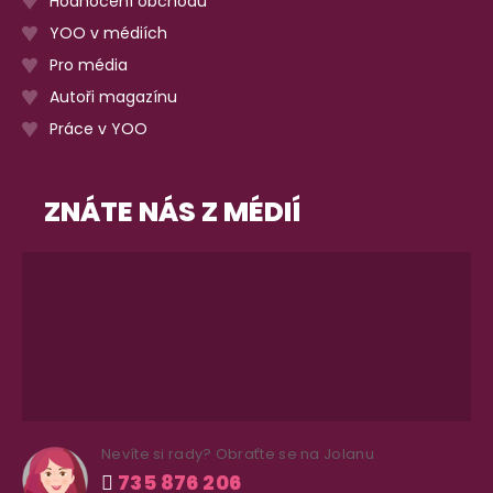
Hodnocení obchodu
YOO v médiích
Pro média
Autoři magazínu
Práce v YOO
ZNÁTE NÁS Z MÉDIÍ
Nevíte si rady? Obraťte se na Jolanu
735 876 206