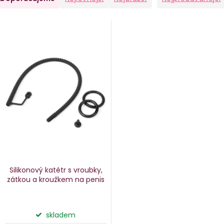
a
V
e
ý
n
p
i
p
s
p
o
r
d
o
u
d
k
u
Silikonový katétr s vroubky,
k
zátkou a kroužkem na penis
ů
t
ů
skladem