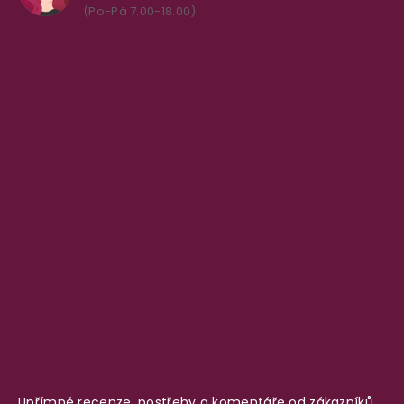
(Po-Pá 7.00-18.00)
Upřímné recenze, postřehy a komentáře od zákazníků,