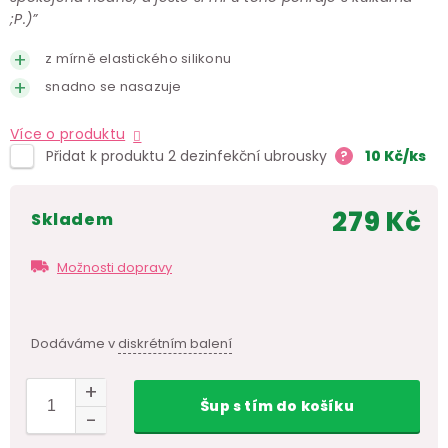
;P.)”
z mírně elastického silikonu
snadno se nasazuje
Více o produktu
Přidat k produktu 2 dezinfekční ubrousky
?
10
Kč
/ks
279 Kč
skladem
Měr
cen
Možnosti dopravy
Dodáváme v
diskrétním balení
Šup
s tím
do košíku