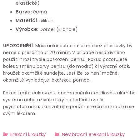
elastické)
Barva
: černá
Materiál
: silikon
Výrobce
: Dorcel (Francie)
UPOZORNĚNÍ
: Maximální doba
nasazení bez přestávky by
neměla přesáhnout
20 minut. V případě nesprávného
použití hrozí trvalé poškození penisu. Pokud pozorujete
bolest, změnu barvy penisu (do modra) či výrazný otok,
kroužek okamžitě sundejte. Jestliže to není možné,
okamžitě vyhledejte lékařskou pomoc.
Pokud trpíte cukrovkou, onemocněním kardiovaskulárního
systému nebo užíváte léky na ředění krve či
psychofarmaka, zkonzultujte použití erekčního kroužku se
svým lékařem.
Erekční kroužky
Nevibrační erekční kroužky