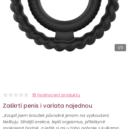
1
/11
18 hodnocení produktu
Zaškrtí penis i varlata najednou
„Koupil jsem kroužek původně jenom na vyzkoušení.
Nelituju. Silnější erekce, lepší orgasmus, přítelkyně
spokojená hodně, a ještě si mi u toho pohraje s kulkama