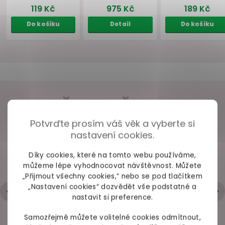
Akce
–15 %
Bestseller
VAŠE ZKUŠENOSTI
Potvrďte prosím váš věk a vyberte si
98% spokojených zákazníků z
2686 ověřených recenzí
nastavení cookies.
Masturbační
Vibrační vajíčko
Dvojitý st
vajíčko Satisfyer
Satisfyer Shiny Petal
erekční k
Savage
Bad Ki
Díky cookies, které na tomto webu používáme,
+ Rychlé zpracování a odeslání
můžeme lépe vyhodnocovat návštěvnost. Můžete
- Trochu strohá komunikace přes mail
„Přijmout všechny cookies,“ nebo se pod tlačítkem
skladem
skladem
od 19.
Hodnocení obchodu je 5 z 5 hvězdiček.
|
6.5.2026
„Nastavení cookies“ dozvědět vše podstatné a
nastavit si preference.
119 Kč
975 Kč
189 
Samozřejmě můžete volitelné cookies odmítnout,