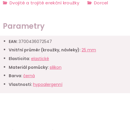
Dvojité a trojité erekční kroužky
Dorcel
Parametry
EAN
:
3700436072547
Vnitřní průměr (kroužky, návleky)
:
25 mm
Elasticita
:
elastické
Materiál pomůcky
:
silikon
Barva
:
černá
Vlastnosti
:
hypoalergenní