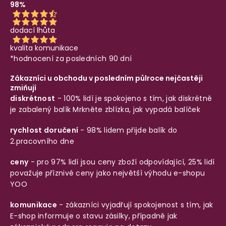
98%
dodací lhůta
kvalita komunikace
*hodnocení za posledních 90 dní
Zákazníci u obchodu v posledním půlroce nejčastěji
zmiňují
diskrétnost
- 100% lidí je spokojeno s tím, jak diskrétně
je zabalený balík
Mrkněte zblízka, jak vypadá balíček
rychlost doručení
- 98% lidem přijde balík do
2.pracovního dne
ceny
- pro 97% lidí jsou ceny zboží odpovídající, 25% lidí
považuje příznivé ceny jako největší výhodu e-shopu
YOO
komunikace
- zákazníci vyjadřují spokojenost s tím, jak
E-shop informuje o stavu zásilky, případně jak