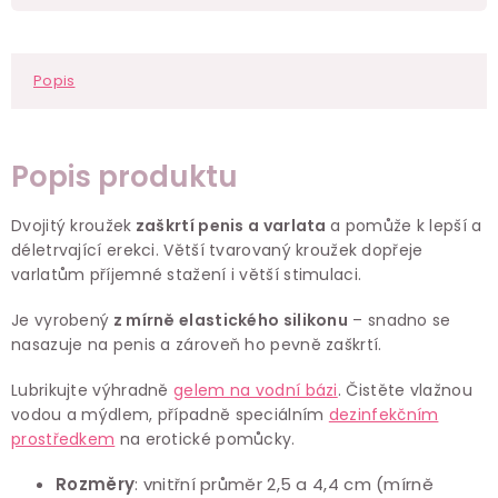
Popis
Popis produktu
Dvojitý kroužek
zaškrtí penis a varlata
a pomůže k lepší a
déletrvající erekci. Větší tvarovaný kroužek dopřeje
varlatům příjemné stažení i větší stimulaci.
Je vyrobený
z mírně elastického silikonu
– snadno se
nasazuje na penis a zároveň ho pevně zaškrtí.
Lubrikujte výhradně
gelem na vodní bázi
. Čistěte vlažnou
vodou a mýdlem, případně speciálním
dezinfekčním
prostředkem
na erotické pomůcky.
Rozměry
: vnitřní průměr 2,5 a 4,4 cm (mírně