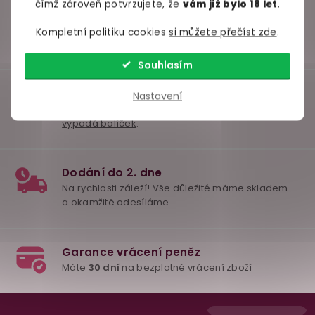
Do košíku
Detail
Do ko
čímž zároveň potvrzujete, že
vám již bylo 18 let
.
Kompletní politiku cookies
si můžete přečíst zde
.
Souhlasím
Nastavení
Z