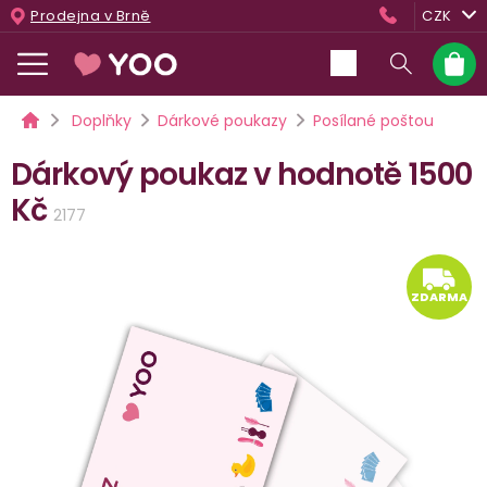
Přejít
Prodejna v Brně
CZK
na
obsah
Nákup
košík
Domů
Doplňky
Dárkové poukazy
Posílané poštou
Dárkový poukaz v hodnotě 1500
Kč
2177
ZD