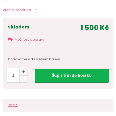
Více o produktu
1 500 Kč
skladem
Měr
cen
Možnosti dopravy
Dodáváme v
diskrétním balení
Šup
s tím
do košíku
Popis