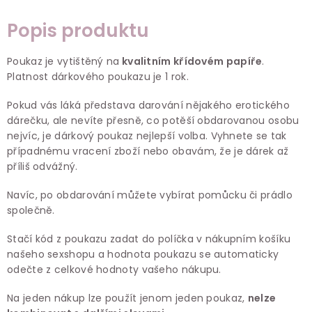
Popis produktu
Poukaz je vytištěný na
kvalitním křídovém papíře
.
Platnost dárkového poukazu je 1 rok.
Pokud vás láká představa darování nějakého erotického
dárečku, ale nevíte přesně, co potěší obdarovanou osobu
nejvíc, je dárkový poukaz nejlepší volba. Vyhnete se tak
případnému vracení zboží nebo obavám, že je dárek až
příliš odvážný.
Navíc, po obdarování můžete vybírat pomůcku či prádlo
společně.
Stačí kód z poukazu zadat do políčka v nákupním košíku
našeho sexshopu a hodnota poukazu se automaticky
odečte z celkové hodnoty vašeho nákupu.
Na jeden nákup lze použít jenom jeden poukaz,
nelze