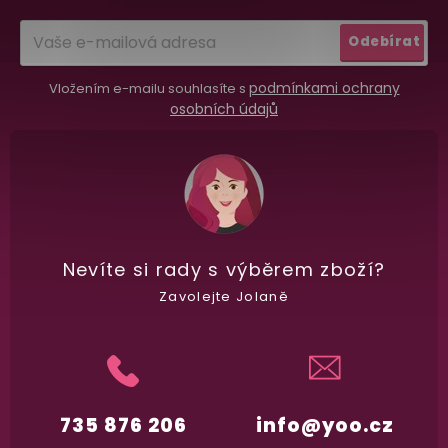
vypadá balíček
.
í
Odebírat
podmínkami ochrany
Vložením e-mailu souhlasíte s
Dodání do 2. dne
osobních údajů
Na rychlosti záleží! Vše důležité máme sklade
a okamžitě odesíláme.
Garance vrácení peněz
Máte
30 dní
na bezplatné vrácení zboží
Nevíte si rady
s výběrem zboží?
Zavolejte Jolaně
735 876 206
info@yoo.cz