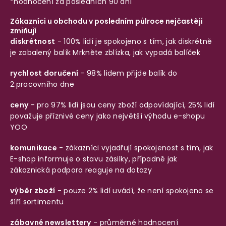
*hodnocení za posledních 90 dní
Zákazníci u obchodu v posledním půlroce nejčastěji
zmiňují
diskrétnost
- 100% lidí je spokojeno s tím, jak diskrétně
je zabalený balík
Mrkněte zblízka, jak vypadá balíček
rychlost doručení
- 98% lidem přijde balík do
2.pracovního dne
ceny
- pro 97% lidí jsou ceny zboží odpovídající, 25% lidí
považuje příznivé ceny jako největší výhodu e-shopu
YOO
komunikace
- zákazníci vyjadřují spokojenost s tím, jak
E-shop informuje o stavu zásilky, případně jak
zákaznická podpora reaguje na dotazy
výběr zboží
- pouze 2% lidí uvádí, že není spokojeno se
šíří sortimentu
zábavné newslettery
- průměrné hodnocení