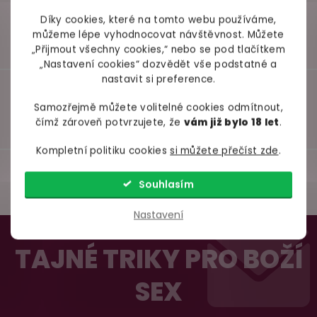
Díky cookies, které na tomto webu používáme,
můžeme lépe vyhodnocovat návštěvnost. Můžete
„Přijmout všechny cookies,“ nebo se pod tlačítkem
„Nastavení cookies“ dozvědět vše podstatné a
nastavit si preference.
Samozřejmě můžete volitelné cookies odmítnout,
čímž zároveň potvrzujete, že
vám již bylo 18 let
.
Kompletní politiku cookies
si můžete přečíst zde
.
Souhlasím
Nastavení
Z
98% spokojenost
dle
recenzí ověřených zakazníků
na Heuréce
á
TAJNÉ TRIKY PRO BOŽÍ
p
SEX
a
100% diskrétní balení
t
Nikdo nepozná, co jste si objednali. Mrkněte,
j