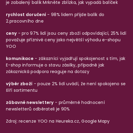
je zabalený balík
Mrkněte zblízka, jak vypadá balíček
rychlost doručení
- 98% lidem přijde balík do
2.pracovního dne
ceny
- pro 97% lidí jsou ceny zboží odpovídající, 25% lidí
považuje příznivé ceny jako největší výhodu e-shopu
YOO
komunikace
- zákazníci vyjadřují spokojenost s tím, jak
E-shop informuje o stavu zásilky, případně jak
zákaznická podpora reaguje na dotazy
výběr zboží
- pouze 2% lidí uvádí, že není spokojeno se
šíří sortimentu
zábavné newslettery
- průměrné hodnocení
newsletterů odběrateli je 90%
Zdroj: recenze YOO na
Heureka.cz
,
Google Mapy