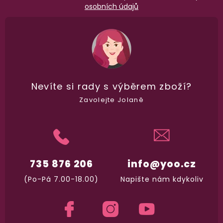
osobních údajů
98% spokojenost
dle
recenzí ověřených zakazníků
na Heuréce
Nevíte si rady
s výběrem zboží?
Zavolejte Jolaně
100% diskrétní balení
Nikdo nepozná, co jste si objednali. Mrkněte,
j
vypadá balíček
.
735 876 206
info@yoo.cz
Dodání do 2. dne
(Po-Pá 7.00-18.00)
Napište nám kdykoliv
Na rychlosti záleží! Vše důležité máme sklade
a okamžitě odesíláme.