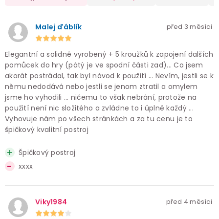
Malej ďáblík
před 3 měsíci
Elegantní a solidně vyrobený + 5 kroužků k zapojení dalších
pomůcek do hry (pátý je ve spodní části zad)... Co jsem
akorát postrádal, tak byl návod k použití ... Nevím, jestli se k
němu nedodává nebo jestli se jenom ztratil a omylem
jsme ho vyhodili ... ničemu to však nebrání, protože na
použití není nic složitého a zvládne to i úplně každý ...
Vyhovuje nám po všech stránkách a za tu cenu je to
špičkový kvalitní postroj
Špičkový postroj
xxxx
Viky1984
před 4 měsíci