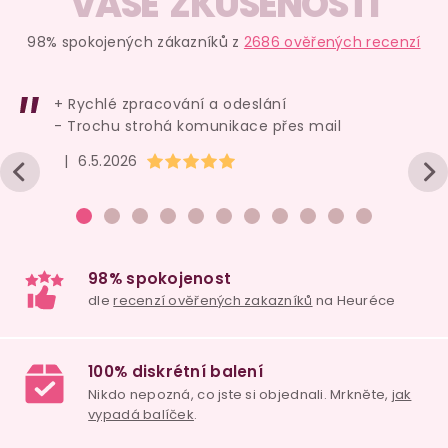
VAŠE ZKUŠENOSTI
Do košíku
Do košíku
Do ko
98% spokojených zákazníků z
2686 ověřených recenzí
+ Rychlé zpracování a odeslání
- Trochu strohá komunikace přes mail
Skvělá cena
Bestseller
Hodnocení obchodu je 5 z 5 hvězdiček.
|
6.5.2026
Bestseller
Zábavná erotická
Vakuová pumpička
Postroj s 
kostka se
na bradavky a
nohy i ruc
sexuálními
klitoris
sada 2 ks
Fantasy P
polohami
Mast
skladem
skladem
skl