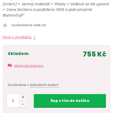
(smích) + Jemný materiál + Přezky + Velikost se dá upravit
+ Cena Sečteno a podtrženo 100% a jednoznačně
doporučuji!”
nastavitelná velikost
Více o produktu
755 Kč
skladem
Měr
cen
Možnosti dopravy
Dodáváme v
diskrétním balení
Šup
s tím
do košíku