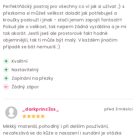
Perfektňácký postroj pro všechny co ví jak si užívat ;) s
přezkama si můžeš velikost doladit jak potřebuješ a
kroužky poslouží i jinak - stačí jenom zapojit fantazii!!!
Pokud jde o velikost, tak nejsem žádná vyzáblina a je mi
tak akorát. Jestli jseš ale prostorově fakt hodně
objemnější, tak ti může být malý. V každém jinačím
případě se bát nemusíš ;)
Kvalitní
Nastavitelný
Zapínání na přezky
Žádný zápor
_darkprinc3ss_
před 3 měsíci
Měkký materiál, pohodlný i při delším používání,
nezařezává se do kůže a nasazení i sundání je otázka