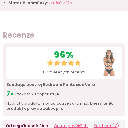
Materiál pomůcky
:
umělá kůže
Recenze
96%
z
7
ověřených recenzí
Bondage postroj Bedroom Fantasies Vera
7×
zákazníků doporučuje
Hodnotit produkty mohou pouze zákazníci, kteří si tento
produkt opravdu zakoupili
.
Od nejpřínosnějších
Od nejnovějších
Pozitivní
(7)
N