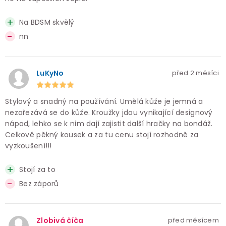
Na BDSM skvělý
nn
LuKyNo
před 2 měsíci
Stylový a snadný na používání. Umělá kůže je jemná a
nezařezává se do kůže. Kroužky jdou vynikající designový
nápad, lehko se k nim dají zajistit další hračky na bondáž.
Celkově pěkný kousek a za tu cenu stojí rozhodně za
vyzkoušení!!!
Stojí za to
Bez záporů
Zlobivá číča
před měsícem