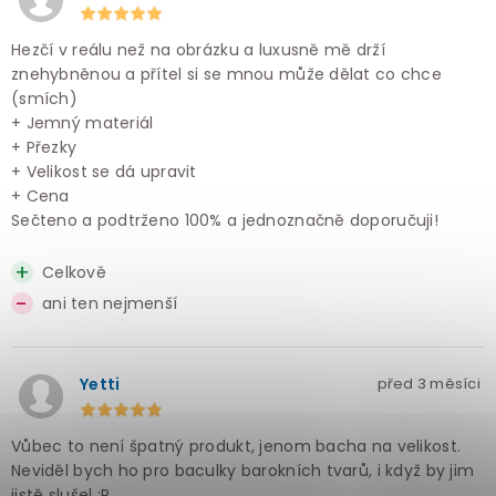
Hezčí v reálu než na obrázku a luxusně mě drží
znehybněnou a přítel si se mnou může dělat co chce
(smích)
+ Jemný materiál
+ Přezky
+ Velikost se dá upravit
+ Cena
Sečteno a podtrženo 100% a jednoznačně doporučuji!
Celkově
ani ten nejmenší
Yetti
před 3 měsíci
Vůbec to není špatný produkt, jenom bacha na velikost.
Neviděl bych ho pro baculky barokních tvarů, i když by jim
jistě slušel :P