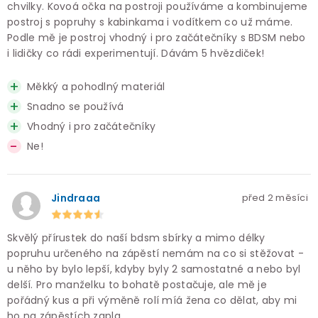
chvilky. Kovoá očka na postroji používáme a kombinujeme
postroj s popruhy s kabinkama i vodítkem co už máme.
Podle mě je postroj vhodný i pro začátečníky s BDSM nebo
i lidičky co rádi experimentují. Dávám 5 hvězdiček!
Měkký a pohodlný materiál
Snadno se používá
Vhodný i pro začátečníky
Ne!
Jindraaa
před 2 měsíci
Skvělý přírustek do naší bdsm sbírky a mimo délky
popruhu určeného na zápěstí nemám na co si stěžovat -
u něho by bylo lepší, kdyby byly 2 samostatné a nebo byl
delší. Pro manželku to bohatě postačuje, ale mě je
pořádný kus a při výměně rolí míá žena co dělat, aby mi
ho na zápěstích zapla.