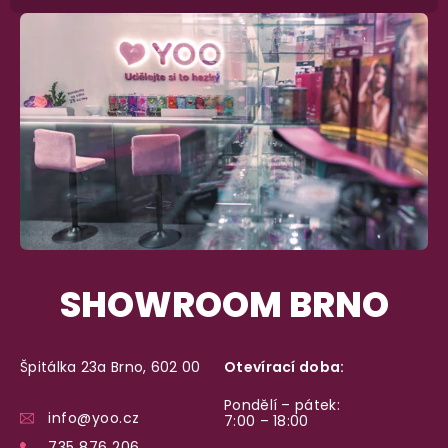
Garance vrácení peněz
Máte
30 dní
na bezplatné vrácení zboží
SHOWROOM BRNO
Špitálka 23a Brno, 602 00
Otevírací doba:
Pondělí – pátek:
info@yoo.cz
7:00 – 18:00
735 876 206