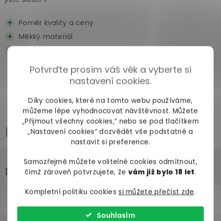
Poměr kvality a ceny
Měkký materiál
Nic
Potvrďte prosím váš věk a vyberte si
nastavení cookies.
Zobrazit všechny recenze
Díky cookies, které na tomto webu používáme,
můžeme lépe vyhodnocovat návštěvnost. Můžete
„Přijmout všechny cookies,“ nebo se pod tlačítkem
Příslušenství
„Nastavení cookies“ dozvědět vše podstatné a
nastavit si preference.
Samozřejmě můžete volitelné cookies odmítnout,
Doporučujeme přikoupit
čímž zároveň potvrzujete, že
vám již bylo 18 let
.
Kompletní politiku cookies
si můžete přečíst zde
.
Souhlasím