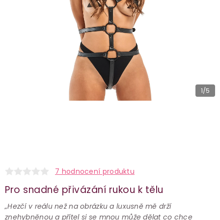
1
/5
7 hodnocení produktu
Pro snadné přivázání rukou k tělu
„Hezčí v reálu než na obrázku a luxusně mě drží
znehybněnou a přítel si se mnou může dělat co chce