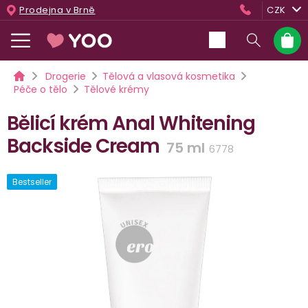
Přejít
Prodejna v Brně
CZK
na
obsah
Nákup
košík
Domů
Drogerie
Tělová a vlasová kosmetika
Péče o tělo
Tělové krémy
Bělicí krém Anal Whitening
Backside Cream
75 ml
6778
Bestseller