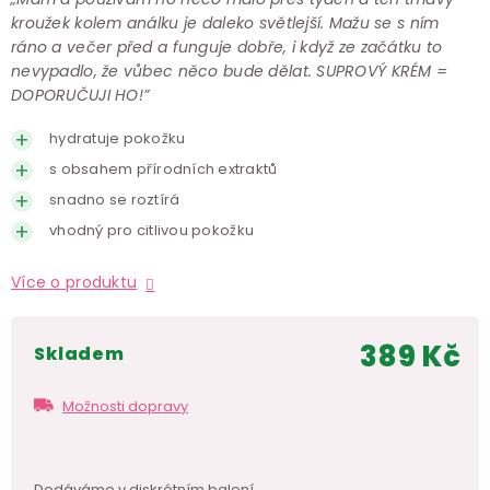
kroužek kolem análku je daleko světlejší. Mažu se s ním
ráno a večer před a funguje dobře, i když ze začátku to
nevypadlo, že vůbec něco bude dělat. SUPROVÝ KRÉM =
DOPORUČUJI HO!”
hydratuje pokožku
s obsahem přírodních extraktů
snadno se roztírá
vhodný pro citlivou pokožku
Více o produktu
389 Kč
skladem
Měr
cen
Možnosti dopravy
Dodáváme v
diskrétním balení