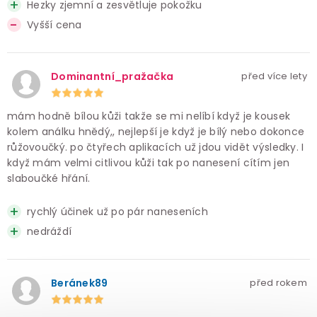
Hezky zjemní a zesvětluje pokožku
Vyšší cena
Dominantní_pražačka
před více lety
mám hodně bílou kůži takže se mi nelíbí když je kousek
kolem análku hnědý,, nejlepší je když je bílý nebo dokonce
růžovoučký. po čtyřech aplikacích už jdou vidět výsledky. I
když mám velmi citlivou kůži tak po nanesení cítím jen
slaboučké hřání.
rychlý účinek už po pár naneseních
nedráždí
Beránek89
před rokem