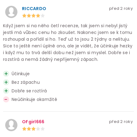
RICCARDO
před 2 roky
Když jsem si na něho četl recenze, tak jsem si nebyl jistý
jestli má vůbec cenu ho zkoušet. Nakonec jsem se k tomu
rozhoupal a pořídil si ho. Teď už to jsou 2 týdny a nelituju.
Sice to ještě není úplně ono, ale je vidět, že účinkuje hezky
i když mu to trvá delší dobu než jsem si myslel. Dobře se i
rozstírá a nemá žádný nepříjemný zápach.
Účinkuje
Bez zápachu
Dobře se roztírá
Neúčinkuje okamžitě
OFgirl666
před 2 roky