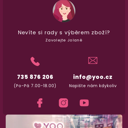
98% spokojenost
Nevíte si rady
s výběrem zboží?
dle
recenzí ověřených zakazníků
na Heuréce
Zavolejte Jolaně
100% diskrétní balení
Nikdo nepozná, co jste si objednali. Mrkněte,
j
vypadá balíček
.
735 876 206
info@yoo.cz
(Po-Pá 7.00-18.00)
Napište nám kdykoliv
Dodání do 2. dne
Na rychlosti záleží! Vše důležité máme sklade
a okamžitě odesíláme.
Garance vrácení peněz