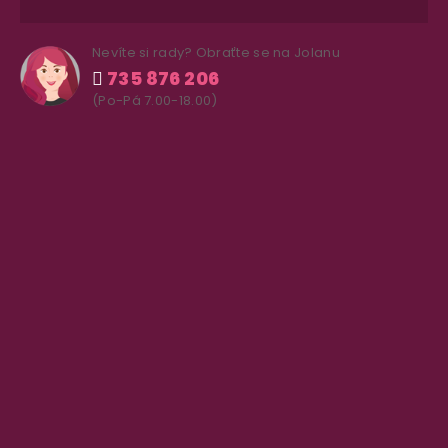
Nevíte si rady? Obraťte se na Jolanu
735 876 206
(Po-Pá 7.00-18.00)