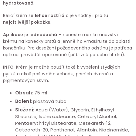
hydratovaná
.
Bělicí krém se
lehce roztírá
a je vhodný i pro tu
nejcitlivější pokožku
.
Aplikace je jednoduchá
– naneste menší množství
krému na konečky prstů a jemně ho vmasírujte do oblasti
konečníku. Pro dosažení požadovaného odstínu je potřeba
aplikaci provádět opakovaně (přibližně po dobu 14 dní).
INFO
: Krém je možné použít také k vybělení stydkých
pysků a okolí poševního vchodu, prsních dvorců a
pigmentových skvrn.
Obsah
: 75 ml
Balení
:
plastová tuba
Složení
: Aqua (Water), Glycerin, Ethylhexyl
Stearate, Isohexadecane, Cetearyl Alcohol,
Pentaerythrityl Distearate, Ceteareth-12,
Ceteareth-20, Panthenol, Allantoin, Niacinamide,