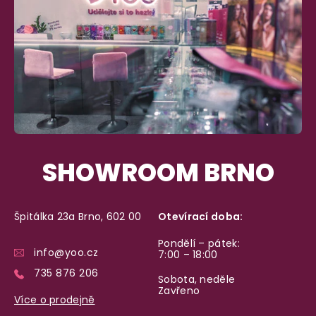
Máte
30 dní
na bezplatné vrácení zboží
SHOWROOM BRNO
Špitálka 23a Brno, 602 00
Otevírací doba:
Pondělí – pátek:
info@yoo.cz
7:00 – 18:00
735 876 206
Sobota, neděle
Zavřeno
Více o prodejně