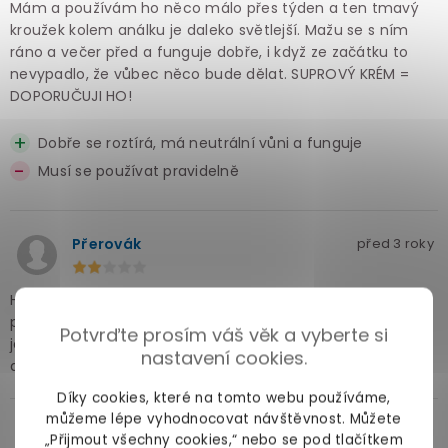
Mám a používám ho něco málo přes týden a ten tmavý
kroužek kolem análku je daleko světlejší. Mažu se s ním
ráno a večer před a funguje dobře, i když ze začátku to
nevypadlo, že vůbec něco bude dělat. SUPROVÝ KRÉM =
DOPORUČUJI HO!
Dobře se roztírá, má neutrální vůni a funguje
Musí se používat pravidelně
Přerovák
před 3 roky
Hezky mi voní a dobře se roztírá a vpíjí,. Řekl bych, že i
pokožku mám po něm jemnější... ale to je asi taky to
Potvrďte prosím váš věk a vyberte si
jediné co dělá, protože žádné zesvětlení se zatím nekoná
nastavení cookies.
a to už ho mám čtyři dny!!
Díky cookies, které na tomto webu používáme,
můžeme lépe vyhodnocovat návštěvnost. Můžete
O_O
před 9 měsíci
„Přijmout všechny cookies,“ nebo se pod tlačítkem