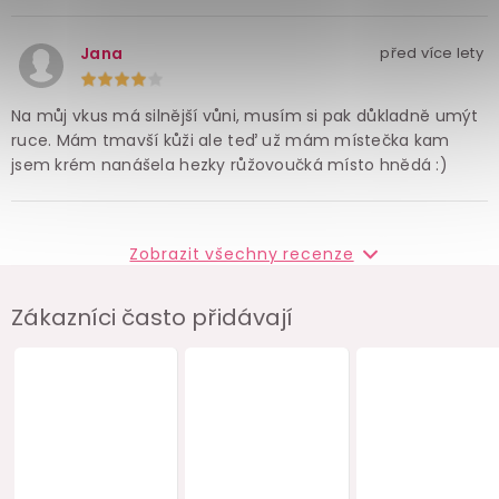
Jana
před více lety
Na můj vkus má silnější vůni, musím si pak důkladně umýt
ruce. Mám tmavší kůži ale teď už mám místečka kam
jsem krém nanášela hezky růžovoučká místo hnědá :)
Zobrazit všechny recenze
Zákazníci často přidávají