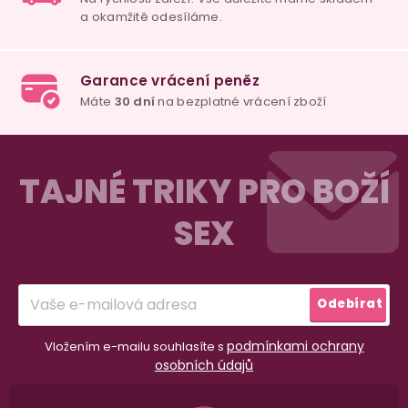
109 Kč
59 Kč
295 
Do košíku
Detail
Deta
Z
á
TAJNÉ TRIKY PRO BOŽÍ
p
SEX
a
t
í
Odebírat
podmínkami ochrany
Vložením e-mailu souhlasíte s
osobních údajů