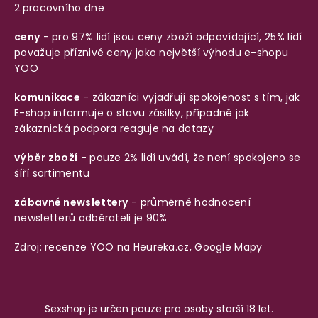
2.pracovního dne
ceny
- pro 97% lidí jsou ceny zboží odpovídající, 25% lidí
považuje příznivé ceny jako největší výhodu e-shopu
YOO
komunikace
- zákazníci vyjadřují spokojenost s tím, jak
E-shop informuje o stavu zásilky, případně jak
zákaznická podpora reaguje na dotazy
výběr zboží
- pouze 2% lidí uvádí, že není spokojeno se
šíří sortimentu
zábavné newslettery
- průměrné hodnocení
newsletterů odběrateli je 90%
Zdroj: recenze YOO na
Heureka.cz
,
Google Mapy
Sexshop je určen pouze pro osoby starší 18 let.