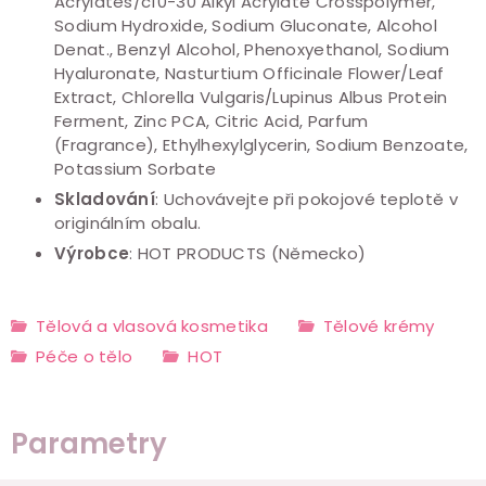
Acrylates/c10-30 Alkyl Acrylate Crosspolymer,
Sodium Hydroxide, Sodium Gluconate, Alcohol
Denat., Benzyl Alcohol, Phenoxyethanol, Sodium
Hyaluronate, Nasturtium Officinale Flower/Leaf
Extract, Chlorella Vulgaris/Lupinus Albus Protein
Ferment, Zinc PCA, Citric Acid, Parfum
(Fragrance), Ethylhexylglycerin, Sodium Benzoate,
Potassium Sorbate
Skladování
: Uchovávejte při pokojové teplotě v
originálním obalu.
Výrobce
: HOT PRODUCTS (Německo)
Tělová a vlasová kosmetika
Tělové krémy
Péče o tělo
HOT
Parametry