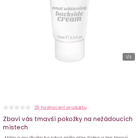
1
/3
25 hodnocení produktu
Zbaví vás tmavší pokožky na nežádoucích
místech
„Mám a používám ho něco málo přes týden a ten tmavý