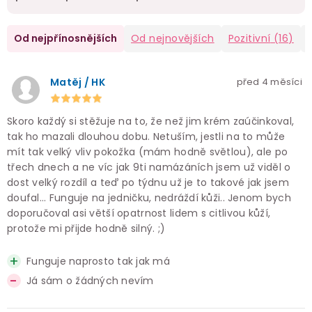
Od nejpřínosnějších
Od nejnovějších
Pozitivní
(16)
Matěj / HK
před 4 měsíci
Skoro každý si stěžuje na to, že než jim krém zaúčinkoval,
tak ho mazali dlouhou dobu. Netuším, jestli na to může
mít tak velký vliv pokožka (mám hodně světlou), ale po
třech dnech a ne víc jak 9ti namázáních jsem už viděl o
dost velký rozdíl a teď po týdnu už je to takové jak jsem
doufal... Funguje na jedničku, nedráždí kůži.. Jenom bych
doporučoval asi větší opatrnost lidem s citlivou kůží,
protože mi přijde hodně silný. ;)
Funguje naprosto tak jak má
Já sám o žádných nevím