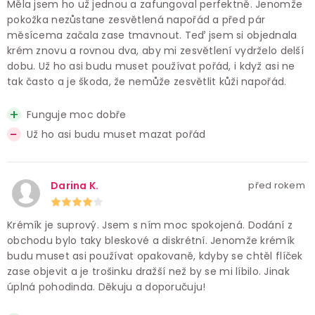
Měla jsem ho už jednou a zafungoval perfektně. Jenomže
pokožka nezůstane zesvětlená napořád a před pár
měsícema začala zase tmavnout. Teď jsem si objednala
krém znovu a rovnou dva, aby mi zesvětlení vydrželo delší
dobu. Už ho asi budu muset používat pořád, i když asi ne
tak často a je škoda, že nemůže zesvětlit kůži napořád.
Funguje moc dobře
Už ho asi budu muset mazat pořád
Darina K.
před rokem
Krémík je suprový. Jsem s ním moc spokojená. Dodání z
obchodu bylo taky bleskové a diskrétní. Jenomže krémík
budu muset asi používat opakovaně, kdyby se chtěl flíček
zase objevit a je trošinku dražší než by se mi líbilo. Jinak
úplná pohodinda. Děkuju a doporučuju!