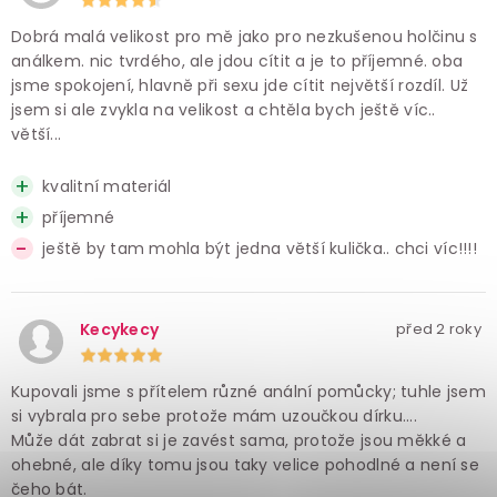
Dobrá malá velikost pro mě jako pro nezkušenou holčinu s
análkem. nic tvrdého, ale jdou cítit a je to příjemné. oba
jsme spokojení, hlavně při sexu jde cítit největší rozdíl. Už
jsem si ale zvykla na velikost a chtěla bych ještě víc..
větší...
kvalitní materiál
příjemné
ještě by tam mohla být jedna větší kulička.. chci víc!!!!
Kecykecy
před 2 roky
Kupovali jsme s přítelem různé anální pomůcky; tuhle jsem
si vybrala pro sebe protože mám uzoučkou dírku....
Může dát zabrat si je zavést sama, protože jsou měkké a
ohebné, ale díky tomu jsou taky velice pohodlné a není se
čeho bát.