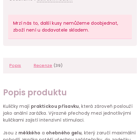
Mrzí nás to, další kusy nemůžeme doobjednat,
zboží není u dodavatele skladem.
Popis
Recenze
(39)
Popis produktu
Kuličky mají
praktickou přísavku
, která zároveň poslouží
jako anální zarážka. Výrazné přechody mezi jednotlivými
kuličkami zajistí intenzivní stimulaci.
Jsou z
měkkého
a
ohebného gelu
, který zaručí maximální
pohodlí. Hračka potěší všechny začátečníky, do zadečku