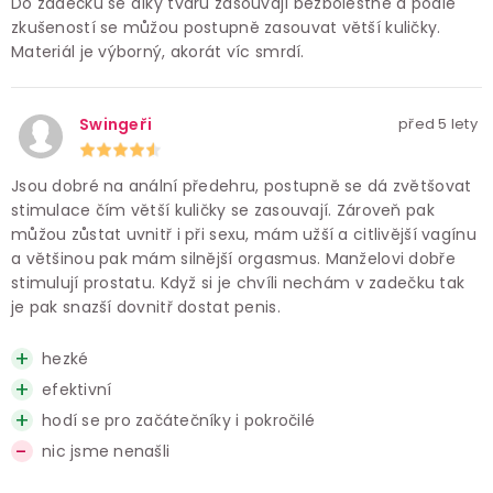
Do zadečku se díky tvaru zasouvají bezbolestně a podle
zkušeností se můžou postupně zasouvat větší kuličky.
Materiál je výborný, akorát víc smrdí.
Swingeři
před 5 lety
Jsou dobré na anální předehru, postupně se dá zvětšovat
stimulace čím větší kuličky se zasouvají. Zároveň pak
můžou zůstat uvnitř i při sexu, mám užší a citlivější vagínu
a většinou pak mám silnější orgasmus. Manželovi dobře
stimulují prostatu. Když si je chvíli nechám v zadečku tak
je pak snazší dovnitř dostat penis.
hezké
efektivní
hodí se pro začátečníky i pokročilé
nic jsme nenašli