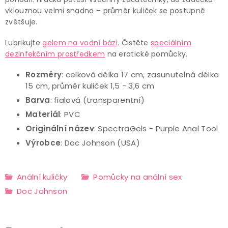
vklouznou velmi snadno – průměr kuliček se postupně
zvětšuje.
Lubrikujte
gelem na vodní bázi
. Čistěte
speciálním
dezinfekčním prostředkem
na erotické pomůcky.
Rozměry
: celková délka 17 cm, zasunutelná délka
15 cm, průměr kuliček 1,5 - 3,6 cm
Barva
: fialová (transparentní)
Materiál
: PVC
Originální název
: SpectraGels - Purple Anal Tool
Výrobce
: Doc Johnson (USA)
Anální kuličky
Pomůcky na anální sex
Doc Johnson