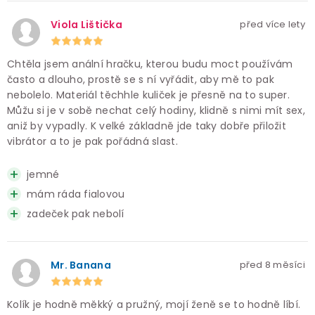
Viola Lištička
před více lety
Chtěla jsem anální hračku, kterou budu moct používám
často a dlouho, prostě se s ní vyřádit, aby mě to pak
nebolelo. Materiál těchhle kuliček je přesně na to super.
Můžu si je v sobě nechat celý hodiny, klidně s nimi mít sex,
aniž by vypadly. K velké základně jde taky dobře přiložit
vibrátor a to je pak pořádná slast.
jemné
mám ráda fialovou
zadeček pak nebolí
Mr. Banana
před 8 měsíci
Kolík je hodně měkký a pružný, mojí ženě se to hodně líbí.