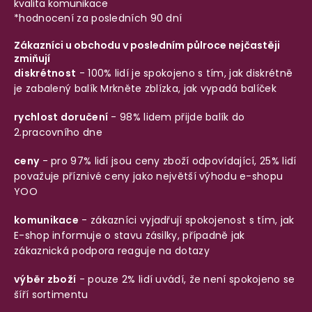
kvalita komunikace
*hodnocení za posledních 90 dní
Zákazníci u obchodu v posledním půlroce nejčastěji
zmiňují
diskrétnost
- 100% lidí je spokojeno s tím, jak diskrétně
je zabalený balík
Mrkněte zblízka, jak vypadá balíček
rychlost doručení
- 98% lidem přijde balík do
2.pracovního dne
ceny
- pro 97% lidí jsou ceny zboží odpovídající, 25% lidí
považuje příznivé ceny jako největší výhodu e-shopu
YOO
komunikace
- zákazníci vyjadřují spokojenost s tím, jak
E-shop informuje o stavu zásilky, případně jak
zákaznická podpora reaguje na dotazy
výběr zboží
- pouze 2% lidí uvádí, že není spokojeno se
šíří sortimentu