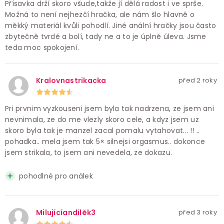
Přísavka drží skoro všude,takže jí dělá radost i ve sprše.
Možná to není nejhezčí hračka, ale nám šlo hlavně o
měkký materiál kvůli pohodlí. Jiné anální hračky jsou často
zbytečně tvrdé a bolí, tady ne a to je úplně úleva. Jsme
teda moc spokojení.
Kralovnastrikacka
před 2 roky
Pri prvnim vyzkouseni jsem byla tak nadrzena, ze jsem ani
nevnimala, ze do me vlezly skoro cele, a kdyz jsem uz
skoro byla tak je manzel zacal pomalu vytahovat... !! ..
pohadka.. mela jsem tak 5× silnejsi orgasmus.. dokonce
jsem strikala, to jsem ani nevedela, ze dokazu.
pohodlné pro análek
Milujícíandílěk3
před 3 roky