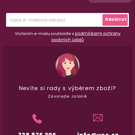
t
í
Odebírat
podmínkami ochrany
Vložením e-mailu souhlasíte s
osobních údajů
Nevíte si rady
s výběrem zboží?
Zavolejte Jolaně
98% spokojenost
dle
recenzí ověřených zakazníků
na Heuréce
100% diskrétní balení