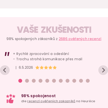
Anální sprcha All
Lubrikační gel LONA
Čisticí s
Time Favorites
- anální (vodní
erotické 
báze)
130 ml
S8 Hygien
VAŠE ZKUŠENOSTI
Cleaner
skladem
skladem
skl
98% spokojených zákazníků z
2686 ověřených recenzí
149 Kč
139 Kč
179 
Do košíku
Do košíku
Do ko
+ Rychlé zpracování a odeslání
- Trochu strohá komunikace přes mail
Hodnocení obchodu je 5 z 5 hvězdiček.
|
6.5.2026
Akce
–20 %