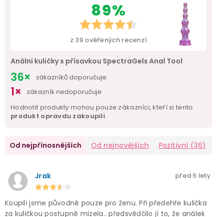
89%
z
39
ověřených recenzí
Anální kuličky s přísavkou SpectraGels Anal Tool
36×
zákazníků doporučuje
1×
zákazník nedoporučuje
Hodnotit produkty mohou pouze zákazníci, kteří si tento
produkt opravdu zakoupili
.
Od nejpřínosnějších
Od nejnovějších
Pozitivní
(36)
Jrak
před 5 lety
Koupili jsme původně pouze pro ženu. Při předehře kulička
za kuličkou postupně mizela.. předsvědčilo jí to, že análek