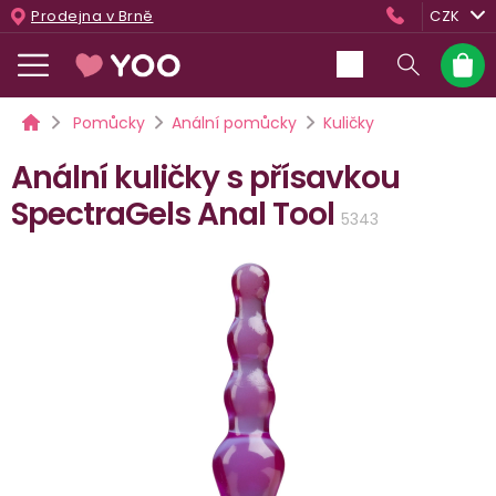
Přejít
Prodejna v Brně
CZK
na
obsah
Nákup
košík
Domů
Pomůcky
Anální pomůcky
Kuličky
Anální kuličky s přísavkou
SpectraGels Anal Tool
5343