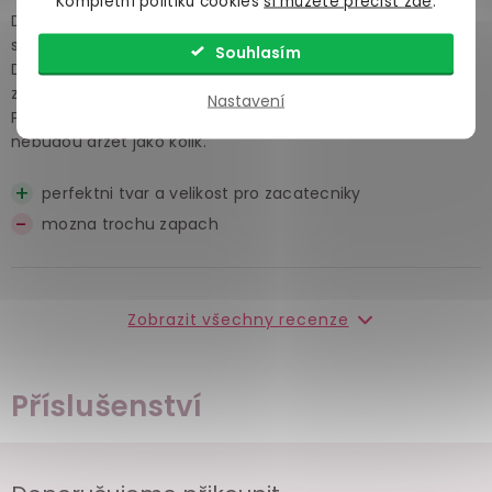
Kompletní politiku cookies
si můžete přečíst zde
.
Dobry material, mohl by byt mozna o neco tvrdsi ale jsem
s nim spokojeny.
Souhlasím
Dostanou se do hloubky ale nejsou moc siroke takze
zadna bolest..
Nastavení
Posledni kulicka pro nekoho muze byt problem, ale jinak
nebudou drzet jako kolik.
perfektni tvar a velikost pro zacatecniky
mozna trochu zapach
Zobrazit všechny recenze
Příslušenství