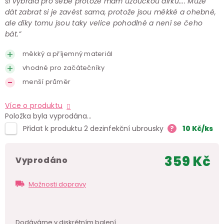
si vybrala pro sebe protože mám uzoučkou dírku.... Může
dát zabrat si je zavést sama, protože jsou měkké a ohebné,
ale díky tomu jsou taky velice pohodlné a není se čeho
bát.”
měkký a příjemný materiál
vhodné pro začátečníky
menší průměr
Více o produktu
Položka byla vyprodána…
Přidat k produktu 2 dezinfekční ubrousky
?
10
Kč
/ks
359 Kč
vyprodáno
Měr
cen
Možnosti dopravy
Dodáváme v
diskrétním balení