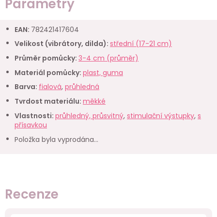
Parametry
EAN
:
782421417604
Velikost (vibrátory, dilda)
:
střední (17-21 cm)
Průměr pomůcky
:
3-4 cm (průměr)
Materiál pomůcky
:
plast, guma
Barva
:
fialová
,
průhledná
Tvrdost materiálu
:
měkké
Vlastnosti
:
průhledný, průsvitný
,
stimulační výstupky
,
s
přísavkou
Položka byla vyprodána…
Recenze