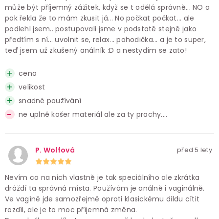
může být příjemný zážitek, když se t odělá správně... NO a
pak řekla že to mám zkusit já... No počkat počkat... ale
podlehl jsem.. postupovali jsme v podstatě stejně jako
předtím s ní... uvolnit se, relax... pohodička... a je to super,
teď jsem už zkušený análník :D a nestydím se zato!
cena
velikost
snadné používání
ne uplně košer materiál ale za ty prachy....
P. Wolfová
před 5 lety
Nevím co na nich vlastně je tak speciálního ale zkrátka
dráždí ta správná místa. Používám je análně i vaginálně.
Ve vagíně jde samozřejmě oproti klasickému dildu cítit
rozdíl, ale je to moc příjemná změna.