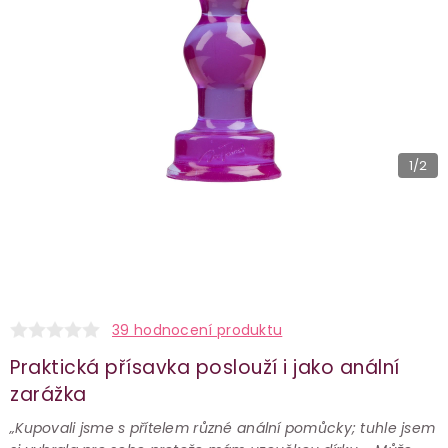
1
/2
39 hodnocení produktu
Praktická přísavka poslouží i jako anální
zarážka
„Kupovali jsme s přítelem různé anální pomůcky; tuhle jsem