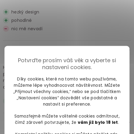
hezký design
pohodlné
nic mě nevadí
Cj645
před více lety
Potvrďte prosím váš věk a vyberte si
nastavení cookies.
Hned z kraje — bomba, neskutečná zábava.... jenom
potěšení bez bolesti, která může první anální zkušenost
Díky cookies, které na tomto webu používáme,
někdy (zbytečně) provázet. Malé kuličky se zasunou lehce
můžeme lépe vyhodnocovat návštěvnost. Můžete
a pak už si každý určí co a jak dál..
„Přijmout všechny cookies,“ nebo se pod tlačítkem
„Nastavení cookies“ dozvědět vše podstatné a
pro všechny kdo nejsou zvyklí na anál
nastavit si preference.
Samozřejmě můžete volitelné cookies odmítnout,
čímž zároveň potvrzujete, že
vám již bylo 18 let
.
NEX
před více lety