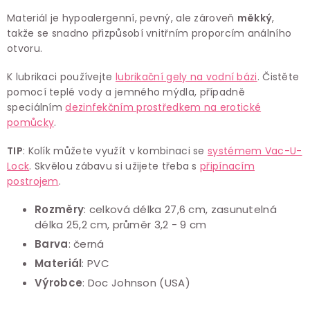
Materiál je hypoalergenní, pevný, ale zároveň
měkký
,
takže se snadno přizpůsobí vnitřním proporcím análního
otvoru.
K lubrikaci používejte
lubrikační gely na vodní bázi
. Čistěte
pomocí teplé vody a jemného mýdla, případně
speciálním
dezinfekčním prostředkem na erotické
pomůcky
.
TIP
: Kolík můžete využít v kombinaci se
systémem Vac-U-
Lock
. Skvělou zábavu si užijete třeba s
připínacím
postrojem
.
Rozměry
: celková délka 27,6 cm, zasunutelná
délka 25,2 cm, průměr 3,2 - 9 cm
Barva
: černá
Materiál
: PVC
Výrobce
: Doc Johnson (USA)