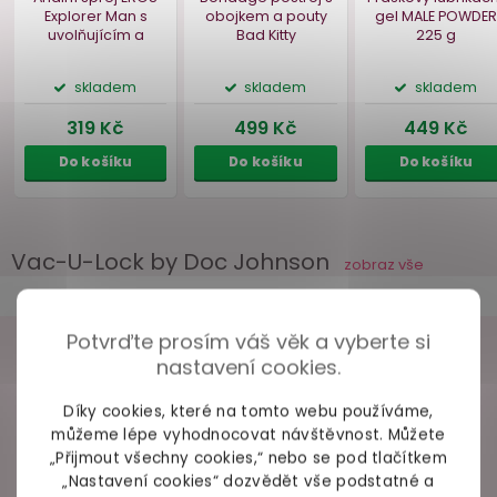
8.96
€
42.52
€
9.99
€
19.60
€
Detail
Detail
Deta
Bestseller
Vac-U-Lock by Doc Johnson
zobraz vše
Potvrďte prosím váš věk a vyberte si
VAŠE ZKUŠENOSTI
nastavení cookies.
Díky cookies, které na tomto webu používáme,
98% spokojených zákazníků z
2686 ověřených recenzí
můžeme lépe vyhodnocovat návštěvnost. Můžete
Anální sprej EROS
Bondage postroj s
Práškový lu
„Přijmout všechny cookies,“ nebo se pod tlačítkem
Explorer Man
s
obojkem a pouty
gel MALE
uvolňujícím a
Bad Kitty
225
„Nastavení cookies“ dozvědět vše podstatné a
+ Rychlé zpracování a odeslání