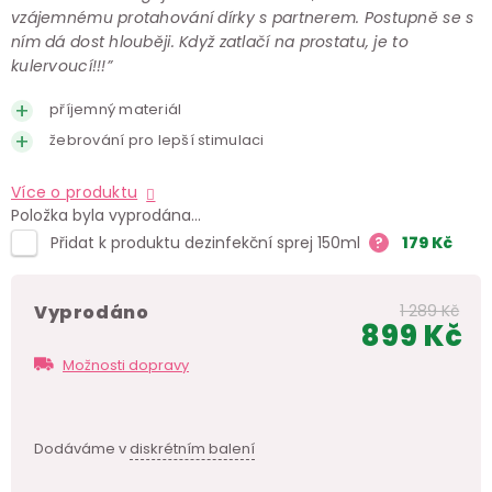
vzájemnému protahování dírky s partnerem. Postupně se s
ním dá dost hlouběji. Když zatlačí na prostatu, je to
kulervoucí!!!”
příjemný materiál
žebrování pro lepší stimulaci
Více o produktu
Položka byla vyprodána…
Přidat k produktu dezinfekční sprej 150ml
?
179
Kč
Vyprodáno
1 289 Kč
899 Kč
Měr
Možnosti dopravy
cen
Dodáváme v
diskrétním balení