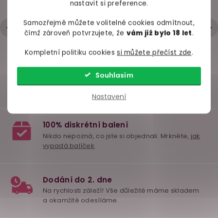
chladivým efektem,
nastavit si preference.
- Trochu strohá komunikace přes mail
30 ml
skladem
skladem
skl
Hodnocení obchodu je 5 z 5 hvězdiček.
|
6.5.2026
Samozřejmě můžete volitelné cookies odmítnout,
čímž zároveň potvrzujete, že
vám již bylo 18 let
.
319 Kč
499 Kč
449 
Kompletní politiku cookies
si můžete přečíst zde
.
Do košíku
Do košíku
Do ko
Souhlasím
Nastavení