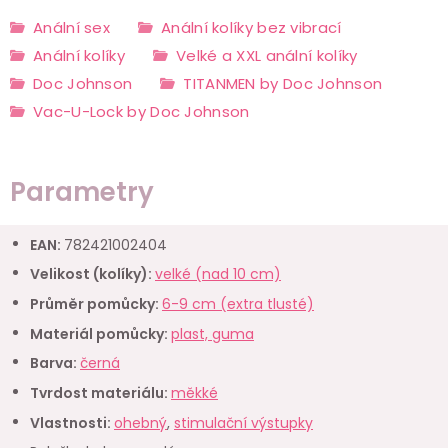
Anální sex
Anální kolíky bez vibrací
Anální kolíky
Velké a XXL anální kolíky
Doc Johnson
TITANMEN by Doc Johnson
Vac-U-Lock by Doc Johnson
Parametry
EAN
:
782421002404
Velikost (kolíky)
:
velké (nad 10 cm)
Průměr pomůcky
:
6-9 cm (extra tlusté)
Materiál pomůcky
:
plast, guma
Barva
:
černá
Tvrdost materiálu
:
měkké
Vlastnosti
:
ohebný
,
stimulační výstupky