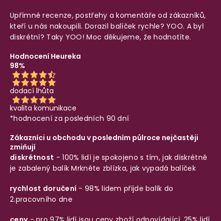
Upřímné recenze, postřehy a komentáře od zákazníků,
kteří u nás nakoupili. Dorazil balíček rychle? YOO. A byl
diskrétní? Taky YOO! Moc děkujeme, že hodnotíte.
Hodnocení Heureka
98%
dodací lhůta
kvalita komunikace
*hodnocení za posledních 90 dní
Zákazníci u obchodu v posledním půlroce nejčastěji
zmiňují
diskrétnost
- 100% lidí je spokojeno s tím, jak diskrétně
je zabalený balík
Mrkněte zblízka, jak vypadá balíček
rychlost doručení
- 98% lidem přijde balík do
2.pracovního dne
ceny
- pro 97% lidí jsou ceny zboží odpovídající, 25% lidí