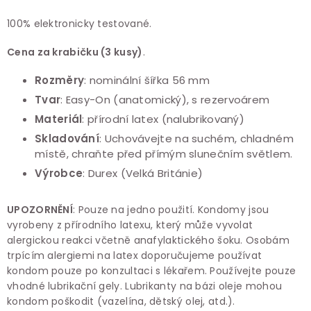
100% elektronicky testované.
Cena za krabičku (3 kusy)
.
Rozměry
:
nominální šířka
56 mm
Tvar
: Easy-On (anatomický), s rezervoárem
Materiál
: přírodní latex (nalubrikovaný)
Skladování
: Uchovávejte na suchém, chladném
místě, chraňte před přímým slunečním světlem.
Výrobce
: Durex (Velká Británie)
UPOZORNĚNÍ
: Pouze na jedno použití. Kondomy jsou
vyrobeny z přírodního latexu, který může vyvolat
alergickou reakci včetně anafylaktického šoku. Osobám
trpícím alergiemi na latex doporučujeme používat
kondom pouze po konzultaci s lékařem. Používejte pouze
vhodné lubrikační gely. Lubrikanty na bázi oleje mohou
kondom poškodit (vazelína, dětský olej, atd.).