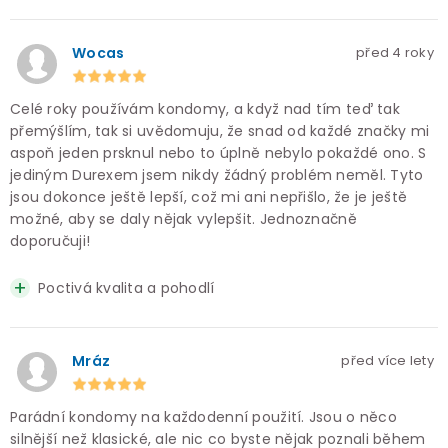
Wocas
před 4 roky
Celé roky používám kondomy, a když nad tím teď tak
přemýšlím, tak si uvědomuju, že snad od každé značky mi
aspoň jeden prsknul nebo to úplně nebylo pokaždé ono. S
jediným Durexem jsem nikdy žádný problém neměl. Tyto
jsou dokonce ještě lepší, což mi ani nepřišlo, že je ještě
možné, aby se daly nějak vylepšit. Jednoznačně
doporučuji!
Poctivá kvalita a pohodlí
Mráz
před více lety
Parádní kondomy na každodenní použití. Jsou o něco
silnější než klasické, ale nic co byste nějak poznali během