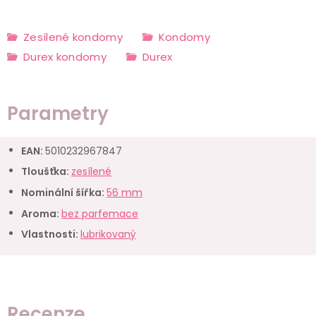
Zesílené kondomy
Kondomy
Durex kondomy
Durex
Parametry
EAN
:
5010232967847
Tloušťka
:
zesílené
Nominální šířka
:
56 mm
Aroma
:
bez parfemace
Vlastnosti
:
lubrikovaný
Recenze