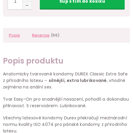
Šup
s tím
do košíku
Popis
Recenze
(66)
Popis produktu
Anatomicky tvarované kondomy DUREX Classic Extra Safe
z přírodního latexu –
silnější, extra lubrikované
, vhodné
zejména na anální sex.
Tvar Easy-On pro snadnější nasazení, pohodlí a dokonalou
přilnavost. S rezervoárem. Lubrikované.
Všechny latexové kondomy Durex překračují mezinárodní
normu kvality ISO 4074 pro pánské kondomy z přírodního
latexu.