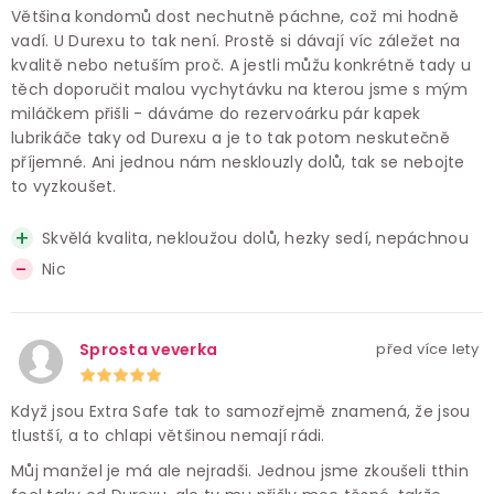
Většina kondomů dost nechutně páchne, což mi hodně
vadí. U Durexu to tak není. Prostě si dávají víc záležet na
kvalitě nebo netuším proč. A jestli můžu konkrétně tady u
těch doporučit malou vychytávku na kterou jsme s mým
miláčkem přišli - dáváme do rezervoárku pár kapek
lubrikáče taky od Durexu a je to tak potom neskutečně
příjemné. Ani jednou nám nesklouzly dolů, tak se nebojte
to vyzkoušet.
Skvělá kvalita, nekloužou dolů, hezky sedí, nepáchnou
Nic
Sprosta veverka
před více lety
Když jsou Extra Safe tak to samozřejmě znamená, že jsou
tlustší, a to chlapi většinou nemají rádi.
Můj manžel je má ale nejradši. Jednou jsme zkoušeli tthin