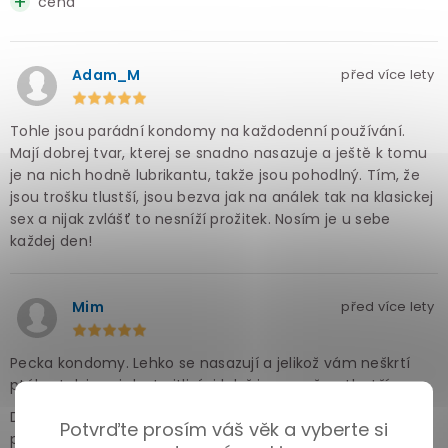
cena
Adam_M
před více lety
Tohle jsou parádní kondomy na každodenní používání.
Mají dobrej tvar, kterej se snadno nasazuje a ještě k tomu
je na nich hodně lubrikantu, takže jsou pohodlný. Tím, že
jsou trošku tlustší, jsou bezva jak na análek tak na klasickej
sex a nijak zvlášť to nesníží prožitek. Nosím je u sebe
každej den!
Mim
před více lety
Pecka kondomy. Lehko se nasazují a jelikož vám neškrtí
ptáka, tak jsou i dost citlivý, i když jsou o něco tlustší.
Dost ze mě při sexu teče taková ta průhledná tekutina z
Potvrďte prosím váš věk a vyberte si
prostaty, takže je mám nalubrikovaný o to víc a je to fakt