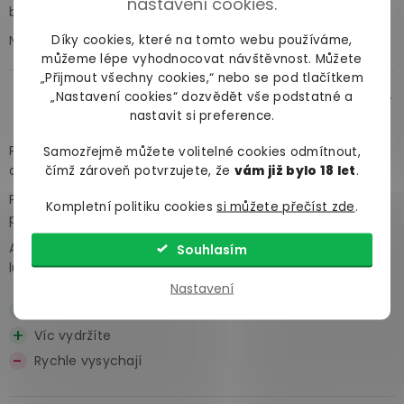
nastavení cookies.
boží pak.
Díky cookies, které na tomto webu používáme,
Netrhají se a hlavně nespadávaj! Bez chyby!
můžeme lépe vyhodnocovat návštěvnost. Můžete
„Přijmout všechny cookies,“ nebo se pod tlačítkem
„Nastavení cookies“ dozvědět vše podstatné a
Strašidlo
před více lety
nastavit si preference.
Pokud jsou tyhle kondomy jediné, co vás chrání před
Samozřejmě můžete volitelné cookies odmítnout,
otěhotněním, a chcete mít klid, tak jsou perfektní.
čímž zároveň potvrzujete, že
vám již bylo 18 let
.
Prakticky nejdou protrhnout, i když jim dáte zabrat. Taky
Kompletní politiku cookies
si můžete přečíst zde
.
parádní na anál a když chcete vydržet o něco dýl.
Akorát rychlej vysychají, takže jsme museli používat ještě
Souhlasím
lubrikant.
Nastavení
Bezpečnost
Víc vydržíte
Rychle vysychají