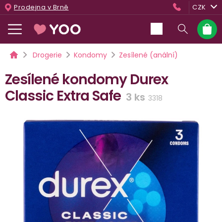
Přejít
Prodejna v Brně
CZK
na
obsah
Nákup
košík
Domů
Drogerie
Kondomy
Zesílené (anální)
Zesílené kondomy Durex
Classic Extra Safe
3 ks
3318