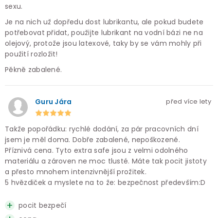
sexu.
Je na nich už dopředu dost lubrikantu, ale pokud budete
potřebovat přidat, použijte lubrikant na vodní bázi ne na
olejový, protože jsou latexové, taky by se vám mohly při
použití rozložit!
Pěkně zabalené.
Guru Jára
před více lety
Takže popořádku: rychlé dodání, za pár pracovních dní
jsem je měl doma. Dobře zabalené, nepoškozené.
Příznivá cena. Tyto extra safe jsou z velmi odolného
materiálu a zároven ne moc tlusté. Máte tak pocit jistoty
a přesto mnohem intenzivnější prožitek.
5 hvězdiček a myslete na to že: bezpečnost především:D
pocit bezpečí