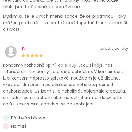
feel taky od Durexu, ale ty mu přišly moc těsné, takže
tyhle jsou teď jediné, co používáme.
Myslím si, že je u nich menší šance, že se protrhnou. Taky
můžou prodloužit sex, protože každopádně trochu zmenší
citlivost.
T.
před více lety
Kondomy rozhodně splní, co slibují. Jsou silnější než
„standardní kondomy“, a přesto pohodlné. V kombinaci s
lubrikantem naprosto špičkové. Používám je už dlouho,
vždy pár dní před a po ovulaci pro větší bezpečnost
antikoncepce. Už jsem si je několikrát objednala a použila,
ani jeden se mi během aktu neroztrhl ani nesklouzl příteli
dolů. Jsme s nimi oba dva velice spokojeni.
Pětihvězdičkové
Nemají