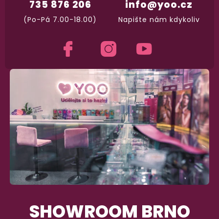
vypadá balíček
.
735 876 206
info@yoo.cz
(Po-Pá 7.00-18.00)
Napište nám kdykoliv
Dodání do 2. dne
Na rychlosti záleží! Vše důležité máme sklade
a okamžitě odesíláme.
Garance vrácení peněz
Máte
30 dní
na bezplatné vrácení zboží
SHOWROOM BRNO