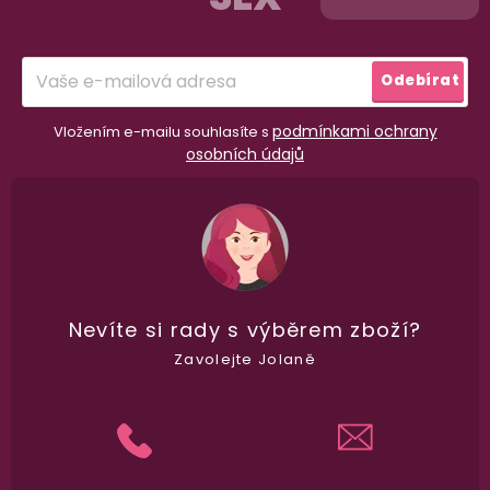
t
í
Odebírat
podmínkami ochrany
Vložením e-mailu souhlasíte s
osobních údajů
Nevíte si rady
s výběrem zboží?
98% spokojenost
dle
recenzí ověřených zakazníků
na Heuréce
Zavolejte Jolaně
100% diskrétní balení
Nikdo nepozná, co jste si objednali. Mrkněte,
j