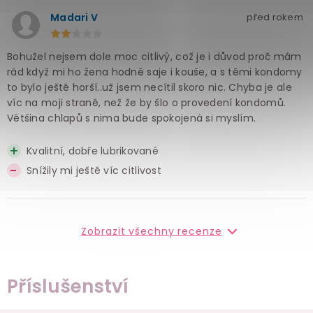
Madari V
před rokem
Bohužel nejsem dole moc citlivý, což je i důvod proč mám
rád když mi ho žena hodně saje i kouše, a s těmi kondomy
to bylo ještě horší..už jsem necítil skoro nic. Chyba je ale
víc na moji straně, než že by šlo o provedení kondomů.
Většina chlapů s nima bude spokojená si myslím.
Kvalitní, dobře lubrikované
Snížily mi ještě víc citlivost
Zobrazit všechny recenze
Příslušenství