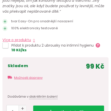
jsou nejlepší, tím jak kondomy testujou a všechno. Jiný
značky jsou ok, ale když budete používat ty levnější, může
vás překvapit neplánované dítě.”
tvar Easy-On pro snadnější nasazení
100% elektronicky testované
Více o produktu
Přidat k produktu 2 ubrousky na intimní hygienu
?
10
Kč
/ks
99 Kč
skladem
Měr
cen
Možnosti dopravy
Dodáváme v
diskrétním balení