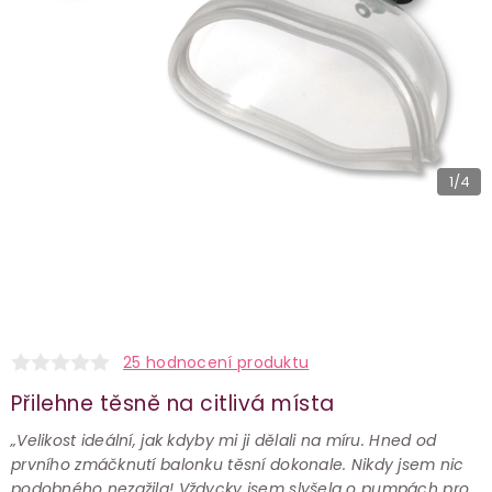
1
/4
25 hodnocení produktu
Přilehne těsně na citlivá místa
„Velikost ideální, jak kdyby mi ji dělali na míru. Hned od
prvního zmáčknutí balonku těsní dokonale. Nikdy jsem nic
podobného nezažila! Vždycky jsem slyšela o pumpách pro