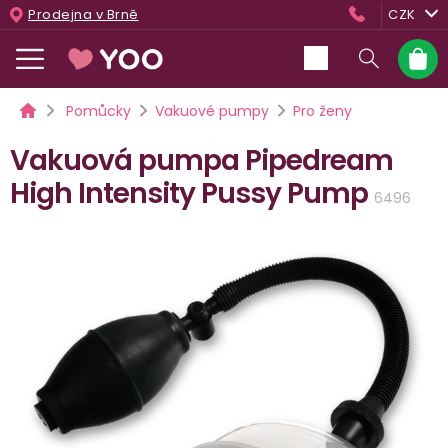
Přejít
Prodejna v Brně
CZK
na
obsah
Nákup
košík
Domů
Pomůcky
Vakuové pumpy
Pro ženy
Vakuová pumpa Pipedream
High Intensity Pussy Pump
6496