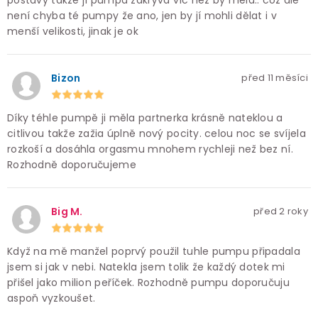
postavy takže jí pumpa zakrývá víc než by měla.. což ale
není chyba té pumpy že ano, jen by jí mohli dělat i v
menší velikosti, jinak je ok
Bizon
před 11 měsíci
Díky téhle pumpě ji měla partnerka krásně nateklou a
citlivou takže zažia úplně nový pocity. celou noc se svíjela
rozkoší a dosáhla orgasmu mnohem rychleji než bez ní.
Rozhodně doporučujeme
Big M.
před 2 roky
Když na mě manžel poprvý použil tuhle pumpu připadala
jsem si jak v nebi. Natekla jsem tolik že každý dotek mi
přišel jako milion peříček. Rozhodně pumpu doporučuju
aspoň vyzkoušet.