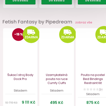
Cleaner
skladem
skladem
skl
119 Kč
339 Kč
179 
Fetish Fantasy by Pipedream
zobraz vše
Do košíku
Do košíku
Do ko