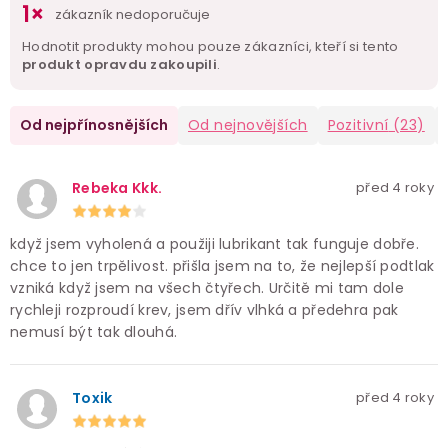
1×
zákazník nedoporučuje
Hodnotit produkty mohou pouze zákazníci, kteří si tento
produkt opravdu zakoupili
.
Od nejpřínosnějších
Od nejnovějších
Pozitivní
(23)
Rebeka Kkk.
před 4 roky
když jsem vyholená a použiji lubrikant tak funguje dobře.
chce to jen trpělivost. přišla jsem na to, že nejlepší podtlak
vzniká když jsem na všech čtyřech. Určitě mi tam dole
rychleji rozproudí krev, jsem dřív vlhká a předehra pak
nemusí být tak dlouhá.
Toxik
před 4 roky