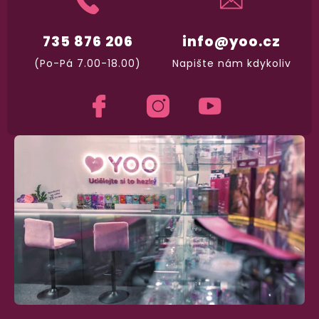
vypadá balíček
.
735 876 206
info@yoo.cz
Dodání do 2. dne
(Po-Pá 7.00-18.00)
Napište nám kdykoliv
Na rychlosti záleží! Vše důležité máme sklade
a okamžitě odesíláme.
Garance vrácení peněz
Máte
30 dní
na bezplatné vrácení zboží