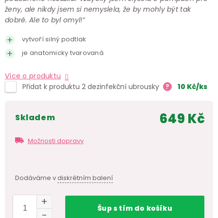
ženy, ale nikdy jsem si nemyslela, že by mohly být tak
dobré. Ale to byl omyl!”
vytvoří silný podtlak
je anatomicky tvarovaná
Více o produktu
Přidat k produktu 2 dezinfekční ubrousky
?
10
Kč
/ks
649 Kč
skladem
Měr
cen
Možnosti dopravy
Dodáváme v
diskrétním balení
Šup
s tím
do košíku