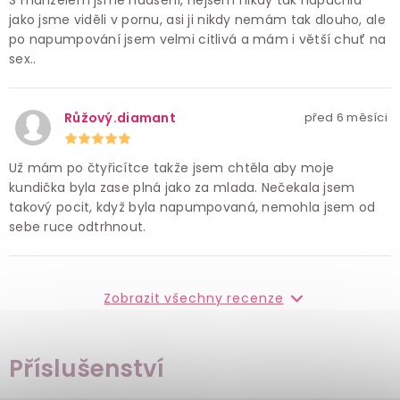
S manželem jsme nadšení, nejsem nikdy tak napuchlá
jako jsme viděli v pornu, asi ji nikdy nemám tak dlouho, ale
po napumpování jsem velmi citlivá a mám i větší chuť na
sex..
Růžový.diamant
před 6 měsíci
Už mám po čtyřicítce takže jsem chtěla aby moje
kundička byla zase plná jako za mlada. Nečekala jsem
takový pocit, když byla napumpovaná, nemohla jsem od
sebe ruce odtrhnout.
Zobrazit všechny recenze
Příslušenství