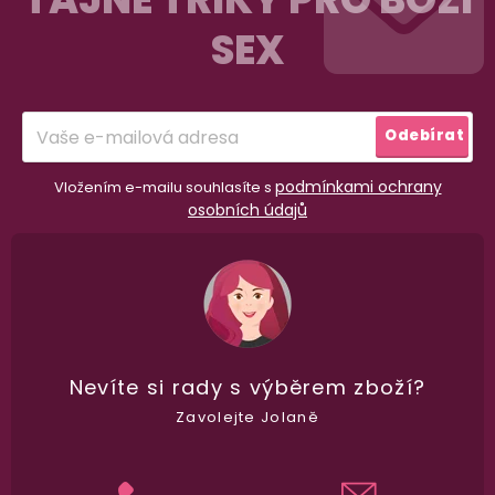
p
SEX
a
t
í
Odebírat
podmínkami ochrany
Vložením e-mailu souhlasíte s
osobních údajů
98% spokojenost
dle
recenzí ověřených zakazníků
na Heuréce
Nevíte si rady
s výběrem zboží?
Zavolejte Jolaně
100% diskrétní balení
Nikdo nepozná, co jste si objednali. Mrkněte,
j