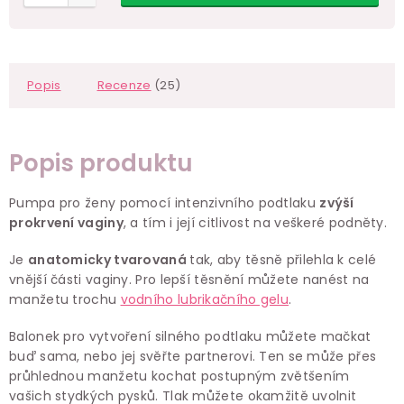
Popis
Recenze
(25)
Popis produktu
Pumpa pro ženy pomocí intenzivního podtlaku
zvýší
prokrvení vaginy
, a tím i její citlivost na veškeré podněty.
Je
anatomicky tvarovaná
tak, aby těsně přilehla k celé
vnější části vaginy. Pro lepší těsnění můžete nanést na
manžetu trochu
vodního lubrikačního gelu
.
Balonek pro vytvoření silného podtlaku můžete mačkat
buď sama, nebo jej svěřte partnerovi. Ten se může přes
průhlednou manžetu kochat postupným zvětšením
vašich stydkých pysků. Tlak můžete okamžitě uvolnit