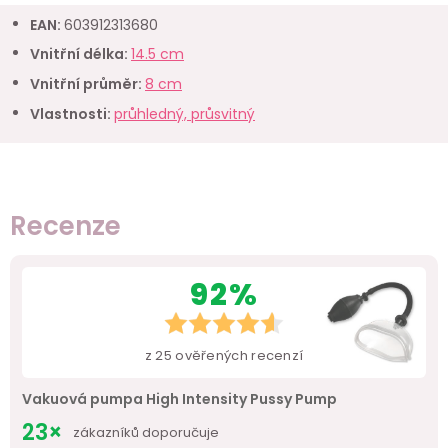
EAN
:
603912313680
Vnitřní délka
:
14.5 cm
Vnitřní průměr
:
8 cm
Vlastnosti
:
průhledný, průsvitný
Recenze
92%
z
25
ověřených recenzí
Vakuová pumpa High Intensity Pussy Pump
23×
zákazníků doporučuje