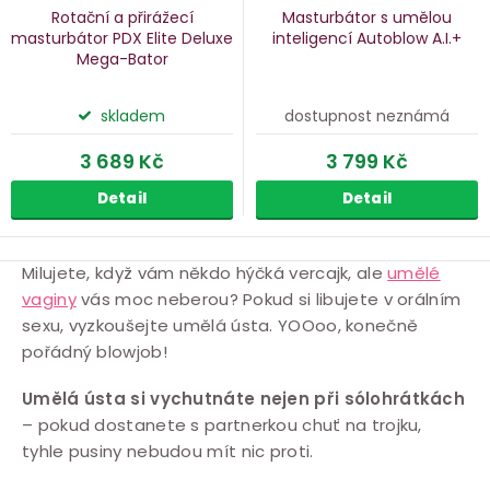
Rotační a přirážecí
Masturbátor s umělou
masturbátor PDX Elite Deluxe
inteligencí Autoblow A.I.+
Mega-Bator
skladem
dostupnost neznámá
3 689 Kč
3 799 Kč
Detail
Detail
Umělá ústa
O
Milujete, když vám někdo hýčká vercajk, ale
umělé
vaginy
vás moc neberou? Pokud si libujete v orálním
v
sexu, vyzkoušejte umělá ústa. YOOoo, konečně
l
pořádný blowjob!
á
d
Umělá ústa si vychutnáte nejen při sólohrátkách
a
– pokud dostanete s partnerkou chuť na trojku,
c
tyhle pusiny nebudou mít nic proti.
í