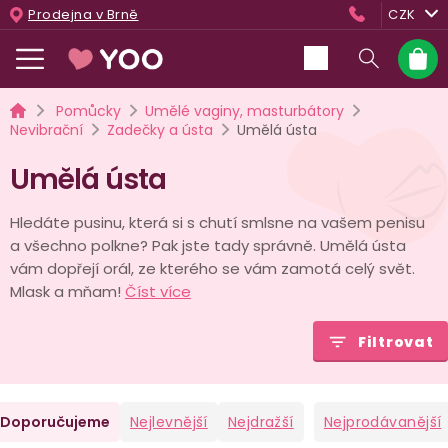
Přejít
Prodejna v Brně
CZK
na
obsah
Nákup
košík
Domů
Pomůcky
Umělé vaginy, masturbátory
Nevibrační
Zadečky a ústa
Umělá ústa
Umělá ústa
Hledáte pusinu, která si s chutí smlsne na vašem penisu
a všechno polkne? Pak jste tady správně. Umělá ústa
vám dopřejí orál, ze kterého se vám zamotá celý svět.
Mlask a mňam!
Číst více
Filtrovat
Ř
Doporučujeme
Nejlevnější
Nejdražší
Nejprodávanější
a