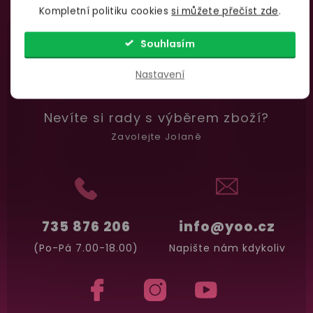
osobních údajů
Kompletní politiku cookies
si můžete přečíst zde
.
Garance vrácení peněz
Souhlasím
Máte
30 dní
na bezplatné vrácení zboží
Nastavení
Nevíte si rady
s výběrem zboží?
Zavolejte Jolaně
735 876 206
info@yoo.cz
(Po-Pá 7.00-18.00)
Napište nám kdykoliv