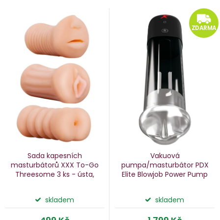
V
e
ý
ZDARMA
n
p
i
p
s
p
o
r
d
o
u
d
k
u
Sada kapesních
Vakuová
k
masturbátorů XXX To-Go
pumpa/masturbátor PDX
Threesome
3 ks - ústa,
Elite Blowjob Power Pump
ů
t
vagina, análek
ů
skladem
skladem