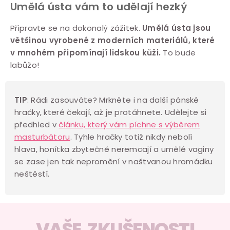
Umělá ústa vám to udělají hezký
p
r
Připravte se na dokonalý zážitek.
Umělá ústa jsou
v
většinou vyrobené z moderních materiálů, které
k
v mnohém připomínají lidskou kůži.
To bude
y
labůžo!
v
ý
TIP
: Rádi zasouváte? Mrkněte i na další pánské
p
hračky, které čekají, až je protáhnete. Udělejte si
i
předhled v
článku, který vám píchne s výběrem
s
masturbátoru
.
Tyhle hračky totiž nikdy nebolí
u
hlava, honítka zbytečně neremcají a umělé vaginy
se zase jen tak nepromění v naštvanou hromádku
neštěstí.
VAŠE ZKUŠENOSTI