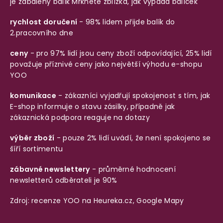
je zabalený balík
Mrkněte zblízka, jak vypadá balíček
rychlost doručení
- 98% lidem přijde balík do
2.pracovního dne
ceny
- pro 97% lidí jsou ceny zboží odpovídající, 25% lidí
považuje příznivé ceny jako největší výhodu e-shopu
YOO
komunikace
- zákazníci vyjadřují spokojenost s tím, jak
E-shop informuje o stavu zásilky, případně jak
zákaznická podpora reaguje na dotazy
výběr zboží
- pouze 2% lidí uvádí, že není spokojeno se
šíří sortimentu
zábavné newslettery
- průměrné hodnocení
newsletterů odběrateli je 90%
Zdroj: recenze YOO na
Heureka.cz
,
Google Mapy