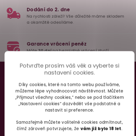
98% spokojenost
dle
recenzí ověřených zakazníků
na Heuréce
Z
Potvrďte prosím váš věk a vyberte si
nastavení cookies.
á
TAJNÉ TRIKY PRO BOŽÍ
100% diskrétní balení
p
Díky cookies, které na tomto webu používáme,
Nikdo nepozná, co jste si objednali. Mrkněte,
j
SEX
můžeme lépe vyhodnocovat návštěvnost. Můžete
vypadá balíček
.
a
„Přijmout všechny cookies,“ nebo se pod tlačítkem
t
„Nastavení cookies“ dozvědět vše podstatné a
nastavit si preference.
í
Dodání do 2. dne
Odebírat
Samozřejmě můžete volitelné cookies odmítnout,
Na rychlosti záleží! Vše důležité máme sklade
čímž zároveň potvrzujete, že
vám již bylo 18 let
.
a okamžitě odesíláme.
podmínkami ochrany
Vložením e-mailu souhlasíte s