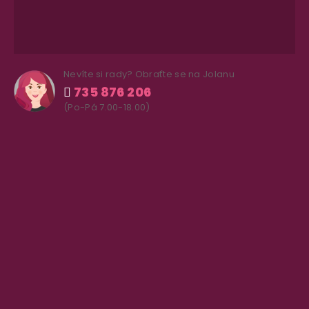
Nevíte si rady? Obraťte se na Jolanu
735 876 206
(Po-Pá 7.00-18.00)