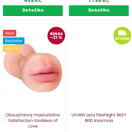
499 Kč
1 799 Kč
Do košíku
Do košíku
Akce
929 Kč
–21 %
ZDARMA
Bestseller
Náš TIP
Oboustranný masturbátor
Umělá ústa Fleshlight RILEY
Satisfaction Goddess of
REID Insomnia
Love