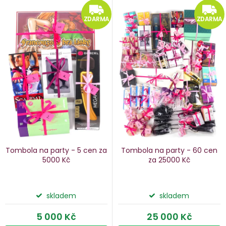
V
ZDARMA
e
ý
ZDARMA
ZDARMA
n
p
i
p
s
p
o
r
d
o
u
d
k
u
Tombola na party - 5 cen za
Tombola na party - 60 cen
k
5000 Kč
za 25000 Kč
ů
t
ů
skladem
skladem
5 000 Kč
25 000 Kč