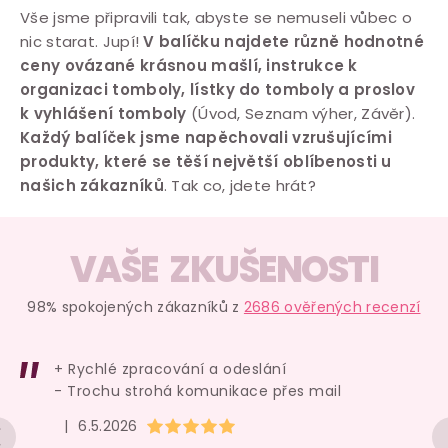
p
Vše jsme připravili tak, abyste se nemuseli vůbec o
r
nic starat. Jupí!
V balíčku najdete různě hodnotné
v
ceny ovázané krásnou mašlí, instrukce k
k
organizaci tomboly, lístky do tomboly a proslov
y
k vyhlášení tomboly
(Úvod, Seznam výher, Závěr).
v
Každý balíček jsme napěchovali vzrušujícími
ý
produkty, které se těší největší oblíbenosti u
p
našich zákazníků
. Tak co, jdete hrát?
i
s
VAŠE ZKUŠENOSTI
u
98% spokojených zákazníků z
2686 ověřených recenzí
+ Rychlé zpracování a odeslání
- Trochu strohá komunikace přes mail
Hodnocení obchodu je 5 z 5 hvězdiček.
|
6.5.2026