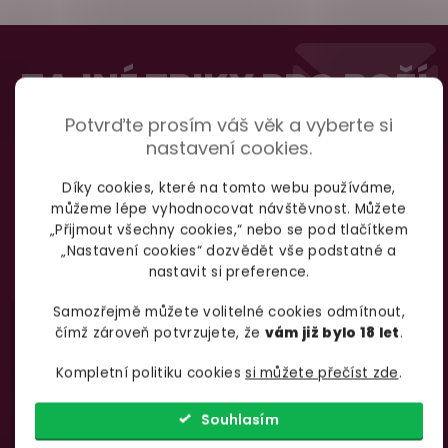
Z
100% diskrétní balení
á
TAJNÉ TRIKY PRO BOŽÍ
Nikdo nepozná, co jste si objednali. Mrkněte,
j
p
vypadá balíček
.
SEX
Potvrďte prosím váš věk a vyberte si
a
nastavení cookies.
t
Dodání do 2. dne
Díky cookies, které na tomto webu používáme,
í
můžeme lépe vyhodnocovat návštěvnost. Můžete
Na rychlosti záleží! Vše důležité máme sklade
Odebírat
„Přijmout všechny cookies,“ nebo se pod tlačítkem
a okamžitě odesíláme.
„Nastavení cookies“ dozvědět vše podstatné a
podmínkami ochrany
Vložením e-mailu souhlasíte s
nastavit si preference.
osobních údajů
Garance vrácení peněz
Samozřejmě můžete volitelné cookies odmítnout,
čímž zároveň potvrzujete, že
vám již bylo 18 let
.
Máte
30 dní
na bezplatné vrácení zboží
Kompletní politiku cookies
si můžete přečíst zde
.
Souhlasím
Nevíte si rady
s výběrem zboží?