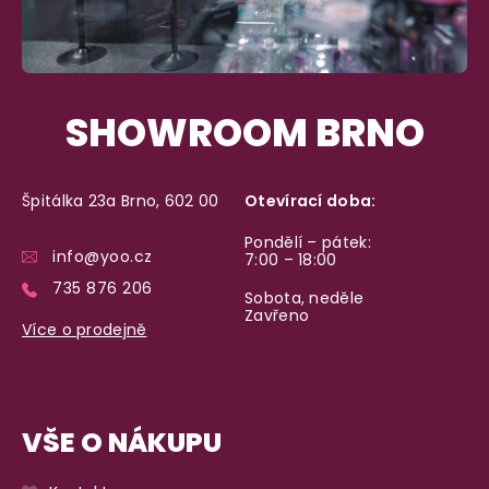
SHOWROOM BRNO
Špitálka 23a Brno, 602 00
Otevírací doba:
Pondělí – pátek:
info@yoo.cz
7:00 – 18:00
735 876 206
Sobota, neděle
Zavřeno
Více o prodejně
VŠE O NÁKUPU