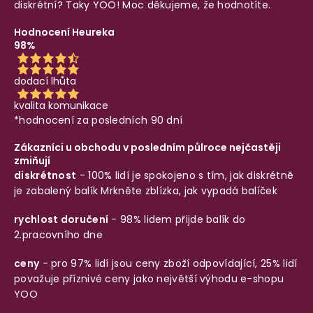
diskrétní? Taky YOO! Moc děkujeme, že hodnotíte.
Hodnocení Heureka
98%
dodací lhůta
kvalita komunikace
*hodnocení za posledních 90 dní
Zákazníci u obchodu v posledním půlroce nejčastěji
zmiňují
diskrétnost
- 100% lidí je spokojeno s tím, jak diskrétně
je zabalený balík
Mrkněte zblízka, jak vypadá balíček
rychlost doručení
- 98% lidem přijde balík do
2.pracovního dne
ceny
- pro 97% lidí jsou ceny zboží odpovídající, 25% lidí
považuje příznivé ceny jako největší výhodu e-shopu
YOO