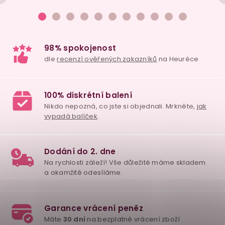
98% spokojenost
dle
recenzí ověřených zakazníků
na Heuréce