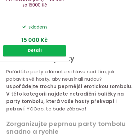
za 15000 Kč
skladem
15 000 Kč
Detail
Tombola na party
O
Pořádáte party a lámete si hlavu nad tím, jak
pobavit své hosty, aby neusínali nudou?
v
Uspořádejte trochu peprnější erotickou tombolu.
l
V této kategorii najdete netradiční balíčky na
á
party tombolu, která vaše hosty překvapí i
d
pobaví
. YOOoo, to bude zábava!
a
c
Zorganizujte peprnou party tombolu
í
snadno a rychle