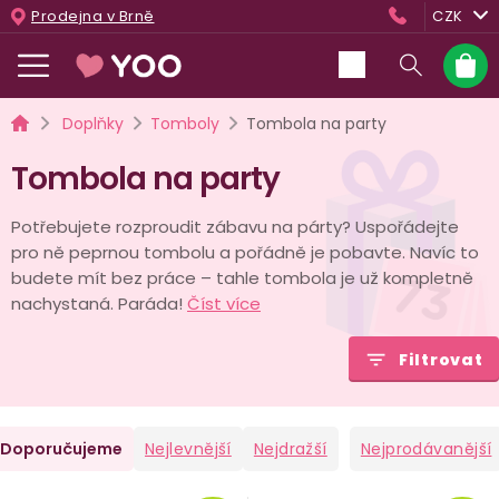
Přejít
Prodejna v Brně
CZK
na
obsah
Nákup
košík
Domů
Doplňky
Tomboly
Tombola na party
Tombola na party
Potřebujete rozproudit zábavu na párty? Uspořádejte
pro ně peprnou tombolu a pořádně je pobavte. Navíc to
budete mít bez práce – tahle tombola je už kompletně
nachystaná. Paráda!
Číst více
Filtrovat
Ř
Doporučujeme
Nejlevnější
Nejdražší
Nejprodávanější
a