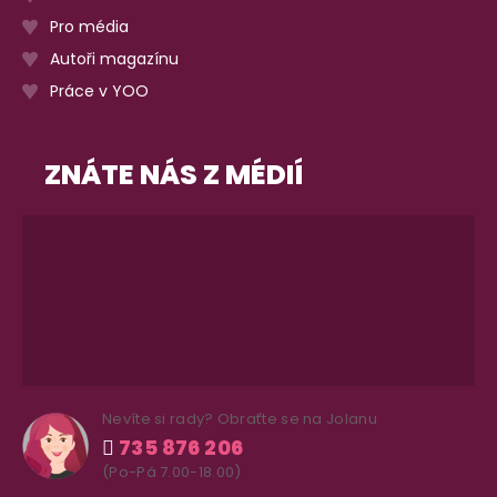
Pro média
Autoři magazínu
Práce v YOO
ZNÁTE NÁS Z MÉDIÍ
Nevíte si rady? Obraťte se na Jolanu
735 876 206
(Po-Pá 7.00-18.00)