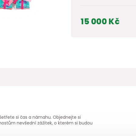
15 000 Kč
Měrná
cena:
šetřete si čas a námahu. Objednejte si
ostům nevšední zážitek, o kt
erém si budou