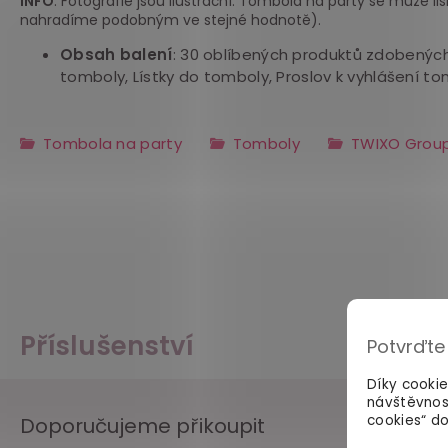
INFO
: Fotografie jsou ilustrační. Tombola na party se může l
nahradíme podobným ve stejné hodnotě).
Obsah balení
: 30 oblíbených produktů zdobených 
tomboly, Lístky do tomboly, Proslov k vyhlášení t
Tombola na party
Tomboly
TWIXO Grou
Příslušenství
Potvrďte
Díky cooki
návštěvnos
cookies“ do
Doporučujeme přikoupit