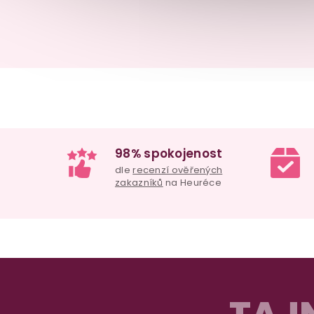
98% spokojenost
dle
recenzí ověřených
zakazníků
na Heuréce
Z
á