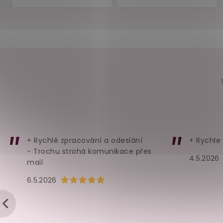
Sada skleněných brček ve
Silikonová forma na
tvaru penisu Willy
4 kusy
penisy z ledu/čokolá
Lovetoy
skladem
skladem
159 Kč
159 Kč
Do košíku
Do košíku
+ Rychlé zpracování a odeslání
+ Rychle
- Trochu strohá komunikace přes
4.5.2026
mail
Hodnocení obchodu je 5 z 5 hvězdiček.
6.5.2026