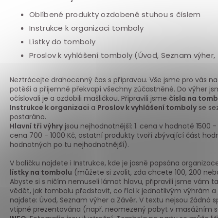
Oblíbené produkty ozdobené stuhou s číslem
Instrukce k organizaci tomboly
Lístky do tomboly
Proslov k vyhlášení tomboly (Úvod, Seznam výher,
Neztrácejte drahocenný čas s přípravou. Vše jsme pro vás n
potěší a příjemně překvapí všechny zúčastněné. Do výher jsm
očíslovali je a ozdobili mašličkou. Připravili jsme
čísla na tomb
Instrukce k organizaci
a
Proslov k vyhlášení tomboly
se se
postaráno.
Hlavní tři výhry
jsou nejhodnotnější: 1. cena v hodnotě 1500 - 
cena 700 - 1000 Kč, ostatní produkty tvoří zbývající část ho
hodnotných po tu nejhodnotnější).
V balíčku najdete i Instrukce, kde je jasně popsána organiz
lístky na tombolu
(můžete si zvolit, zda chcete 100, 200 nebo
Abyste si s ničím nemuseli lámat hlavu, připravili jsme vám t
vědět, jak tombolu představit, co říci k jednotlivým výhrám a
najdete: Úvod, Seznam výher a Závěr. V textu nejsou žádná sp
vtipně prezentována (např. neomezený pobyt v masážním sal