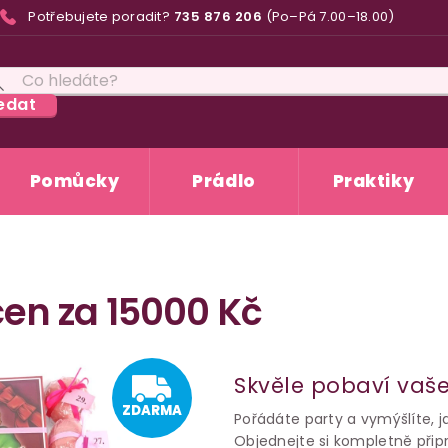
Potřebujete poradit?
735 876 206
(Po–Pá 7.00–18.00)
edat
Pomůcky
Prádlo
Praktiky
cen za 15000 Kč
ZDARM
Skvěle pobaví vaše
ZDARMA
Pořádáte party a vymýšlíte, 
Objednejte si kompletně při