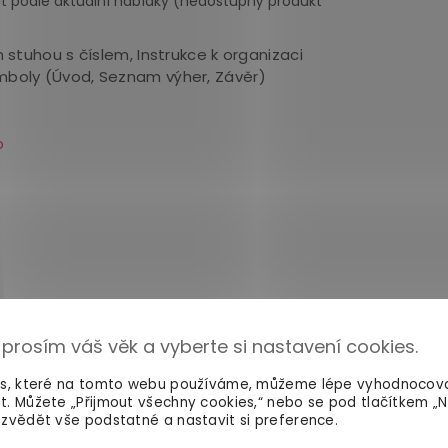
išit podle aktuální nabídky (nedostupný produkt
stuhou s číslem, Instrukce k organizaci
omboly (Úvod, Seznam výher, Závěr)
p
 prosím váš věk a vyberte si nastavení cookies.
es, které na tomto webu používáme, můžeme lépe vyhodnocov
t. Můžete „Přijmout všechny cookies,“ nebo se pod tlačítkem „
zvědět vše podstatné a nastavit si preference.