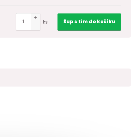
Šup
s tím
do košíku
ks