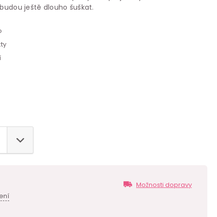
 budou ještě dlouho šuškat.
o
ty
í
Možnosti dopravy
ení