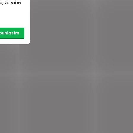
e, že
vám
ouhlasím