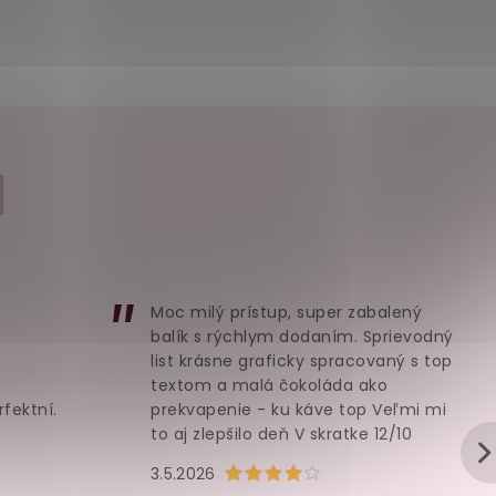
I
Moc milý prístup, super zabalený
balík s rýchlym dodaním. Sprievodný
list krásne graficky spracovaný s top
textom a malá čokoláda ako
rfektní.
prekvapenie - ku káve top Veľmi mi
to aj zlepšilo deň V skratke 12/10
u je 5 z 5 hvězdiček.
Hodnocení obchodu je 4 z 5 hvězd
3.5.2026