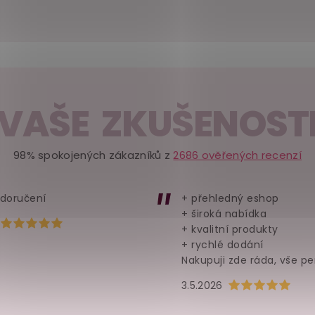
dy
VAŠE ZKUŠENOST
98% spokojených zákazníků z
2686 ověřených recenzí
 doručení
+ přehledný eshop
+ široká nabídka
Hodnocení obchodu je 5 z 5 hvězdiček.
+ kvalitní produkty
+ rychlé dodání
Nakupuji zde ráda, vše pe
Hodnocení obchod
3.5.2026