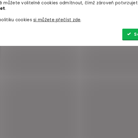
 můžete volitelné cookies odmítnout, čímž zároveň potvrzujet
let
.
olitiku cookies
si můžete přečíst zde
.
S