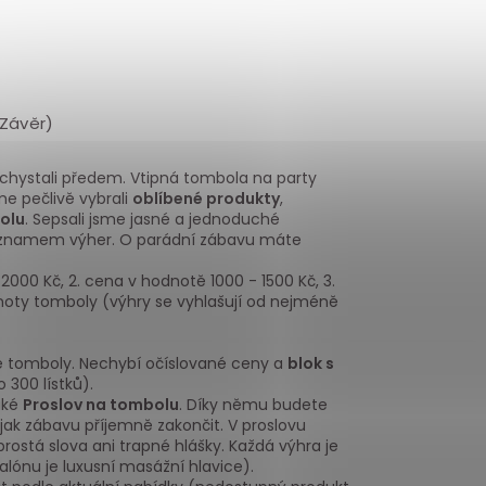
 Závěr)
achystali předem. Vtipná tombola na party
e pečlivě vybrali
oblíbené produkty
,
olu
. Sepsali jsme jasné a jednoduché
znamem výher. O pará
dní zábavu máte
2000 Kč, 2. cena v hodnotě 1000 - 1500 Kč, 3.
dnoty tomboly (výhry se vyhlašují od nejméně
ace tomboly. Nechybí očíslované ceny a
blok s
 300 lístků).
aké
Proslov na tombolu
. Díky němu budete
 jak zábavu příjemně zakončit. V proslovu
rostá slova ani trap
né hlášky. Každá výhra je
ónu je luxusní masážní hlavice).