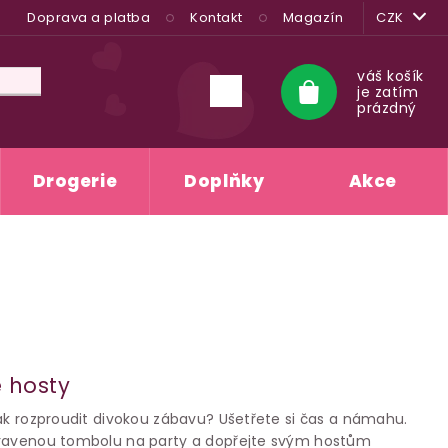
Doprava a platba
Kontakt
Magazín
CZK
váš košík
je zatím
Nákupní
prázdný
košík
Drogerie
Doplňky
Akce
A
 hosty
jak rozproudit divokou zábavu? Ušetřete si čas a námahu.
pravenou tombolu na party a dopřejte svým hostům