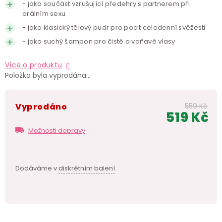
- jako součást vzrušující předehry s partnerem při
orálním sexu
- jako klasický tělový pudr pro pocit celodenní svěžesti
- jako suchý šampon pro čisté a voňavé vlasy
Více o produktu
Položka byla vyprodána…
Vyprodáno
559 Kč
519 Kč
Měr
Možnosti dopravy
cen
Dodáváme v
diskrétním balení