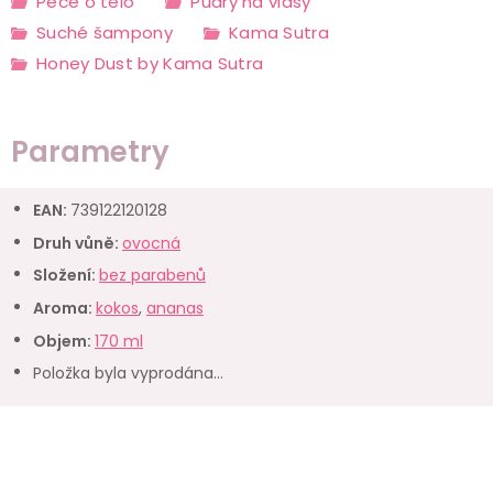
Péče o tělo
Pudry na vlasy
Suché šampony
Kama Sutra
Honey Dust by Kama Sutra
Parametry
EAN
:
739122120128
Druh vůně
:
ovocná
Složení
:
bez parabenů
Aroma
:
kokos
,
ananas
Objem
:
170 ml
Položka byla vyprodána…