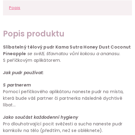
Popis
Popis produktu
Slíbatelný tělový pudr Kama Sutra Honey Dust Coconut
Pineapple
se svěží, šťavnatou vůní kokosu a ananasu
.
S peříčkovým aplikátorem.
Jak pudr používat:
S partnerem
Pomocí peříčkového aplikátoru naneste pudr na místa,
která bude váš partner či partnerka následně dychtivě
líbat...
Jako součást každodenní hygieny
Pro dlouhotrvající pocit svěžesti a sucha naneste pudr
kamkoliv na tělo (předtím, než se obléknete).