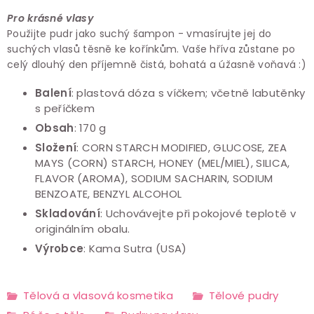
Pro krásné vlasy
Použijte pudr jako suchý šampon - vmasírujte jej do
suchých vlasů těsně ke kořínkům. Vaše hříva zůstane po
celý dlouhý den příjemně čistá, bohatá a úžasně voňavá :)
Balení
: plastová dóza s
víčkem; včetně labutěnky
s peříčkem
Obsah
: 170 g
Složení
: CORN STARCH MODIFIED, GLUCOSE, ZEA
MAYS (CORN) STARCH, HONEY (MEL/MIEL), SILICA,
FLAVOR (AROMA), SODIUM SACHARIN, SODIUM
BENZOATE, BENZYL ALCOHOL
Skladování
: Uchovávejte při pokojové teplotě v
originálním obalu.
Výrobce
:
Kama Sutra (USA)
Tělová a vlasová kosmetika
Tělové pudry