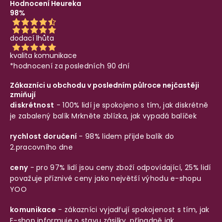
Hodnocení Heureka
98%
dodací lhůta
kvalita komunikace
*hodnocení za posledních 90 dní
Zákazníci u obchodu v posledním půlroce nejčastěji
zmiňují
diskrétnost
- 100% lidí je spokojeno s tím, jak diskrétně
je zabalený balík
Mrkněte zblízka, jak vypadá balíček
rychlost doručení
- 98% lidem přijde balík do
2.pracovního dne
ceny
- pro 97% lidí jsou ceny zboží odpovídající, 25% lidí
považuje příznivé ceny jako největší výhodu e-shopu
YOO
komunikace
- zákazníci vyjadřují spokojenost s tím, jak
E-shop informuje o stavu zásilky, případně jak