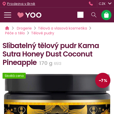
Přejít
Prodejna v Brně
CZK
na
obsah
Nákup
košík
Domů
Drogerie
Tělová a vlasová kosmetika
Péče o tělo
Tělové pudry
Slíbatelný tělový pudr Kama
Sutra Honey Dust Coconut
Pineapple
170 g
6513
Skvělá cena
–7 %