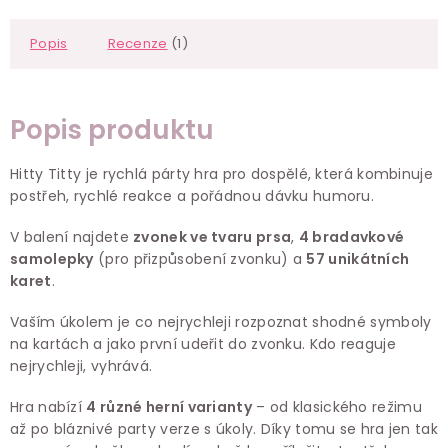
Popis
Recenze
(1)
Popis produktu
Hitty Titty je rychlá párty hra pro dospělé, která kombinuje
postřeh, rychlé reakce a pořádnou dávku humoru.
V balení najdete
zvonek ve tvaru prsa
,
4 bradavkové
samolepky
(pro přizpůsobení zvonku) a
57 unikátních
karet
.
Vaším úkolem je co nejrychleji rozpoznat shodné symboly
na kartách a jako první udeřit do zvonku. Kdo reaguje
nejrychleji, vyhrává.
Hra nabízí
4 různé herní varianty
– od klasického režimu
až po bláznivé party verze s úkoly. Díky tomu se hra jen tak