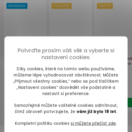
Fóliový balonek ve
Kšiltovka s
Nafukovac
Potvrďte prosím váš věk a vyberte si
tvaru penisu
plyšovým penisem
Blow Me Up
nastavení cookies.
Glitterati
90 cm
Díky cookies, které na tomto webu používáme,
skladem
skladem
skl
můžeme lépe vyhodnocovat návštěvnost. Můžete
„Přijmout všechny cookies,“ nebo se pod tlačítkem
209 Kč
299 Kč
269 
„Nastavení cookies“ dozvědět vše podstatné a
nastavit si preference.
Do košíku
Do košíku
Do ko
Samozřejmě můžete volitelné cookies odmítnout,
čímž zároveň potvrzujete, že
vám již bylo 18 let
.
Kompletní politiku cookies
si můžete přečíst zde
.