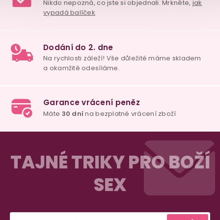
Z
á
TAJNÉ TRIKY PRO BOŽÍ
p
SEX
a
t
98% spokojenost
í