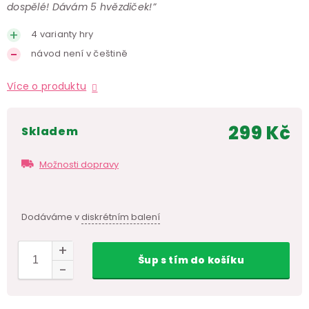
dospělé! Dávám 5 hvězdiček!”
4 varianty hry
návod není v češtině
Více o produktu
299 Kč
skladem
Měr
cen
Možnosti dopravy
Dodáváme v
diskrétním balení
Šup
s tím
do košíku