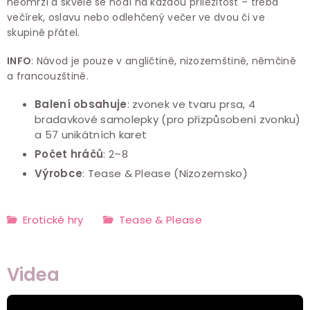
neomrzí a skvěle se hodí na každou příležitost – třeba
večírek, oslavu nebo odlehčený večer ve dvou či ve
skupině přátel.
INFO
: Návod je pouze v angličtině, nizozemštině, němčině
a francouzštině.
Balení obsahuje
:
zvonek ve tvaru prsa, 4
bradavkové samolepky (pro přizpůsobení zvonku)
a 57 unikátních karet
Počet hráčů
: 2–8
Výrobce
: Tease & Please (Nizozemsko)
Erotické hry
Tease & Please
Videa