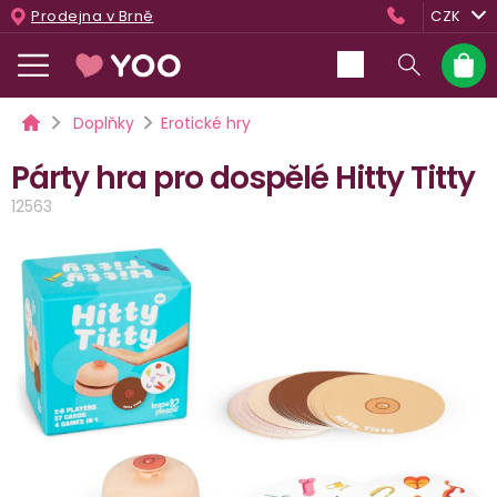
Přejít
Prodejna v Brně
CZK
na
obsah
Nákup
košík
Domů
Doplňky
Erotické hry
Párty hra pro dospělé Hitty Titty
12563