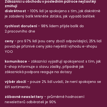
Zákazníci u obchodu v posledním půlroce nejčastěji
zmiňují
diskrétnost
- 100% lidí je spokojeno s tím, jak diskrétně
je zabalený balík
Mrkněte zblízka, jak vypadá balíček
rychlost doručení
- 98% lidem přijde balík do
2.pracovního dne
ceny
- pro 97% lidí jsou ceny zboží odpovídající, 25% lidí
považuje příznivé ceny jako největší výhodu e-shopu
YOO
komunikace
- zákazníci vyjadřují spokojenost s tím, jak
E-shop informuje o stavu zásilky, případně jak
zákaznická podpora reaguje na dotazy
výběr zboží
- pouze 2% lidí uvádí, že není spokojeno se
šíří sortimentu
zábavné newslettery
- průměrné hodnocení
newsletterů odběrateli je 90%