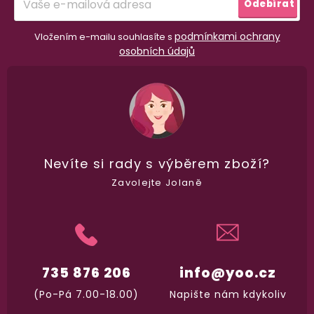
dle
recenzí ověřených zakazníků
na Heuréce
Odebírat
podmínkami ochrany
Vložením e-mailu souhlasíte s
osobních údajů
100% diskrétní balení
Nikdo nepozná, co jste si objednali. Mrkněte,
j
vypadá balíček
.
Dodání do 2. dne
Na rychlosti záleží! Vše důležité máme sklade
Nevíte si rady
s výběrem zboží?
a okamžitě odesíláme.
Zavolejte Jolaně
Garance vrácení peněz
Máte
30 dní
na bezplatné vrácení zboží
735 876 206
info@yoo.cz
(Po-Pá 7.00-18.00)
Napište nám kdykoliv