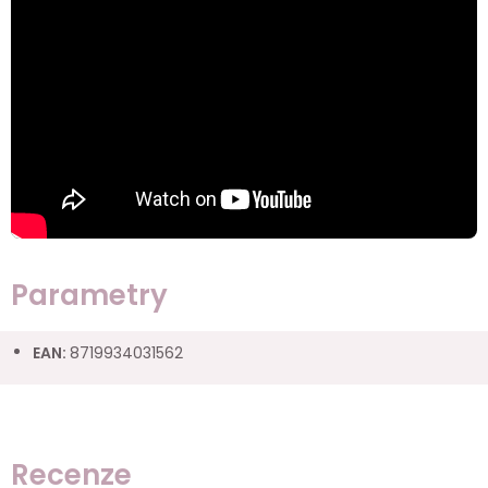
Parametry
EAN
:
8719934031562
Recenze