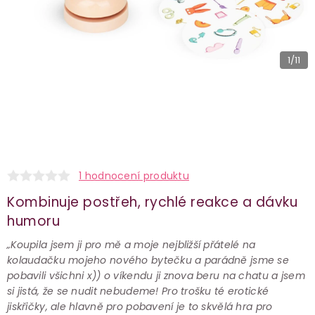
1
/11
1 hodnocení produktu
Kombinuje postřeh, rychlé reakce a dávku
humoru
„Koupila jsem ji pro mě a moje nejbližší přátelé na
kolaudačku mojeho nového bytečku a parádně jsme se
pobavili všichni x)) o víkendu ji znova beru na chatu a jsem
si jistá, že se nudit nebudeme! Pro trošku té erotické
jiskřičky, ale hlavně pro pobavení je to skvělá hra pro