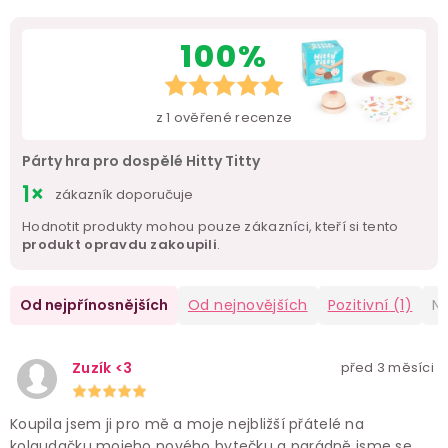
100%
z
1
ověřené recenze
Párty hra pro dospělé Hitty Titty
1×
zákazník doporučuje
Hodnotit produkty mohou pouze zákazníci, kteří si tento
produkt opravdu zakoupili
.
Od nejpřínosnějších
Od nejnovějších
Pozitivní
(1)
Ne
Zuzík <3
před 3 měsíci
Koupila jsem ji pro mě a moje nejbližší přátelé na
kolaudačku mojeho nového bytečku a parádně jsme se