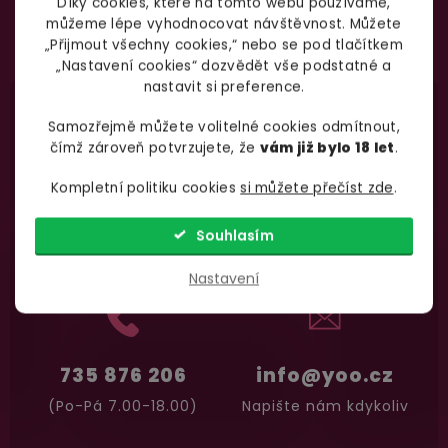
Díky cookies, které na tomto webu používáme,
se
můžeme lépe vyhodnocovat návštěvnost. Můžete
podmínkami ochrany
Vložením e-mailu souhlasíte s
„Přijmout všechny cookies,“ nebo se pod tlačítkem
osobních údajů
Garance vrácení peněz
„Nastavení cookies“ dozvědět vše podstatné a
nastavit si preference.
Máte
30 dní
na bezplatné vrácení zboží
Samozřejmě můžete volitelné cookies odmítnout,
čímž zároveň potvrzujete, že
vám již bylo 18 let
.
Kompletní politiku cookies
si můžete přečíst zde
.
Nevíte si rady
s výběrem zboží?
Souhlasím
Zavolejte Jolaně
Nastavení
735 876 206
info@yoo.cz
(Po-Pá 7.00-18.00)
Napište nám kdykoliv