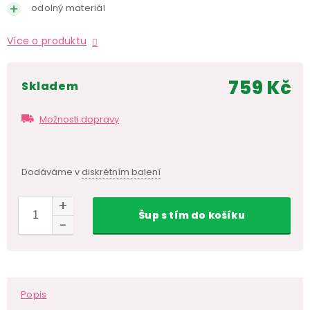
odolný materiál
Více o produktu
759 Kč
skladem
Měr
cen
Možnosti dopravy
Dodáváme v
diskrétním balení
Šup
s tím
do košíku
Popis