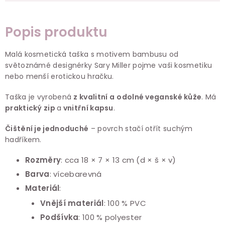
Popis produktu
Malá kosmetická taška s motivem bambusu od
světoznámé designérky Sary Miller pojme vaši kosmetiku
nebo menší erotickou hračku.
Taška je vyrobená
z kvalitní a
odolné veganské kůže
. Má
praktický zip
a
vnitřní kapsu
.
Čištění je jednoduché
– povrch stačí otřít suchým
hadříkem.
Rozměry
: cca 18 × 7 × 13 cm (d × š × v)
Barva
: vícebarevná
Materiál
:
Vnější materiál
: 100 % PVC
Podšívka
: 100 % polyester