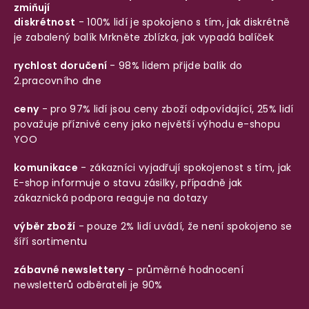
zmiňují
diskrétnost
- 100% lidí je spokojeno s tím, jak diskrétně
je zabalený balík
Mrkněte zblízka, jak vypadá balíček
rychlost doručení
- 98% lidem přijde balík do
2.pracovního dne
ceny
- pro 97% lidí jsou ceny zboží odpovídající, 25% lidí
považuje příznivé ceny jako největší výhodu e-shopu
YOO
komunikace
- zákazníci vyjadřují spokojenost s tím, jak
E-shop informuje o stavu zásilky, případně jak
zákaznická podpora reaguje na dotazy
výběr zboží
- pouze 2% lidí uvádí, že není spokojeno se
šíří sortimentu
zábavné newslettery
- průměrné hodnocení
newsletterů odběrateli je 90%