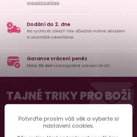
98% spokojenost
dle
recenzí ověřených zakazníků
na Heuréce
Z
100% diskrétní balení
Nikdo nepozná, co jste si objednali. Mrkněte,
j
á
TAJNÉ TRIKY PRO BOŽÍ
vypadá balíček
.
p
SEX
a
t
Dodání do 2. dne
Potvrďte prosím váš věk a vyberte si
nastavení cookies.
Na rychlosti záleží! Vše důležité máme sklade
í
a okamžitě odesíláme.
Přihlásit
Odebírat